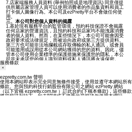
7.店家端服務人員資料 (舉例拍照或是地理資訊) 同意僅提
供所屬店家管理人員可以使用消費者的作品集資料和員工
打卡個人圖像行為。本公司及ezPretty平台不會做任何使
用。
三、本公司對您個人資料的揭露
1.基於現有服務平台的監管環境，預約科技保證不會揭露
任何店家的營運資訊，且預約科技和店家均不能洩露消費
者的個人資料。然而，在某些情況下，本公司可能會因受
政府要求或法律規定，而被迫向政府或第三方提供資料。
第三方也可能非法地攔截或存取傳輸的私人通訊，或會員
可能濫用或誤用從本公司網站獲得的您的資料。因此，儘
管本公司使用企業標準的保護措施來保護您的隱私，本公
司並未承諾您的個人識別資料或私人通訊將永遠保密。
服務條款
2.根據本公司的政策，本公司不會將涉及您的個人識別資
×
料出租或出售給第三方。
3. 本公司、所屬集團、關係企業或與其合作行銷之第三方
ezpretty.com.tw 聲明
業務合作公司會在您同意之情形下，始得利用您的個人資
使用本網站即表示完全同意無條件接受，使用並遵守本網站所有
料於行銷活動資訊、商品訊息或新服務等相關行銷，且於
條款。您與預約科技行銷股份有限公司之網站 ezPretty 網站
首次行銷時，將提供您表示拒絕行銷之方式，本公司不會
（以下皆稱 ezpretty.com.tw ）訂此合約(下稱本條款)，這些條款
向您索取相關費用。如您拒絕接受行銷服務或嗣後欲拒絕
將規範詳列於下。如未閱讀或不接受此規範請勿使用本網站，一
時，均可隨時通知本公司，本公司、所屬集團、關係企業
旦使用本網站的全部或任何一部份，表示同ezpretty.com.tw意接
或與其合作行銷之第三方業務合作公司或第三方業務合作
受本網站所有規範的約束。
公司將立即停止利用您的個人資料行銷。
免責規範
四、個人資料利用之期間、地區、對象及方式如下
您要注意，ezpretty.com.tw 不保證本網站上所發佈的資訊均無
1.期間：您同意於本公司存續期間或依法令之資料保存期
誤，在使用本網站時，您要意識到本網站上所發佈的有關預約店
間內，以及您的個人資料蒐集之目的消失或期限屆滿時，
家的詳細資訊，以及與預訂服務相關資訊在內的其他各種資訊，
本公司得繼續保存、處理或利用您的個人資料。
均可能不準確或是存在拼寫錯誤。您在本網站上所進行的所有預
2.地區：就中華民國領域內。