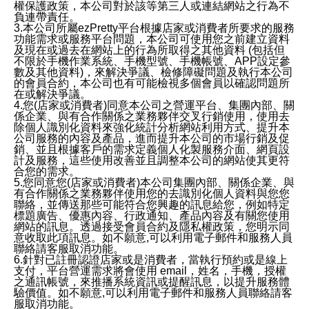
權保護政策，本公司對於該等第三人或連結網站之行為不
負連帶責任。
3.本公司所屬ezPretty平台根據店家或消費者所要求的服務
功能需求或服務平台問題，本公司可使用您之前建立資料
及現在或過去在網站上的行為所取得之其他資料 (包括但
不限於手機作業系統、手機型號、手機帳號、APP設定參
數及其他資料)，來解決爭議、檢修障礙問題及執行本公司
的會員合約，本公司也有可能檢視多個會員以確認問題所
在或解決爭議。
4.您(店家或消費者)同意本公司之營運平台、集團內部、關
係企業、與有合作關係之業務夥伴交叉行銷使用，使用去
除個人識別化資料來強化統計分析網站利用方式、提升本
公司服務的內容及產品，進而提升本公司的市場行銷及促
銷、並且根據客戶的需求定義個人化製服務介面、網頁設
計及服務，這些使用改善並且調整本公司的網站使其更符
合您的需求。
5.您同意您(店家或消費者)本公司集團內部、關係企業、與
有合作關係之業務夥伴使用您的去識別化個人資料與您您
聯絡，並傳送那些可能符合您興趣的訊息給您，例如特定
標題廣告、優惠內容、行政通知、產品內容及有關您使用
網站的訊息。透過接受會員合約及隱私權政策，您明示同
意收取此項訊息。如不願意,可以利用電子郵件和服務人員
聯絡請客服取消功能。
6.針對已註冊認證店家或是消費者，當執行預約或是線上
支付，平台營運需求將會使用 email，姓名，手機，授權
之通訊帳號，來推播系統資訊或提醒訊息，以提升服務體
驗價值。如不願意,可以利用電子郵件和服務人員聯絡請客
服取消功能。