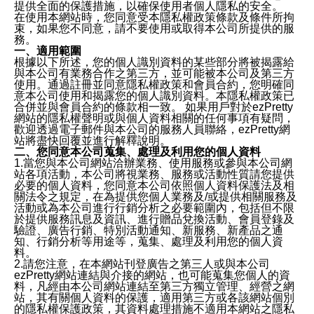
提供全面的保護措施，以確保使用者個人隱私的安全。
在使用本網站時，您同意受本隱私權政策條款及條件所拘
束，如果您不同意，請不要使用或取得本公司所提供的服
務。
一、適用範圍
根據以下所述，您的個人識別資料的某些部分將被揭露給
與本公司有業務合作之第三方，並可能被本公司及第三方
使用。通過註冊並同意隱私權政策和會員合約，您明確同
意本公司使用和揭露您的個人識別資料。本隱私權政策已
合併並與會員合約的條款相一致。 如果用戶對於ezPretty
網站的隱私權聲明或與個人資料相關的任何事項有疑問，
歡迎透過電子郵件與本公司的服務人員聯絡，ezPretty網
站將盡快回覆並進行解釋說明。
二、您同意本公司蒐集、處理及利用您的個人資料
1.當您與本公司網站洽辦業務、使用服務或參與本公司網
站各項活動，本公司將視業務、服務或活動性質請您提供
必要的個人資料，您同意本公司依照個人資料保護法及相
關法令之規定，在為提供您個人業務及/或提供相關服務及
活動或為本公司進行行銷分析之必要範圍內，包括但不限
於提供服務訊息及資訊、進行贈品兌換活動、會員登錄及
驗證、廣告行銷、特別活動通知、新服務、新產品之通
知、行銷分析等用途等，蒐集、處理及利用您的個人資
料。
2.請您注意，在本網站刊登廣告之第三人或與本公司
ezPretty網站連結與介接的網站，也可能蒐集您個人的資
料，凡經由本公司網站連結至第三方獨立管理、經營之網
站，其有關個人資料的保護，適用第三方或各該網站個別
的隱私權保護政策，其資料處理措施不適用本網站之隱私