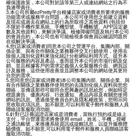
權保護政策，本公司對於該等第三人或連結網站之行為不
負連帶責任。
3.本公司所屬ezPretty平台根據店家或消費者所要求的服務
功能需求或服務平台問題，本公司可使用您之前建立資料
及現在或過去在網站上的行為所取得之其他資料 (包括但
不限於手機作業系統、手機型號、手機帳號、APP設定參
數及其他資料)，來解決爭議、檢修障礙問題及執行本公司
的會員合約，本公司也有可能檢視多個會員以確認問題所
在或解決爭議。
4.您(店家或消費者)同意本公司之營運平台、集團內部、關
係企業、與有合作關係之業務夥伴交叉行銷使用，使用去
除個人識別化資料來強化統計分析網站利用方式、提升本
公司服務的內容及產品，進而提升本公司的市場行銷及促
銷、並且根據客戶的需求定義個人化製服務介面、網頁設
計及服務，這些使用改善並且調整本公司的網站使其更符
合您的需求。
5.您同意您(店家或消費者)本公司集團內部、關係企業、與
有合作關係之業務夥伴使用您的去識別化個人資料與您您
聯絡，並傳送那些可能符合您興趣的訊息給您，例如特定
標題廣告、優惠內容、行政通知、產品內容及有關您使用
網站的訊息。透過接受會員合約及隱私權政策，您明示同
意收取此項訊息。如不願意,可以利用電子郵件和服務人員
聯絡請客服取消功能。
6.針對已註冊認證店家或是消費者，當執行預約或是線上
支付，平台營運需求將會使用 email，姓名，手機，授權
之通訊帳號，來推播系統資訊或提醒訊息，以提升服務體
驗價值。如不願意,可以利用電子郵件和服務人員聯絡請客
服取消功能。