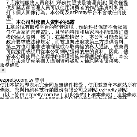
7.店家端服務人員資料 (舉例拍照或是地理資訊) 同意僅提
供所屬店家管理人員可以使用消費者的作品集資料和員工
打卡個人圖像行為。本公司及ezPretty平台不會做任何使
用。
三、本公司對您個人資料的揭露
1.基於現有服務平台的監管環境，預約科技保證不會揭露
任何店家的營運資訊，且預約科技和店家均不能洩露消費
者的個人資料。然而，在某些情況下，本公司可能會因受
政府要求或法律規定，而被迫向政府或第三方提供資料。
第三方也可能非法地攔截或存取傳輸的私人通訊，或會員
可能濫用或誤用從本公司網站獲得的您的資料。因此，儘
管本公司使用企業標準的保護措施來保護您的隱私，本公
司並未承諾您的個人識別資料或私人通訊將永遠保密。
服務條款
2.根據本公司的政策，本公司不會將涉及您的個人識別資
×
料出租或出售給第三方。
3. 本公司、所屬集團、關係企業或與其合作行銷之第三方
ezpretty.com.tw 聲明
業務合作公司會在您同意之情形下，始得利用您的個人資
使用本網站即表示完全同意無條件接受，使用並遵守本網站所有
料於行銷活動資訊、商品訊息或新服務等相關行銷，且於
條款。您與預約科技行銷股份有限公司之網站 ezPretty 網站
首次行銷時，將提供您表示拒絕行銷之方式，本公司不會
（以下皆稱 ezpretty.com.tw ）訂此合約(下稱本條款)，這些條款
向您索取相關費用。如您拒絕接受行銷服務或嗣後欲拒絕
將規範詳列於下。如未閱讀或不接受此規範請勿使用本網站，一
時，均可隨時通知本公司，本公司、所屬集團、關係企業
旦使用本網站的全部或任何一部份，表示同ezpretty.com.tw意接
或與其合作行銷之第三方業務合作公司或第三方業務合作
受本網站所有規範的約束。
公司將立即停止利用您的個人資料行銷。
免責規範
四、個人資料利用之期間、地區、對象及方式如下
您要注意，ezpretty.com.tw 不保證本網站上所發佈的資訊均無
1.期間：您同意於本公司存續期間或依法令之資料保存期
誤，在使用本網站時，您要意識到本網站上所發佈的有關預約店
間內，以及您的個人資料蒐集之目的消失或期限屆滿時，
家的詳細資訊，以及與預訂服務相關資訊在內的其他各種資訊，
本公司得繼續保存、處理或利用您的個人資料。
均可能不準確或是存在拼寫錯誤。您在本網站上所進行的所有預
2.地區：就中華民國領域內。