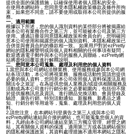
提供全面的保護措施，以確保使用者個人隱私的安全。
在使用本網站時，您同意受本隱私權政策條款及條件所拘
束，如果您不同意，請不要使用或取得本公司所提供的服
務。
一、適用範圍
根據以下所述，您的個人識別資料的某些部分將被揭露給
與本公司有業務合作之第三方，並可能被本公司及第三方
使用。通過註冊並同意隱私權政策和會員合約，您明確同
意本公司使用和揭露您的個人識別資料。本隱私權政策已
合併並與會員合約的條款相一致。 如果用戶對於ezPretty
網站的隱私權聲明或與個人資料相關的任何事項有疑問，
歡迎透過電子郵件與本公司的服務人員聯絡，ezPretty網
站將盡快回覆並進行解釋說明。
二、您同意本公司蒐集、處理及利用您的個人資料
1.當您與本公司網站洽辦業務、使用服務或參與本公司網
站各項活動，本公司將視業務、服務或活動性質請您提供
必要的個人資料，您同意本公司依照個人資料保護法及相
關法令之規定，在為提供您個人業務及/或提供相關服務及
活動或為本公司進行行銷分析之必要範圍內，包括但不限
於提供服務訊息及資訊、進行贈品兌換活動、會員登錄及
驗證、廣告行銷、特別活動通知、新服務、新產品之通
知、行銷分析等用途等，蒐集、處理及利用您的個人資
料。
2.請您注意，在本網站刊登廣告之第三人或與本公司
ezPretty網站連結與介接的網站，也可能蒐集您個人的資
料，凡經由本公司網站連結至第三方獨立管理、經營之網
站，其有關個人資料的保護，適用第三方或各該網站個別
的隱私權保護政策，其資料處理措施不適用本網站之隱私