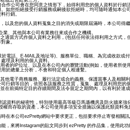
出租或出售給第三方。
業務合作公司會在您同意之情形下，始得利用您的個人資料於行銷
用。如您拒絕接受行銷服務或嗣後欲拒絕時，均可隨時通知本公
資料行銷。
內，以及您的個人資料蒐集之目的消失或期限屆滿時，本公司得
係企業、其他與本公司有業務往來或合作之機構。
技之適當方式作個人資料之利用，(包括任何依法得利用之方式，
作對象。
限於電話、E-MAIL及地址等)、服務單位、職稱、為完成收款
、處理及利用的個人資料。
使用者的IP位址、以及在本公司內的瀏覽活動(例如，使用者所使
僅用於總量上分析，不會和特定個人相連繫。
及其他電子商務服務、履行法定或合約義務、保護當事人及相關
公司行銷等目的，依照各該服務之性質，蒐集、處理及利用您的
，並在前揭特定目的存續期間及法令規定之期間內，以有利於達成
。
您個人辨認資料的秘密性，特別使用最高等級亞馬遜機房及防火牆來
失及未經授權而存取的資產，本公司使用多項安全措施以保護此類資料
在本公司ezPretty網站中要求更正，包括要求停止寄發相關
步功能，來將Instagram的貼文同步到 ezPretty 的作品集，使