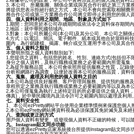
2.根據本公司的政策，本公司不會將涉及您的個人識別資料
3. 本公司、所屬集團、關係企業或與其合作行銷之第三方
將提供您表示拒絕行銷之方式，本公司不會向您索取相關費
務合作公司或第三方業務合作公司將立即停止利用您的個人
四、個人資料利用之期間、地區、對象及方式如下
1.期間：您同意於本公司存續期間或依法令之資料保存期間
2.地區：就中華民國領域內。
3.對象：本公司所屬公司(本公司)及其分公司、本公司之關
4.方式：以電話、簡訊、電子郵件、紙本或其他合於當時科
圍內，為行銷建檔、揭露、轉介或交互運用予本公司及其合
五、個人資料之類別
本聲明所指之個人資料類別如下:
1.您提供之資料，包括您的姓名、性別、連絡方式(包括但不
身分之個人資料，及執行職務或業務之必要範圍內所需蒐集
2.為提升服務品質，本公司會依照所提供服務之性質，記錄
分析和網路行為調查，以便於改善本公司的服務品質，資料
六、蒐集、處理及利用您的個人資料之目的
1.本公司為提供良好服務、客戶管理與服務、提供預約服務
章程所定之業務及執行職務或業務之必要範圍內等以及為本
2.本公司僅蒐集為執行上述特定目的所必要提供之個人資料
傳真)，於中華民國境內及法令許可之範圍內加以處理及利用
七、資料安全性
1、本公司ezPretty網站平台使用企業標準慣例來保護
2.本公司ezPretty網站將資料視為必須保護其免於滅
八、查詢或更正的方式
用戶個人資料有變更、或發現個人資料不正確的時候，可以隨時
九、Instagram貼文同步功能
您可以透過ezPretty店家系統後台所提供Instagram貼文同