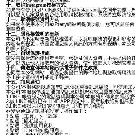
用於同步您的貼文至店家系統。
十、取消Instagram授權方式
如果您有使用ezPretty網站所提供Instagram貼文同
可以登入店家系統後台使用取消授權功能，系統將立即清除您的
十一、取消帳號資料方式
如果您有使用本公司ezPretty網站所提供功能，您可以於任何
相關資料。
十二、隱私權聲明的更新
本公司將不定時更新隱私權聲明，以反映服務的變更和顧客的意見反
內容有所變更，或是處理您個人資訊的方式有所變動，本公司一
的個人資訊。
十三、自我保護措施
請妥善保管您的使用者名稱、密碼及個人資料，不要提供給
窗，以防止他人讀取您的個人資料、信件或進入所機關管理
十四、傳送宣傳本站資訊或電子郵件之政策
您同意本公司網站，透過您所提供的郵件地址與您取得聯絡
停止接收這些資料或電子郵件。
十五、訊息通知
本公司/本服務將以通知型訊息傳送重要訊息給您。即使未加
本公司/本服務傳送之通知型訊息以對您有效且重要的訊息為
1.LINE 帳號設定的電話號碼與本公司/本服務所傳來的電話
2.該 LINE 帳號已在 LINE APP 設定中，同意接收通知型訊
3.LINE 帳號未封鎖傳送訊息之 LINE 官方帳號。
欲變更通知型訊息的設定，操作如下：
1.點選「主頁」＞「設定」
2.點選「隱私設定」
3.點選「提供使用資料」
4.點選「LINE通知型訊息」