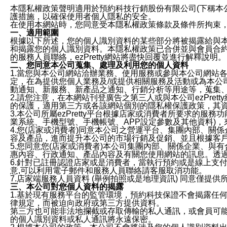
本隱私權政策聲明適用於預約科技行銷股份有限公司(下稱本公司)於ezP
護措施，以確保使用者個人隱私的安全。
在使用本網站時，您同意受本隱私權政策條款及條件所拘束
一、適用範圍
根據以下所述，您的個人識別資料的某些部分將被揭露給與
和揭露您的個人識別資料。本隱私權政策已合併並與會員合約的
的服務人員聯絡，ezPretty網站將盡快回覆並進行解釋說明。
二、您同意本公司蒐集、處理及利用您的個人資料
1.當您與本公司網站洽辦業務、使用服務或參與本公司網站
定，在為提供您個人業務及/或提供相關服務及活動或為本
動通知、新服務、新產品之通知、行銷分析等用途等，蒐集
2.請您注意，在本網站刊登廣告之第三人或與本公司ezPr
的保護，適用第三方或各該網站個別的隱私權保護政策，其
3.本公司所屬ezPretty平台根據店家或消費者所要求的
業系統、手機型號、手機帳號、APP設定參數及其他資料)
4.您(店家或消費者)同意本公司之營運平台、集團內部、
容及產品，進而提升本公司的市場行銷及促銷、並且根據客
5.您同意您(店家或消費者)本公司集團內部、關係企業、
惠內容、行政通知、產品內容及有關您使用網站的訊息。透過
6.針對已註冊認證店家或是消費者，當執行預約或是線上支付
意,可以利用電子郵件和服務人員聯絡請客服取消功能。
7.店家端服務人員資料 (舉例拍照或是地理資訊) 同意僅提
三、本公司對您個人資料的揭露
1.基於現有服務平台的監管環境，預約科技保證不會揭露任
律規定，而被迫向政府或第三方提供資料。
第三方也可能非法地攔截或存取傳輸的私人通訊，或會員可
的個人識別資料或私人通訊將永遠保密。