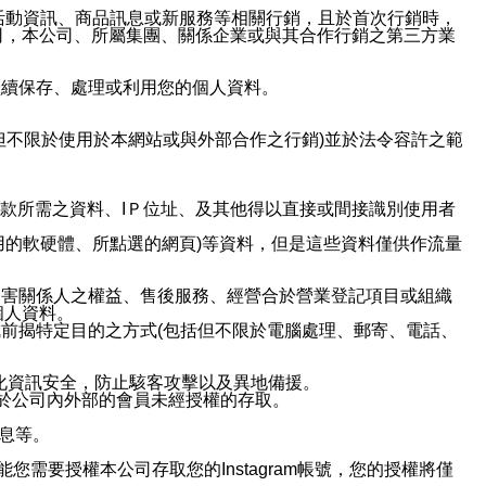
活動資訊、商品訊息或新服務等相關行銷，且於首次行銷時，
司，本公司、所屬集團、關係企業或與其合作行銷之第三方業
繼續保存、處理或利用您的個人資料。
但不限於使用於本網站或與外部合作之行銷)並於法令容許之範
或付款所需之資料、IＰ位址、及其他得以直接或間接識別使用者
用的軟硬體、所點選的網頁)等資料，但是這些資料僅供作流量
利害關係人之權益、售後服務、經營合於營業登記項目或組織
個人資料。
前揭特定目的之方式(包括但不限於電腦處理、郵寄、電話、
強化資訊安全，防止駭客攻擊以及異地備援。
免於公司內外部的會員未經授權的存取。
訊息等。
用此功能您需要授權本公司存取您的Instagram帳號，您的授權將僅