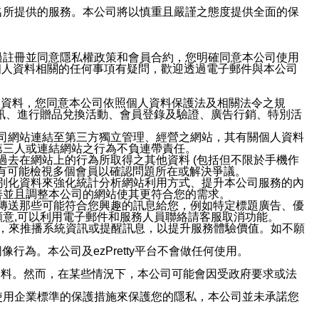
域名及次級網域名所提供的服務。本公司將以慎重且嚴謹之態度提供全面的保
過註冊並同意隱私權政策和會員合約，您明確同意本公司使用
與個人資料相關的任何事項有疑問，歡迎透過電子郵件與本公司
人資料，您同意本公司依照個人資料保護法及相關法令之規
訊、進行贈品兌換活動、會員登錄及驗證、廣告行銷、特別活
本公司網站連結至第三方獨立管理、經營之網站，其有關個人資料
第三人或連結網站之行為不負連帶責任。
或過去在網站上的行為所取得之其他資料 (包括但不限於手機作
也有可能檢視多個會員以確認問題所在或解決爭議。
識別化資料來強化統計分析網站利用方式、提升本公司服務的內
善並且調整本公司的網站使其更符合您的需求。
並傳送那些可能符合您興趣的訊息給您，例如特定標題廣告、優
意,可以利用電子郵件和服務人員聯絡請客服取消功能。
帳號，來推播系統資訊或提醒訊息，以提升服務體驗價值。如不願
行為。本公司及ezPretty平台不會做任何使用。
資料。然而，在某些情況下，本公司可能會因受政府要求或法
使用企業標準的保護措施來保護您的隱私，本公司並未承諾您