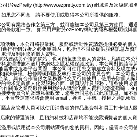
retty (http://www.ezpretty.com.tw) 網
，如果您不同意，請不要使用或取得本公司所提供的服務。
本公司有業務合作之第三方，並可能被本公司及第三方使用。通
條款相一致。 如果用戶對於ezPretty網站的隱私權聲明或
各項活動，本公司將視業務、服務或活動性質請您提供必要的個
公司進行行銷分析之必要範圍內，包括但不限於提供服務訊息及資
、處理及利用您的個人資料。
etty網站連結與介接的網站，也可能蒐集您個人的資料，凡經由
資料處理措施不適用本網站之隱私權保護政策，本公司對於該等
服務功能需求或服務平台問題，本公司可使用您之前建立資料及現在
，來解決爭議、檢修障礙問題及執行本公司的會員合約，本公司
關係企業、與有合作關係之業務夥伴交叉行銷使用，使用去除個人
戶的需求定義個人化製服務介面、網頁設計及服務，這些使用改
與有合作關係之業務夥伴使用您的去識別化個人資料與您您聯絡，
接受會員合約及隱私權政策，您明示同意收取此項訊息。如不願
，平台營運需求將會使用 email，姓名，手機，授權之通訊
供所屬店家管理人員可以使用消費者的作品集資料和員工打卡個人圖像
何店家的營運資訊，且預約科技和店家均不能洩露消費者的個人
能濫用或誤用從本公司網站獲得的您的資料。因此，儘管本公司