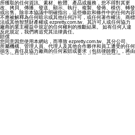
訊息。
所獲取的任何資訊、素材、軟體、產品或服務，您不得對其更
3.LINE 帳號未封鎖傳送訊息之 LINE 官方帳號。
改、拷貝、傳播、發送、顯示、執行、複製、發佈、模仿、轉發
欲變更通知型訊息的設定，操作如下：
或出售。除非本協議中明確指出，這些條款和條件中的任何內容
1.點選「主頁」＞「設定」
不應被解釋為任何暗示或其他任何許可，或任何著作權法、商標
2.點選「隱私設定」
法或其他智慧財產權或 ezpretty.com.tw、其許可人或任何協力
3.點選「提供使用資料」
廠商的業主權益中規定的任何權利的推斷結果。 如有任何人違
4.點選「LINE通知型訊息」
反此規定，我們將追究其法律責任。
5.開關「接收LINE通知型訊息」
賠償
❗️關閉「接收通知型訊息」後，將不會接收到來自任何企業
您同意因您使用本網站，而導致 ezpretty.com.tw、其分公司、
官方帳號或認證官方帳號的通知型訊息。
所屬機構、管理人員、代理人及其他合作夥伴和員工遭受的任何
損失、責任及協力廠商的任何索賠或要求（包括律師費），將由
您承擔賠償並保證 ezpretty.com.tw、其分公司、所屬機構、管
理人員、代理人及其他合作夥伴和員工不受損失。
免責聲明
您對本網站的所有使用均由您自擔風險。 因下載使用、參考或
依賴本網站上所提供的資訊、產品、服務或素材或通過使用本網
站而獲取到的資訊，而導致您遭受的任何風險或損失，將由您自
己承擔全部責任。您同意 ezpretty.com.tw 及向ezpretty.com.tw
提供電信及網路服務的提供商不會因您使用或不能使用本網站而
造成的任何損失負責，同時，您會在此放棄有關此損失的所有及
全部的索賠權利，無論是基於合約、侵權行為或其他依據。
ezpretty.com.tw 不聲明、保證或承諾本網站或支持該網站的伺
服器不會發生缺陷，其中包括但不僅限於病毒或其他有害元素。
對於那些可損害或影響本網站管理、安全性、公正性和完整性，
或是損害或影響本網站任何部分正常運行，且超出
ezpretty.com.tw 控制範圍的任何病毒感染、BUG、篡改、技術
故障、錯誤、遺漏、中斷、刪除、缺陷、延遲或任何事件或事
故，ezpretty.com.tw 不承擔任何責任。 在適用法律許可的最大