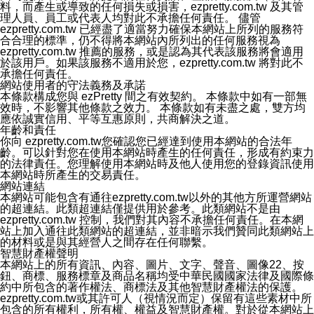
十二、隱私權聲明的更新
料，而產生或導致的任何損失或損害，ezpretty.com.tw 及其管
本公司將不定時更新隱私權聲明，以反映服務的變更和顧
理人員、員工或代表人均對此不承擔任何責任。 儘管
客的意見反應。當本公司更新此隱私權聲明，您將在
ezpretty.com.tw 已經盡了適當努力確保本網站上所列的服務符
ezPretty網站 首頁上看到隱私權聲明連結旁的 "updated"
合合理的標準，仍不得將本網站內所列出的任何服務視為
註記。如果聲明的內容有所變更，或是處理您個人資訊的
ezpretty.com.tw 推薦的服務，或是認為其代表該服務將會適用
方式有所變動，本公司一定會先更新隱私權聲明才會接著
於該用戶。如果該服務不適用於您，ezpretty.com.tw 將對此不
執行該項變更措施。本公司鼓勵您定期檢視隱私權聲明，
承擔任何責任。
以得知 ezPretty 網站如何保護您的個人資訊。
網站使用者的守法義務及承諾
十三、自我保護措施
本條款構成您與 ezPretty 間之有效契約。 本條款中如有一部無
請妥善保管您的使用者名稱、密碼及個人資料，不要提供
效時，不影響其他條款之效力。 本條款如有未盡之處，雙方均
給任何人。在您完成個人化服務之使用後，請務必記得登
應依誠實信用、平等互惠原則，共商解決之道。
出帳號。若您是與他人共享電腦或使用公共電腦，切記要
年齡和責任
關閉瀏覽器視窗，以防止他人讀取您的個人資料、信件或
你向 ezpretty.com.tw您確認您已經達到使用本網站的合法年
進入所機關管理區。
齡。可以針對您在使用本網站時產生的任何責任，形成有約束力
十四、傳送宣傳本站資訊或電子郵件之政策
的法律責任。您理解使用本網站時及他人使用您的登錄資訊使用
您同意本公司網站，透過您所提供的郵件地址與您取得聯
本網站時所產生的交易責任。
絡並傳送或宣傳本網站各項服務之資料或電子郵件供您參
網站連結
考。您能依照該資料或電子郵件所指示之方法、說明或功
本網站可能包含有通往ezpretty.com.tw以外的其他方所運營網站
能連結，隨時停止接收這些資料或電子郵件。
的超連結。此類超連結僅提供用於參考。此類網站不是由
十五、訊息通知
ezpretty.com.tw 控制，我們對其內容不承擔任何責任。在本網
本公司/本服務將以通知型訊息傳送重要訊息給您。即使未
站上加入通往此類網站的超連結，並非暗示我們贊同此類網站上
加入本公司/本服務好友，您仍可接收到通知型訊息。
的材料或是與其經營人之間存在任何聯繫。
本公司/本服務傳送之通知型訊息以對您有效且重要的訊息
智慧財產權聲明
為限，以廣告或其他目的的訊息皆不會被傳送。滿足以下
本網站上的所有資訊、內容、圖片、文字、聲音、圖像22、按
三個條件者，將可收到通知型訊息。
鈕、商標、服務標章及商品名稱均受中華民國國家法律及國際條
1.LINE 帳號設定的電話號碼與本公司/本服務所傳來的電
約中所包含的著作權法、商標法及其他智慧財產權法的保護。
話號碼比對相符。
ezpretty.com.tw或其許可人（視情況而定）保留有這些素材中所
2.該 LINE 帳號已在 LINE APP 設定中，同意接收通知型
包含的所有權利，所有權、權益及智慧財產權。對於從本網站上