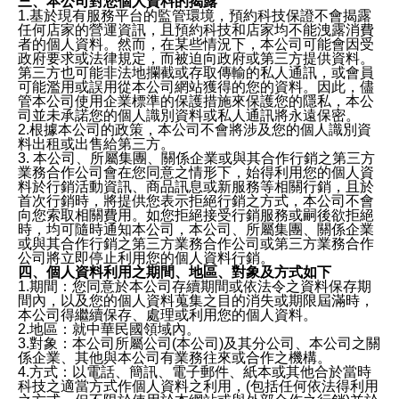
三、本公司對您個人資料的揭露
1.基於現有服務平台的監管環境，預約科技保證不會揭露
任何店家的營運資訊，且預約科技和店家均不能洩露消費
者的個人資料。然而，在某些情況下，本公司可能會因受
政府要求或法律規定，而被迫向政府或第三方提供資料。
第三方也可能非法地攔截或存取傳輸的私人通訊，或會員
可能濫用或誤用從本公司網站獲得的您的資料。因此，儘
管本公司使用企業標準的保護措施來保護您的隱私，本公
司並未承諾您的個人識別資料或私人通訊將永遠保密。
2.根據本公司的政策，本公司不會將涉及您的個人識別資
料出租或出售給第三方。
3. 本公司、所屬集團、關係企業或與其合作行銷之第三方
業務合作公司會在您同意之情形下，始得利用您的個人資
料於行銷活動資訊、商品訊息或新服務等相關行銷，且於
首次行銷時，將提供您表示拒絕行銷之方式，本公司不會
向您索取相關費用。如您拒絕接受行銷服務或嗣後欲拒絕
時，均可隨時通知本公司，本公司、所屬集團、關係企業
或與其合作行銷之第三方業務合作公司或第三方業務合作
公司將立即停止利用您的個人資料行銷。
四、個人資料利用之期間、地區、對象及方式如下
1.期間：您同意於本公司存續期間或依法令之資料保存期
間內，以及您的個人資料蒐集之目的消失或期限屆滿時，
本公司得繼續保存、處理或利用您的個人資料。
2.地區：就中華民國領域內。
3.對象：本公司所屬公司(本公司)及其分公司、本公司之關
係企業、其他與本公司有業務往來或合作之機構。
4.方式：以電話、簡訊、電子郵件、紙本或其他合於當時
科技之適當方式作個人資料之利用，(包括任何依法得利用