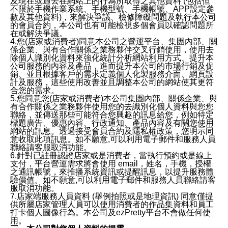
及現在或過去在網站上的行為所取得之其他資料 (包括但
不限於手機作業系統、手機型號、手機帳號、APP設定參
數及其他資料)，來解決爭議、檢修障礙問題及執行本公司
的會員合約，本公司也有可能檢視多個會員以確認問題所
在或解決爭議。
4.您(店家或消費者)同意本公司之營運平台、集團內部、關
係企業、與有合作關係之業務夥伴交叉行銷使用，使用去
除個人識別化資料來強化統計分析網站利用方式、提升本
公司服務的內容及產品，進而提升本公司的市場行銷及促
銷、並且根據客戶的需求定義個人化製服務介面、網頁設
計及服務，這些使用改善並且調整本公司的網站使其更符
合您的需求。
5.您同意您(店家或消費者)本公司集團內部、關係企業、與
有合作關係之業務夥伴使用您的去識別化個人資料與您您
聯絡，並傳送那些可能符合您興趣的訊息給您，例如特定
標題廣告、優惠內容、行政通知、產品內容及有關您使用
網站的訊息。透過接受會員合約及隱私權政策，您明示同
意收取此項訊息。如不願意,可以利用電子郵件和服務人員
聯絡請客服取消功能。
6.針對已註冊認證店家或是消費者，當執行預約或是線上
支付，平台營運需求將會使用 email，姓名，手機，授權
之通訊帳號，來推播系統資訊或提醒訊息，以提升服務體
驗價值。如不願意,可以利用電子郵件和服務人員聯絡請客
服取消功能。
7.店家端服務人員資料 (舉例拍照或是地理資訊) 同意僅提
供所屬店家管理人員可以使用消費者的作品集資料和員工
打卡個人圖像行為。本公司及ezPretty平台不會做任何使
用。