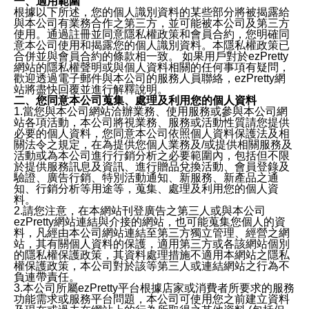
一、適用範圍
根據以下所述，您的個人識別資料的某些部分將被揭露給
與本公司有業務合作之第三方，並可能被本公司及第三方
使用。通過註冊並同意隱私權政策和會員合約，您明確同
意本公司使用和揭露您的個人識別資料。本隱私權政策已
合併並與會員合約的條款相一致。 如果用戶對於ezPretty
網站的隱私權聲明或與個人資料相關的任何事項有疑問，
歡迎透過電子郵件與本公司的服務人員聯絡，ezPretty網
站將盡快回覆並進行解釋說明。
二、您同意本公司蒐集、處理及利用您的個人資料
1.當您與本公司網站洽辦業務、使用服務或參與本公司網
站各項活動，本公司將視業務、服務或活動性質請您提供
必要的個人資料，您同意本公司依照個人資料保護法及相
關法令之規定，在為提供您個人業務及/或提供相關服務及
活動或為本公司進行行銷分析之必要範圍內，包括但不限
於提供服務訊息及資訊、進行贈品兌換活動、會員登錄及
驗證、廣告行銷、特別活動通知、新服務、新產品之通
知、行銷分析等用途等，蒐集、處理及利用您的個人資
料。
2.請您注意，在本網站刊登廣告之第三人或與本公司
ezPretty網站連結與介接的網站，也可能蒐集您個人的資
料，凡經由本公司網站連結至第三方獨立管理、經營之網
站，其有關個人資料的保護，適用第三方或各該網站個別
的隱私權保護政策，其資料處理措施不適用本網站之隱私
權保護政策，本公司對於該等第三人或連結網站之行為不
負連帶責任。
3.本公司所屬ezPretty平台根據店家或消費者所要求的服務
功能需求或服務平台問題，本公司可使用您之前建立資料