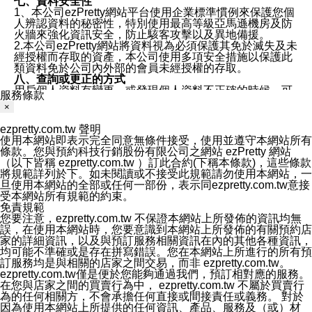
七、資料安全性
1、本公司ezPretty網站平台使用企業標準慣例來保護您個
人辨認資料的秘密性，特別使用最高等級亞馬遜機房及防
火牆來強化資訊安全，防止駭客攻擊以及異地備援。
2.本公司ezPretty網站將資料視為必須保護其免於滅失及未
經授權而存取的資產，本公司使用多項安全措施以保護此
類資料免於公司內外部的會員未經授權的存取。
八、查詢或更正的方式
用戶個人資料有變更、或發現個人資料不正確的時候，可
服務條款
以隨時在本公司ezPretty網站中要求更正，包括要求停止
×
寄發相關訊息等。
九、Instagram貼文同步功能
ezpretty.com.tw 聲明
您可以透過ezPretty店家系統後台所提供Instagram貼文同
使用本網站即表示完全同意無條件接受，使用並遵守本網站所有
步功能，來將Instagram的貼文同步到 ezPretty 的作品集，
條款。您與預約科技行銷股份有限公司之網站 ezPretty 網站
使用此功能您需要授權本公司存取您的Instagram帳號，您
（以下皆稱 ezpretty.com.tw ）訂此合約(下稱本條款)，這些條款
的授權將僅用於同步您的貼文至店家系統。
將規範詳列於下。如未閱讀或不接受此規範請勿使用本網站，一
十、取消Instagram授權方式
旦使用本網站的全部或任何一部份，表示同ezpretty.com.tw意接
如果您有使用ezPretty網站所提供Instagram貼文同步功
受本網站所有規範的約束。
能，您可以於任何時間取消您的 Instagram 授權，只需要
免責規範
透過電子郵件和服務人員聯絡，本公司會盡快清除您的授
您要注意，ezpretty.com.tw 不保證本網站上所發佈的資訊均無
權資料，或是您可以登入店家系統後台使用取消授權功
誤，在使用本網站時，您要意識到本網站上所發佈的有關預約店
能，系統將立即清除您的授權資料，並完全清除您透過此
家的詳細資訊，以及與預訂服務相關資訊在內的其他各種資訊，
功能所同步的Instagram貼文。
均可能不準確或是存在拼寫錯誤。您在本網站上所進行的所有預
十一、取消帳號資料方式
訂服務均是與相關的店家之間交易，而非 ezpretty.com.tw。
如果您有使用本公司ezPretty網站所提供功能，您可以於
ezpretty.com.tw僅是便於您能夠通過我們，預訂相對應的服務。
任何時間取消您的帳號或是資料，只需要透過電子郵件( e-
在您與店家之間的買賣行為中， ezpretty.com.tw 不屬於買賣行
mail:
[email protected]
)和服務人員聯絡，本公司會盡快清
為的任何相關方，不會承擔任何直接或間接責任或義務。 對於
除您的帳號和相關資料。
因為使用本網站上所提供的任何資訊、產品、服務及（或）材