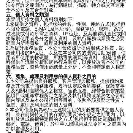
之方式，但不限於使用於本網站或與外部合作之行銷)並於
法令容許之範圍內，為行銷建檔、揭露、轉介或交互運用
予本公司及其合作對象。
五、個人資料之類別
本聲明所指之個人資料類別如下:
1.您提供之資料，包括您的姓名、性別、連絡方式(包括但
不限於電話、E-MAIL及地址等)、服務單位、職稱、為完
成收款或付款所需之資料、IＰ位址、及其他得以直接或間
接識別使用者身分之個人資料，及執行職務或業務之必要
範圍內所需蒐集、處理及利用的個人資料。
2.為提升服務品質，本公司會依照所提供服務之性質，記
錄使用者的IP位址、以及在本公司內的瀏覽活動(例如，使
用者所使用的軟硬體、所點選的網頁)等資料，但是這些資
料僅供作流量分析和網路行為調查，以便於改善本公司的
服務品質，資料僅用於總量上分析，不會和特定個人相連
繫。
六、蒐集、處理及利用您的個人資料之目的
1.本公司為提供良好服務、客戶管理與服務、提供預約服
務及其他電子商務服務、履行法定或合約義務、保護當事
人及相關利害關係人之權益、售後服務、經營合於營業登
記項目或組織章程所定之業務及執行職務或業務之必要範
圍內等以及為本公司行銷等目的，依照各該服務之性質，
蒐集、處理及利用您的個人資料。
2.本公司僅蒐集為執行上述特定目的所必要提供之個人資
料，並在前揭特定目的存續期間及法令規定之期間內，以
有利於達成前揭特定目的之方式(包括但不限於電腦處理、
郵寄、電話、傳真)，於中華民國境內及法令許可之範圍內
加以處理及利用。