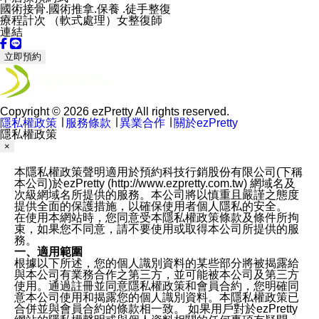
國術接骨.國術推拿.保養 .徒手整復
療程計次 （軟式處理）女整復師
連結
立即預約
Copyright © 2026 ezPretty All rights reserved.
隱私權政策
∣
服務條款
∣
異業合作
∣
關於ezPretty
隱私權政策
×
本隱私權政策聲明適用於預約科技行銷股份有限公司(下稱
本公司)於ezPretty (http://www.ezpretty.com.tw) 網域名及
次級網域名所提供的服務。本公司將以慎重且嚴謹之態度
提供全面的保護措施，以確保使用者個人隱私的安全。
在使用本網站時，您同意受本隱私權政策條款及條件所拘
束，如果您不同意，請不要使用或取得本公司所提供的服
務。
一、適用範圍
根據以下所述，您的個人識別資料的某些部分將被揭露給
與本公司有業務合作之第三方，並可能被本公司及第三方
使用。通過註冊並同意隱私權政策和會員合約，您明確同
意本公司使用和揭露您的個人識別資料。本隱私權政策已
合併並與會員合約的條款相一致。 如果用戶對於ezPretty