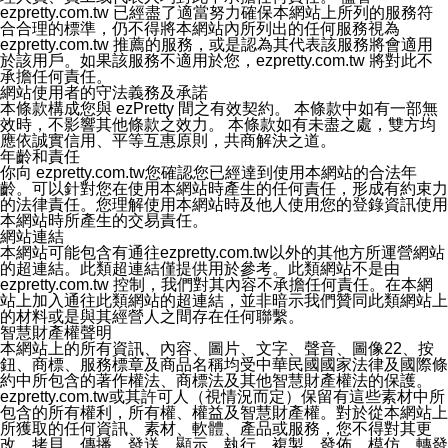
類資料免於公司內外部的會員未經授權的存取。
ezpretty.com.tw 已經盡了適當努力確保本網站上所列的服務符
八、查詢或更正的方式
合合理的標準，仍不得將本網站內所列出的任何服務視為
用戶個人資料有變更、或發現個人資料不正確的時候，可
ezpretty.com.tw 推薦的服務，或是認為其代表該服務將會適用
以隨時在本公司ezPretty網站中要求更正，包括要求停止
於該用戶。如果該服務不適用於您，ezpretty.com.tw 將對此不
寄發相關訊息等。
承擔任何責任。
九、Instagram貼文同步功能
網站使用者的守法義務及承諾
您可以透過ezPretty店家系統後台所提供Instagram貼文同
本條款構成您與 ezPretty 間之有效契約。 本條款中如有一部無
步功能，來將Instagram的貼文同步到 ezPretty 的作品集，
效時，不影響其他條款之效力。 本條款如有未盡之處，雙方均
使用此功能您需要授權本公司存取您的Instagram帳號，您
應依誠實信用、平等互惠原則，共商解決之道。
的授權將僅用於同步您的貼文至店家系統。
年齡和責任
十、取消Instagram授權方式
你向 ezpretty.com.tw您確認您已經達到使用本網站的合法年
如果您有使用ezPretty網站所提供Instagram貼文同步功
齡。可以針對您在使用本網站時產生的任何責任，形成有約束力
能，您可以於任何時間取消您的 Instagram 授權，只需要
的法律責任。您理解使用本網站時及他人使用您的登錄資訊使用
透過電子郵件和服務人員聯絡，本公司會盡快清除您的授
本網站時所產生的交易責任。
權資料，或是您可以登入店家系統後台使用取消授權功
網站連結
能，系統將立即清除您的授權資料，並完全清除您透過此
本網站可能包含有通往ezpretty.com.tw以外的其他方所運營網站
功能所同步的Instagram貼文。
的超連結。此類超連結僅提供用於參考。此類網站不是由
十一、取消帳號資料方式
ezpretty.com.tw 控制，我們對其內容不承擔任何責任。在本網
如果您有使用本公司ezPretty網站所提供功能，您可以於
站上加入通往此類網站的超連結，並非暗示我們贊同此類網站上
任何時間取消您的帳號或是資料，只需要透過電子郵件( e-
的材料或是與其經營人之間存在任何聯繫。
mail:
[email protected]
)和服務人員聯絡，本公司會盡快清
智慧財產權聲明
除您的帳號和相關資料。
本網站上的所有資訊、內容、圖片、文字、聲音、圖像22、按
十二、隱私權聲明的更新
鈕、商標、服務標章及商品名稱均受中華民國國家法律及國際條
本公司將不定時更新隱私權聲明，以反映服務的變更和顧
約中所包含的著作權法、商標法及其他智慧財產權法的保護。
客的意見反應。當本公司更新此隱私權聲明，您將在
ezpretty.com.tw或其許可人（視情況而定）保留有這些素材中所
ezPretty網站 首頁上看到隱私權聲明連結旁的 "updated"
包含的所有權利，所有權、權益及智慧財產權。對於從本網站上
註記。如果聲明的內容有所變更，或是處理您個人資訊的
所獲取的任何資訊、素材、軟體、產品或服務，您不得對其更
方式有所變動，本公司一定會先更新隱私權聲明才會接著
改、拷貝、傳播、發送、顯示、執行、複製、發佈、模仿、轉發