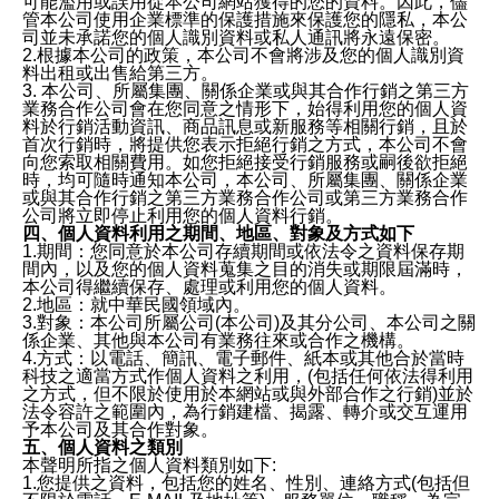
可能濫用或誤用從本公司網站獲得的您的資料。因此，儘
管本公司使用企業標準的保護措施來保護您的隱私，本公
司並未承諾您的個人識別資料或私人通訊將永遠保密。
2.根據本公司的政策，本公司不會將涉及您的個人識別資
料出租或出售給第三方。
3. 本公司、所屬集團、關係企業或與其合作行銷之第三方
業務合作公司會在您同意之情形下，始得利用您的個人資
料於行銷活動資訊、商品訊息或新服務等相關行銷，且於
首次行銷時，將提供您表示拒絕行銷之方式，本公司不會
向您索取相關費用。如您拒絕接受行銷服務或嗣後欲拒絕
時，均可隨時通知本公司，本公司、所屬集團、關係企業
或與其合作行銷之第三方業務合作公司或第三方業務合作
公司將立即停止利用您的個人資料行銷。
四、個人資料利用之期間、地區、對象及方式如下
1.期間：您同意於本公司存續期間或依法令之資料保存期
間內，以及您的個人資料蒐集之目的消失或期限屆滿時，
本公司得繼續保存、處理或利用您的個人資料。
2.地區：就中華民國領域內。
3.對象：本公司所屬公司(本公司)及其分公司、本公司之關
係企業、其他與本公司有業務往來或合作之機構。
4.方式：以電話、簡訊、電子郵件、紙本或其他合於當時
科技之適當方式作個人資料之利用，(包括任何依法得利用
之方式，但不限於使用於本網站或與外部合作之行銷)並於
法令容許之範圍內，為行銷建檔、揭露、轉介或交互運用
予本公司及其合作對象。
五、個人資料之類別
本聲明所指之個人資料類別如下:
1.您提供之資料，包括您的姓名、性別、連絡方式(包括但