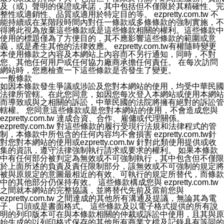
4.點選「LINE通知型訊息」
及（或）聲明的保證或承諾，其中包括但不僅限於其精確性、完
5.開關「接收LINE通知型訊息」
整性或適銷性、品質或適用於特定目的等。 ezpretty.com.tw 不
❗️關閉「接收通知型訊息」後，將不會接收到來自任何企業
能持續或在某階段時間內對任一條款或多條條款的強制實施，不
官方帳號或認證官方帳號的通知型訊息。
得將此視為放棄這些條款或是這些條款相關的權利。這些條款中
使用的標題僅為了方便目的，其不應影響這些條款的範圍或意
義，或是產生其他的法律效應。 ezpretty.com.tw有權隨時變更
本使用條款之內容及本網站上內容而不另行通知，同時，不對
您、其他任何用戶或任何協力廠商承擔任何責任。 在每次訪問
網站時，您應檢查一下這些條款是否發生了變更。
一般條款
如因本條款發生爭議或涉訟及您對本網站的使用，均受中華民國
法律所管轄。在此您同意，如因您每次登入本網站或使用本網站
而導致或與之相關的訴訟，中華民國的法院將擁有絕對的訴訟管
轄權。 您同意這些條款或是您對本網站的使用，不會造成您與
ezpretty.com.tw 達成合資、合作、雇傭或代理關係。
ezpretty.com.tw 對這些條款的履行受現行法規和法律程式的管
制，本條款中所包含的任何內容均不會損害 ezpretty.com.tw針
對您對本網站的使用或ezpretty.com.tw 針對此類使用提供或收
集的資訊，遵守法律強制執行請求或要求的權利。 如果本條款
中有任何部分被判定為無效或不可強制執行，其中包含但不僅限
於上面所述的負責及責任限制部分，該無效或不可強制的規定將
被與原規定的意圖最相近的有效、可執行的規定所替代，而條款
中的其他部分仍保持有效。 這些條款構成您與 ezpretty.com.tw
之間就本網站的完整協議，並將替代先前及當前您與
ezpretty.com.tw 之間達成的其他所有溝通及提議，無論其為電
子、口頭或是書面格式。 這些條款及以電子格式提供的所有說
明的列印版本可在與本條款相關的仲裁或訴訟中使用，且其與原
始生成的以列印格式保存的其他所有商業文檔及記錄具有等同的