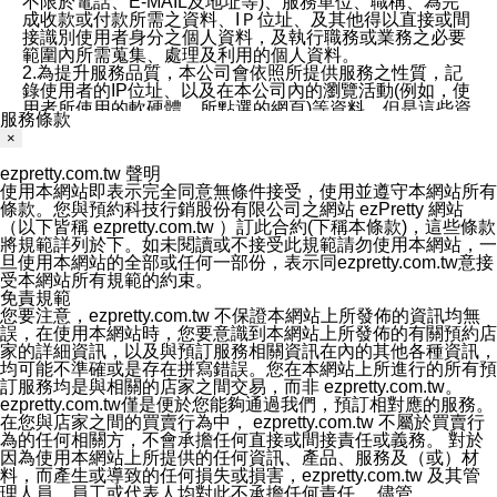
不限於電話、E-MAIL及地址等)、服務單位、職稱、為完
成收款或付款所需之資料、IＰ位址、及其他得以直接或間
接識別使用者身分之個人資料，及執行職務或業務之必要
範圍內所需蒐集、處理及利用的個人資料。
2.為提升服務品質，本公司會依照所提供服務之性質，記
錄使用者的IP位址、以及在本公司內的瀏覽活動(例如，使
用者所使用的軟硬體、所點選的網頁)等資料，但是這些資
服務條款
料僅供作流量分析和網路行為調查，以便於改善本公司的
×
服務品質，資料僅用於總量上分析，不會和特定個人相連
繫。
ezpretty.com.tw 聲明
六、蒐集、處理及利用您的個人資料之目的
使用本網站即表示完全同意無條件接受，使用並遵守本網站所有
1.本公司為提供良好服務、客戶管理與服務、提供預約服
條款。您與預約科技行銷股份有限公司之網站 ezPretty 網站
務及其他電子商務服務、履行法定或合約義務、保護當事
（以下皆稱 ezpretty.com.tw ）訂此合約(下稱本條款)，這些條款
人及相關利害關係人之權益、售後服務、經營合於營業登
將規範詳列於下。如未閱讀或不接受此規範請勿使用本網站，一
記項目或組織章程所定之業務及執行職務或業務之必要範
旦使用本網站的全部或任何一部份，表示同ezpretty.com.tw意接
圍內等以及為本公司行銷等目的，依照各該服務之性質，
受本網站所有規範的約束。
蒐集、處理及利用您的個人資料。
免責規範
2.本公司僅蒐集為執行上述特定目的所必要提供之個人資
您要注意，ezpretty.com.tw 不保證本網站上所發佈的資訊均無
料，並在前揭特定目的存續期間及法令規定之期間內，以
誤，在使用本網站時，您要意識到本網站上所發佈的有關預約店
有利於達成前揭特定目的之方式(包括但不限於電腦處理、
家的詳細資訊，以及與預訂服務相關資訊在內的其他各種資訊，
郵寄、電話、傳真)，於中華民國境內及法令許可之範圍內
均可能不準確或是存在拼寫錯誤。您在本網站上所進行的所有預
加以處理及利用。
訂服務均是與相關的店家之間交易，而非 ezpretty.com.tw。
七、資料安全性
ezpretty.com.tw僅是便於您能夠通過我們，預訂相對應的服務。
1、本公司ezPretty網站平台使用企業標準慣例來保護您個
在您與店家之間的買賣行為中， ezpretty.com.tw 不屬於買賣行
人辨認資料的秘密性，特別使用最高等級亞馬遜機房及防
為的任何相關方，不會承擔任何直接或間接責任或義務。 對於
火牆來強化資訊安全，防止駭客攻擊以及異地備援。
因為使用本網站上所提供的任何資訊、產品、服務及（或）材
2.本公司ezPretty網站將資料視為必須保護其免於滅失及未
料，而產生或導致的任何損失或損害，ezpretty.com.tw 及其管
經授權而存取的資產，本公司使用多項安全措施以保護此
理人員、員工或代表人均對此不承擔任何責任。 儘管