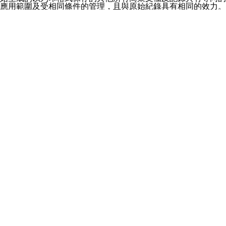
應用範圍及受相同條件的管理，且與原始紀錄具有相同的效力。
儘管 ezpretty.com.tw 不能監視其使用者在網站以外的行為，但
是，如果未經明確許可，使用從本網站上獲取的資訊騷擾、侮辱
或對其他人造成傷害，或是用於聯繫任何用戶或人員，或是向其
做廣告或發送求助資訊均屬於違反這些條款的行為，本網站有權
不經通知即終止您帳戶的使用權，而無須承擔任何責任。
隱私保護政策
有關ezpretty.com.tw隱私保護政策的詳細資訊，按如下原則運
作：在您通過 ezpretty.com.tw網站預訂或購買服務時，我們會
將您的資訊提供給所需的協力業者。同時，我們在運作過程中，
也會偶爾使用您的資訊，以向您發送有關 ezpretty.com.tw 新功
能、服務及產品的資訊。有時候，我們可能會將我們客戶的統計
資料提供給協力業者。這些統計資訊中絕不會包含可以辨別身份
的個人資訊。相關細節請續參閱隱私權聲明，並該聲明內容亦構
成本條款之一部。 如果您認為ezpretty.com.tw 未能遵守這些規
定，請聯繫我們，我們將盡合理的努力儘快地確定並糾正出現的
問題。 如果需要協助可以聯繫客服 Line ID 店家或廠商：
@ezpretty 消費者：@ezuser