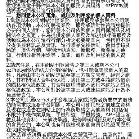
網站的隱私權聲明或與個人資料相關的任何事項有疑問，
歡迎透過電子郵件與本公司的服務人員聯絡，ezPretty網
站將盡快回覆並進行解釋說明。
二、您同意本公司蒐集、處理及利用您的個人資料
1.當您與本公司網站洽辦業務、使用服務或參與本公司網
站各項活動，本公司將視業務、服務或活動性質請您提供
必要的個人資料，您同意本公司依照個人資料保護法及相
關法令之規定，在為提供您個人業務及/或提供相關服務及
活動或為本公司進行行銷分析之必要範圍內，包括但不限
於提供服務訊息及資訊、進行贈品兌換活動、會員登錄及
驗證、廣告行銷、特別活動通知、新服務、新產品之通
知、行銷分析等用途等，蒐集、處理及利用您的個人資
料。
2.請您注意，在本網站刊登廣告之第三人或與本公司
ezPretty網站連結與介接的網站，也可能蒐集您個人的資
料，凡經由本公司網站連結至第三方獨立管理、經營之網
站，其有關個人資料的保護，適用第三方或各該網站個別
的隱私權保護政策，其資料處理措施不適用本網站之隱私
權保護政策，本公司對於該等第三人或連結網站之行為不
負連帶責任。
3.本公司所屬ezPretty平台根據店家或消費者所要求的服務
功能需求或服務平台問題，本公司可使用您之前建立資料
及現在或過去在網站上的行為所取得之其他資料 (包括但
不限於手機作業系統、手機型號、手機帳號、APP設定參
數及其他資料)，來解決爭議、檢修障礙問題及執行本公司
的會員合約，本公司也有可能檢視多個會員以確認問題所
在或解決爭議。
4.您(店家或消費者)同意本公司之營運平台、集團內部、關