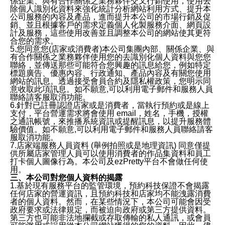
係企業、與有合作關係之業務夥伴交叉行銷使用，使用去
除個人識別化資料來強化統計分析網站利用方式、提升本
公司服務的內容及產品，進而提升本公司的市場行銷及促
銷、並且根據客戶的需求定義個人化製服務介面、網頁設
計及服務，這些使用改善並且調整本公司的網站使其更符
合您的需求。
5.您同意您(店家或消費者)本公司集團內部、關係企業、與
有合作關係之業務夥伴使用您的去識別化個人資料與您您
聯絡，並傳送那些可能符合您興趣的訊息給您，例如特定
標題廣告、優惠內容、行政通知、產品內容及有關您使用
網站的訊息。透過接受會員合約及隱私權政策，您明示同
意收取此項訊息。如不願意,可以利用電子郵件和服務人員
聯絡請客服取消功能。
6.針對已註冊認證店家或是消費者，當執行預約或是線上
支付，平台營運需求將會使用 email，姓名，手機，授權
之通訊帳號，來推播系統資訊或提醒訊息，以提升服務體
驗價值。如不願意,可以利用電子郵件和服務人員聯絡請客
服取消功能。
7.店家端服務人員資料 (舉例拍照或是地理資訊) 同意僅提
供所屬店家管理人員可以使用消費者的作品集資料和員工
打卡個人圖像行為。本公司及ezPretty平台不會做任何使
用。
三、本公司對您個人資料的揭露
1.基於現有服務平台的監管環境，預約科技保證不會揭露
任何店家的營運資訊，且預約科技和店家均不能洩露消費
者的個人資料。然而，在某些情況下，本公司可能會因受
政府要求或法律規定，而被迫向政府或第三方提供資料。
第三方也可能非法地攔截或存取傳輸的私人通訊，或會員