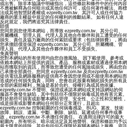
執行該項變更措施。本公司鼓勵您定期檢視隱私權聲明，
或出售。除非本協議中明確指出，這些條款和條件中的任何內容
以得知 ezPretty 網站如何保護您的個人資訊。
不應被解釋為任何暗示或其他任何許可，或任何著作權法、商標
十三、自我保護措施
法或其他智慧財產權或 ezpretty.com.tw、其許可人或任何協力
請妥善保管您的使用者名稱、密碼及個人資料，不要提供
廠商的業主權益中規定的任何權利的推斷結果。 如有任何人違
給任何人。在您完成個人化服務之使用後，請務必記得登
反此規定，我們將追究其法律責任。
出帳號。若您是與他人共享電腦或使用公共電腦，切記要
賠償
關閉瀏覽器視窗，以防止他人讀取您的個人資料、信件或
您同意因您使用本網站，而導致 ezpretty.com.tw、其分公司、
進入所機關管理區。
所屬機構、管理人員、代理人及其他合作夥伴和員工遭受的任何
十四、傳送宣傳本站資訊或電子郵件之政策
損失、責任及協力廠商的任何索賠或要求（包括律師費），將由
您同意本公司網站，透過您所提供的郵件地址與您取得聯
您承擔賠償並保證 ezpretty.com.tw、其分公司、所屬機構、管
絡並傳送或宣傳本網站各項服務之資料或電子郵件供您參
理人員、代理人及其他合作夥伴和員工不受損失。
考。您能依照該資料或電子郵件所指示之方法、說明或功
免責聲明
能連結，隨時停止接收這些資料或電子郵件。
您對本網站的所有使用均由您自擔風險。 因下載使用、參考或
十五、訊息通知
依賴本網站上所提供的資訊、產品、服務或素材或通過使用本網
本公司/本服務將以通知型訊息傳送重要訊息給您。即使未
站而獲取到的資訊，而導致您遭受的任何風險或損失，將由您自
加入本公司/本服務好友，您仍可接收到通知型訊息。
己承擔全部責任。您同意 ezpretty.com.tw 及向ezpretty.com.tw
本公司/本服務傳送之通知型訊息以對您有效且重要的訊息
提供電信及網路服務的提供商不會因您使用或不能使用本網站而
為限，以廣告或其他目的的訊息皆不會被傳送。滿足以下
造成的任何損失負責，同時，您會在此放棄有關此損失的所有及
三個條件者，將可收到通知型訊息。
全部的索賠權利，無論是基於合約、侵權行為或其他依據。
1.LINE 帳號設定的電話號碼與本公司/本服務所傳來的電
ezpretty.com.tw 不聲明、保證或承諾本網站或支持該網站的伺
話號碼比對相符。
服器不會發生缺陷，其中包括但不僅限於病毒或其他有害元素。
2.該 LINE 帳號已在 LINE APP 設定中，同意接收通知型
對於那些可損害或影響本網站管理、安全性、公正性和完整性，
訊息。
或是損害或影響本網站任何部分正常運行，且超出
3.LINE 帳號未封鎖傳送訊息之 LINE 官方帳號。
ezpretty.com.tw 控制範圍的任何病毒感染、BUG、篡改、技術
欲變更通知型訊息的設定，操作如下：
故障、錯誤、遺漏、中斷、刪除、缺陷、延遲或任何事件或事
1.點選「主頁」＞「設定」
故，ezpretty.com.tw 不承擔任何責任。 在適用法律許可的最大
2.點選「隱私設定」
範圍內，所有明示、暗示或法定及其他聲明、保證和條款均予以
3.點選「提供使用資料」
最大限度的排除，其中包括但不僅限於有關本網站上服務、資訊