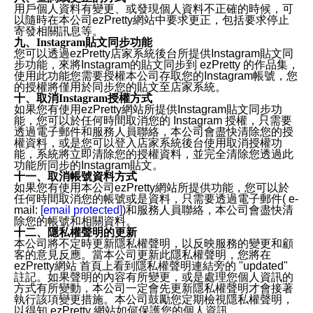
用戶個人資料有變更、或發現個人資料不正確的時候，可
以隨時在本公司ezPretty網站中要求更正，包括要求停止
寄發相關訊息等。
九、Instagram貼文同步功能
您可以透過ezPretty店家系統後台所提供Instagram貼文同
步功能，來將Instagram的貼文同步到 ezPretty 的作品集，
使用此功能您需要授權本公司存取您的Instagram帳號，您
的授權將僅用於同步您的貼文至店家系統。
十、取消Instagram授權方式
如果您有使用ezPretty網站所提供Instagram貼文同步功
能，您可以於任何時間取消您的 Instagram 授權，只需要
透過電子郵件和服務人員聯絡，本公司會盡快清除您的授
權資料，或是您可以登入店家系統後台使用取消授權功
能，系統將立即清除您的授權資料，並完全清除您透過此
功能所同步的Instagram貼文。
十一、取消帳號資料方式
如果您有使用本公司ezPretty網站所提供功能，您可以於
任何時間取消您的帳號或是資料，只需要透過電子郵件( e-
mail:
[email protected]
)和服務人員聯絡，本公司會盡快清
除您的帳號和相關資料。
十二、隱私權聲明的更新
本公司將不定時更新隱私權聲明，以反映服務的變更和顧
客的意見反應。當本公司更新此隱私權聲明，您將在
ezPretty網站 首頁上看到隱私權聲明連結旁的 "updated"
註記。如果聲明的內容有所變更，或是處理您個人資訊的
方式有所變動，本公司一定會先更新隱私權聲明才會接著
執行該項變更措施。本公司鼓勵您定期檢視隱私權聲明，
以得知 ezPretty 網站如何保護您的個人資訊。