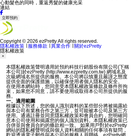
心動髮色的同時，重返秀髮的健康光采
連結
立即預約
Copyright © 2026 ezPretty All rights reserved.
隱私權政策
∣
服務條款
∣
異業合作
∣
關於ezPretty
隱私權政策
×
本隱私權政策聲明適用於預約科技行銷股份有限公司(下稱
本公司)於ezPretty (http://www.ezpretty.com.tw) 網域名及
次級網域名所提供的服務。本公司將以慎重且嚴謹之態度
提供全面的保護措施，以確保使用者個人隱私的安全。
在使用本網站時，您同意受本隱私權政策條款及條件所拘
束，如果您不同意，請不要使用或取得本公司所提供的服
務。
一、適用範圍
根據以下所述，您的個人識別資料的某些部分將被揭露給
與本公司有業務合作之第三方，並可能被本公司及第三方
使用。通過註冊並同意隱私權政策和會員合約，您明確同
意本公司使用和揭露您的個人識別資料。本隱私權政策已
合併並與會員合約的條款相一致。 如果用戶對於ezPretty
網站的隱私權聲明或與個人資料相關的任何事項有疑問，
歡迎透過電子郵件與本公司的服務人員聯絡，ezPretty網