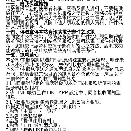
十三、自我保護措施
請妥善保管您的使用者名稱、密碼及個人資料，不要提供
給任何人。在您完成個人化服務之使用後，請務必記得登
出帳號。若您是與他人共享電腦或使用公共電腦，切記要
關閉瀏覽器視窗，以防止他人讀取您的個人資料、信件或
進入所機關管理區。
十四、傳送宣傳本站資訊或電子郵件之政策
您同意本公司網站，透過您所提供的郵件地址與您取得聯
絡並傳送或宣傳本網站各項服務之資料或電子郵件供您參
考。您能依照該資料或電子郵件所指示之方法、說明或功
能連結，隨時停止接收這些資料或電子郵件。
十五、訊息通知
本公司/本服務將以通知型訊息傳送重要訊息給您。即使未
加入本公司/本服務好友，您仍可接收到通知型訊息。
本公司/本服務傳送之通知型訊息以對您有效且重要的訊息
為限，以廣告或其他目的的訊息皆不會被傳送。滿足以下
三個條件者，將可收到通知型訊息。
1.LINE 帳號設定的電話號碼與本公司/本服務所傳來的電
話號碼比對相符。
2.該 LINE 帳號已在 LINE APP 設定中，同意接收通知型
訊息。
3.LINE 帳號未封鎖傳送訊息之 LINE 官方帳號。
欲變更通知型訊息的設定，操作如下：
1.點選「主頁」＞「設定」
2.點選「隱私設定」
3.點選「提供使用資料」
4.點選「LINE通知型訊息」
5.開關「接收LINE通知型訊息」