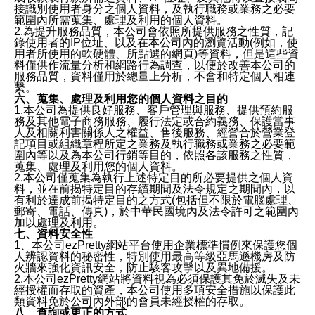
接識別使用者身分之個人資料，及執行職務或業務之必要
範圍內所需蒐集、處理及利用的個人資料。
2.為提升服務品質，本公司會依照所提供服務之性質，記
錄使用者的IP位址、以及在本公司內的瀏覽活動(例如，使
用者所使用的軟硬體、所點選的網頁)等資料，但是這些資
料僅供作流量分析和網路行為調查，以便於改善本公司的
服務品質，資料僅用於總量上分析，不會和特定個人相連
繫。
六、蒐集、處理及利用您的個人資料之目的
1.本公司為提供良好服務、客戶管理與服務、提供預約服
務及其他電子商務服務、履行法定或合約義務、保護當事
人及相關利害關係人之權益、售後服務、經營合於營業登
記項目或組織章程所定之業務及執行職務或業務之必要範
圍內等以及為本公司行銷等目的，依照各該服務之性質，
蒐集、處理及利用您的個人資料。
2.本公司僅蒐集為執行上述特定目的所必要提供之個人資
料，並在前揭特定目的存續期間及法令規定之期間內，以
有利於達成前揭特定目的之方式(包括但不限於電腦處理、
郵寄、電話、傳真)，於中華民國境內及法令許可之範圍內
加以處理及利用。
七、資料安全性
1、本公司ezPretty網站平台使用企業標準慣例來保護您個
人辨認資料的秘密性，特別使用最高等級亞馬遜機房及防
火牆來強化資訊安全，防止駭客攻擊以及異地備援。
2.本公司ezPretty網站將資料視為必須保護其免於滅失及未
經授權而存取的資產，本公司使用多項安全措施以保護此
類資料免於公司內外部的會員未經授權的存取。
八、查詢或更正的方式