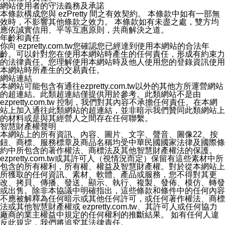
網站使用者的守法義務及承諾
本條款構成您與 ezPretty 間之有效契約。 本條款中如有一部無
效時，不影響其他條款之效力。 本條款如有未盡之處，雙方均
應依誠實信用、平等互惠原則，共商解決之道。
年齡和責任
你向 ezpretty.com.tw您確認您已經達到使用本網站的合法年
齡。可以針對您在使用本網站時產生的任何責任，形成有約束力
的法律責任。您理解使用本網站時及他人使用您的登錄資訊使用
本網站時所產生的交易責任。
網站連結
本網站可能包含有通往ezpretty.com.tw以外的其他方所運營網站
的超連結。此類超連結僅提供用於參考。此類網站不是由
ezpretty.com.tw 控制，我們對其內容不承擔任何責任。在本網
站上加入通往此類網站的超連結，並非暗示我們贊同此類網站上
的材料或是與其經營人之間存在任何聯繫。
智慧財產權聲明
本網站上的所有資訊、內容、圖片、文字、聲音、圖像22、按
鈕、商標、服務標章及商品名稱均受中華民國國家法律及國際條
約中所包含的著作權法、商標法及其他智慧財產權法的保護。
ezpretty.com.tw或其許可人（視情況而定）保留有這些素材中所
包含的所有權利，所有權、權益及智慧財產權。對於從本網站上
所獲取的任何資訊、素材、軟體、產品或服務，您不得對其更
改、拷貝、傳播、發送、顯示、執行、複製、發佈、模仿、轉發
或出售。除非本協議中明確指出，這些條款和條件中的任何內容
不應被解釋為任何暗示或其他任何許可，或任何著作權法、商標
法或其他智慧財產權或 ezpretty.com.tw、其許可人或任何協力
廠商的業主權益中規定的任何權利的推斷結果。 如有任何人違
反此規定，我們將追究其法律責任。