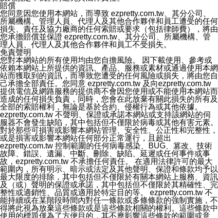
賠償
您同意因您使用本網站，而導致 ezpretty.com.tw、其分公司、
所屬機構、管理人員、代理人及其他合作夥伴和員工遭受的任何
損失、責任及協力廠商的任何索賠或要求（包括律師費），將由
您承擔賠償並保證 ezpretty.com.tw、其分公司、所屬機構、管
理人員、代理人及其他合作夥伴和員工不受損失。
免責聲明
您對本網站的所有使用均由您自擔風險。 因下載使用、參考或
依賴本網站上所提供的資訊、產品、服務或素材或通過使用本網
站而獲取到的資訊，而導致您遭受的任何風險或損失，將由您自
己承擔全部責任。您同意 ezpretty.com.tw 及向ezpretty.com.tw
提供電信及網路服務的提供商不會因您使用或不能使用本網站而
造成的任何損失負責，同時，您會在此放棄有關此損失的所有及
全部的索賠權利，無論是基於合約、侵權行為或其他依據。
ezpretty.com.tw 不聲明、保證或承諾本網站或支持該網站的伺
服器不會發生缺陷，其中包括但不僅限於病毒或其他有害元素。
對於那些可損害或影響本網站管理、安全性、公正性和完整性，
或是損害或影響本網站任何部分正常運行，且超出
ezpretty.com.tw 控制範圍的任何病毒感染、BUG、篡改、技術
故障、錯誤、遺漏、中斷、刪除、缺陷、延遲或任何事件或事
故，ezpretty.com.tw 不承擔任何責任。 在適用法律許可的最大
範圍內，所有明示、暗示或法定及其他聲明、保證和條款均予以
最大限度的排除，其中包括但不僅限於有關本網站上服務、資訊
及（或）聲明的保證或承諾，其中包括但不僅限於其精確性、完
整性或適銷性、品質或適用於特定目的等。 ezpretty.com.tw 不
能持續或在某階段時間內對任一條款或多條條款的強制實施，不
得將此視為放棄這些條款或是這些條款相關的權利。這些條款中
使用的標題僅為了方便目的，其不應影響這些條款的範圍或意