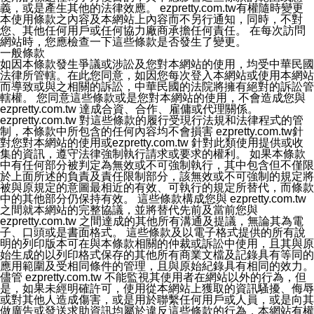
義，或是產生其他的法律效應。 ezpretty.com.tw有權隨時變更
本使用條款之內容及本網站上內容而不另行通知，同時，不對
您、其他任何用戶或任何協力廠商承擔任何責任。 在每次訪問
網站時，您應檢查一下這些條款是否發生了變更。
一般條款
如因本條款發生爭議或涉訟及您對本網站的使用，均受中華民國
法律所管轄。在此您同意，如因您每次登入本網站或使用本網站
而導致或與之相關的訴訟，中華民國的法院將擁有絕對的訴訟管
轄權。 您同意這些條款或是您對本網站的使用，不會造成您與
ezpretty.com.tw 達成合資、合作、雇傭或代理關係。
ezpretty.com.tw 對這些條款的履行受現行法規和法律程式的管
制，本條款中所包含的任何內容均不會損害 ezpretty.com.tw針
對您對本網站的使用或ezpretty.com.tw 針對此類使用提供或收
集的資訊，遵守法律強制執行請求或要求的權利。 如果本條款
中有任何部分被判定為無效或不可強制執行，其中包含但不僅限
於上面所述的負責及責任限制部分，該無效或不可強制的規定將
被與原規定的意圖最相近的有效、可執行的規定所替代，而條款
中的其他部分仍保持有效。 這些條款構成您與 ezpretty.com.tw
之間就本網站的完整協議，並將替代先前及當前您與
ezpretty.com.tw 之間達成的其他所有溝通及提議，無論其為電
子、口頭或是書面格式。 這些條款及以電子格式提供的所有說
明的列印版本可在與本條款相關的仲裁或訴訟中使用，且其與原
始生成的以列印格式保存的其他所有商業文檔及記錄具有等同的
應用範圍及受相同條件的管理，且與原始紀錄具有相同的效力。
儘管 ezpretty.com.tw 不能監視其使用者在網站以外的行為，但
是，如果未經明確許可，使用從本網站上獲取的資訊騷擾、侮辱
或對其他人造成傷害，或是用於聯繫任何用戶或人員，或是向其
做廣告或發送求助資訊均屬於違反這些條款的行為，本網站有權