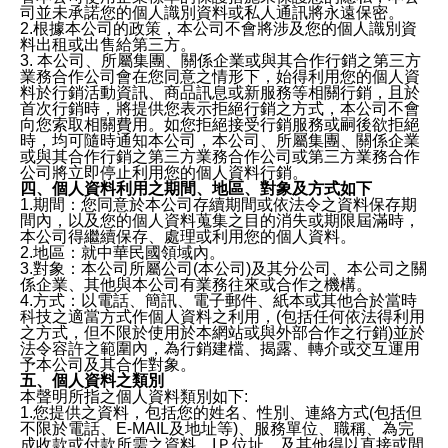
司並未承諾您的個人識別資料或私人通訊將永遠保密。
2.根據本公司的政策，本公司不會將涉及您的個人識別資
料出租或出售給第三方。
3. 本公司、所屬集團、關係企業或與其合作行銷之第三方
業務合作公司會在您同意之情形下，始得利用您的個人資
料於行銷活動資訊、商品訊息或新服務等相關行銷，且於
首次行銷時，將提供您表示拒絕行銷之方式，本公司不會
向您索取相關費用。如您拒絕接受行銷服務或嗣後欲拒絕
時，均可隨時通知本公司，本公司、所屬集團、關係企業
或與其合作行銷之第三方業務合作公司或第三方業務合作
公司將立即停止利用您的個人資料行銷。
四、個人資料利用之期間、地區、對象及方式如下
1.期間：您同意於本公司存續期間或依法令之資料保存期
間內，以及您的個人資料蒐集之目的消失或期限屆滿時，
本公司得繼續保存、處理或利用您的個人資料。
2.地區：就中華民國領域內。
3.對象：本公司所屬公司(本公司)及其分公司、本公司之關
係企業、其他與本公司有業務往來或合作之機構。
4.方式：以電話、簡訊、電子郵件、紙本或其他合於當時
科技之適當方式作個人資料之利用，(包括任何依法得利用
之方式，但不限於使用於本網站或與外部合作之行銷)並於
法令容許之範圍內，為行銷建檔、揭露、轉介或交互運用
予本公司及其合作對象。
五、個人資料之類別
本聲明所指之個人資料類別如下:
1.您提供之資料，包括您的姓名、性別、連絡方式(包括但
不限於電話、E-MAIL及地址等)、服務單位、職稱、為完
成收款或付款所需之資料、IＰ位址、及其他得以直接或間