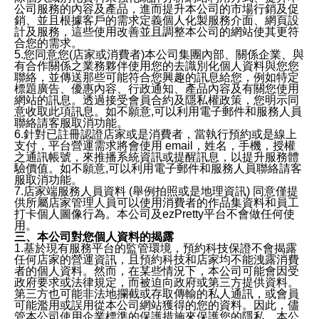
公司服務的內容及產品，進而提升本公司的市場行銷及促
銷、並且根據客戶的需求定義個人化製服務介面、網頁設
計及服務，這些使用改善並且調整本公司的網站使其更符
合您的需求。
5.您同意您(店家或消費者)本公司集團內部、關係企業、與
有合作關係之業務夥伴使用您的去識別化個人資料與您您
聯絡，並傳送那些可能符合您興趣的訊息給您，例如特定
標題廣告、優惠內容、行政通知、產品內容及有關您使用
網站的訊息。透過接受會員合約及隱私權政策，您明示同
意收取此項訊息。如不願意,可以利用電子郵件和服務人員
聯絡請客服取消功能。
6.針對已註冊認證店家或是消費者，當執行預約或是線上
支付，平台營運需求將會使用 email，姓名，手機，授權
之通訊帳號，來推播系統資訊或提醒訊息，以提升服務體
驗價值。如不願意,可以利用電子郵件和服務人員聯絡請客
服取消功能。
7.店家端服務人員資料 (舉例拍照或是地理資訊) 同意僅提
供所屬店家管理人員可以使用消費者的作品集資料和員工
打卡個人圖像行為。本公司及ezPretty平台不會做任何使
用。
三、本公司對您個人資料的揭露
1.基於現有服務平台的監管環境，預約科技保證不會揭露
任何店家的營運資訊，且預約科技和店家均不能洩露消費
者的個人資料。然而，在某些情況下，本公司可能會因受
政府要求或法律規定，而被迫向政府或第三方提供資料。
第三方也可能非法地攔截或存取傳輸的私人通訊，或會員
可能濫用或誤用從本公司網站獲得的您的資料。因此，儘
管本公司使用企業標準的保護措施來保護您的隱私，本公