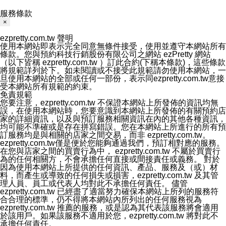
服務條款
×
ezpretty.com.tw 聲明
使用本網站即表示完全同意無條件接受，使用並遵守本網站所有
條款。您與預約科技行銷股份有限公司之網站 ezPretty 網站
（以下皆稱 ezpretty.com.tw ）訂此合約(下稱本條款)，這些條款
將規範詳列於下。如未閱讀或不接受此規範請勿使用本網站，一
旦使用本網站的全部或任何一部份，表示同ezpretty.com.tw意接
受本網站所有規範的約束。
免責規範
您要注意，ezpretty.com.tw 不保證本網站上所發佈的資訊均無
誤，在使用本網站時，您要意識到本網站上所發佈的有關預約店
家的詳細資訊，以及與預訂服務相關資訊在內的其他各種資訊，
均可能不準確或是存在拼寫錯誤。您在本網站上所進行的所有預
訂服務均是與相關的店家之間交易，而非 ezpretty.com.tw。
ezpretty.com.tw僅是便於您能夠通過我們，預訂相對應的服務。
在您與店家之間的買賣行為中， ezpretty.com.tw 不屬於買賣行
為的任何相關方，不會承擔任何直接或間接責任或義務。 對於
因為使用本網站上所提供的任何資訊、產品、服務及（或）材
料，而產生或導致的任何損失或損害，ezpretty.com.tw 及其管
理人員、員工或代表人均對此不承擔任何責任。 儘管
ezpretty.com.tw 已經盡了適當努力確保本網站上所列的服務符
合合理的標準，仍不得將本網站內所列出的任何服務視為
ezpretty.com.tw 推薦的服務，或是認為其代表該服務將會適用
於該用戶。如果該服務不適用於您，ezpretty.com.tw 將對此不
承擔任何責任。