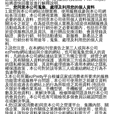
站將盡快回覆並進行解釋說明。
二、您同意本公司蒐集、處理及利用您的個人資料
1.當您與本公司網站洽辦業務、使用服務或參與本公司網
站各項活動，本公司將視業務、服務或活動性質請您提供
必要的個人資料，您同意本公司依照個人資料保護法及相
關法令之規定，在為提供您個人業務及/或提供相關服務及
活動或為本公司進行行銷分析之必要範圍內，包括但不限
於提供服務訊息及資訊、進行贈品兌換活動、會員登錄及
驗證、廣告行銷、特別活動通知、新服務、新產品之通
知、行銷分析等用途等，蒐集、處理及利用您的個人資
料。
2.請您注意，在本網站刊登廣告之第三人或與本公司
ezPretty網站連結與介接的網站，也可能蒐集您個人的資
料，凡經由本公司網站連結至第三方獨立管理、經營之網
站，其有關個人資料的保護，適用第三方或各該網站個別
的隱私權保護政策，其資料處理措施不適用本網站之隱私
權保護政策，本公司對於該等第三人或連結網站之行為不
負連帶責任。
3.本公司所屬ezPretty平台根據店家或消費者所要求的服務
功能需求或服務平台問題，本公司可使用您之前建立資料
及現在或過去在網站上的行為所取得之其他資料 (包括但
不限於手機作業系統、手機型號、手機帳號、APP設定參
數及其他資料)，來解決爭議、檢修障礙問題及執行本公司
的會員合約，本公司也有可能檢視多個會員以確認問題所
在或解決爭議。
4.您(店家或消費者)同意本公司之營運平台、集團內部、關
係企業、與有合作關係之業務夥伴交叉行銷使用，使用去
除個人識別化資料來強化統計分析網站利用方式、提升本