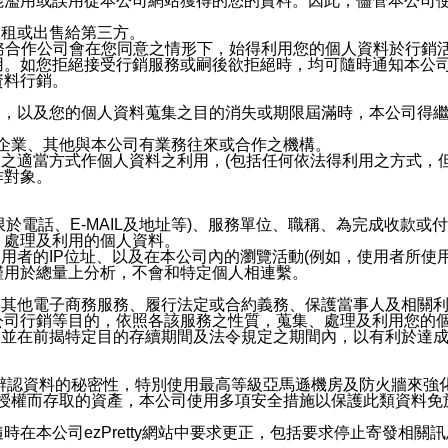
能濫用或誤用從本公司網站獲得的您的資料。因此，儘管本公司
出租或出售給第三方。
業務合作公司會在您同意之情形下，始得利用您的個人資料於行銷
用。如您拒絕接受行銷服務或嗣後欲拒絕時，均可隨時通知本公
資料行銷。
內，以及您的個人資料蒐集之目的消失或期限屆滿時，本公司得
係企業、其他與本公司有業務往來或合作之機構。
技之適當方式作個人資料之利用，(包括任何依法得利用之方式，
作對象。
限於電話、E-MAIL及地址等)、服務單位、職稱、為完成收款
、處理及利用的個人資料。
使用者的IP位址、以及在本公司內的瀏覽活動(例如，使用者所使
僅用於總量上分析，不會和特定個人相連繫。
及其他電子商務服務、履行法定或合約義務、保護當事人及相關
公司行銷等目的，依照各該服務之性質，蒐集、處理及利用您的
，並在前揭特定目的存續期間及法令規定之期間內，以有利於達成
。
您個人辨認資料的秘密性，特別使用最高等級亞馬遜機房及防火牆來
失及未經授權而存取的資產，本公司使用多項安全措施以保護此類資料
在本公司ezPretty網站中要求更正，包括要求停止寄發相關