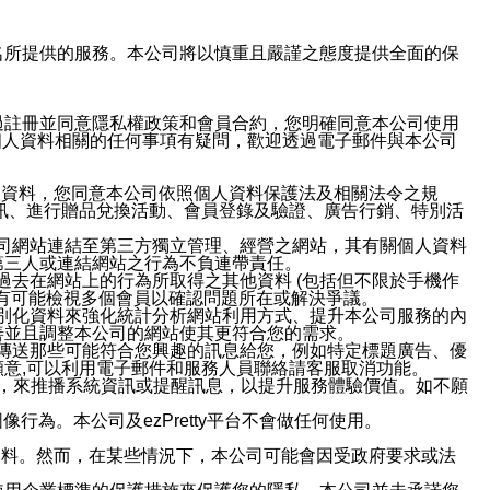
域名及次級網域名所提供的服務。本公司將以慎重且嚴謹之態度提供全面的保
過註冊並同意隱私權政策和會員合約，您明確同意本公司使用
與個人資料相關的任何事項有疑問，歡迎透過電子郵件與本公司
人資料，您同意本公司依照個人資料保護法及相關法令之規
訊、進行贈品兌換活動、會員登錄及驗證、廣告行銷、特別活
本公司網站連結至第三方獨立管理、經營之網站，其有關個人資料
第三人或連結網站之行為不負連帶責任。
或過去在網站上的行為所取得之其他資料 (包括但不限於手機作
也有可能檢視多個會員以確認問題所在或解決爭議。
識別化資料來強化統計分析網站利用方式、提升本公司服務的內
善並且調整本公司的網站使其更符合您的需求。
並傳送那些可能符合您興趣的訊息給您，例如特定標題廣告、優
意,可以利用電子郵件和服務人員聯絡請客服取消功能。
帳號，來推播系統資訊或提醒訊息，以提升服務體驗價值。如不願
行為。本公司及ezPretty平台不會做任何使用。
資料。然而，在某些情況下，本公司可能會因受政府要求或法