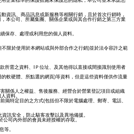
使用企業標準的保護措施來保護您的隱私，本公司並未承諾您
活動資訊、商品訊息或新服務等相關行銷，且於首次行銷時，
司，本公司、所屬集團、關係企業或與其合作行銷之第三方業
繼續保存、處理或利用您的個人資料。
但不限於使用於本網站或與外部合作之行銷)並於法令容許之範
或付款所需之資料、IＰ位址、及其他得以直接或間接識別使用者
用的軟硬體、所點選的網頁)等資料，但是這些資料僅供作流量
利害關係人之權益、售後服務、經營合於營業登記項目或組織
個人資料。
前揭特定目的之方式(包括但不限於電腦處理、郵寄、電話、
強化資訊安全，防止駭客攻擊以及異地備援。
免於公司內外部的會員未經授權的存取。
訊息等。