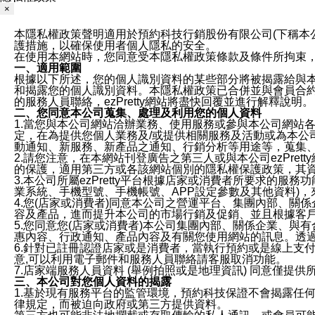
×
本隱私權政策聲明適用於預約科技行銷股份有限公司(下稱本公司)於ezP
護措施，以確保使用者個人隱私的安全。
在使用本網站時，您同意受本隱私權政策條款及條件所拘束
一、適用範圍
根據以下所述，您的個人識別資料的某些部分將被揭露給與
和揭露您的個人識別資料。本隱私權政策已合併並與會員合約的
的服務人員聯絡，ezPretty網站將盡快回覆並進行解釋說明。
二、您同意本公司蒐集、處理及利用您的個人資料
1.當您與本公司網站洽辦業務、使用服務或參與本公司網站
定，在為提供您個人業務及/或提供相關服務及活動或為本
動通知、新服務、新產品之通知、行銷分析等用途等，蒐集
2.請您注意，在本網站刊登廣告之第三人或與本公司ezPr
的保護，適用第三方或各該網站個別的隱私權保護政策，其
3.本公司所屬ezPretty平台根據店家或消費者所要求的
業系統、手機型號、手機帳號、APP設定參數及其他資料)
4.您(店家或消費者)同意本公司之營運平台、集團內部、
容及產品，進而提升本公司的市場行銷及促銷、並且根據客
5.您同意您(店家或消費者)本公司集團內部、關係企業、
惠內容、行政通知、產品內容及有關您使用網站的訊息。透過
6.針對已註冊認證店家或是消費者，當執行預約或是線上支付
意,可以利用電子郵件和服務人員聯絡請客服取消功能。
7.店家端服務人員資料 (舉例拍照或是地理資訊) 同意僅提
三、本公司對您個人資料的揭露
1.基於現有服務平台的監管環境，預約科技保證不會揭露任
律規定，而被迫向政府或第三方提供資料。