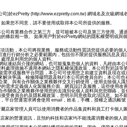
retty (http://www.ezpretty.com.tw) 網
，如果您不同意，請不要使用或取得本公司所提供的服務。
本公司有業務合作之第三方，並可能被本公司及第三方使用。通
條款相一致。 如果用戶對於ezPretty網站的隱私權聲明或
各項活動，本公司將視業務、服務或活動性質請您提供必要的個
公司進行行銷分析之必要範圍內，包括但不限於提供服務訊息及資
、處理及利用您的個人資料。
etty網站連結與介接的網站，也可能蒐集您個人的資料，凡經由
資料處理措施不適用本網站之隱私權保護政策，本公司對於該等
服務功能需求或服務平台問題，本公司可使用您之前建立資料及現在
，來解決爭議、檢修障礙問題及執行本公司的會員合約，本公司
關係企業、與有合作關係之業務夥伴交叉行銷使用，使用去除個人
戶的需求定義個人化製服務介面、網頁設計及服務，這些使用改
與有合作關係之業務夥伴使用您的去識別化個人資料與您您聯絡，
接受會員合約及隱私權政策，您明示同意收取此項訊息。如不願
，平台營運需求將會使用 email，姓名，手機，授權之通訊
供所屬店家管理人員可以使用消費者的作品集資料和員工打卡個人圖像
何店家的營運資訊，且預約科技和店家均不能洩露消費者的個人