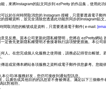
步功能，來將Instagram的貼文同步到 ezPretty 的作品集，使
步功能，您可以於任何時間取消您的 Instagram 授權，只需要
授權資料，並完全清除您透過此功能所同步的Instagram貼文
時間取消您的帳號或是資料，只需要透過電子郵件( e-mail:
[emai
應。當本公司更新此隱私權聲明，您將在 ezPretty網站 首頁
定會先更新隱私權聲明才會接著執行該項變更措施。本公司鼓勵您定
任何人。在您完成個人化服務之使用後，請務必記得登出帳號。
區。
並傳送或宣傳本網站各項服務之資料或電子郵件供您參考。您能
入本公司/本服務好友，您仍可接收到通知型訊息。
限，以廣告或其他目的的訊息皆不會被傳送。滿足以下三個條件
號碼比對相符。
息。