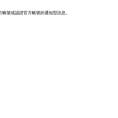
官方帳號或認證官方帳號的通知型訊息。
預約科技行銷股份有限公司之網站 ezPretty 網站 （以下皆稱 
網站的全部或任何一部份，表示同ezpretty.com.tw意