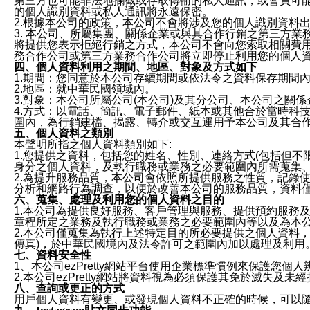
第三方也可能非法地攔截或存取傳輸的私人通訊，或會員可
的個人識別資料或私人通訊將永遠保密。
2.根據本公司的政策，本公司不會將涉及您的個人識別資料
3. 本公司、所屬集團、關係企業或與其合作行銷之第三方
將提供您表示拒絕行銷之方式，本公司不會向您索取相關費
務合作公司或第三方業務合作公司將立即停止利用您的個人
四、個人資料利用之期間、地區、對象及方式如下
1.期間：您同意於本公司存續期間或依法令之資料保存期間
2.地區：就中華民國領域內。
3.對象：本公司所屬公司(本公司)及其分公司、本公司之關
4.方式：以電話、簡訊、電子郵件、紙本或其他合於當時科
圍內，為行銷建檔、揭露、轉介或交互運用予本公司及其合
五、個人資料之類別
本聲明所指之個人資料類別如下:
1.您提供之資料，包括您的姓名、性別、連絡方式(包括但不
身分之個人資料，及執行職務或業務之必要範圍內所需蒐集
2.為提升服務品質，本公司會依照所提供服務之性質，記錄
分析和網路行為調查，以便於改善本公司的服務品質，資料
六、蒐集、處理及利用您的個人資料之目的
1.本公司為提供良好服務、客戶管理與服務、提供預約服務
章程所定之業務及執行職務或業務之必要範圍內等以及為本
2.本公司僅蒐集為執行上述特定目的所必要提供之個人資料
傳真)，於中華民國境內及法令許可之範圍內加以處理及利用
七、資料安全性
1、本公司ezPretty網站平台使用企業標準慣例來保護
2.本公司ezPretty網站將資料視為必須保護其免於滅
八、查詢或更正的方式
用戶個人資料有變更、或發現個人資料不正確的時候，可以隨時