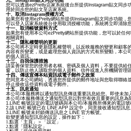
九、Instagram貼文同步功能
您可以透過ezPretty店家系統後台所提供Instagram貼文同
用於同步您的貼文至店家系統。
十、取消Instagram授權方式
如果您有使用ezPretty網站所提供Instagram貼文同
可以登入店家系統後台使用取消授權功能，系統將立即清除您的
十一、取消帳號資料方式
如果您有使用本公司ezPretty網站所提供功能，您可以於任何
相關資料。
十二、隱私權聲明的更新
本公司將不定時更新隱私權聲明，以反映服務的變更和顧客的意見反
內容有所變更，或是處理您個人資訊的方式有所變動，本公司一
的個人資訊。
十三、自我保護措施
請妥善保管您的使用者名稱、密碼及個人資料，不要提供給
窗，以防止他人讀取您的個人資料、信件或進入所機關管理
十四、傳送宣傳本站資訊或電子郵件之政策
您同意本公司網站，透過您所提供的郵件地址與您取得聯絡
停止接收這些資料或電子郵件。
十五、訊息通知
本公司/本服務將以通知型訊息傳送重要訊息給您。即使未加
本公司/本服務傳送之通知型訊息以對您有效且重要的訊息為
1.LINE 帳號設定的電話號碼與本公司/本服務所傳來的電話
2.該 LINE 帳號已在 LINE APP 設定中，同意接收通知型訊
3.LINE 帳號未封鎖傳送訊息之 LINE 官方帳號。
欲變更通知型訊息的設定，操作如下：
1.點選「主頁」＞「設定」
2.點選「隱私設定」