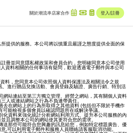
關於潮流串
店家合作
登入/註冊
域名及次級網域名所提供的服務。本公司將以慎重且嚴謹之態度提供全面的保
過註冊並同意隱私權政策和會員合約，您明確同意本公司使用
與個人資料相關的任何事項有疑問，歡迎透過電子郵件與本公司
人資料，您同意本公司依照個人資料保護法及相關法令之規
訊、進行贈品兌換活動、會員登錄及驗證、廣告行銷、特別活
本公司網站連結至第三方獨立管理、經營之網站，其有關個人資料
第三人或連結網站之行為不負連帶責任。
或過去在網站上的行為所取得之其他資料 (包括但不限於手機作
也有可能檢視多個會員以確認問題所在或解決爭議。
識別化資料來強化統計分析網站利用方式、提升本公司服務的內
善並且調整本公司的網站使其更符合您的需求。
並傳送那些可能符合您興趣的訊息給您，例如特定標題廣告、優
意,可以利用電子郵件和服務人員聯絡請客服取消功能。