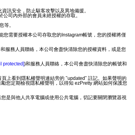
強化資訊安全，防止駭客攻擊以及異地備援。
免於公司內外部的會員未經授權的存取。
訊息等。
用此功能您需要授權本公司存取您的Instagram帳號，您的授權將僅
透過電子郵件和服務人員聯絡，本公司會盡快清除您的授權資料，或是您
。
l protected]
)和服務人員聯絡，本公司會盡快清除您的帳號和
上看到隱私權聲明連結旁的 "updated" 註記。如果聲明的
期檢視隱私權聲明，以得知 ezPretty 網站如何保護您
若您是與他人共享電腦或使用公共電腦，切記要關閉瀏覽器視
依照該資料或電子郵件所指示之方法、說明或功能連結，隨時
者，將可收到通知型訊息。