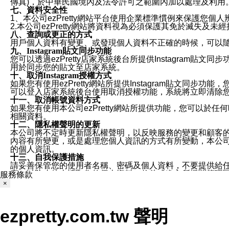
傳真)，於中華民國境內及法令許可之範圍內加以處理及利用
七、資料安全性
1、本公司ezPretty網站平台使用企業標準慣例來保護
2.本公司ezPretty網站將資料視為必須保護其免於滅
八、查詢或更正的方式
用戶個人資料有變更、或發現個人資料不正確的時候，可以隨時
九、Instagram貼文同步功能
您可以透過ezPretty店家系統後台所提供Instagram貼文同
用於同步您的貼文至店家系統。
十、取消Instagram授權方式
如果您有使用ezPretty網站所提供Instagram貼文同
可以登入店家系統後台使用取消授權功能，系統將立即清除您的
十一、取消帳號資料方式
如果您有使用本公司ezPretty網站所提供功能，您可以於任何
相關資料。
十二、隱私權聲明的更新
本公司將不定時更新隱私權聲明，以反映服務的變更和顧客的意見反
內容有所變更，或是處理您個人資訊的方式有所變動，本公司一
的個人資訊。
十三、自我保護措施
請妥善保管您的使用者名稱、密碼及個人資料，不要提供給
窗，以防止他人讀取您的個人資料、信件或進入所機關管理
服務條款
十四、傳送宣傳本站資訊或電子郵件之政策
×
您同意本公司網站，透過您所提供的郵件地址與您取得聯絡
停止接收這些資料或電子郵件。
十五、訊息通知
ezpretty.com.tw 聲明
本公司/本服務將以通知型訊息傳送重要訊息給您。即使未加
本公司/本服務傳送之通知型訊息以對您有效且重要的訊息為