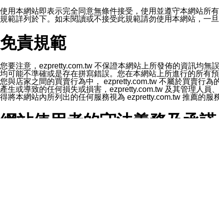
1.LINE 帳號設定的電話號碼與本公司/本服務所傳來的電話
2.該 LINE 帳號已在 LINE APP 設定中，同意接收通知型訊
使用本網站即表示完全同意無條件接受，使用並遵守本網站所有條款。您與
3.LINE 帳號未封鎖傳送訊息之 LINE 官方帳號。
規範詳列於下。如未閱讀或不接受此規範請勿使用本網站，一旦使用本
欲變更通知型訊息的設定，操作如下：
1.點選「主頁」＞「設定」
免責規範
2.點選「隱私設定」
3.點選「提供使用資料」
4.點選「LINE通知型訊息」
5.開關「接收LINE通知型訊息」
您要注意，ezpretty.com.tw 不保證本網站上所發佈
❗️關閉「接收通知型訊息」後，將不會接收到來自任何企業
均可能不準確或是存在拼寫錯誤。您在本網站上所進行的所有預訂服務均是與
您與店家之間的買賣行為中， ezpretty.com.tw 不
產生或導致的任何損失或損害，ezpretty.com.tw 及其管理
得將本網站內所列出的任何服務視為 ezpretty.com.tw 推
網站使用者的守法義務及承諾
本條款構成您與 ezPretty 間之有效契約。 本條款中如
年齡和責任
你向 ezpretty.com.tw您確認您已經達到使用本網站
網站時所產生的交易責任。