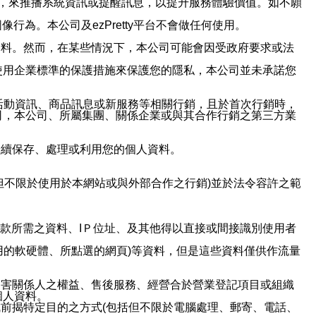
帳號，來推播系統資訊或提醒訊息，以提升服務體驗價值。如不願
行為。本公司及ezPretty平台不會做任何使用。
資料。然而，在某些情況下，本公司可能會因受政府要求或法
使用企業標準的保護措施來保護您的隱私，本公司並未承諾您
活動資訊、商品訊息或新服務等相關行銷，且於首次行銷時，
司，本公司、所屬集團、關係企業或與其合作行銷之第三方業
繼續保存、處理或利用您的個人資料。
但不限於使用於本網站或與外部合作之行銷)並於法令容許之範
或付款所需之資料、IＰ位址、及其他得以直接或間接識別使用者
用的軟硬體、所點選的網頁)等資料，但是這些資料僅供作流量
利害關係人之權益、售後服務、經營合於營業登記項目或組織
個人資料。
前揭特定目的之方式(包括但不限於電腦處理、郵寄、電話、