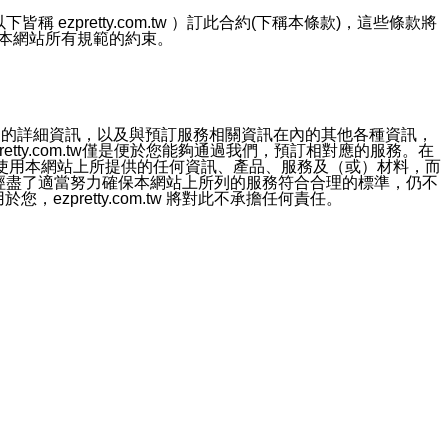
ezpretty.com.tw ）訂此合約(下稱本條款)，這些條款將
接受本網站所有規範的約束。
約店家的詳細資訊，以及與預訂服務相關資訊在內的其他各種資訊，
etty.com.tw僅是便於您能夠通過我們，預訂相對應的服務。在
對於因為使用本網站上所提供的任何資訊、產品、服務及（或）材料，而
m.tw 已經盡了適當努力確保本網站上所列的服務符合合理的標準，仍不
ezpretty.com.tw 將對此不承擔任何責任。
均應依誠實信用、平等互惠原則，共商解決之道。
力的法律責任。您理解使用本網站時及他人使用您的登錄資訊使用本