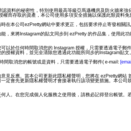
。
您個人辨認資料的秘密性，特別使用最高等級亞馬遜機房及防火牆來
失及未經授權而存取的資產，本公司使用多項安全措施以保護此類資料
在本公司ezPretty網站中要求更正，包括要求停止寄發相關
步功能，來將Instagram的貼文同步到 ezPretty 的作品集，使
步功能，您可以於任何時間取消您的 Instagram 授權，只需要
授權資料，並完全清除您透過此功能所同步的Instagram貼文
時間取消您的帳號或是資料，只需要透過電子郵件( e-mail:
[emai
應。當本公司更新此隱私權聲明，您將在 ezPretty網站 首頁
定會先更新隱私權聲明才會接著執行該項變更措施。本公司鼓勵您定
任何人。在您完成個人化服務之使用後，請務必記得登出帳號。
區。
並傳送或宣傳本網站各項服務之資料或電子郵件供您參考。您能
入本公司/本服務好友，您仍可接收到通知型訊息。
限，以廣告或其他目的的訊息皆不會被傳送。滿足以下三個條件