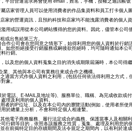
，平台營運需求將會使用 email，姓名，手機，授權之通訊
供所屬店家管理人員可以使用消費者的作品集資料和員工打卡個人圖像
何店家的營運資訊，且預約科技和店家均不能洩露消費者的個人
能濫用或誤用從本公司網站獲得的您的資料。因此，儘管本公司
出租或出售給第三方。
業務合作公司會在您同意之情形下，始得利用您的個人資料於行銷
用。如您拒絕接受行銷服務或嗣後欲拒絕時，均可隨時通知本公
資料行銷。
內，以及您的個人資料蒐集之目的消失或期限屆滿時，本公司得
係企業、其他與本公司有業務往來或合作之機構。
技之適當方式作個人資料之利用，(包括任何依法得利用之方式，
作對象。
限於電話、E-MAIL及地址等)、服務單位、職稱、為完成收款
、處理及利用的個人資料。
使用者的IP位址、以及在本公司內的瀏覽活動(例如，使用者所使
僅用於總量上分析，不會和特定個人相連繫。
及其他電子商務服務、履行法定或合約義務、保護當事人及相關
公司行銷等目的，依照各該服務之性質，蒐集、處理及利用您的
，並在前揭特定目的存續期間及法令規定之期間內，以有利於達成