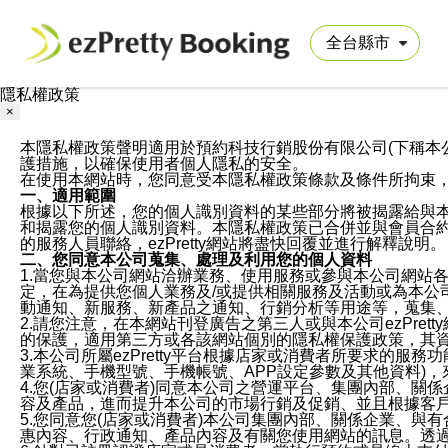
隱私權政策
×
本隱私權政策聲明適用於預約科技行銷股份有限公司(下稱本公司)於ezP
護措施，以確保使用者個人隱私的安全。
在使用本網站時，您同意受本隱私權政策條款及條件所拘束
一、適用範圍
根據以下所述，您的個人識別資料的某些部分將被揭露給與
和揭露您的個人識別資料。本隱私權政策已合併並與會員合約的
的服務人員聯絡，ezPretty網站將盡快回覆並進行解釋說明。
二、您同意本公司蒐集、處理及利用您的個人資料
1.當您與本公司網站洽辦業務、使用服務或參與本公司網站
定，在為提供您個人業務及/或提供相關服務及活動或為本
動通知、新服務、新產品之通知、行銷分析等用途等，蒐集
2.請您注意，在本網站刊登廣告之第三人或與本公司ezPr
的保護，適用第三方或各該網站個別的隱私權保護政策，其
3.本公司所屬ezPretty平台根據店家或消費者所要求的
業系統、手機型號、手機帳號、APP設定參數及其他資料)
4.您(店家或消費者)同意本公司之營運平台、集團內部、
容及產品，進而提升本公司的市場行銷及促銷、並且根據客
5.您同意您(店家或消費者)本公司集團內部、關係企業、
惠內容、行政通知、產品內容及有關您使用網站的訊息。透過