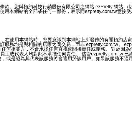
號碼比對相符。
息。
預約科技行銷股份有限公司之網站 ezPretty 網站 （以下皆稱 
網站的全部或任何一部份，表示同ezpretty.com.tw意
的資訊均無誤，在使用本網站時，您要意識到本網站上所發佈的有關預
官方帳號或認證官方帳號的通知型訊息。
相關的店家之間交易，而非 ezpretty.com.tw。 ezpr
屬於買賣行為的任何相關方，不會承擔任何直接或間接責任或義務。 
人員、員工或代表人均對此不承擔任何責任。 儘管ezpretty.co
薦的服務，或是認為其代表該服務將會適用於該用戶。如果該服務不適用於您，
有一部無效時，不影響其他條款之效力。 本條款如有未盡之處，雙方
的合法年齡。可以針對您在使用本網站時產生的任何責任，形成有約束