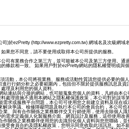
retty (http://www.ezpretty.com.tw) 網
，如果您不同意，請不要使用或取得本公司所提供的服務。
本公司有業務合作之第三方，並可能被本公司及第三方使用。通
條款相一致。 如果用戶對於ezPretty網站的隱私權聲明或
各項活動，本公司將視業務、服務或活動性質請您提供必要的個
公司進行行銷分析之必要範圍內，包括但不限於提供服務訊息及資
、處理及利用您的個人資料。
etty網站連結與介接的網站，也可能蒐集您個人的資料，凡經由
資料處理措施不適用本網站之隱私權保護政策，本公司對於該等
服務功能需求或服務平台問題，本公司可使用您之前建立資料及現在
，來解決爭議、檢修障礙問題及執行本公司的會員合約，本公司
關係企業、與有合作關係之業務夥伴交叉行銷使用，使用去除個人
戶的需求定義個人化製服務介面、網頁設計及服務，這些使用改
與有合作關係之業務夥伴使用您的去識別化個人資料與您您聯絡，
接受會員合約及隱私權政策，您明示同意收取此項訊息。如不願