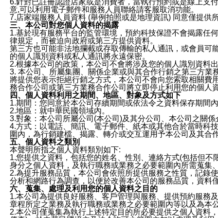
6.針對已註冊認證店家或是消費者，當執行預約或是線上支付
意,可以利用電子郵件和服務人員聯絡請客服取消功能。
7.店家端服務人員資料 (舉例拍照或是地理資訊) 同意僅提
三、本公司對您個人資料的揭露
1.基於現有服務平台的監管環境，預約科技保證不會揭露任
律規定，而被迫向政府或第三方提供資料。
第三方也可能非法地攔截或存取傳輸的私人通訊，或會員可
的個人識別資料或私人通訊將永遠保密。
2.根據本公司的政策，本公司不會將涉及您的個人識別資料
3. 本公司、所屬集團、關係企業或與其合作行銷之第三方
將提供您表示拒絕行銷之方式，本公司不會向您索取相關費
務合作公司或第三方業務合作公司將立即停止利用您的個人
四、個人資料利用之期間、地區、對象及方式如下
1.期間：您同意於本公司存續期間或依法令之資料保存期間
2.地區：就中華民國領域內。
3.對象：本公司所屬公司(本公司)及其分公司、本公司之關
4.方式：以電話、簡訊、電子郵件、紙本或其他合於當時科
圍內，為行銷建檔、揭露、轉介或交互運用予本公司及其合
五、個人資料之類別
本聲明所指之個人資料類別如下:
1.您提供之資料，包括您的姓名、性別、連絡方式(包括但不
身分之個人資料，及執行職務或業務之必要範圍內所需蒐集
2.為提升服務品質，本公司會依照所提供服務之性質，記錄
分析和網路行為調查，以便於改善本公司的服務品質，資料
六、蒐集、處理及利用您的個人資料之目的
1.本公司為提供良好服務、客戶管理與服務、提供預約服務
章程所定之業務及執行職務或業務之必要範圍內等以及為本
2.本公司僅蒐集為執行上述特定目的所必要提供之個人資料