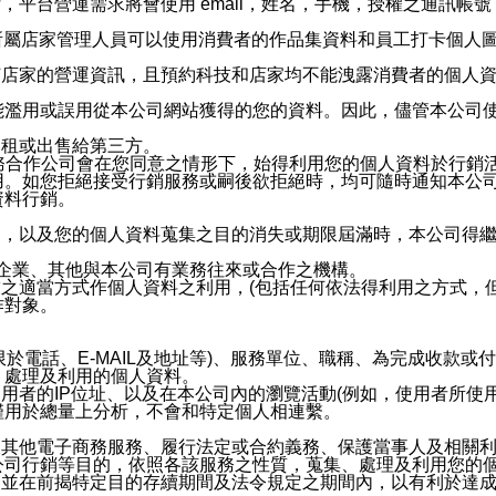
，平台營運需求將會使用 email，姓名，手機，授權之通訊
供所屬店家管理人員可以使用消費者的作品集資料和員工打卡個人圖像
何店家的營運資訊，且預約科技和店家均不能洩露消費者的個人
能濫用或誤用從本公司網站獲得的您的資料。因此，儘管本公司
出租或出售給第三方。
業務合作公司會在您同意之情形下，始得利用您的個人資料於行銷
用。如您拒絕接受行銷服務或嗣後欲拒絕時，均可隨時通知本公
資料行銷。
內，以及您的個人資料蒐集之目的消失或期限屆滿時，本公司得
係企業、其他與本公司有業務往來或合作之機構。
技之適當方式作個人資料之利用，(包括任何依法得利用之方式，
作對象。
限於電話、E-MAIL及地址等)、服務單位、職稱、為完成收款
、處理及利用的個人資料。
使用者的IP位址、以及在本公司內的瀏覽活動(例如，使用者所使
僅用於總量上分析，不會和特定個人相連繫。
及其他電子商務服務、履行法定或合約義務、保護當事人及相關
公司行銷等目的，依照各該服務之性質，蒐集、處理及利用您的
，並在前揭特定目的存續期間及法令規定之期間內，以有利於達成