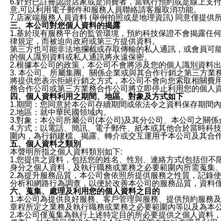
6.針對已註冊認證店家或是消費者，當執行預約或是線上支付
意,可以利用電子郵件和服務人員聯絡請客服取消功能。
7.店家端服務人員資料 (舉例拍照或是地理資訊) 同意僅提
三、本公司對您個人資料的揭露
1.基於現有服務平台的監管環境，預約科技保證不會揭露任
律規定，而被迫向政府或第三方提供資料。
第三方也可能非法地攔截或存取傳輸的私人通訊，或會員可
的個人識別資料或私人通訊將永遠保密。
2.根據本公司的政策，本公司不會將涉及您的個人識別資料
3. 本公司、所屬集團、關係企業或與其合作行銷之第三方
將提供您表示拒絕行銷之方式，本公司不會向您索取相關費
務合作公司或第三方業務合作公司將立即停止利用您的個人
四、個人資料利用之期間、地區、對象及方式如下
1.期間：您同意於本公司存續期間或依法令之資料保存期間
2.地區：就中華民國領域內。
3.對象：本公司所屬公司(本公司)及其分公司、本公司之關
4.方式：以電話、簡訊、電子郵件、紙本或其他合於當時科
圍內，為行銷建檔、揭露、轉介或交互運用予本公司及其合
五、個人資料之類別
本聲明所指之個人資料類別如下:
1.您提供之資料，包括您的姓名、性別、連絡方式(包括但不
身分之個人資料，及執行職務或業務之必要範圍內所需蒐集
2.為提升服務品質，本公司會依照所提供服務之性質，記錄
分析和網路行為調查，以便於改善本公司的服務品質，資料
六、蒐集、處理及利用您的個人資料之目的
1.本公司為提供良好服務、客戶管理與服務、提供預約服務
章程所定之業務及執行職務或業務之必要範圍內等以及為本
2.本公司僅蒐集為執行上述特定目的所必要提供之個人資料