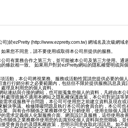
retty (http://www.ezpretty.com.tw) 網
，如果您不同意，請不要使用或取得本公司所提供的服務。
本公司有業務合作之第三方，並可能被本公司及第三方使用。通
條款相一致。 如果用戶對於ezPretty網站的隱私權聲明或
各項活動，本公司將視業務、服務或活動性質請您提供必要的個
公司進行行銷分析之必要範圍內，包括但不限於提供服務訊息及資
、處理及利用您的個人資料。
etty網站連結與介接的網站，也可能蒐集您個人的資料，凡經由
資料處理措施不適用本網站之隱私權保護政策，本公司對於該等
服務功能需求或服務平台問題，本公司可使用您之前建立資料及現在
，來解決爭議、檢修障礙問題及執行本公司的會員合約，本公司
關係企業、與有合作關係之業務夥伴交叉行銷使用，使用去除個人
戶的需求定義個人化製服務介面、網頁設計及服務，這些使用改
與有合作關係之業務夥伴使用您的去識別化個人資料與您您聯絡，
接受會員合約及隱私權政策，您明示同意收取此項訊息。如不願