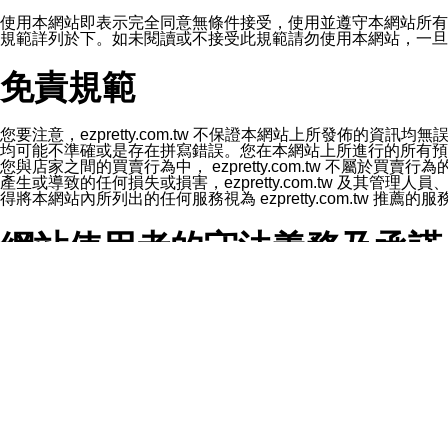
1.LINE 帳號設定的電話號碼與本公司/本服務所傳來的電話
2.該 LINE 帳號已在 LINE APP 設定中，同意接收通知型訊
使用本網站即表示完全同意無條件接受，使用並遵守本網站所有條款。您與
3.LINE 帳號未封鎖傳送訊息之 LINE 官方帳號。
規範詳列於下。如未閱讀或不接受此規範請勿使用本網站，一旦使用本
欲變更通知型訊息的設定，操作如下：
1.點選「主頁」＞「設定」
免責規範
2.點選「隱私設定」
3.點選「提供使用資料」
4.點選「LINE通知型訊息」
5.開關「接收LINE通知型訊息」
您要注意，ezpretty.com.tw 不保證本網站上所發佈
❗️關閉「接收通知型訊息」後，將不會接收到來自任何企業
均可能不準確或是存在拼寫錯誤。您在本網站上所進行的所有預訂服務均是與
您與店家之間的買賣行為中， ezpretty.com.tw 不
產生或導致的任何損失或損害，ezpretty.com.tw 及其管理
得將本網站內所列出的任何服務視為 ezpretty.com.tw 推
網站使用者的守法義務及承諾
本條款構成您與 ezPretty 間之有效契約。 本條款中如
年齡和責任
你向 ezpretty.com.tw您確認您已經達到使用本網站
網站時所產生的交易責任。