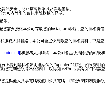
強化資訊安全，防止駭客攻擊以及異地備援。
免於公司內外部的會員未經授權的存取。
訊息等。
用此功能您需要授權本公司存取您的Instagram帳號，您的授權將僅
透過電子郵件和服務人員聯絡，本公司會盡快清除您的授權資料，或是您
。
l protected]
)和服務人員聯絡，本公司會盡快清除您的帳號和
上看到隱私權聲明連結旁的 "updated" 註記。如果聲明的
期檢視隱私權聲明，以得知 ezPretty 網站如何保護您
若您是與他人共享電腦或使用公共電腦，切記要關閉瀏覽器視
依照該資料或電子郵件所指示之方法、說明或功能連結，隨時
者，將可收到通知型訊息。