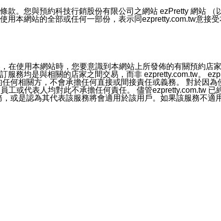
號碼比對相符。
息。
預約科技行銷股份有限公司之網站 ezPretty 網站 （以下皆稱 
網站的全部或任何一部份，表示同ezpretty.com.tw意
的資訊均無誤，在使用本網站時，您要意識到本網站上所發佈的有關預
官方帳號或認證官方帳號的通知型訊息。
相關的店家之間交易，而非 ezpretty.com.tw。 ezpr
屬於買賣行為的任何相關方，不會承擔任何直接或間接責任或義務。 
人員、員工或代表人均對此不承擔任何責任。 儘管ezpretty.co
薦的服務，或是認為其代表該服務將會適用於該用戶。如果該服務不適用於您，
有一部無效時，不影響其他條款之效力。 本條款如有未盡之處，雙方
的合法年齡。可以針對您在使用本網站時產生的任何責任，形成有約束