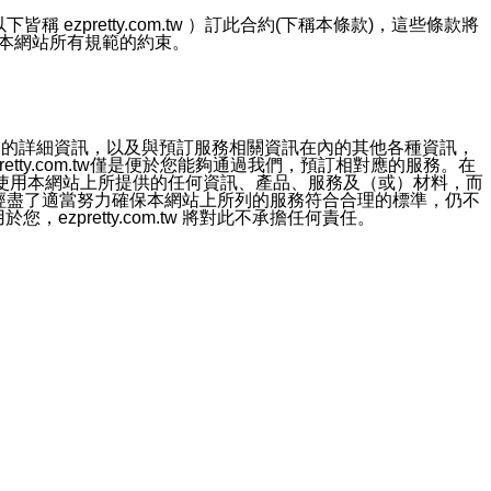
ezpretty.com.tw ）訂此合約(下稱本條款)，這些條款將
接受本網站所有規範的約束。
約店家的詳細資訊，以及與預訂服務相關資訊在內的其他各種資訊，
etty.com.tw僅是便於您能夠通過我們，預訂相對應的服務。在
對於因為使用本網站上所提供的任何資訊、產品、服務及（或）材料，而
m.tw 已經盡了適當努力確保本網站上所列的服務符合合理的標準，仍不
ezpretty.com.tw 將對此不承擔任何責任。
均應依誠實信用、平等互惠原則，共商解決之道。
力的法律責任。您理解使用本網站時及他人使用您的登錄資訊使用本