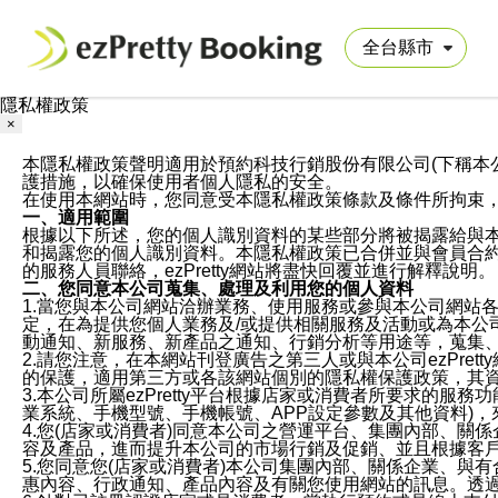
隱私權政策
×
本隱私權政策聲明適用於預約科技行銷股份有限公司(下稱本公司)於ezP
護措施，以確保使用者個人隱私的安全。
在使用本網站時，您同意受本隱私權政策條款及條件所拘束
一、適用範圍
根據以下所述，您的個人識別資料的某些部分將被揭露給與
和揭露您的個人識別資料。本隱私權政策已合併並與會員合約的
的服務人員聯絡，ezPretty網站將盡快回覆並進行解釋說明。
二、您同意本公司蒐集、處理及利用您的個人資料
1.當您與本公司網站洽辦業務、使用服務或參與本公司網站
定，在為提供您個人業務及/或提供相關服務及活動或為本
動通知、新服務、新產品之通知、行銷分析等用途等，蒐集
2.請您注意，在本網站刊登廣告之第三人或與本公司ezPr
的保護，適用第三方或各該網站個別的隱私權保護政策，其
3.本公司所屬ezPretty平台根據店家或消費者所要求的
業系統、手機型號、手機帳號、APP設定參數及其他資料)
4.您(店家或消費者)同意本公司之營運平台、集團內部、
容及產品，進而提升本公司的市場行銷及促銷、並且根據客
5.您同意您(店家或消費者)本公司集團內部、關係企業、
惠內容、行政通知、產品內容及有關您使用網站的訊息。透過