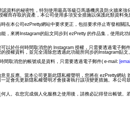
。
您個人辨認資料的秘密性，特別使用最高等級亞馬遜機房及防火牆來
失及未經授權而存取的資產，本公司使用多項安全措施以保護此類資料
在本公司ezPretty網站中要求更正，包括要求停止寄發相關
步功能，來將Instagram的貼文同步到 ezPretty 的作品集，使
步功能，您可以於任何時間取消您的 Instagram 授權，只需要
授權資料，並完全清除您透過此功能所同步的Instagram貼文
時間取消您的帳號或是資料，只需要透過電子郵件( e-mail:
[emai
應。當本公司更新此隱私權聲明，您將在 ezPretty網站 首頁
定會先更新隱私權聲明才會接著執行該項變更措施。本公司鼓勵您定
任何人。在您完成個人化服務之使用後，請務必記得登出帳號。
區。
並傳送或宣傳本網站各項服務之資料或電子郵件供您參考。您能
入本公司/本服務好友，您仍可接收到通知型訊息。
限，以廣告或其他目的的訊息皆不會被傳送。滿足以下三個條件