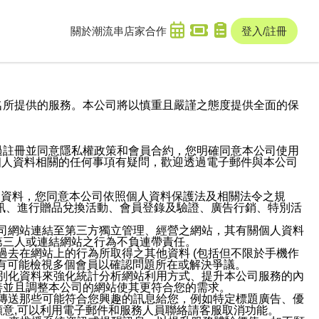
關於潮流串
店家合作
登入/註冊
域名及次級網域名所提供的服務。本公司將以慎重且嚴謹之態度提供全面的保
過註冊並同意隱私權政策和會員合約，您明確同意本公司使用
與個人資料相關的任何事項有疑問，歡迎透過電子郵件與本公司
人資料，您同意本公司依照個人資料保護法及相關法令之規
訊、進行贈品兌換活動、會員登錄及驗證、廣告行銷、特別活
本公司網站連結至第三方獨立管理、經營之網站，其有關個人資料
第三人或連結網站之行為不負連帶責任。
或過去在網站上的行為所取得之其他資料 (包括但不限於手機作
也有可能檢視多個會員以確認問題所在或解決爭議。
識別化資料來強化統計分析網站利用方式、提升本公司服務的內
善並且調整本公司的網站使其更符合您的需求。
並傳送那些可能符合您興趣的訊息給您，例如特定標題廣告、優
意,可以利用電子郵件和服務人員聯絡請客服取消功能。