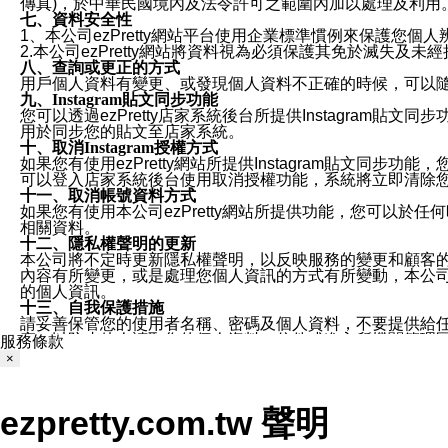
傳真)，於中華民國境內及法令許可之範圍內加以處理及利用
七、資料安全性
1、本公司ezPretty網站平台使用企業標準慣例來保護
2.本公司ezPretty網站將資料視為必須保護其免於滅
八、查詢或更正的方式
用戶個人資料有變更、或發現個人資料不正確的時候，可以隨時
九、Instagram貼文同步功能
您可以透過ezPretty店家系統後台所提供Instagram貼文同
用於同步您的貼文至店家系統。
十、取消Instagram授權方式
如果您有使用ezPretty網站所提供Instagram貼文同
可以登入店家系統後台使用取消授權功能，系統將立即清除您的
十一、取消帳號資料方式
如果您有使用本公司ezPretty網站所提供功能，您可以於任何
相關資料。
十二、隱私權聲明的更新
本公司將不定時更新隱私權聲明，以反映服務的變更和顧客的意見反
內容有所變更，或是處理您個人資訊的方式有所變動，本公司一
的個人資訊。
十三、自我保護措施
請妥善保管您的使用者名稱、密碼及個人資料，不要提供給
窗，以防止他人讀取您的個人資料、信件或進入所機關管理
服務條款
十四、傳送宣傳本站資訊或電子郵件之政策
×
您同意本公司網站，透過您所提供的郵件地址與您取得聯絡
停止接收這些資料或電子郵件。
十五、訊息通知
ezpretty.com.tw 聲明
本公司/本服務將以通知型訊息傳送重要訊息給您。即使未加
本公司/本服務傳送之通知型訊息以對您有效且重要的訊息為