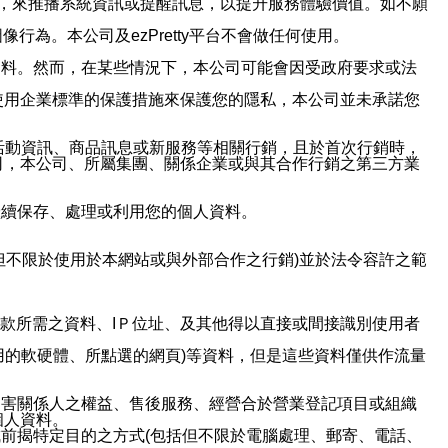
帳號，來推播系統資訊或提醒訊息，以提升服務體驗價值。如不願
行為。本公司及ezPretty平台不會做任何使用。
資料。然而，在某些情況下，本公司可能會因受政府要求或法
使用企業標準的保護措施來保護您的隱私，本公司並未承諾您
活動資訊、商品訊息或新服務等相關行銷，且於首次行銷時，
司，本公司、所屬集團、關係企業或與其合作行銷之第三方業
繼續保存、處理或利用您的個人資料。
但不限於使用於本網站或與外部合作之行銷)並於法令容許之範
或付款所需之資料、IＰ位址、及其他得以直接或間接識別使用者
用的軟硬體、所點選的網頁)等資料，但是這些資料僅供作流量
利害關係人之權益、售後服務、經營合於營業登記項目或組織
個人資料。
前揭特定目的之方式(包括但不限於電腦處理、郵寄、電話、