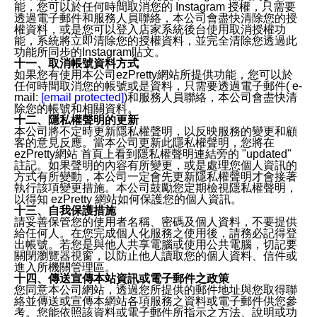
能，您可以於任何時間取消您的 Instagram 授權，只需要
透過電子郵件和服務人員聯絡，本公司會盡快清除您的授
權資料，或是您可以登入店家系統後台使用取消授權功
能，系統將立即清除您的授權資料，並完全清除您透過此
功能所同步的Instagram貼文。
十一、取消帳號資料方式
如果您有使用本公司ezPretty網站所提供功能，您可以於
任何時間取消您的帳號或是資料，只需要透過電子郵件( e-
mail:
[email protected]
)和服務人員聯絡，本公司會盡快清
除您的帳號和相關資料。
十二、隱私權聲明的更新
本公司將不定時更新隱私權聲明，以反映服務的變更和顧
客的意見反應。當本公司更新此隱私權聲明，您將在
ezPretty網站 首頁上看到隱私權聲明連結旁的 "updated"
註記。如果聲明的內容有所變更，或是處理您個人資訊的
方式有所變動，本公司一定會先更新隱私權聲明才會接著
執行該項變更措施。本公司鼓勵您定期檢視隱私權聲明，
以得知 ezPretty 網站如何保護您的個人資訊。
十三、自我保護措施
請妥善保管您的使用者名稱、密碼及個人資料，不要提供
給任何人。在您完成個人化服務之使用後，請務必記得登
出帳號。若您是與他人共享電腦或使用公共電腦，切記要
關閉瀏覽器視窗，以防止他人讀取您的個人資料、信件或
進入所機關管理區。
十四、傳送宣傳本站資訊或電子郵件之政策
您同意本公司網站，透過您所提供的郵件地址與您取得聯
絡並傳送或宣傳本網站各項服務之資料或電子郵件供您參
考。您能依照該資料或電子郵件所指示之方法、說明或功