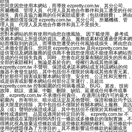
賠償
您同意因您使用本網站，而導致 ezpretty.com.tw、其分公司、
所屬機構、管理人員、代理人及其他合作夥伴和員工遭受的任何
損失、責任及協力廠商的任何索賠或要求（包括律師費），將由
您承擔賠償並保證 ezpretty.com.tw、其分公司、所屬機構、管
理人員、代理人及其他合作夥伴和員工不受損失。
免責聲明
您對本網站的所有使用均由您自擔風險。 因下載使用、參考或
依賴本網站上所提供的資訊、產品、服務或素材或通過使用本網
站而獲取到的資訊，而導致您遭受的任何風險或損失，將由您自
己承擔全部責任。您同意 ezpretty.com.tw 及向ezpretty.com.tw
提供電信及網路服務的提供商不會因您使用或不能使用本網站而
造成的任何損失負責，同時，您會在此放棄有關此損失的所有及
全部的索賠權利，無論是基於合約、侵權行為或其他依據。
ezpretty.com.tw 不聲明、保證或承諾本網站或支持該網站的伺
服器不會發生缺陷，其中包括但不僅限於病毒或其他有害元素。
對於那些可損害或影響本網站管理、安全性、公正性和完整性，
或是損害或影響本網站任何部分正常運行，且超出
ezpretty.com.tw 控制範圍的任何病毒感染、BUG、篡改、技術
故障、錯誤、遺漏、中斷、刪除、缺陷、延遲或任何事件或事
故，ezpretty.com.tw 不承擔任何責任。 在適用法律許可的最大
範圍內，所有明示、暗示或法定及其他聲明、保證和條款均予以
最大限度的排除，其中包括但不僅限於有關本網站上服務、資訊
及（或）聲明的保證或承諾，其中包括但不僅限於其精確性、完
整性或適銷性、品質或適用於特定目的等。 ezpretty.com.tw 不
能持續或在某階段時間內對任一條款或多條條款的強制實施，不
得將此視為放棄這些條款或是這些條款相關的權利。這些條款中
使用的標題僅為了方便目的，其不應影響這些條款的範圍或意