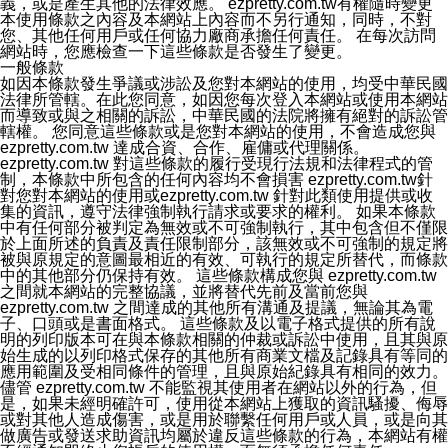
義，或是產生其他的法律效應。 ezpretty.com.tw有權隨時變更
本使用條款之內容及本網站上內容而不另行通知，同時，不對
您、其他任何用戶或任何協力廠商承擔任何責任。 在每次訪問
網站時，您應檢查一下這些條款是否發生了變更。
一般條款
如因本條款發生爭議或涉訟及您對本網站的使用，均受中華民國
法律所管轄。在此您同意，如因您每次登入本網站或使用本網站
而導致或與之相關的訴訟，中華民國的法院將擁有絕對的訴訟管
轄權。 您同意這些條款或是您對本網站的使用，不會造成您與
ezpretty.com.tw 達成合資、合作、雇傭或代理關係。
ezpretty.com.tw 對這些條款的履行受現行法規和法律程式的管
制，本條款中所包含的任何內容均不會損害 ezpretty.com.tw針
對您對本網站的使用或ezpretty.com.tw 針對此類使用提供或收
集的資訊，遵守法律強制執行請求或要求的權利。 如果本條款
中有任何部分被判定為無效或不可強制執行，其中包含但不僅限
於上面所述的負責及責任限制部分，該無效或不可強制的規定將
被與原規定的意圖最相近的有效、可執行的規定所替代，而條款
中的其他部分仍保持有效。 這些條款構成您與 ezpretty.com.tw
之間就本網站的完整協議，並將替代先前及當前您與
ezpretty.com.tw 之間達成的其他所有溝通及提議，無論其為電
子、口頭或是書面格式。 這些條款及以電子格式提供的所有說
明的列印版本可在與本條款相關的仲裁或訴訟中使用，且其與原
始生成的以列印格式保存的其他所有商業文檔及記錄具有等同的
應用範圍及受相同條件的管理，且與原始紀錄具有相同的效力。
儘管 ezpretty.com.tw 不能監視其使用者在網站以外的行為，但
是，如果未經明確許可，使用從本網站上獲取的資訊騷擾、侮辱
或對其他人造成傷害，或是用於聯繫任何用戶或人員，或是向其
做廣告或發送求助資訊均屬於違反這些條款的行為，本網站有權