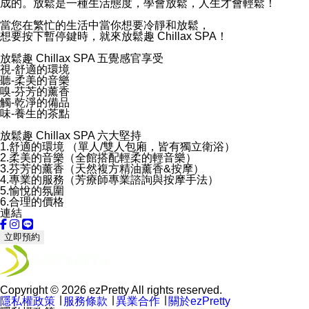
成的。放鬆是一種生活態度，學會放鬆，人生才會輕鬆！
當您在繁忙的生活中當你想要冷靜和放鬆，
想要按下暫停鍵時，就來放鬆趣 Chillax SPA！
放鬆趣 Chillax SPA 五覺感官享受
視-舒適的環境
聽-柔美的音樂
嗅-芬芳的薰香
觸-乾淨的備品
味-養生的茶點
放鬆趣 Chillax SPA 六大堅持
1.舒適的環境 （單人/雙人包廂，皆有獨立衛浴）
2.柔美的音樂（全館搭配輕柔的輕音樂）
3.芬芳的薰香（天然複方精油薰香&按摩）
4.專業的服務（芳療師專業諮詢與按摩手法）
5.愉悅的氛圍
6.合理的價格
連結
立即預約
Copyright © 2026 ezPretty All rights reserved.
隱私權政策
∣
服務條款
∣
異業合作
∣
關於ezPretty