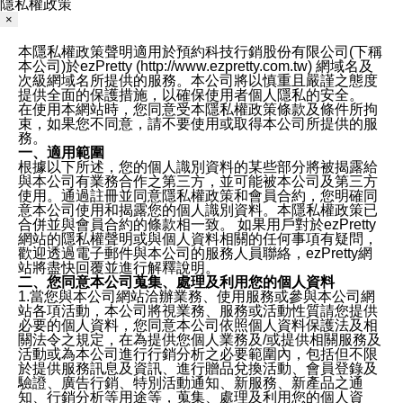
隱私權政策
×
本隱私權政策聲明適用於預約科技行銷股份有限公司(下稱
本公司)於ezPretty (http://www.ezpretty.com.tw) 網域名及
次級網域名所提供的服務。本公司將以慎重且嚴謹之態度
提供全面的保護措施，以確保使用者個人隱私的安全。
在使用本網站時，您同意受本隱私權政策條款及條件所拘
束，如果您不同意，請不要使用或取得本公司所提供的服
務。
一、適用範圍
根據以下所述，您的個人識別資料的某些部分將被揭露給
與本公司有業務合作之第三方，並可能被本公司及第三方
使用。通過註冊並同意隱私權政策和會員合約，您明確同
意本公司使用和揭露您的個人識別資料。本隱私權政策已
合併並與會員合約的條款相一致。 如果用戶對於ezPretty
網站的隱私權聲明或與個人資料相關的任何事項有疑問，
歡迎透過電子郵件與本公司的服務人員聯絡，ezPretty網
站將盡快回覆並進行解釋說明。
二、您同意本公司蒐集、處理及利用您的個人資料
1.當您與本公司網站洽辦業務、使用服務或參與本公司網
站各項活動，本公司將視業務、服務或活動性質請您提供
必要的個人資料，您同意本公司依照個人資料保護法及相
關法令之規定，在為提供您個人業務及/或提供相關服務及
活動或為本公司進行行銷分析之必要範圍內，包括但不限
於提供服務訊息及資訊、進行贈品兌換活動、會員登錄及
驗證、廣告行銷、特別活動通知、新服務、新產品之通
知、行銷分析等用途等，蒐集、處理及利用您的個人資