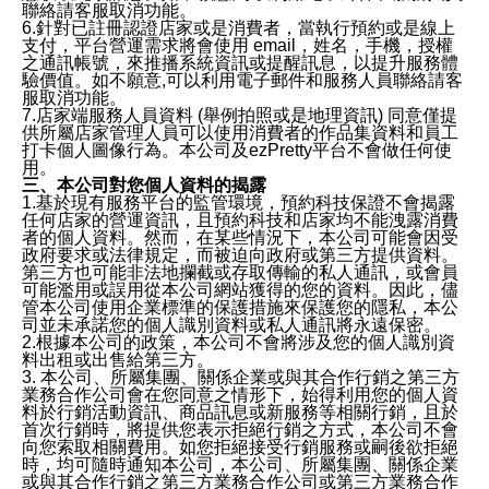
聯絡請客服取消功能。
6.針對已註冊認證店家或是消費者，當執行預約或是線上
支付，平台營運需求將會使用 email，姓名，手機，授權
之通訊帳號，來推播系統資訊或提醒訊息，以提升服務體
驗價值。如不願意,可以利用電子郵件和服務人員聯絡請客
服取消功能。
7.店家端服務人員資料 (舉例拍照或是地理資訊) 同意僅提
供所屬店家管理人員可以使用消費者的作品集資料和員工
打卡個人圖像行為。本公司及ezPretty平台不會做任何使
用。
三、本公司對您個人資料的揭露
1.基於現有服務平台的監管環境，預約科技保證不會揭露
任何店家的營運資訊，且預約科技和店家均不能洩露消費
者的個人資料。然而，在某些情況下，本公司可能會因受
政府要求或法律規定，而被迫向政府或第三方提供資料。
第三方也可能非法地攔截或存取傳輸的私人通訊，或會員
可能濫用或誤用從本公司網站獲得的您的資料。因此，儘
管本公司使用企業標準的保護措施來保護您的隱私，本公
司並未承諾您的個人識別資料或私人通訊將永遠保密。
2.根據本公司的政策，本公司不會將涉及您的個人識別資
料出租或出售給第三方。
3. 本公司、所屬集團、關係企業或與其合作行銷之第三方
業務合作公司會在您同意之情形下，始得利用您的個人資
料於行銷活動資訊、商品訊息或新服務等相關行銷，且於
首次行銷時，將提供您表示拒絕行銷之方式，本公司不會
向您索取相關費用。如您拒絕接受行銷服務或嗣後欲拒絕
時，均可隨時通知本公司，本公司、所屬集團、關係企業
或與其合作行銷之第三方業務合作公司或第三方業務合作