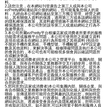
料。
2.請您注意，在本網站刊登廣告之第三人或與本公司
ezPretty網站連結與介接的網站，也可能蒐集您個人的資
料，凡經由本公司網站連結至第三方獨立管理、經營之網
站，其有關個人資料的保護，適用第三方或各該網站個別
的隱私權保護政策，其資料處理措施不適用本網站之隱私
權保護政策，本公司對於該等第三人或連結網站之行為不
負連帶責任。
3.本公司所屬ezPretty平台根據店家或消費者所要求的服務
功能需求或服務平台問題，本公司可使用您之前建立資料
及現在或過去在網站上的行為所取得之其他資料 (包括但
不限於手機作業系統、手機型號、手機帳號、APP設定參
數及其他資料)，來解決爭議、檢修障礙問題及執行本公司
的會員合約，本公司也有可能檢視多個會員以確認問題所
在或解決爭議。
4.您(店家或消費者)同意本公司之營運平台、集團內部、關
係企業、與有合作關係之業務夥伴交叉行銷使用，使用去
除個人識別化資料來強化統計分析網站利用方式、提升本
公司服務的內容及產品，進而提升本公司的市場行銷及促
銷、並且根據客戶的需求定義個人化製服務介面、網頁設
計及服務，這些使用改善並且調整本公司的網站使其更符
合您的需求。
5.您同意您(店家或消費者)本公司集團內部、關係企業、與
有合作關係之業務夥伴使用您的去識別化個人資料與您您
聯絡，並傳送那些可能符合您興趣的訊息給您，例如特定
標題廣告、優惠內容、行政通知、產品內容及有關您使用
網站的訊息。透過接受會員合約及隱私權政策，您明示同
意收取此項訊息。如不願意,可以利用電子郵件和服務人員