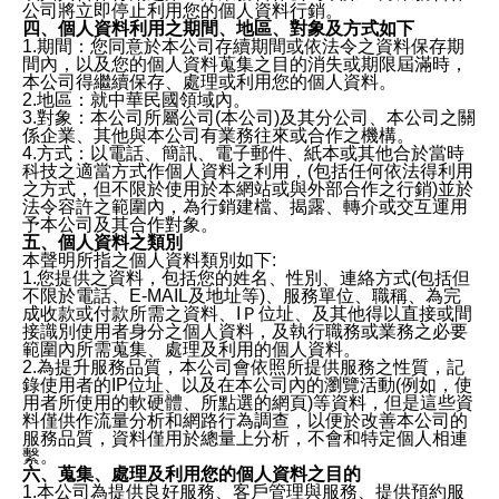
公司將立即停止利用您的個人資料行銷。
四、個人資料利用之期間、地區、對象及方式如下
1.期間：您同意於本公司存續期間或依法令之資料保存期
間內，以及您的個人資料蒐集之目的消失或期限屆滿時，
本公司得繼續保存、處理或利用您的個人資料。
2.地區：就中華民國領域內。
3.對象：本公司所屬公司(本公司)及其分公司、本公司之關
係企業、其他與本公司有業務往來或合作之機構。
4.方式：以電話、簡訊、電子郵件、紙本或其他合於當時
科技之適當方式作個人資料之利用，(包括任何依法得利用
之方式，但不限於使用於本網站或與外部合作之行銷)並於
法令容許之範圍內，為行銷建檔、揭露、轉介或交互運用
予本公司及其合作對象。
五、個人資料之類別
本聲明所指之個人資料類別如下:
1.您提供之資料，包括您的姓名、性別、連絡方式(包括但
不限於電話、E-MAIL及地址等)、服務單位、職稱、為完
成收款或付款所需之資料、IＰ位址、及其他得以直接或間
接識別使用者身分之個人資料，及執行職務或業務之必要
範圍內所需蒐集、處理及利用的個人資料。
2.為提升服務品質，本公司會依照所提供服務之性質，記
錄使用者的IP位址、以及在本公司內的瀏覽活動(例如，使
用者所使用的軟硬體、所點選的網頁)等資料，但是這些資
料僅供作流量分析和網路行為調查，以便於改善本公司的
服務品質，資料僅用於總量上分析，不會和特定個人相連
繫。
六、蒐集、處理及利用您的個人資料之目的
1.本公司為提供良好服務、客戶管理與服務、提供預約服