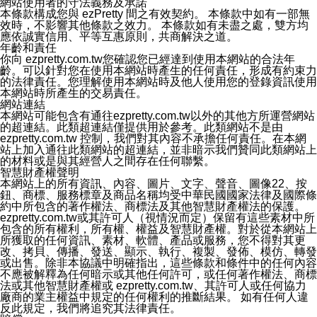
網站使用者的守法義務及承諾
本條款構成您與 ezPretty 間之有效契約。 本條款中如有一部無
效時，不影響其他條款之效力。 本條款如有未盡之處，雙方均
應依誠實信用、平等互惠原則，共商解決之道。
年齡和責任
你向 ezpretty.com.tw您確認您已經達到使用本網站的合法年
齡。可以針對您在使用本網站時產生的任何責任，形成有約束力
的法律責任。您理解使用本網站時及他人使用您的登錄資訊使用
本網站時所產生的交易責任。
網站連結
本網站可能包含有通往ezpretty.com.tw以外的其他方所運營網站
的超連結。此類超連結僅提供用於參考。此類網站不是由
ezpretty.com.tw 控制，我們對其內容不承擔任何責任。在本網
站上加入通往此類網站的超連結，並非暗示我們贊同此類網站上
的材料或是與其經營人之間存在任何聯繫。
智慧財產權聲明
本網站上的所有資訊、內容、圖片、文字、聲音、圖像22、按
鈕、商標、服務標章及商品名稱均受中華民國國家法律及國際條
約中所包含的著作權法、商標法及其他智慧財產權法的保護。
ezpretty.com.tw或其許可人（視情況而定）保留有這些素材中所
包含的所有權利，所有權、權益及智慧財產權。對於從本網站上
所獲取的任何資訊、素材、軟體、產品或服務，您不得對其更
改、拷貝、傳播、發送、顯示、執行、複製、發佈、模仿、轉發
或出售。除非本協議中明確指出，這些條款和條件中的任何內容
不應被解釋為任何暗示或其他任何許可，或任何著作權法、商標
法或其他智慧財產權或 ezpretty.com.tw、其許可人或任何協力
廠商的業主權益中規定的任何權利的推斷結果。 如有任何人違
反此規定，我們將追究其法律責任。