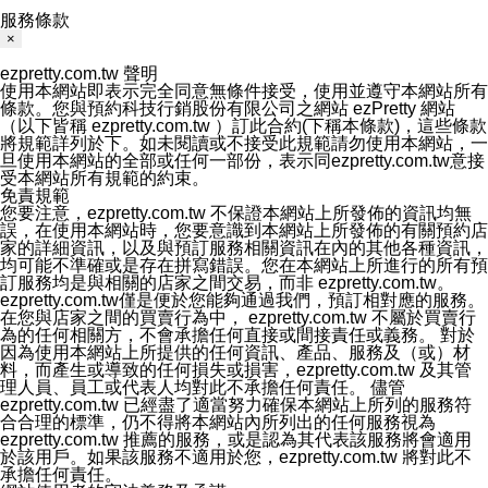
服務條款
×
ezpretty.com.tw 聲明
使用本網站即表示完全同意無條件接受，使用並遵守本網站所有
條款。您與預約科技行銷股份有限公司之網站 ezPretty 網站
（以下皆稱 ezpretty.com.tw ）訂此合約(下稱本條款)，這些條款
將規範詳列於下。如未閱讀或不接受此規範請勿使用本網站，一
旦使用本網站的全部或任何一部份，表示同ezpretty.com.tw意接
受本網站所有規範的約束。
免責規範
您要注意，ezpretty.com.tw 不保證本網站上所發佈的資訊均無
誤，在使用本網站時，您要意識到本網站上所發佈的有關預約店
家的詳細資訊，以及與預訂服務相關資訊在內的其他各種資訊，
均可能不準確或是存在拼寫錯誤。您在本網站上所進行的所有預
訂服務均是與相關的店家之間交易，而非 ezpretty.com.tw。
ezpretty.com.tw僅是便於您能夠通過我們，預訂相對應的服務。
在您與店家之間的買賣行為中， ezpretty.com.tw 不屬於買賣行
為的任何相關方，不會承擔任何直接或間接責任或義務。 對於
因為使用本網站上所提供的任何資訊、產品、服務及（或）材
料，而產生或導致的任何損失或損害，ezpretty.com.tw 及其管
理人員、員工或代表人均對此不承擔任何責任。 儘管
ezpretty.com.tw 已經盡了適當努力確保本網站上所列的服務符
合合理的標準，仍不得將本網站內所列出的任何服務視為
ezpretty.com.tw 推薦的服務，或是認為其代表該服務將會適用
於該用戶。如果該服務不適用於您，ezpretty.com.tw 將對此不
承擔任何責任。