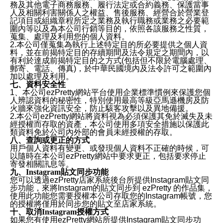
務及其他電子商務服務、履行法定或合約義務、保護當事
人及相關利害關係人之權益、售後服務、經營合於營業登
記項目或組織章程所定之業務及執行職務或業務之必要範
圍內等以及為本公司行銷等目的，依照各該服務之性質，
蒐集、處理及利用您的個人資料。
2.本公司僅蒐集為執行上述特定目的所必要提供之個人資
料，並在前揭特定目的存續期間及法令規定之期間內，以
有利於達成前揭特定目的之方式(包括但不限於電腦處理、
郵寄、電話、傳真)，於中華民國境內及法令許可之範圍內
加以處理及利用。
七、資料安全性
1、本公司ezPretty網站平台使用企業標準慣例來保護您個
人辨認資料的秘密性，特別使用最高等級亞馬遜機房及防
火牆來強化資訊安全，防止駭客攻擊以及異地備援。
2.本公司ezPretty網站將資料視為必須保護其免於滅失及未
經授權而存取的資產，本公司使用多項安全措施以保護此
類資料免於公司內外部的會員未經授權的存取。
八、查詢或更正的方式
用戶個人資料有變更、或發現個人資料不正確的時候，可
以隨時在本公司ezPretty網站中要求更正，包括要求停止
寄發相關訊息等。
九、Instagram貼文同步功能
您可以透過ezPretty店家系統後台所提供Instagram貼文同
步功能，來將Instagram的貼文同步到 ezPretty 的作品集，
使用此功能您需要授權本公司存取您的Instagram帳號，您
的授權將僅用於同步您的貼文至店家系統。
十、取消Instagram授權方式
如果您有使用ezPretty網站所提供Instagram貼文同步功