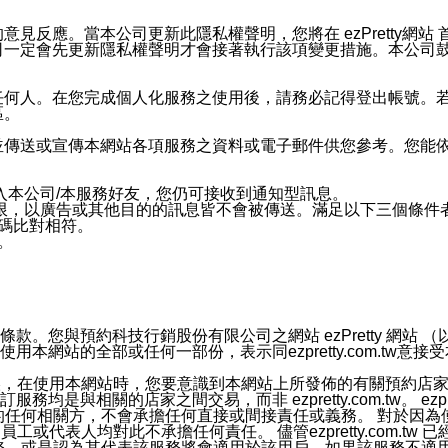
應。當本公司更新此隱私權聲明，您將在 ezPretty網站 首頁
定會先更新隱私權聲明才會接著執行該項變更措施。本公司鼓勵您定
任何人。在您完成個人化服務之使用後，請務必記得登出帳號。
區。
並傳送或宣傳本網站各項服務之資料或電子郵件供您參考。您能
入本公司/本服務好友，您仍可接收到通知型訊息。
限，以廣告或其他目的的訊息皆不會被傳送。滿足以下三個條件
號碼比對相符。
息。
預約科技行銷股份有限公司之網站 ezPretty 網站 （以下皆稱 
網站的全部或任何一部份，表示同ezpretty.com.tw意
官方帳號或認證官方帳號的通知型訊息。
的資訊均無誤，在使用本網站時，您要意識到本網站上所發佈的有關預
相關的店家之間交易，而非 ezpretty.com.tw。 ezpr
屬於買賣行為的任何相關方，不會承擔任何直接或間接責任或義務。 
人員、員工或代表人均對此不承擔任何責任。 儘管ezpretty.co
薦的服務，或是認為其代表該服務將會適用於該用戶。如果該服務不適用於您，