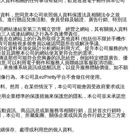
與個人資料相關的任何事項有疑問，歡迎透過電子郵件與本公司
人資料，您同意本公司依照個人資料保護法及相關法令之規
訊、進行贈品兌換活動、會員登錄及驗證、廣告行銷、特別活
本公司網站連結至第三方獨立管理、經營之網站，其有關個人資料
第三人或連結網站之行為不負連帶責任。
或過去在網站上的行為所取得之其他資料 (包括但不限於手機作
也有可能檢視多個會員以確認問題所在或解決爭議。
識別化資料來強化統計分析網站利用方式、提升本公司服務的內
善並且調整本公司的網站使其更符合您的需求。
並傳送那些可能符合您興趣的訊息給您，例如特定標題廣告、優
意,可以利用電子郵件和服務人員聯絡請客服取消功能。
帳號，來推播系統資訊或提醒訊息，以提升服務體驗價值。如不願
行為。本公司及ezPretty平台不會做任何使用。
資料。然而，在某些情況下，本公司可能會因受政府要求或法
使用企業標準的保護措施來保護您的隱私，本公司並未承諾您
活動資訊、商品訊息或新服務等相關行銷，且於首次行銷時，
司，本公司、所屬集團、關係企業或與其合作行銷之第三方業
繼續保存、處理或利用您的個人資料。