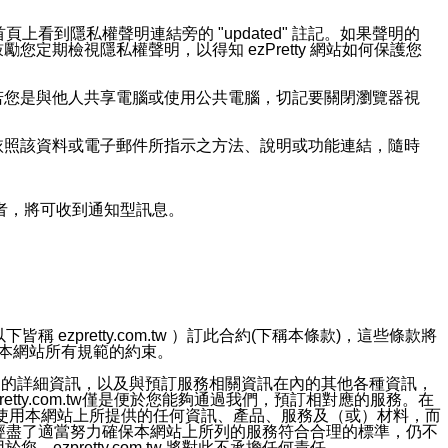
上看到隱私權聲明連結旁的 "updated" 註記。如果聲明的
期檢視隱私權聲明，以得知 ezPretty 網站如何保護您
若您是與他人共享電腦或使用公共電腦，切記要關閉瀏覽器視
依照該資料或電子郵件所指示之方法、說明或功能連結，隨時
者，將可收到通知型訊息。
ezpretty.com.tw ）訂此合約(下稱本條款)，這些條款將
接受本網站所有規範的約束。
約店家的詳細資訊，以及與預訂服務相關資訊在內的其他各種資訊，
etty.com.tw僅是便於您能夠通過我們，預訂相對應的服務。在
對於因為使用本網站上所提供的任何資訊、產品、服務及（或）材料，而
m.tw 已經盡了適當努力確保本網站上所列的服務符合合理的標準，仍不
ezpretty.com.tw 將對此不承擔任何責任。