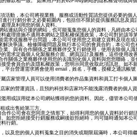
條款相一致。 如果用戶對於ezPretty網站的隱私權聲明或
各項活動，本公司將視業務、服務或活動性質請您提供必要的個
公司進行行銷分析之必要範圍內，包括但不限於提供服務訊息及資
、處理及利用您的個人資料。
etty網站連結與介接的網站，也可能蒐集您個人的資料，凡經由
資料處理措施不適用本網站之隱私權保護政策，本公司對於該等
服務功能需求或服務平台問題，本公司可使用您之前建立資料及現在
，來解決爭議、檢修障礙問題及執行本公司的會員合約，本公司
關係企業、與有合作關係之業務夥伴交叉行銷使用，使用去除個人
戶的需求定義個人化製服務介面、網頁設計及服務，這些使用改
與有合作關係之業務夥伴使用您的去識別化個人資料與您您聯絡，
接受會員合約及隱私權政策，您明示同意收取此項訊息。如不願
，平台營運需求將會使用 email，姓名，手機，授權之通訊
供所屬店家管理人員可以使用消費者的作品集資料和員工打卡個人圖像
何店家的營運資訊，且預約科技和店家均不能洩露消費者的個人
能濫用或誤用從本公司網站獲得的您的資料。因此，儘管本公司
出租或出售給第三方。
業務合作公司會在您同意之情形下，始得利用您的個人資料於行銷
用。如您拒絕接受行銷服務或嗣後欲拒絕時，均可隨時通知本公
資料行銷。
內，以及您的個人資料蒐集之目的消失或期限屆滿時，本公司得