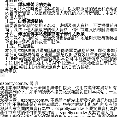
相關資料。
十二、隱私權聲明的更新
本公司將不定時更新隱私權聲明，以反映服務的變更和顧客的意見反
內容有所變更，或是處理您個人資訊的方式有所變動，本公司一
的個人資訊。
十三、自我保護措施
請妥善保管您的使用者名稱、密碼及個人資料，不要提供給
窗，以防止他人讀取您的個人資料、信件或進入所機關管理
十四、傳送宣傳本站資訊或電子郵件之政策
您同意本公司網站，透過您所提供的郵件地址與您取得聯絡
停止接收這些資料或電子郵件。
十五、訊息通知
本公司/本服務將以通知型訊息傳送重要訊息給您。即使未加
本公司/本服務傳送之通知型訊息以對您有效且重要的訊息為
1.LINE 帳號設定的電話號碼與本公司/本服務所傳來的電話
2.該 LINE 帳號已在 LINE APP 設定中，同意接收通知型訊
3.LINE 帳號未封鎖傳送訊息之 LINE 官方帳號。
服務條款
欲變更通知型訊息的設定，操作如下：
×
1.點選「主頁」＞「設定」
2.點選「隱私設定」
ezpretty.com.tw 聲明
3.點選「提供使用資料」
使用本網站即表示完全同意無條件接受，使用並遵守本網站所有條款。您與
4.點選「LINE通知型訊息」
規範詳列於下。如未閱讀或不接受此規範請勿使用本網站，一旦使用本
5.開關「接收LINE通知型訊息」
免責規範
❗️關閉「接收通知型訊息」後，將不會接收到來自任何企業
您要注意，ezpretty.com.tw 不保證本網站上所發佈
均可能不準確或是存在拼寫錯誤。您在本網站上所進行的所有預訂服務均是與
您與店家之間的買賣行為中， ezpretty.com.tw 不
產生或導致的任何損失或損害，ezpretty.com.tw 及其管理
得將本網站內所列出的任何服務視為 ezpretty.com.tw 推