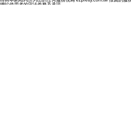
網站使用者的守法義務及承諾
本條款構成您與 ezPretty 間之有效契約。 本條款中如
年齡和責任
你向 ezpretty.com.tw您確認您已經達到使用本網站
網站時所產生的交易責任。
網站連結
本網站可能包含有通往ezpretty.com.tw以外的其他方所運營
入通往此類網站的超連結，並非暗示我們贊同此類網站上的材料
智慧財產權聲明
本網站上的所有資訊、內容、圖片、文字、聲音、圖像22、按
ezpretty.com.tw或其許可人（視情況而定）保留有
改、拷貝、傳播、發送、顯示、執行、複製、發佈、模仿、轉發
法或其他智慧財產權或 ezpretty.com.tw、其許可人
賠償
您同意因您使用本網站，而導致 ezpretty.com.tw、
您承擔賠償並保證 ezpretty.com.tw、其分公司、所屬機
免責聲明
您對本網站的所有使用均由您自擔風險。 因下載使用、參考或
己承擔全部責任。您同意 ezpretty.com.tw 及向ezpr
全部的索賠權利，無論是基於合約、侵權行為或其他依據。 ezpr
那些可損害或影響本網站管理、安全性、公正性和完整性，或是損害或
漏、中斷、刪除、缺陷、延遲或任何事件或事故，ezpretty.
其中包括但不僅限於有關本網站上服務、資訊及（或）聲明的保證或承
時間內對任一條款或多條條款的強制實施，不得將此視為放棄這
法律效應。 ezpretty.com.tw有權隨時變更本使用條
些條款是否發生了變更。
一般條款
如因本條款發生爭議或涉訟及您對本網站的使用，均受中華民國