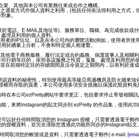
係企業、其他與本公司有業務往來或合作之機構。
技之適當方式作個人資料之利用，(包括任何依法得利用之方式，
作對象。
限於電話、E-MAIL及地址等)、服務單位、職稱、為完成收款
、處理及利用的個人資料。
使用者的IP位址、以及在本公司內的瀏覽活動(例如，使用者所使
僅用於總量上分析，不會和特定個人相連繫。
及其他電子商務服務、履行法定或合約義務、保護當事人及相關
公司行銷等目的，依照各該服務之性質，蒐集、處理及利用您的
，並在前揭特定目的存續期間及法令規定之期間內，以有利於達成
。
您個人辨認資料的秘密性，特別使用最高等級亞馬遜機房及防火牆來
失及未經授權而存取的資產，本公司使用多項安全措施以保護此類資料
在本公司ezPretty網站中要求更正，包括要求停止寄發相關
步功能，來將Instagram的貼文同步到 ezPretty 的作品集，使
步功能，您可以於任何時間取消您的 Instagram 授權，只需要
授權資料，並完全清除您透過此功能所同步的Instagram貼文
時間取消您的帳號或是資料，只需要透過電子郵件( e-mail:
[emai