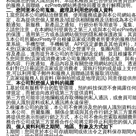
和揭露您的個人識別資料。本隱私權政策已合併並與會員合約的
的服務人員聯絡，ezPretty網站將盡快回覆並進行解釋說明。
二、您同意本公司蒐集、處理及利用您的個人資料
1.當您與本公司網站洽辦業務、使用服務或參與本公司網站
定，在為提供您個人業務及/或提供相關服務及活動或為本
動通知、新服務、新產品之通知、行銷分析等用途等，蒐集
2.請您注意，在本網站刊登廣告之第三人或與本公司ezPr
的保護，適用第三方或各該網站個別的隱私權保護政策，其
3.本公司所屬ezPretty平台根據店家或消費者所要求的
業系統、手機型號、手機帳號、APP設定參數及其他資料)
4.您(店家或消費者)同意本公司之營運平台、集團內部、
容及產品，進而提升本公司的市場行銷及促銷、並且根據客
5.您同意您(店家或消費者)本公司集團內部、關係企業、
惠內容、行政通知、產品內容及有關您使用網站的訊息。透過
6.針對已註冊認證店家或是消費者，當執行預約或是線上支付
意,可以利用電子郵件和服務人員聯絡請客服取消功能。
7.店家端服務人員資料 (舉例拍照或是地理資訊) 同意僅提
三、本公司對您個人資料的揭露
1.基於現有服務平台的監管環境，預約科技保證不會揭露任
律規定，而被迫向政府或第三方提供資料。
第三方也可能非法地攔截或存取傳輸的私人通訊，或會員可
的個人識別資料或私人通訊將永遠保密。
2.根據本公司的政策，本公司不會將涉及您的個人識別資料
3. 本公司、所屬集團、關係企業或與其合作行銷之第三方
將提供您表示拒絕行銷之方式，本公司不會向您索取相關費
務合作公司或第三方業務合作公司將立即停止利用您的個人
四、個人資料利用之期間、地區、對象及方式如下
1.期間：您同意於本公司存續期間或依法令之資料保存期間