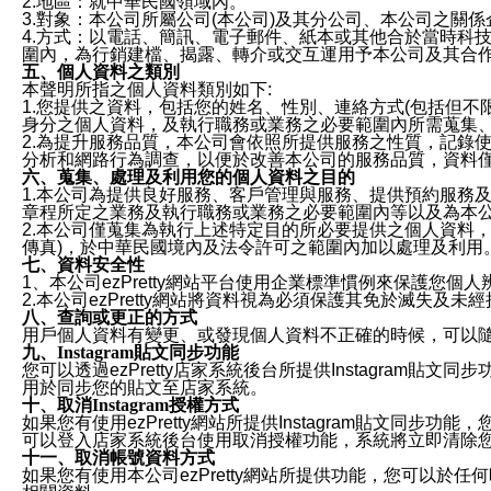
2.地區：就中華民國領域內。
3.對象：本公司所屬公司(本公司)及其分公司、本公司之關
4.方式：以電話、簡訊、電子郵件、紙本或其他合於當時科
圍內，為行銷建檔、揭露、轉介或交互運用予本公司及其合
五、個人資料之類別
本聲明所指之個人資料類別如下:
1.您提供之資料，包括您的姓名、性別、連絡方式(包括但不
身分之個人資料，及執行職務或業務之必要範圍內所需蒐集
2.為提升服務品質，本公司會依照所提供服務之性質，記錄
分析和網路行為調查，以便於改善本公司的服務品質，資料
六、蒐集、處理及利用您的個人資料之目的
1.本公司為提供良好服務、客戶管理與服務、提供預約服務
章程所定之業務及執行職務或業務之必要範圍內等以及為本
2.本公司僅蒐集為執行上述特定目的所必要提供之個人資料
傳真)，於中華民國境內及法令許可之範圍內加以處理及利用
七、資料安全性
1、本公司ezPretty網站平台使用企業標準慣例來保護
2.本公司ezPretty網站將資料視為必須保護其免於滅
八、查詢或更正的方式
用戶個人資料有變更、或發現個人資料不正確的時候，可以隨時
九、Instagram貼文同步功能
您可以透過ezPretty店家系統後台所提供Instagram貼文同
用於同步您的貼文至店家系統。
十、取消Instagram授權方式
如果您有使用ezPretty網站所提供Instagram貼文同
可以登入店家系統後台使用取消授權功能，系統將立即清除您的
十一、取消帳號資料方式
如果您有使用本公司ezPretty網站所提供功能，您可以於任何