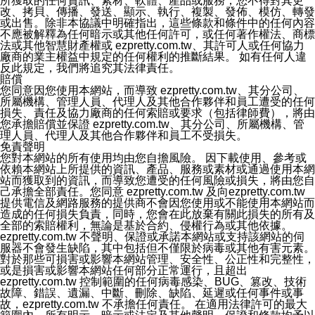
所獲取的任何資訊、素材、軟體、產品或服務，您不得對其更
執行該項變更措施。本公司鼓勵您定期檢視隱私權聲明，
改、拷貝、傳播、發送、顯示、執行、複製、發佈、模仿、轉發
以得知 ezPretty 網站如何保護您的個人資訊。
或出售。除非本協議中明確指出，這些條款和條件中的任何內容
十三、自我保護措施
不應被解釋為任何暗示或其他任何許可，或任何著作權法、商標
請妥善保管您的使用者名稱、密碼及個人資料，不要提供
法或其他智慧財產權或 ezpretty.com.tw、其許可人或任何協力
給任何人。在您完成個人化服務之使用後，請務必記得登
廠商的業主權益中規定的任何權利的推斷結果。 如有任何人違
出帳號。若您是與他人共享電腦或使用公共電腦，切記要
反此規定，我們將追究其法律責任。
關閉瀏覽器視窗，以防止他人讀取您的個人資料、信件或
賠償
進入所機關管理區。
您同意因您使用本網站，而導致 ezpretty.com.tw、其分公司、
十四、傳送宣傳本站資訊或電子郵件之政策
所屬機構、管理人員、代理人及其他合作夥伴和員工遭受的任何
您同意本公司網站，透過您所提供的郵件地址與您取得聯
損失、責任及協力廠商的任何索賠或要求（包括律師費），將由
絡並傳送或宣傳本網站各項服務之資料或電子郵件供您參
您承擔賠償並保證 ezpretty.com.tw、其分公司、所屬機構、管
考。您能依照該資料或電子郵件所指示之方法、說明或功
理人員、代理人及其他合作夥伴和員工不受損失。
能連結，隨時停止接收這些資料或電子郵件。
免責聲明
十五、訊息通知
您對本網站的所有使用均由您自擔風險。 因下載使用、參考或
本公司/本服務將以通知型訊息傳送重要訊息給您。即使未
依賴本網站上所提供的資訊、產品、服務或素材或通過使用本網
加入本公司/本服務好友，您仍可接收到通知型訊息。
站而獲取到的資訊，而導致您遭受的任何風險或損失，將由您自
本公司/本服務傳送之通知型訊息以對您有效且重要的訊息
己承擔全部責任。您同意 ezpretty.com.tw 及向ezpretty.com.tw
為限，以廣告或其他目的的訊息皆不會被傳送。滿足以下
提供電信及網路服務的提供商不會因您使用或不能使用本網站而
三個條件者，將可收到通知型訊息。
造成的任何損失負責，同時，您會在此放棄有關此損失的所有及
1.LINE 帳號設定的電話號碼與本公司/本服務所傳來的電
全部的索賠權利，無論是基於合約、侵權行為或其他依據。
話號碼比對相符。
ezpretty.com.tw 不聲明、保證或承諾本網站或支持該網站的伺
2.該 LINE 帳號已在 LINE APP 設定中，同意接收通知型
服器不會發生缺陷，其中包括但不僅限於病毒或其他有害元素。
訊息。
對於那些可損害或影響本網站管理、安全性、公正性和完整性，
3.LINE 帳號未封鎖傳送訊息之 LINE 官方帳號。
或是損害或影響本網站任何部分正常運行，且超出
欲變更通知型訊息的設定，操作如下：
ezpretty.com.tw 控制範圍的任何病毒感染、BUG、篡改、技術
1.點選「主頁」＞「設定」
故障、錯誤、遺漏、中斷、刪除、缺陷、延遲或任何事件或事
2.點選「隱私設定」
故，ezpretty.com.tw 不承擔任何責任。 在適用法律許可的最大
3.點選「提供使用資料」