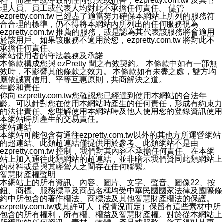
料，而產生或導致的任何損失或損害，ezpretty.com.tw 及其管
類資料免於公司內外部的會員未經授權的存取。
理人員、員工或代表人均對此不承擔任何責任。 儘管
八、查詢或更正的方式
ezpretty.com.tw 已經盡了適當努力確保本網站上所列的服務符
用戶個人資料有變更、或發現個人資料不正確的時候，可
合合理的標準，仍不得將本網站內所列出的任何服務視為
以隨時在本公司ezPretty網站中要求更正，包括要求停止
ezpretty.com.tw 推薦的服務，或是認為其代表該服務將會適用
寄發相關訊息等。
於該用戶。如果該服務不適用於您，ezpretty.com.tw 將對此不
九、Instagram貼文同步功能
承擔任何責任。
您可以透過ezPretty店家系統後台所提供Instagram貼文同
網站使用者的守法義務及承諾
步功能，來將Instagram的貼文同步到 ezPretty 的作品集，
本條款構成您與 ezPretty 間之有效契約。 本條款中如有一部無
使用此功能您需要授權本公司存取您的Instagram帳號，您
效時，不影響其他條款之效力。 本條款如有未盡之處，雙方均
的授權將僅用於同步您的貼文至店家系統。
應依誠實信用、平等互惠原則，共商解決之道。
十、取消Instagram授權方式
年齡和責任
如果您有使用ezPretty網站所提供Instagram貼文同步功
你向 ezpretty.com.tw您確認您已經達到使用本網站的合法年
能，您可以於任何時間取消您的 Instagram 授權，只需要
齡。可以針對您在使用本網站時產生的任何責任，形成有約束力
透過電子郵件和服務人員聯絡，本公司會盡快清除您的授
的法律責任。您理解使用本網站時及他人使用您的登錄資訊使用
權資料，或是您可以登入店家系統後台使用取消授權功
本網站時所產生的交易責任。
能，系統將立即清除您的授權資料，並完全清除您透過此
網站連結
功能所同步的Instagram貼文。
本網站可能包含有通往ezpretty.com.tw以外的其他方所運營網站
十一、取消帳號資料方式
的超連結。此類超連結僅提供用於參考。此類網站不是由
如果您有使用本公司ezPretty網站所提供功能，您可以於
ezpretty.com.tw 控制，我們對其內容不承擔任何責任。在本網
任何時間取消您的帳號或是資料，只需要透過電子郵件( e-
站上加入通往此類網站的超連結，並非暗示我們贊同此類網站上
mail:
[email protected]
)和服務人員聯絡，本公司會盡快清
的材料或是與其經營人之間存在任何聯繫。
除您的帳號和相關資料。
智慧財產權聲明
十二、隱私權聲明的更新
本網站上的所有資訊、內容、圖片、文字、聲音、圖像22、按
本公司將不定時更新隱私權聲明，以反映服務的變更和顧
鈕、商標、服務標章及商品名稱均受中華民國國家法律及國際條
客的意見反應。當本公司更新此隱私權聲明，您將在
約中所包含的著作權法、商標法及其他智慧財產權法的保護。
ezPretty網站 首頁上看到隱私權聲明連結旁的 "updated"
ezpretty.com.tw或其許可人（視情況而定）保留有這些素材中所
註記。如果聲明的內容有所變更，或是處理您個人資訊的
包含的所有權利，所有權、權益及智慧財產權。對於從本網站上
方式有所變動，本公司一定會先更新隱私權聲明才會接著