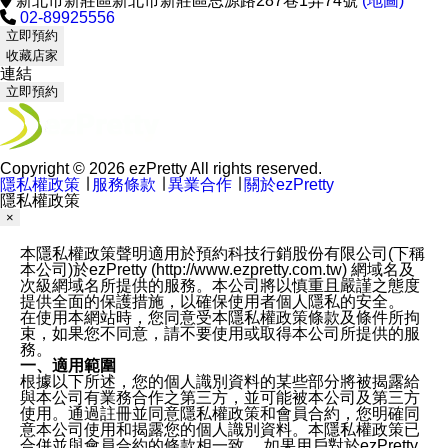
新北市新莊區新北市新莊區思源路287巷1弄74號
(地圖)
02-89925556
立即預約
收藏店家
連結
立即預約
Copyright © 2026 ezPretty All rights reserved.
隱私權政策
∣
服務條款
∣
異業合作
∣
關於ezPretty
隱私權政策
×
本隱私權政策聲明適用於預約科技行銷股份有限公司(下稱
本公司)於ezPretty (http://www.ezpretty.com.tw) 網域名及
次級網域名所提供的服務。本公司將以慎重且嚴謹之態度
提供全面的保護措施，以確保使用者個人隱私的安全。
在使用本網站時，您同意受本隱私權政策條款及條件所拘
束，如果您不同意，請不要使用或取得本公司所提供的服
務。
一、適用範圍
根據以下所述，您的個人識別資料的某些部分將被揭露給
與本公司有業務合作之第三方，並可能被本公司及第三方
使用。通過註冊並同意隱私權政策和會員合約，您明確同
意本公司使用和揭露您的個人識別資料。本隱私權政策已
合併並與會員合約的條款相一致。 如果用戶對於ezPretty