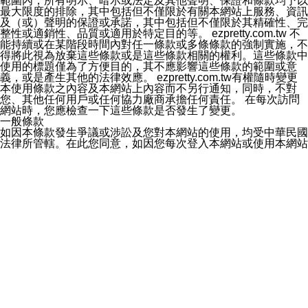
範圍內，所有明示、暗示或法定及其他聲明、保證和條款均予以
4.點選「LINE通知型訊息」
最大限度的排除，其中包括但不僅限於有關本網站上服務、資訊
5.開關「接收LINE通知型訊息」
及（或）聲明的保證或承諾，其中包括但不僅限於其精確性、完
❗️關閉「接收通知型訊息」後，將不會接收到來自任何企業
整性或適銷性、品質或適用於特定目的等。 ezpretty.com.tw 不
官方帳號或認證官方帳號的通知型訊息。
能持續或在某階段時間內對任一條款或多條條款的強制實施，不
得將此視為放棄這些條款或是這些條款相關的權利。這些條款中
使用的標題僅為了方便目的，其不應影響這些條款的範圍或意
義，或是產生其他的法律效應。 ezpretty.com.tw有權隨時變更
本使用條款之內容及本網站上內容而不另行通知，同時，不對
您、其他任何用戶或任何協力廠商承擔任何責任。 在每次訪問
網站時，您應檢查一下這些條款是否發生了變更。
一般條款
如因本條款發生爭議或涉訟及您對本網站的使用，均受中華民國
法律所管轄。在此您同意，如因您每次登入本網站或使用本網站
而導致或與之相關的訴訟，中華民國的法院將擁有絕對的訴訟管
轄權。 您同意這些條款或是您對本網站的使用，不會造成您與
ezpretty.com.tw 達成合資、合作、雇傭或代理關係。
ezpretty.com.tw 對這些條款的履行受現行法規和法律程式的管
制，本條款中所包含的任何內容均不會損害 ezpretty.com.tw針
對您對本網站的使用或ezpretty.com.tw 針對此類使用提供或收
集的資訊，遵守法律強制執行請求或要求的權利。 如果本條款
中有任何部分被判定為無效或不可強制執行，其中包含但不僅限
於上面所述的負責及責任限制部分，該無效或不可強制的規定將
被與原規定的意圖最相近的有效、可執行的規定所替代，而條款
中的其他部分仍保持有效。 這些條款構成您與 ezpretty.com.tw
之間就本網站的完整協議，並將替代先前及當前您與
ezpretty.com.tw 之間達成的其他所有溝通及提議，無論其為電
子、口頭或是書面格式。 這些條款及以電子格式提供的所有說