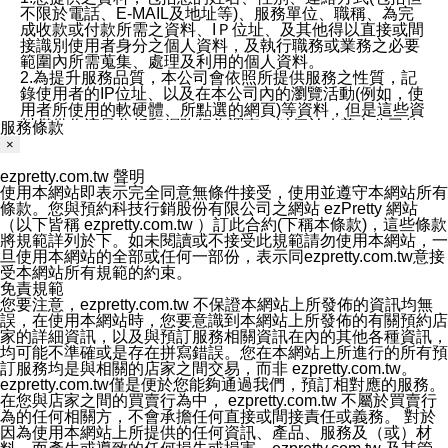
不限於電話、E-MAIL及地址等)、服務單位、職稱、為完
成收款或付款所需之資料、IＰ位址、及其他得以直接或間
接識別使用者身分之個人資料，及執行職務或業務之必要
範圍內所需蒐集、處理及利用的個人資料。
2.為提升服務品質，本公司會依照所提供服務之性質，記
錄使用者的IP位址、以及在本公司內的瀏覽活動(例如，使
用者所使用的軟硬體、所點選的網頁)等資料，但是這些資
料僅供作流量分析和網路行為調查，以便於改善本公司的
服務條款
服務品質，資料僅用於總量上分析，不會和特定個人相連
×
繫。
六、蒐集、處理及利用您的個人資料之目的
ezpretty.com.tw 聲明
1.本公司為提供良好服務、客戶管理與服務、提供預約服
使用本網站即表示完全同意無條件接受，使用並遵守本網站所有
務及其他電子商務服務、履行法定或合約義務、保護當事
條款。您與預約科技行銷股份有限公司之網站 ezPretty 網站
人及相關利害關係人之權益、售後服務、經營合於營業登
（以下皆稱 ezpretty.com.tw ）訂此合約(下稱本條款)，這些條款
記項目或組織章程所定之業務及執行職務或業務之必要範
將規範詳列於下。如未閱讀或不接受此規範請勿使用本網站，一
圍內等以及為本公司行銷等目的，依照各該服務之性質，
旦使用本網站的全部或任何一部份，表示同ezpretty.com.tw意接
蒐集、處理及利用您的個人資料。
受本網站所有規範的約束。
2.本公司僅蒐集為執行上述特定目的所必要提供之個人資
免責規範
料，並在前揭特定目的存續期間及法令規定之期間內，以
您要注意，ezpretty.com.tw 不保證本網站上所發佈的資訊均無
有利於達成前揭特定目的之方式(包括但不限於電腦處理、
誤，在使用本網站時，您要意識到本網站上所發佈的有關預約店
郵寄、電話、傳真)，於中華民國境內及法令許可之範圍內
家的詳細資訊，以及與預訂服務相關資訊在內的其他各種資訊，
加以處理及利用。
均可能不準確或是存在拼寫錯誤。您在本網站上所進行的所有預
七、資料安全性
訂服務均是與相關的店家之間交易，而非 ezpretty.com.tw。
1、本公司ezPretty網站平台使用企業標準慣例來保護您個
ezpretty.com.tw僅是便於您能夠通過我們，預訂相對應的服務。
人辨認資料的秘密性，特別使用最高等級亞馬遜機房及防
在您與店家之間的買賣行為中， ezpretty.com.tw 不屬於買賣行
火牆來強化資訊安全，防止駭客攻擊以及異地備援。
為的任何相關方，不會承擔任何直接或間接責任或義務。 對於
2.本公司ezPretty網站將資料視為必須保護其免於滅失及未
因為使用本網站上所提供的任何資訊、產品、服務及（或）材
經授權而存取的資產，本公司使用多項安全措施以保護此