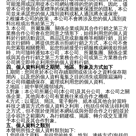
可能濫用或誤用從本公司網站獲得的您的資料。因此，儘
管本公司使用企業標準的保護措施來保護您的隱私，本公
司並未承諾您的個人識別資料或私人通訊將永遠保密。
2.根據本公司的政策，本公司不會將涉及您的個人識別資
料出租或出售給第三方。
3. 本公司、所屬集團、關係企業或與其合作行銷之第三方
業務合作公司會在您同意之情形下，始得利用您的個人資
料於行銷活動資訊、商品訊息或新服務等相關行銷，且於
首次行銷時，將提供您表示拒絕行銷之方式，本公司不會
向您索取相關費用。如您拒絕接受行銷服務或嗣後欲拒絕
時，均可隨時通知本公司，本公司、所屬集團、關係企業
或與其合作行銷之第三方業務合作公司或第三方業務合作
公司將立即停止利用您的個人資料行銷。
四、個人資料利用之期間、地區、對象及方式如下
1.期間：您同意於本公司存續期間或依法令之資料保存期
間內，以及您的個人資料蒐集之目的消失或期限屆滿時，
本公司得繼續保存、處理或利用您的個人資料。
2.地區：就中華民國領域內。
3.對象：本公司所屬公司(本公司)及其分公司、本公司之關
係企業、其他與本公司有業務往來或合作之機構。
4.方式：以電話、簡訊、電子郵件、紙本或其他合於當時
科技之適當方式作個人資料之利用，(包括任何依法得利用
之方式，但不限於使用於本網站或與外部合作之行銷)並於
法令容許之範圍內，為行銷建檔、揭露、轉介或交互運用
予本公司及其合作對象。
五、個人資料之類別
本聲明所指之個人資料類別如下:
1.您提供之資料，包括您的姓名、性別、連絡方式(包括但