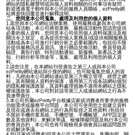
網站的隱私權聲明或與個人資料相關的任何事項有疑問，
歡迎透過電子郵件與本公司的服務人員聯絡，ezPretty網
站將盡快回覆並進行解釋說明。
二、您同意本公司蒐集、處理及利用您的個人資料
1.當您與本公司網站洽辦業務、使用服務或參與本公司網
站各項活動，本公司將視業務、服務或活動性質請您提供
必要的個人資料，您同意本公司依照個人資料保護法及相
關法令之規定，在為提供您個人業務及/或提供相關服務及
活動或為本公司進行行銷分析之必要範圍內，包括但不限
於提供服務訊息及資訊、進行贈品兌換活動、會員登錄及
驗證、廣告行銷、特別活動通知、新服務、新產品之通
知、行銷分析等用途等，蒐集、處理及利用您的個人資
料。
2.請您注意，在本網站刊登廣告之第三人或與本公司
ezPretty網站連結與介接的網站，也可能蒐集您個人的資
料，凡經由本公司網站連結至第三方獨立管理、經營之網
站，其有關個人資料的保護，適用第三方或各該網站個別
的隱私權保護政策，其資料處理措施不適用本網站之隱私
權保護政策，本公司對於該等第三人或連結網站之行為不
負連帶責任。
3.本公司所屬ezPretty平台根據店家或消費者所要求的服務
功能需求或服務平台問題，本公司可使用您之前建立資料
及現在或過去在網站上的行為所取得之其他資料 (包括但
不限於手機作業系統、手機型號、手機帳號、APP設定參
數及其他資料)，來解決爭議、檢修障礙問題及執行本公司
的會員合約，本公司也有可能檢視多個會員以確認問題所
在或解決爭議。
4.您(店家或消費者)同意本公司之營運平台、集團內部、關