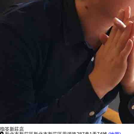
指筌新莊店