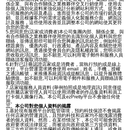
係企業、與有合作關係之業務夥伴交叉行銷使用，使用去
除個人識別化資料來強化統計分析網站利用方式、提升本
公司服務的內容及產品，進而提升本公司的市場行銷及促
銷、並且根據客戶的需求定義個人化製服務介面、網頁設
計及服務，這些使用改善並且調整本公司的網站使其更符
合您的需求。
5.您同意您(店家或消費者)本公司集團內部、關係企業、與
有合作關係之業務夥伴使用您的去識別化個人資料與您您
聯絡，並傳送那些可能符合您興趣的訊息給您，例如特定
標題廣告、優惠內容、行政通知、產品內容及有關您使用
網站的訊息。透過接受會員合約及隱私權政策，您明示同
意收取此項訊息。如不願意,可以利用電子郵件和服務人員
聯絡請客服取消功能。
6.針對已註冊認證店家或是消費者，當執行預約或是線上
支付，平台營運需求將會使用 email，姓名，手機，授權
之通訊帳號，來推播系統資訊或提醒訊息，以提升服務體
驗價值。如不願意,可以利用電子郵件和服務人員聯絡請客
服取消功能。
7.店家端服務人員資料 (舉例拍照或是地理資訊) 同意僅提
供所屬店家管理人員可以使用消費者的作品集資料和員工
打卡個人圖像行為。本公司及ezPretty平台不會做任何使
用。
三、本公司對您個人資料的揭露
1.基於現有服務平台的監管環境，預約科技保證不會揭露
任何店家的營運資訊，且預約科技和店家均不能洩露消費
者的個人資料。然而，在某些情況下，本公司可能會因受
政府要求或法律規定，而被迫向政府或第三方提供資料。
第三方也可能非法地攔截或存取傳輸的私人通訊，或會員