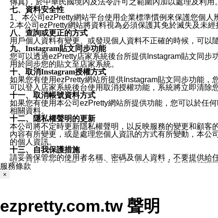
傳真)，於中華民國境內及法令許可之範圍內加以處理及利用
七、資料安全性
1、本公司ezPretty網站平台使用企業標準慣例來保護
2.本公司ezPretty網站將資料視為必須保護其免於滅
八、查詢或更正的方式
用戶個人資料有變更、或發現個人資料不正確的時候，可以隨時
九、Instagram貼文同步功能
您可以透過ezPretty店家系統後台所提供Instagram貼文同
用於同步您的貼文至店家系統。
十、取消Instagram授權方式
如果您有使用ezPretty網站所提供Instagram貼文同
可以登入店家系統後台使用取消授權功能，系統將立即清除您的
十一、取消帳號資料方式
如果您有使用本公司ezPretty網站所提供功能，您可以於任何
相關資料。
十二、隱私權聲明的更新
本公司將不定時更新隱私權聲明，以反映服務的變更和顧客的意見反
內容有所變更，或是處理您個人資訊的方式有所變動，本公司一
的個人資訊。
十三、自我保護措施
請妥善保管您的使用者名稱、密碼及個人資料，不要提供給
窗，以防止他人讀取您的個人資料、信件或進入所機關管理
服務條款
十四、傳送宣傳本站資訊或電子郵件之政策
×
您同意本公司網站，透過您所提供的郵件地址與您取得聯絡
停止接收這些資料或電子郵件。
十五、訊息通知
ezpretty.com.tw 聲明
本公司/本服務將以通知型訊息傳送重要訊息給您。即使未加
本公司/本服務傳送之通知型訊息以對您有效且重要的訊息為