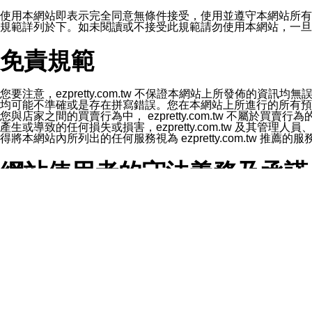
1.LINE 帳號設定的電話號碼與本公司/本服務所傳來的電話
2.該 LINE 帳號已在 LINE APP 設定中，同意接收通知型訊
使用本網站即表示完全同意無條件接受，使用並遵守本網站所有條款。您與
3.LINE 帳號未封鎖傳送訊息之 LINE 官方帳號。
規範詳列於下。如未閱讀或不接受此規範請勿使用本網站，一旦使用本
欲變更通知型訊息的設定，操作如下：
1.點選「主頁」＞「設定」
免責規範
2.點選「隱私設定」
3.點選「提供使用資料」
4.點選「LINE通知型訊息」
5.開關「接收LINE通知型訊息」
您要注意，ezpretty.com.tw 不保證本網站上所發佈
❗️關閉「接收通知型訊息」後，將不會接收到來自任何企業
均可能不準確或是存在拼寫錯誤。您在本網站上所進行的所有預訂服務均是與
您與店家之間的買賣行為中， ezpretty.com.tw 不
產生或導致的任何損失或損害，ezpretty.com.tw 及其管理
得將本網站內所列出的任何服務視為 ezpretty.com.tw 推
網站使用者的守法義務及承諾
本條款構成您與 ezPretty 間之有效契約。 本條款中如
年齡和責任
你向 ezpretty.com.tw您確認您已經達到使用本網站
網站時所產生的交易責任。