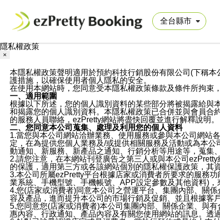
隱私權政策
×
本隱私權政策聲明適用於預約科技行銷股份有限公司(下稱本公司)於ezP
護措施，以確保使用者個人隱私的安全。
在使用本網站時，您同意受本隱私權政策條款及條件所拘束
一、適用範圍
根據以下所述，您的個人識別資料的某些部分將被揭露給與
和揭露您的個人識別資料。本隱私權政策已合併並與會員合約的
的服務人員聯絡，ezPretty網站將盡快回覆並進行解釋說明。
二、您同意本公司蒐集、處理及利用您的個人資料
1.當您與本公司網站洽辦業務、使用服務或參與本公司網站
定，在為提供您個人業務及/或提供相關服務及活動或為本
動通知、新服務、新產品之通知、行銷分析等用途等，蒐集
2.請您注意，在本網站刊登廣告之第三人或與本公司ezPr
的保護，適用第三方或各該網站個別的隱私權保護政策，其
3.本公司所屬ezPretty平台根據店家或消費者所要求的
業系統、手機型號、手機帳號、APP設定參數及其他資料)
4.您(店家或消費者)同意本公司之營運平台、集團內部、
容及產品，進而提升本公司的市場行銷及促銷、並且根據客
5.您同意您(店家或消費者)本公司集團內部、關係企業、
惠內容、行政通知、產品內容及有關您使用網站的訊息。透過