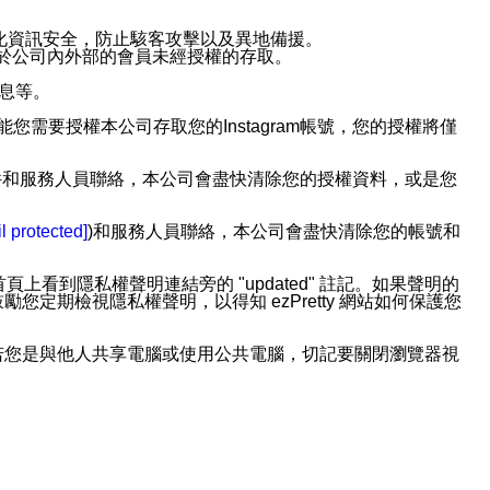
強化資訊安全，防止駭客攻擊以及異地備援。
免於公司內外部的會員未經授權的存取。
訊息等。
用此功能您需要授權本公司存取您的Instagram帳號，您的授權將僅
透過電子郵件和服務人員聯絡，本公司會盡快清除您的授權資料，或是您
。
l protected]
)和服務人員聯絡，本公司會盡快清除您的帳號和
上看到隱私權聲明連結旁的 "updated" 註記。如果聲明的
期檢視隱私權聲明，以得知 ezPretty 網站如何保護您
若您是與他人共享電腦或使用公共電腦，切記要關閉瀏覽器視
依照該資料或電子郵件所指示之方法、說明或功能連結，隨時
者，將可收到通知型訊息。