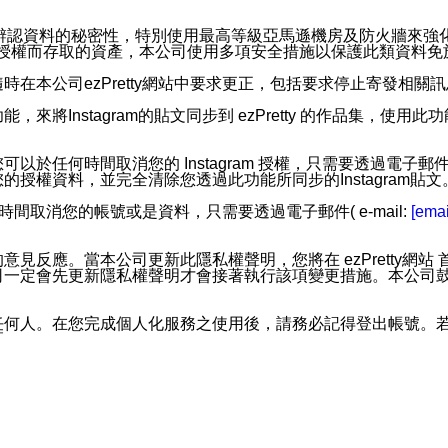
。
您個人辨認資料的秘密性，特別使用最高等級亞馬遜機房及防火牆來
失及未經授權而存取的資產，本公司使用多項安全措施以保護此類資料
在本公司ezPretty網站中要求更正，包括要求停止寄發相關
步功能，來將Instagram的貼文同步到 ezPretty 的作品集，使
步功能，您可以於任何時間取消您的 Instagram 授權，只需要
授權資料，並完全清除您透過此功能所同步的Instagram貼文
時間取消您的帳號或是資料，只需要透過電子郵件( e-mail:
[emai
應。當本公司更新此隱私權聲明，您將在 ezPretty網站 首頁
定會先更新隱私權聲明才會接著執行該項變更措施。本公司鼓勵您定
任何人。在您完成個人化服務之使用後，請務必記得登出帳號。
區。
並傳送或宣傳本網站各項服務之資料或電子郵件供您參考。您能
入本公司/本服務好友，您仍可接收到通知型訊息。
限，以廣告或其他目的的訊息皆不會被傳送。滿足以下三個條件