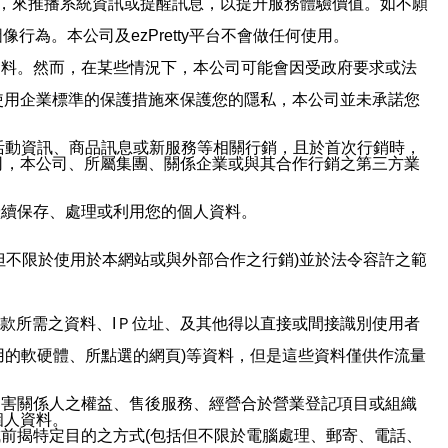
帳號，來推播系統資訊或提醒訊息，以提升服務體驗價值。如不願
行為。本公司及ezPretty平台不會做任何使用。
資料。然而，在某些情況下，本公司可能會因受政府要求或法
使用企業標準的保護措施來保護您的隱私，本公司並未承諾您
活動資訊、商品訊息或新服務等相關行銷，且於首次行銷時，
司，本公司、所屬集團、關係企業或與其合作行銷之第三方業
繼續保存、處理或利用您的個人資料。
但不限於使用於本網站或與外部合作之行銷)並於法令容許之範
或付款所需之資料、IＰ位址、及其他得以直接或間接識別使用者
用的軟硬體、所點選的網頁)等資料，但是這些資料僅供作流量
利害關係人之權益、售後服務、經營合於營業登記項目或組織
個人資料。
前揭特定目的之方式(包括但不限於電腦處理、郵寄、電話、