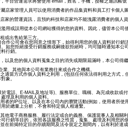
，平台營運需求將會使用 email，姓名，手機，授權之通訊
供所屬店家管理人員可以使用消費者的作品集資料和員工打卡個人圖像
何店家的營運資訊，且預約科技和店家均不能洩露消費者的個人
能濫用或誤用從本公司網站獲得的您的資料。因此，儘管本公司
出租或出售給第三方。
業務合作公司會在您同意之情形下，始得利用您的個人資料於行銷
用。如您拒絕接受行銷服務或嗣後欲拒絕時，均可隨時通知本公
資料行銷。
內，以及您的個人資料蒐集之目的消失或期限屆滿時，本公司得
係企業、其他與本公司有業務往來或合作之機構。
技之適當方式作個人資料之利用，(包括任何依法得利用之方式，
作對象。
限於電話、E-MAIL及地址等)、服務單位、職稱、為完成收款
、處理及利用的個人資料。
使用者的IP位址、以及在本公司內的瀏覽活動(例如，使用者所使
僅用於總量上分析，不會和特定個人相連繫。
及其他電子商務服務、履行法定或合約義務、保護當事人及相關
公司行銷等目的，依照各該服務之性質，蒐集、處理及利用您的
，並在前揭特定目的存續期間及法令規定之期間內，以有利於達成