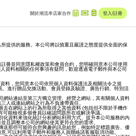
關於潮流串
店家合作
登入/註冊
域名及次級網域名所提供的服務。本公司將以慎重且嚴謹之態度提供全面的保
過註冊並同意隱私權政策和會員合約，您明確同意本公司使用
與個人資料相關的任何事項有疑問，歡迎透過電子郵件與本公司
人資料，您同意本公司依照個人資料保護法及相關法令之規
訊、進行贈品兌換活動、會員登錄及驗證、廣告行銷、特別活
本公司網站連結至第三方獨立管理、經營之網站，其有關個人資料
第三人或連結網站之行為不負連帶責任。
或過去在網站上的行為所取得之其他資料 (包括但不限於手機作
也有可能檢視多個會員以確認問題所在或解決爭議。
識別化資料來強化統計分析網站利用方式、提升本公司服務的內
善並且調整本公司的網站使其更符合您的需求。
並傳送那些可能符合您興趣的訊息給您，例如特定標題廣告、優
意,可以利用電子郵件和服務人員聯絡請客服取消功能。