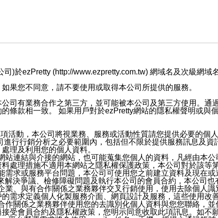
retty (http://www.ezpretty.com.tw) 網
，如果您不同意，請不要使用或取得本公司所提供的服務。
本公司有業務合作之第三方，並可能被本公司及第三方使用。通
條款相一致。 如果用戶對於ezPretty網站的隱私權聲明或
各項活動，本公司將視業務、服務或活動性質請您提供必要的個
公司進行行銷分析之必要範圍內，包括但不限於提供服務訊息及資
、處理及利用您的個人資料。
etty網站連結與介接的網站，也可能蒐集您個人的資料，凡經由
資料處理措施不適用本網站之隱私權保護政策，本公司對於該等
服務功能需求或服務平台問題，本公司可使用您之前建立資料及現在
，來解決爭議、檢修障礙問題及執行本公司的會員合約，本公司
關係企業、與有合作關係之業務夥伴交叉行銷使用，使用去除個人
戶的需求定義個人化製服務介面、網頁設計及服務，這些使用改
與有合作關係之業務夥伴使用您的去識別化個人資料與您您聯絡，
接受會員合約及隱私權政策，您明示同意收取此項訊息。如不願