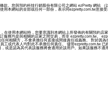
號碼比對相符。
息。
預約科技行銷股份有限公司之網站 ezPretty 網站 （以下皆稱 
網站的全部或任何一部份，表示同ezpretty.com.tw意
的資訊均無誤，在使用本網站時，您要意識到本網站上所發佈的有關預
官方帳號或認證官方帳號的通知型訊息。
相關的店家之間交易，而非 ezpretty.com.tw。 ezpr
屬於買賣行為的任何相關方，不會承擔任何直接或間接責任或義務。 
人員、員工或代表人均對此不承擔任何責任。 儘管ezpretty.co
薦的服務，或是認為其代表該服務將會適用於該用戶。如果該服務不適用於您，
有一部無效時，不影響其他條款之效力。 本條款如有未盡之處，雙方
的合法年齡。可以針對您在使用本網站時產生的任何責任，形成有約束