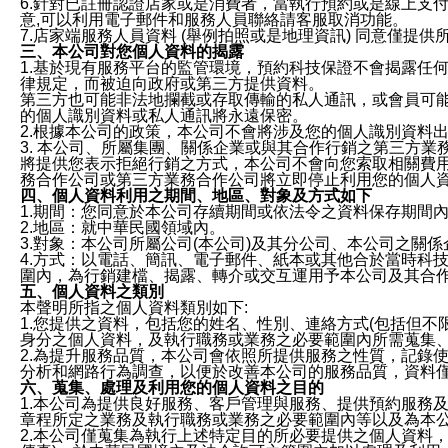
6.針對已註冊認證店家或是消費者，當執行預約或是線上支付
意,可以利用電子郵件和服務人員聯絡請客服取消功能。
7.店家端服務人員資料 (舉例拍照或是地理資訊) 同意僅提
三、本公司對您個人資料的揭露
1.基於現有服務平台的監管環境，預約科技保證不會揭露任
律規定，而被迫向政府或第三方提供資料。
第三方也可能非法地攔截或存取傳輸的私人通訊，或會員可
的個人識別資料或私人通訊將永遠保密。
2.根據本公司的政策，本公司不會將涉及您的個人識別資料
3. 本公司、所屬集團、關係企業或與其合作行銷之第三方
將提供您表示拒絕行銷之方式，本公司不會向您索取相關費
務合作公司或第三方業務合作公司將立即停止利用您的個人
四、個人資料利用之期間、地區、對象及方式如下
1.期間：您同意於本公司存續期間或依法令之資料保存期間
2.地區：就中華民國領域內。
3.對象：本公司所屬公司(本公司)及其分公司、本公司之關
4.方式：以電話、簡訊、電子郵件、紙本或其他合於當時科
圍內，為行銷建檔、揭露、轉介或交互運用予本公司及其合
五、個人資料之類別
本聲明所指之個人資料類別如下:
1.您提供之資料，包括您的姓名、性別、連絡方式(包括但不
身分之個人資料，及執行職務或業務之必要範圍內所需蒐集
2.為提升服務品質，本公司會依照所提供服務之性質，記錄
分析和網路行為調查，以便於改善本公司的服務品質，資料
六、蒐集、處理及利用您的個人資料之目的
1.本公司為提供良好服務、客戶管理與服務、提供預約服務
章程所定之業務及執行職務或業務之必要範圍內等以及為本
2.本公司僅蒐集為執行上述特定目的所必要提供之個人資料