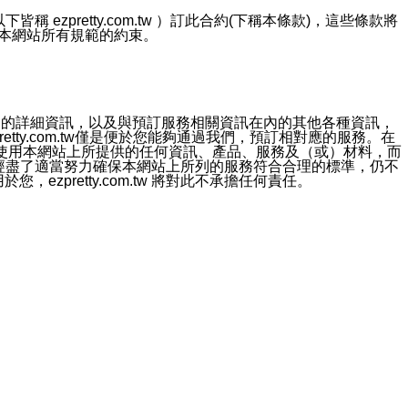
ezpretty.com.tw ）訂此合約(下稱本條款)，這些條款將
接受本網站所有規範的約束。
約店家的詳細資訊，以及與預訂服務相關資訊在內的其他各種資訊，
etty.com.tw僅是便於您能夠通過我們，預訂相對應的服務。在
對於因為使用本網站上所提供的任何資訊、產品、服務及（或）材料，而
m.tw 已經盡了適當努力確保本網站上所列的服務符合合理的標準，仍不
ezpretty.com.tw 將對此不承擔任何責任。
均應依誠實信用、平等互惠原則，共商解決之道。
力的法律責任。您理解使用本網站時及他人使用您的登錄資訊使用本