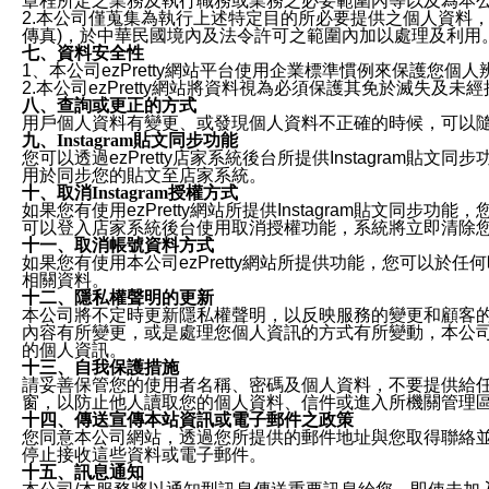
章程所定之業務及執行職務或業務之必要範圍內等以及為本
2.本公司僅蒐集為執行上述特定目的所必要提供之個人資料
傳真)，於中華民國境內及法令許可之範圍內加以處理及利用
七、資料安全性
1、本公司ezPretty網站平台使用企業標準慣例來保護
2.本公司ezPretty網站將資料視為必須保護其免於滅
八、查詢或更正的方式
用戶個人資料有變更、或發現個人資料不正確的時候，可以隨時
九、Instagram貼文同步功能
您可以透過ezPretty店家系統後台所提供Instagram貼文同
用於同步您的貼文至店家系統。
十、取消Instagram授權方式
如果您有使用ezPretty網站所提供Instagram貼文同
可以登入店家系統後台使用取消授權功能，系統將立即清除您的
十一、取消帳號資料方式
如果您有使用本公司ezPretty網站所提供功能，您可以於任何
相關資料。
十二、隱私權聲明的更新
本公司將不定時更新隱私權聲明，以反映服務的變更和顧客的意見反
內容有所變更，或是處理您個人資訊的方式有所變動，本公司一
的個人資訊。
十三、自我保護措施
請妥善保管您的使用者名稱、密碼及個人資料，不要提供給
窗，以防止他人讀取您的個人資料、信件或進入所機關管理
十四、傳送宣傳本站資訊或電子郵件之政策
您同意本公司網站，透過您所提供的郵件地址與您取得聯絡
停止接收這些資料或電子郵件。
十五、訊息通知