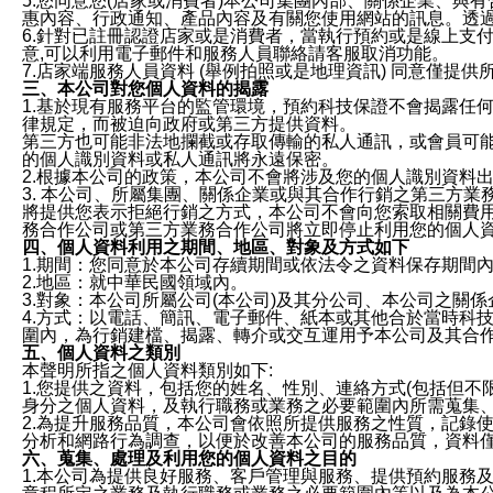
5.您同意您(店家或消費者)本公司集團內部、關係企業、
惠內容、行政通知、產品內容及有關您使用網站的訊息。透過
6.針對已註冊認證店家或是消費者，當執行預約或是線上支付
意,可以利用電子郵件和服務人員聯絡請客服取消功能。
7.店家端服務人員資料 (舉例拍照或是地理資訊) 同意僅提
三、本公司對您個人資料的揭露
1.基於現有服務平台的監管環境，預約科技保證不會揭露任
律規定，而被迫向政府或第三方提供資料。
第三方也可能非法地攔截或存取傳輸的私人通訊，或會員可
的個人識別資料或私人通訊將永遠保密。
2.根據本公司的政策，本公司不會將涉及您的個人識別資料
3. 本公司、所屬集團、關係企業或與其合作行銷之第三方
將提供您表示拒絕行銷之方式，本公司不會向您索取相關費
務合作公司或第三方業務合作公司將立即停止利用您的個人
四、個人資料利用之期間、地區、對象及方式如下
1.期間：您同意於本公司存續期間或依法令之資料保存期間
2.地區：就中華民國領域內。
3.對象：本公司所屬公司(本公司)及其分公司、本公司之關
4.方式：以電話、簡訊、電子郵件、紙本或其他合於當時科
圍內，為行銷建檔、揭露、轉介或交互運用予本公司及其合
五、個人資料之類別
本聲明所指之個人資料類別如下:
1.您提供之資料，包括您的姓名、性別、連絡方式(包括但不
身分之個人資料，及執行職務或業務之必要範圍內所需蒐集
2.為提升服務品質，本公司會依照所提供服務之性質，記錄
分析和網路行為調查，以便於改善本公司的服務品質，資料
六、蒐集、處理及利用您的個人資料之目的
1.本公司為提供良好服務、客戶管理與服務、提供預約服務