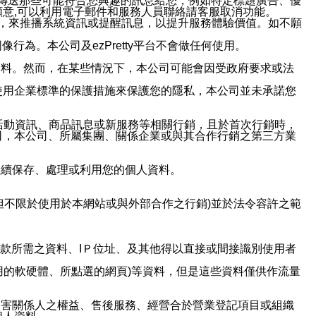
並傳送那些可能符合您興趣的訊息給您，例如特定標題廣告、優
意,可以利用電子郵件和服務人員聯絡請客服取消功能。
帳號，來推播系統資訊或提醒訊息，以提升服務體驗價值。如不願
行為。本公司及ezPretty平台不會做任何使用。
資料。然而，在某些情況下，本公司可能會因受政府要求或法
使用企業標準的保護措施來保護您的隱私，本公司並未承諾您
活動資訊、商品訊息或新服務等相關行銷，且於首次行銷時，
司，本公司、所屬集團、關係企業或與其合作行銷之第三方業
繼續保存、處理或利用您的個人資料。
但不限於使用於本網站或與外部合作之行銷)並於法令容許之範
或付款所需之資料、IＰ位址、及其他得以直接或間接識別使用者
用的軟硬體、所點選的網頁)等資料，但是這些資料僅供作流量
利害關係人之權益、售後服務、經營合於營業登記項目或組織