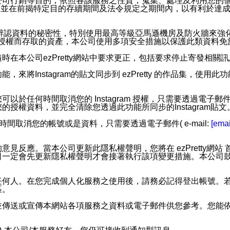
公司行銷等目的，依照各該服務之性質，蒐集、處理及利用您的
，並在前揭特定目的存續期間及法令規定之期間內，以有利於達成
。
您個人辨認資料的秘密性，特別使用最高等級亞馬遜機房及防火牆來
失及未經授權而存取的資產，本公司使用多項安全措施以保護此類資料
在本公司ezPretty網站中要求更正，包括要求停止寄發相關
步功能，來將Instagram的貼文同步到 ezPretty 的作品集，使
步功能，您可以於任何時間取消您的 Instagram 授權，只需要
授權資料，並完全清除您透過此功能所同步的Instagram貼文
時間取消您的帳號或是資料，只需要透過電子郵件( e-mail:
[emai
應。當本公司更新此隱私權聲明，您將在 ezPretty網站 首頁
定會先更新隱私權聲明才會接著執行該項變更措施。本公司鼓勵您定
任何人。在您完成個人化服務之使用後，請務必記得登出帳號。
區。
並傳送或宣傳本網站各項服務之資料或電子郵件供您參考。您能