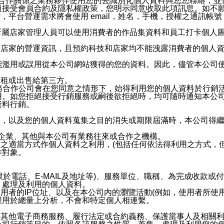
與有合作關係之業務夥伴使用您的去識別化個人資料與您您聯絡，
接受會員合約及隱私權政策，您明示同意收取此項訊息。如不願
，平台營運需求將會使用 email，姓名，手機，授權之通訊
供所屬店家管理人員可以使用消費者的作品集資料和員工打卡個人圖像
何店家的營運資訊，且預約科技和店家均不能洩露消費者的個人
能濫用或誤用從本公司網站獲得的您的資料。因此，儘管本公司
出租或出售給第三方。
業務合作公司會在您同意之情形下，始得利用您的個人資料於行銷
用。如您拒絕接受行銷服務或嗣後欲拒絕時，均可隨時通知本公
資料行銷。
內，以及您的個人資料蒐集之目的消失或期限屆滿時，本公司得
係企業、其他與本公司有業務往來或合作之機構。
技之適當方式作個人資料之利用，(包括任何依法得利用之方式，
作對象。
限於電話、E-MAIL及地址等)、服務單位、職稱、為完成收款
、處理及利用的個人資料。
使用者的IP位址、以及在本公司內的瀏覽活動(例如，使用者所使
僅用於總量上分析，不會和特定個人相連繫。
及其他電子商務服務、履行法定或合約義務、保護當事人及相關