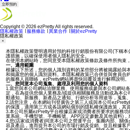
立即預約
Copyright © 2026 ezPretty All rights reserved.
隱私權政策
∣
服務條款
∣
異業合作
∣
關於ezPretty
隱私權政策
×
本隱私權政策聲明適用於預約科技行銷股份有限公司(下稱本公司)於ezP
護措施，以確保使用者個人隱私的安全。
在使用本網站時，您同意受本隱私權政策條款及條件所拘束
一、適用範圍
根據以下所述，您的個人識別資料的某些部分將被揭露給與
和揭露您的個人識別資料。本隱私權政策已合併並與會員合約的
的服務人員聯絡，ezPretty網站將盡快回覆並進行解釋說明。
二、您同意本公司蒐集、處理及利用您的個人資料
1.當您與本公司網站洽辦業務、使用服務或參與本公司網站
定，在為提供您個人業務及/或提供相關服務及活動或為本
動通知、新服務、新產品之通知、行銷分析等用途等，蒐集
2.請您注意，在本網站刊登廣告之第三人或與本公司ezPr
的保護，適用第三方或各該網站個別的隱私權保護政策，其
3.本公司所屬ezPretty平台根據店家或消費者所要求的
業系統、手機型號、手機帳號、APP設定參數及其他資料)
4.您(店家或消費者)同意本公司之營運平台、集團內部、
容及產品，進而提升本公司的市場行銷及促銷、並且根據客