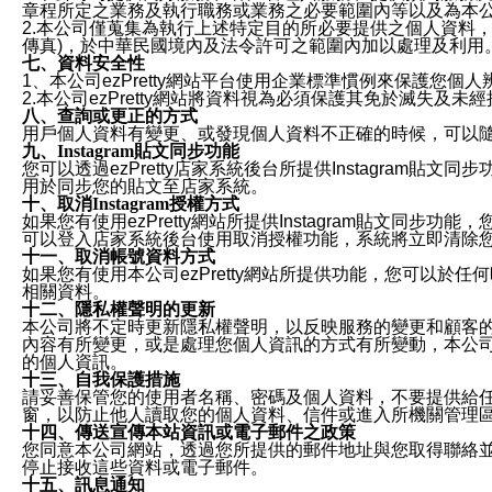
章程所定之業務及執行職務或業務之必要範圍內等以及為本
2.本公司僅蒐集為執行上述特定目的所必要提供之個人資料
傳真)，於中華民國境內及法令許可之範圍內加以處理及利用
七、資料安全性
1、本公司ezPretty網站平台使用企業標準慣例來保護
2.本公司ezPretty網站將資料視為必須保護其免於滅
八、查詢或更正的方式
用戶個人資料有變更、或發現個人資料不正確的時候，可以隨時
九、Instagram貼文同步功能
您可以透過ezPretty店家系統後台所提供Instagram貼文同
用於同步您的貼文至店家系統。
十、取消Instagram授權方式
如果您有使用ezPretty網站所提供Instagram貼文同
可以登入店家系統後台使用取消授權功能，系統將立即清除您的
十一、取消帳號資料方式
如果您有使用本公司ezPretty網站所提供功能，您可以於任何
相關資料。
十二、隱私權聲明的更新
本公司將不定時更新隱私權聲明，以反映服務的變更和顧客的意見反
內容有所變更，或是處理您個人資訊的方式有所變動，本公司一
的個人資訊。
十三、自我保護措施
請妥善保管您的使用者名稱、密碼及個人資料，不要提供給
窗，以防止他人讀取您的個人資料、信件或進入所機關管理
十四、傳送宣傳本站資訊或電子郵件之政策
您同意本公司網站，透過您所提供的郵件地址與您取得聯絡
停止接收這些資料或電子郵件。
十五、訊息通知