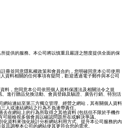
域名及次級網域名所提供的服務。本公司將以慎重且嚴謹之態度提供全面的保
過註冊並同意隱私權政策和會員合約，您明確同意本公司使用
與個人資料相關的任何事項有疑問，歡迎透過電子郵件與本公司
人資料，您同意本公司依照個人資料保護法及相關法令之規
訊、進行贈品兌換活動、會員登錄及驗證、廣告行銷、特別活
本公司網站連結至第三方獨立管理、經營之網站，其有關個人資料
第三人或連結網站之行為不負連帶責任。
或過去在網站上的行為所取得之其他資料 (包括但不限於手機作
也有可能檢視多個會員以確認問題所在或解決爭議。
識別化資料來強化統計分析網站利用方式、提升本公司服務的內
善並且調整本公司的網站使其更符合您的需求。