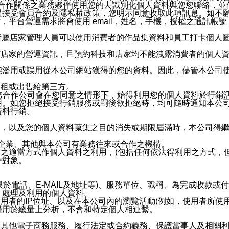
與有合作關係之業務夥伴使用您的去識別化個人資料與您您聯絡，
接受會員合約及隱私權政策，您明示同意收取此項訊息。如不願
，平台營運需求將會使用 email，姓名，手機，授權之通訊
供所屬店家管理人員可以使用消費者的作品集資料和員工打卡個人圖像
何店家的營運資訊，且預約科技和店家均不能洩露消費者的個人
能濫用或誤用從本公司網站獲得的您的資料。因此，儘管本公司
出租或出售給第三方。
業務合作公司會在您同意之情形下，始得利用您的個人資料於行銷
用。如您拒絕接受行銷服務或嗣後欲拒絕時，均可隨時通知本公
資料行銷。
內，以及您的個人資料蒐集之目的消失或期限屆滿時，本公司得
係企業、其他與本公司有業務往來或合作之機構。
技之適當方式作個人資料之利用，(包括任何依法得利用之方式，
作對象。
限於電話、E-MAIL及地址等)、服務單位、職稱、為完成收款
、處理及利用的個人資料。
使用者的IP位址、以及在本公司內的瀏覽活動(例如，使用者所使
僅用於總量上分析，不會和特定個人相連繫。
及其他電子商務服務、履行法定或合約義務、保護當事人及相關