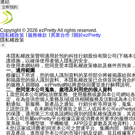
連結
立即預約
Copyright © 2026 ezPretty All rights reserved.
隱私權政策
∣
服務條款
∣
異業合作
∣
關於ezPretty
隱私權政策
×
本隱私權政策聲明適用於預約科技行銷股份有限公司(下稱本公司)於ezP
護措施，以確保使用者個人隱私的安全。
在使用本網站時，您同意受本隱私權政策條款及條件所拘束
一、適用範圍
根據以下所述，您的個人識別資料的某些部分將被揭露給與
和揭露您的個人識別資料。本隱私權政策已合併並與會員合約的
的服務人員聯絡，ezPretty網站將盡快回覆並進行解釋說明。
二、您同意本公司蒐集、處理及利用您的個人資料
1.當您與本公司網站洽辦業務、使用服務或參與本公司網站
定，在為提供您個人業務及/或提供相關服務及活動或為本
動通知、新服務、新產品之通知、行銷分析等用途等，蒐集
2.請您注意，在本網站刊登廣告之第三人或與本公司ezPr
的保護，適用第三方或各該網站個別的隱私權保護政策，其
3.本公司所屬ezPretty平台根據店家或消費者所要求的
業系統、手機型號、手機帳號、APP設定參數及其他資料)
4.您(店家或消費者)同意本公司之營運平台、集團內部、
容及產品，進而提升本公司的市場行銷及促銷、並且根據客