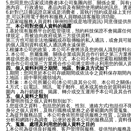
5.您同意您(店家或消費者)本公司集團內部、關係企業、
惠內容、行政通知、產品內容及有關您使用網站的訊息。透過
6.針對已註冊認證店家或是消費者，當執行預約或是線上支付
意,可以利用電子郵件和服務人員聯絡請客服取消功能。
7.店家端服務人員資料 (舉例拍照或是地理資訊) 同意僅提
三、本公司對您個人資料的揭露
1.基於現有服務平台的監管環境，預約科技保證不會揭露任
律規定，而被迫向政府或第三方提供資料。
第三方也可能非法地攔截或存取傳輸的私人通訊，或會員可
的個人識別資料或私人通訊將永遠保密。
2.根據本公司的政策，本公司不會將涉及您的個人識別資料
3. 本公司、所屬集團、關係企業或與其合作行銷之第三方
將提供您表示拒絕行銷之方式，本公司不會向您索取相關費
務合作公司或第三方業務合作公司將立即停止利用您的個人
四、個人資料利用之期間、地區、對象及方式如下
1.期間：您同意於本公司存續期間或依法令之資料保存期間
2.地區：就中華民國領域內。
3.對象：本公司所屬公司(本公司)及其分公司、本公司之關
4.方式：以電話、簡訊、電子郵件、紙本或其他合於當時科
圍內，為行銷建檔、揭露、轉介或交互運用予本公司及其合
五、個人資料之類別
本聲明所指之個人資料類別如下:
1.您提供之資料，包括您的姓名、性別、連絡方式(包括但不
身分之個人資料，及執行職務或業務之必要範圍內所需蒐集
2.為提升服務品質，本公司會依照所提供服務之性質，記錄
分析和網路行為調查，以便於改善本公司的服務品質，資料
六、蒐集、處理及利用您的個人資料之目的
1.本公司為提供良好服務、客戶管理與服務、提供預約服務