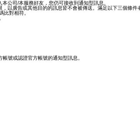
入本公司/本服務好友，您仍可接收到通知型訊息。
限，以廣告或其他目的的訊息皆不會被傳送。滿足以下三個條件
號碼比對相符。
息。
官方帳號或認證官方帳號的通知型訊息。
預約科技行銷股份有限公司之網站 ezPretty 網站 （以下皆稱 
網站的全部或任何一部份，表示同ezpretty.com.tw意
的資訊均無誤，在使用本網站時，您要意識到本網站上所發佈的有關預
相關的店家之間交易，而非 ezpretty.com.tw。 ezpr
屬於買賣行為的任何相關方，不會承擔任何直接或間接責任或義務。 
人員、員工或代表人均對此不承擔任何責任。 儘管ezpretty.co