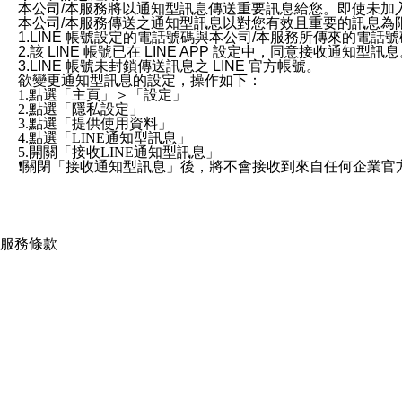
本公司/本服務將以通知型訊息傳送重要訊息給您。即使未加
本公司/本服務傳送之通知型訊息以對您有效且重要的訊息為
1.LINE 帳號設定的電話號碼與本公司/本服務所傳來的電話
2.該 LINE 帳號已在 LINE APP 設定中，同意接收通知型訊
3.LINE 帳號未封鎖傳送訊息之 LINE 官方帳號。
欲變更通知型訊息的設定，操作如下：
1.點選「主頁」＞「設定」
2.點選「隱私設定」
3.點選「提供使用資料」
4.點選「LINE通知型訊息」
5.開關「接收LINE通知型訊息」
❗️關閉「接收通知型訊息」後，將不會接收到來自任何企業
服務條款
×
ezpretty.com.tw 聲明
使用本網站即表示完全同意無條件接受，使用並遵守本網站所有條款。您與
規範詳列於下。如未閱讀或不接受此規範請勿使用本網站，一旦使用本
免責規範
您要注意，ezpretty.com.tw 不保證本網站上所發佈
均可能不準確或是存在拼寫錯誤。您在本網站上所進行的所有預訂服務均是與
您與店家之間的買賣行為中， ezpretty.com.tw 不
產生或導致的任何損失或損害，ezpretty.com.tw 及其管理