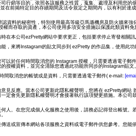
公司行銷等目的，依照各該服務之性質，蒐集、處理及利用您的
，並在前揭特定目的存續期間及法令規定之期間內，以有利於達成
。
您個人辨認資料的秘密性，特別使用最高等級亞馬遜機房及防火牆來
失及未經授權而存取的資產，本公司使用多項安全措施以保護此類資料
在本公司ezPretty網站中要求更正，包括要求停止寄發相關
步功能，來將Instagram的貼文同步到 ezPretty 的作品集，使
步功能，您可以於任何時間取消您的 Instagram 授權，只需要
授權資料，並完全清除您透過此功能所同步的Instagram貼文
時間取消您的帳號或是資料，只需要透過電子郵件( e-mail:
[emai
應。當本公司更新此隱私權聲明，您將在 ezPretty網站 首頁
定會先更新隱私權聲明才會接著執行該項變更措施。本公司鼓勵您定
任何人。在您完成個人化服務之使用後，請務必記得登出帳號。
區。
並傳送或宣傳本網站各項服務之資料或電子郵件供您參考。您能