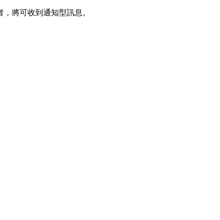
者，將可收到通知型訊息。
ezpretty.com.tw ）訂此合約(下稱本條款)，這些條款將
接受本網站所有規範的約束。
約店家的詳細資訊，以及與預訂服務相關資訊在內的其他各種資訊，
etty.com.tw僅是便於您能夠通過我們，預訂相對應的服務。在
對於因為使用本網站上所提供的任何資訊、產品、服務及（或）材料，而
m.tw 已經盡了適當努力確保本網站上所列的服務符合合理的標準，仍不