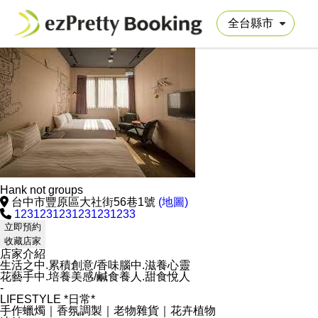
Hank not groups
台中市豐原區大社街56巷1號
(地圖)
1231231231231231233
立即預約
收藏店家
店家介紹
生活之中.累積創意/香味腦中.滋養心靈
花藝手中.培養美感/鹹食養人.甜食悅人
-
LIFESTYLE *日常*
手作蠟燭｜香氛調製｜老物雜貨｜花卉植物