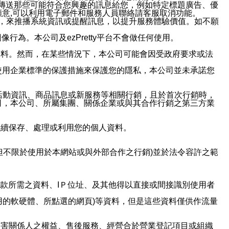
並傳送那些可能符合您興趣的訊息給您，例如特定標題廣告、優
意,可以利用電子郵件和服務人員聯絡請客服取消功能。
帳號，來推播系統資訊或提醒訊息，以提升服務體驗價值。如不願
行為。本公司及ezPretty平台不會做任何使用。
資料。然而，在某些情況下，本公司可能會因受政府要求或法
使用企業標準的保護措施來保護您的隱私，本公司並未承諾您
活動資訊、商品訊息或新服務等相關行銷，且於首次行銷時，
司，本公司、所屬集團、關係企業或與其合作行銷之第三方業
繼續保存、處理或利用您的個人資料。
但不限於使用於本網站或與外部合作之行銷)並於法令容許之範
或付款所需之資料、IＰ位址、及其他得以直接或間接識別使用者
用的軟硬體、所點選的網頁)等資料，但是這些資料僅供作流量
利害關係人之權益、售後服務、經營合於營業登記項目或組織