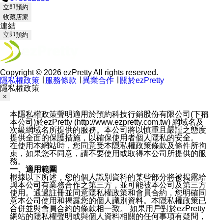
立即預約
收藏店家
連結
立即預約
Copyright © 2026 ezPretty All rights reserved.
隱私權政策
∣
服務條款
∣
異業合作
∣
關於ezPretty
隱私權政策
×
本隱私權政策聲明適用於預約科技行銷股份有限公司(下稱
本公司)於ezPretty (http://www.ezpretty.com.tw) 網域名及
次級網域名所提供的服務。本公司將以慎重且嚴謹之態度
提供全面的保護措施，以確保使用者個人隱私的安全。
在使用本網站時，您同意受本隱私權政策條款及條件所拘
束，如果您不同意，請不要使用或取得本公司所提供的服
務。
一、適用範圍
根據以下所述，您的個人識別資料的某些部分將被揭露給
與本公司有業務合作之第三方，並可能被本公司及第三方
使用。通過註冊並同意隱私權政策和會員合約，您明確同
意本公司使用和揭露您的個人識別資料。本隱私權政策已
合併並與會員合約的條款相一致。 如果用戶對於ezPretty
網站的隱私權聲明或與個人資料相關的任何事項有疑問，