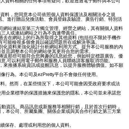
與個人資料相關的任何事項有疑問，歡迎透過電子郵件與本公司
人資料，您同意本公司依照個人資料保護法及相關法令之規
訊、進行贈品兌換活動、會員登錄及驗證、廣告行銷、特別活
本公司網站連結至第三方獨立管理、經營之網站，其有關個人資料
第三人或連結網站之行為不負連帶責任。
或過去在網站上的行為所取得之其他資料 (包括但不限於手機作
也有可能檢視多個會員以確認問題所在或解決爭議。
識別化資料來強化統計分析網站利用方式、提升本公司服務的內
善並且調整本公司的網站使其更符合您的需求。
並傳送那些可能符合您興趣的訊息給您，例如特定標題廣告、優
意,可以利用電子郵件和服務人員聯絡請客服取消功能。
帳號，來推播系統資訊或提醒訊息，以提升服務體驗價值。如不願
行為。本公司及ezPretty平台不會做任何使用。
資料。然而，在某些情況下，本公司可能會因受政府要求或法
使用企業標準的保護措施來保護您的隱私，本公司並未承諾您
活動資訊、商品訊息或新服務等相關行銷，且於首次行銷時，
司，本公司、所屬集團、關係企業或與其合作行銷之第三方業
繼續保存、處理或利用您的個人資料。