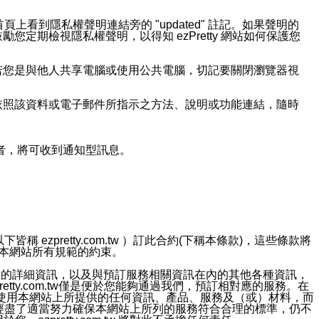
上看到隱私權聲明連結旁的 "updated" 註記。如果聲明的
期檢視隱私權聲明，以得知 ezPretty 網站如何保護您
若您是與他人共享電腦或使用公共電腦，切記要關閉瀏覽器視
依照該資料或電子郵件所指示之方法、說明或功能連結，隨時
者，將可收到通知型訊息。
ezpretty.com.tw ）訂此合約(下稱本條款)，這些條款將
接受本網站所有規範的約束。
約店家的詳細資訊，以及與預訂服務相關資訊在內的其他各種資訊，
etty.com.tw僅是便於您能夠通過我們，預訂相對應的服務。在
對於因為使用本網站上所提供的任何資訊、產品、服務及（或）材料，而
m.tw 已經盡了適當努力確保本網站上所列的服務符合合理的標準，仍不