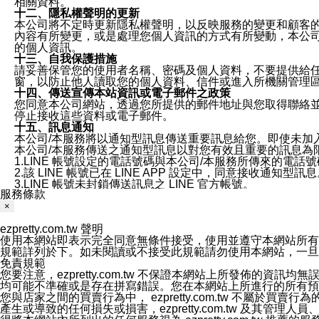
相關資料。
十二、隱私權聲明的更新
本公司將不定時更新隱私權聲明，以反映服務的變更和顧客的意見反
內容有所變更，或是處理您個人資訊的方式有所變動，本公司一
的個人資訊。
十三、自我保護措施
請妥善保管您的使用者名稱、密碼及個人資料，不要提供給
窗，以防止他人讀取您的個人資料、信件或進入所機關管理
十四、傳送宣傳本站資訊或電子郵件之政策
您同意本公司網站，透過您所提供的郵件地址與您取得聯絡
停止接收這些資料或電子郵件。
十五、訊息通知
本公司/本服務將以通知型訊息傳送重要訊息給您。即使未加
本公司/本服務傳送之通知型訊息以對您有效且重要的訊息為
1.LINE 帳號設定的電話號碼與本公司/本服務所傳來的電話
2.該 LINE 帳號已在 LINE APP 設定中，同意接收通知型訊
3.LINE 帳號未封鎖傳送訊息之 LINE 官方帳號。
服務條款
欲變更通知型訊息的設定，操作如下：
1.點選「主頁」＞「設定」
×
2.點選「隱私設定」
ezpretty.com.tw 聲明
3.點選「提供使用資料」
使用本網站即表示完全同意無條件接受，使用並遵守本網站所有條款。您與
4.點選「LINE通知型訊息」
規範詳列於下。如未閱讀或不接受此規範請勿使用本網站，一旦使用本
5.開關「接收LINE通知型訊息」
免責規範
❗️關閉「接收通知型訊息」後，將不會接收到來自任何企業
您要注意，ezpretty.com.tw 不保證本網站上所發佈
均可能不準確或是存在拼寫錯誤。您在本網站上所進行的所有預訂服務均是與
您與店家之間的買賣行為中， ezpretty.com.tw 不
產生或導致的任何損失或損害，ezpretty.com.tw 及其管理