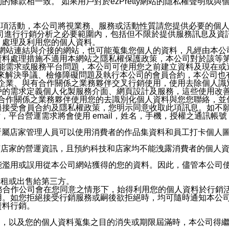
條款相一致。 如果用戶對於ezPretty網站的隱私權聲明或
各項活動，本公司將視業務、服務或活動性質請您提供必要的個
公司進行行銷分析之必要範圍內，包括但不限於提供服務訊息及資
、處理及利用您的個人資料。
etty網站連結與介接的網站，也可能蒐集您個人的資料，凡經由
資料處理措施不適用本網站之隱私權保護政策，本公司對於該等
服務功能需求或服務平台問題，本公司可使用您之前建立資料及現在
，來解決爭議、檢修障礙問題及執行本公司的會員合約，本公司
關係企業、與有合作關係之業務夥伴交叉行銷使用，使用去除個人
戶的需求定義個人化製服務介面、網頁設計及服務，這些使用改
與有合作關係之業務夥伴使用您的去識別化個人資料與您您聯絡，
接受會員合約及隱私權政策，您明示同意收取此項訊息。如不願
，平台營運需求將會使用 email，姓名，手機，授權之通訊
供所屬店家管理人員可以使用消費者的作品集資料和員工打卡個人圖像
何店家的營運資訊，且預約科技和店家均不能洩露消費者的個人
能濫用或誤用從本公司網站獲得的您的資料。因此，儘管本公司
出租或出售給第三方。
業務合作公司會在您同意之情形下，始得利用您的個人資料於行銷
用。如您拒絕接受行銷服務或嗣後欲拒絕時，均可隨時通知本公
資料行銷。
內，以及您的個人資料蒐集之目的消失或期限屆滿時，本公司得