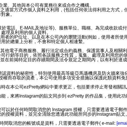
係企業、其他與本公司有業務往來或合作之機構。
技之適當方式作個人資料之利用，(包括任何依法得利用之方式，
作對象。
限於電話、E-MAIL及地址等)、服務單位、職稱、為完成收款
、處理及利用的個人資料。
使用者的IP位址、以及在本公司內的瀏覽活動(例如，使用者所使
僅用於總量上分析，不會和特定個人相連繫。
及其他電子商務服務、履行法定或合約義務、保護當事人及相關
公司行銷等目的，依照各該服務之性質，蒐集、處理及利用您的
，並在前揭特定目的存續期間及法令規定之期間內，以有利於達成
。
您個人辨認資料的秘密性，特別使用最高等級亞馬遜機房及防火牆來
失及未經授權而存取的資產，本公司使用多項安全措施以保護此類資料
在本公司ezPretty網站中要求更正，包括要求停止寄發相關
步功能，來將Instagram的貼文同步到 ezPretty 的作品集，使
步功能，您可以於任何時間取消您的 Instagram 授權，只需要
授權資料，並完全清除您透過此功能所同步的Instagram貼文
時間取消您的帳號或是資料，只需要透過電子郵件( e-mail:
[emai