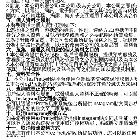
2.地區：就中華民國領域內。
3.對象：本公司所屬公司(本公司)及其分公司、本公司之關
4.方式：以電話、簡訊、電子郵件、紙本或其他合於當時科
圍內，為行銷建檔、揭露、轉介或交互運用予本公司及其合
五、個人資料之類別
本聲明所指之個人資料類別如下:
1.您提供之資料，包括您的姓名、性別、連絡方式(包括但不
身分之個人資料，及執行職務或業務之必要範圍內所需蒐集
2.為提升服務品質，本公司會依照所提供服務之性質，記錄
分析和網路行為調查，以便於改善本公司的服務品質，資料
六、蒐集、處理及利用您的個人資料之目的
1.本公司為提供良好服務、客戶管理與服務、提供預約服務
章程所定之業務及執行職務或業務之必要範圍內等以及為本
2.本公司僅蒐集為執行上述特定目的所必要提供之個人資料
傳真)，於中華民國境內及法令許可之範圍內加以處理及利用
七、資料安全性
1、本公司ezPretty網站平台使用企業標準慣例來保護
2.本公司ezPretty網站將資料視為必須保護其免於滅
八、查詢或更正的方式
用戶個人資料有變更、或發現個人資料不正確的時候，可以隨時
九、Instagram貼文同步功能
您可以透過ezPretty店家系統後台所提供Instagram貼文同
用於同步您的貼文至店家系統。
十、取消Instagram授權方式
如果您有使用ezPretty網站所提供Instagram貼文同
可以登入店家系統後台使用取消授權功能，系統將立即清除您的
十一、取消帳號資料方式
如果您有使用本公司ezPretty網站所提供功能，您可以於任何