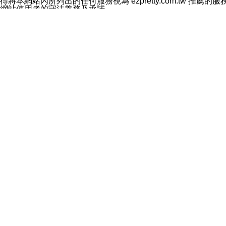
得將本網站內所列出的任何服務視為 ezpretty.com.tw 推
網站使用者的守法義務及承諾
本條款構成您與 ezPretty 間之有效契約。 本條款中如
年齡和責任
你向 ezpretty.com.tw您確認您已經達到使用本網站
網站時所產生的交易責任。
網站連結
本網站可能包含有通往ezpretty.com.tw以外的其他方所運營
入通往此類網站的超連結，並非暗示我們贊同此類網站上的材料
智慧財產權聲明
本網站上的所有資訊、內容、圖片、文字、聲音、圖像22、按
ezpretty.com.tw或其許可人（視情況而定）保留有
改、拷貝、傳播、發送、顯示、執行、複製、發佈、模仿、轉發
法或其他智慧財產權或 ezpretty.com.tw、其許可人
賠償
您同意因您使用本網站，而導致 ezpretty.com.tw、
您承擔賠償並保證 ezpretty.com.tw、其分公司、所屬機
免責聲明
您對本網站的所有使用均由您自擔風險。 因下載使用、參考或
己承擔全部責任。您同意 ezpretty.com.tw 及向ezpr
全部的索賠權利，無論是基於合約、侵權行為或其他依據。 ezpr
那些可損害或影響本網站管理、安全性、公正性和完整性，或是損害或
漏、中斷、刪除、缺陷、延遲或任何事件或事故，ezpretty.
其中包括但不僅限於有關本網站上服務、資訊及（或）聲明的保證或承
時間內對任一條款或多條條款的強制實施，不得將此視為放棄這
法律效應。 ezpretty.com.tw有權隨時變更本使用條
些條款是否發生了變更。
一般條款