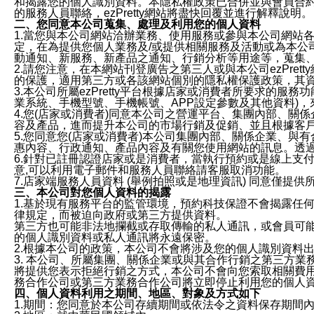
和揭露您的個人識別資料。本隱私權政策已合併並與會員合約的
的服務人員聯絡，ezPretty網站將盡快回覆並進行解釋說明。
二、您同意本公司蒐集、處理及利用您的個人資料
1.當您與本公司網站洽辦業務、使用服務或參與本公司網站
定，在為提供您個人業務及/或提供相關服務及活動或為本
動通知、新服務、新產品之通知、行銷分析等用途等，蒐集
2.請您注意，在本網站刊登廣告之第三人或與本公司ezPr
的保護，適用第三方或各該網站個別的隱私權保護政策，其
3.本公司所屬ezPretty平台根據店家或消費者所要求的
業系統、手機型號、手機帳號、APP設定參數及其他資料)
4.您(店家或消費者)同意本公司之營運平台、集團內部、
容及產品，進而提升本公司的市場行銷及促銷、並且根據客
5.您同意您(店家或消費者)本公司集團內部、關係企業、
惠內容、行政通知、產品內容及有關您使用網站的訊息。透過
6.針對已註冊認證店家或是消費者，當執行預約或是線上支付
意,可以利用電子郵件和服務人員聯絡請客服取消功能。
7.店家端服務人員資料 (舉例拍照或是地理資訊) 同意僅提
三、本公司對您個人資料的揭露
1.基於現有服務平台的監管環境，預約科技保證不會揭露任
律規定，而被迫向政府或第三方提供資料。
第三方也可能非法地攔截或存取傳輸的私人通訊，或會員可
的個人識別資料或私人通訊將永遠保密。
2.根據本公司的政策，本公司不會將涉及您的個人識別資料
3. 本公司、所屬集團、關係企業或與其合作行銷之第三方
將提供您表示拒絕行銷之方式，本公司不會向您索取相關費
務合作公司或第三方業務合作公司將立即停止利用您的個人
四、個人資料利用之期間、地區、對象及方式如下
1.期間：您同意於本公司存續期間或依法令之資料保存期間