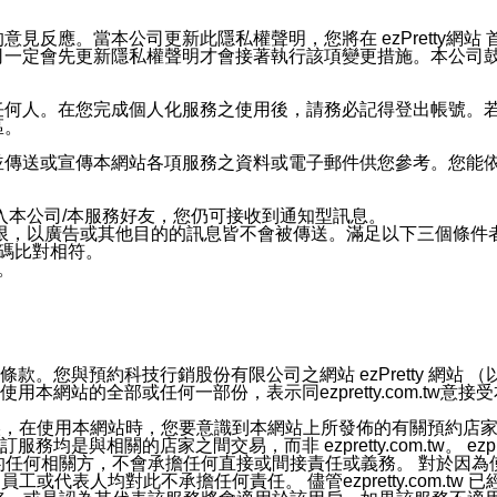
應。當本公司更新此隱私權聲明，您將在 ezPretty網站 首頁
定會先更新隱私權聲明才會接著執行該項變更措施。本公司鼓勵您定
任何人。在您完成個人化服務之使用後，請務必記得登出帳號。
區。
並傳送或宣傳本網站各項服務之資料或電子郵件供您參考。您能
入本公司/本服務好友，您仍可接收到通知型訊息。
限，以廣告或其他目的的訊息皆不會被傳送。滿足以下三個條件
號碼比對相符。
息。
預約科技行銷股份有限公司之網站 ezPretty 網站 （以下皆稱 
網站的全部或任何一部份，表示同ezpretty.com.tw意
官方帳號或認證官方帳號的通知型訊息。
的資訊均無誤，在使用本網站時，您要意識到本網站上所發佈的有關預
相關的店家之間交易，而非 ezpretty.com.tw。 ezpr
屬於買賣行為的任何相關方，不會承擔任何直接或間接責任或義務。 
人員、員工或代表人均對此不承擔任何責任。 儘管ezpretty.co