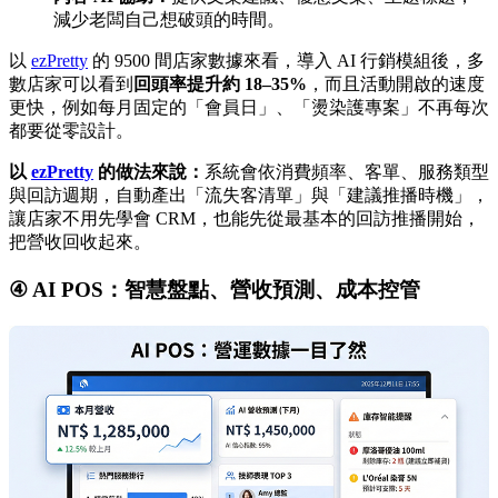
減少老闆自己想破頭的時間。
以
ezPretty
的 9500 間店家數據來看，導入 AI 行銷模組後，多
數店家可以看到
回頭率提升約 18–35%
，而且活動開啟的速度
更快，例如每月固定的「會員日」、「燙染護專案」不再每次
都要從零設計。
以
ezPretty
的做法來說：
系統會依消費頻率、客單、服務類型
與回訪週期，自動產出「流失客清單」與「建議推播時機」，
讓店家不用先學會 CRM，也能先從最基本的回訪推播開始，
把營收回收起來。
④ AI POS：智慧盤點、營收預測、成本控管