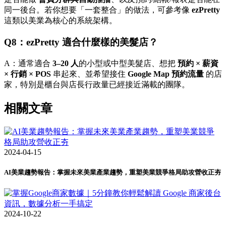
同一後台。若你想要「一套整合」的做法，可參考像
ezPretty
這類以美業為核心的系統架構。
Q8：ezPretty 適合什麼樣的美髮店？
A：通常適合
3–20 人
的小型或中型美髮店、想把
預約 × 薪資
× 行銷 × POS
串起來、並希望接住
Google Map 預約流量
的店
家，特別是櫃台與店長行政量已經接近滿載的團隊。
相關文章
2024-04-15
AI美業趨勢報告：掌握未來美業產業趨勢，重塑美業競爭格局助攻營收正夯
2024-10-22