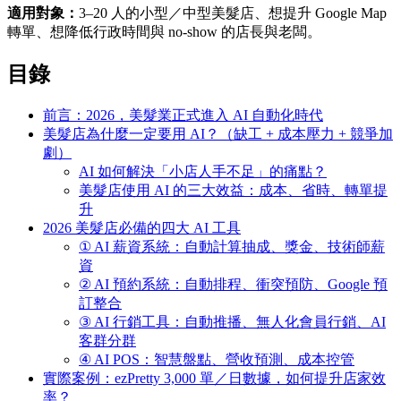
適用對象：
3–20 人的小型／中型美髮店、想提升 Google Map
轉單、想降低行政時間與 no-show 的店長與老闆。
目錄
前言：2026，美髮業正式進入 AI 自動化時代
美髮店為什麼一定要用 AI？（缺工 + 成本壓力 + 競爭加
劇）
AI 如何解決「小店人手不足」的痛點？
美髮店使用 AI 的三大效益：成本、省時、轉單提
升
2026 美髮店必備的四大 AI 工具
① AI 薪資系統：自動計算抽成、獎金、技術師薪
資
② AI 預約系統：自動排程、衝突預防、Google 預
訂整合
③ AI 行銷工具：自動推播、無人化會員行銷、AI
客群分群
④ AI POS：智慧盤點、營收預測、成本控管
實際案例：ezPretty 3,000 單／日數據，如何提升店家效
率？