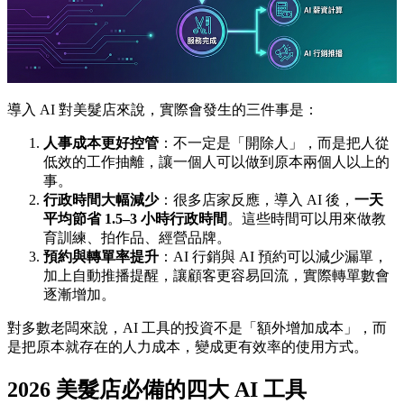
導入 AI 對美髮店來說，實際會發生的三件事是：
人事成本更好控管
：不一定是「開除人」，而是把人從
低效的工作抽離，讓一個人可以做到原本兩個人以上的
事。
行政時間大幅減少
：很多店家反應，導入 AI 後，
一天
平均節省 1.5–3 小時行政時間
。這些時間可以用來做教
育訓練、拍作品、經營品牌。
預約與轉單率提升
：AI 行銷與 AI 預約可以減少漏單，
加上自動推播提醒，讓顧客更容易回流，實際轉單數會
逐漸增加。
對多數老闆來說，AI 工具的投資不是「額外增加成本」，而
是把原本就存在的人力成本，變成更有效率的使用方式。
2026 美髮店必備的四大 AI 工具