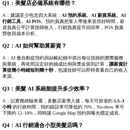
Q1：美髮店必備系統有哪些？
A：建議至少包含四大系統：
AI 預約系統、AI 薪資系統、AI
行銷工具、AI POS
。預約負責把客人帶進來並排好時間，薪
資負責公平計算技師收入，行銷負責提升回頭率，POS 負責
營收與成本分析。
Q2：AI 如何幫助算薪資？
A：AI 會自動從預約與結帳紀錄中抓出每位技師的實際服務
與業績，再依照設定好的抽成比例與獎金規則計算，
讓薪資計
算從幾小時縮短到幾十秒
，也讓技師可以即時查看自己的收入
來源。
Q3：美髮 AI 系統能提升多少效率？
A：以實務經驗來看，多數店家導入後，每天可節省約
1.5–3
小時
的行政時間，預約錯誤率可降低約 70%，No-show 率可
下降約 12–18%，同時讓 Google Map 預約與曝光穩定成長。
Q4：AI 行銷適合小型美髮店嗎？