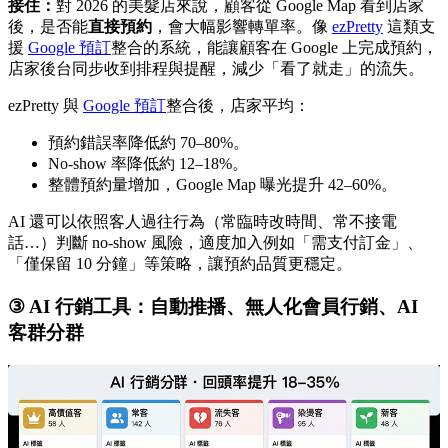
接住：
對 2026 的美髮店來說，顧客從 Google Map 看到店家
後，是否能
直接預約
，會大幅影響轉單率。像
ezPretty
這類支
援
Google 預訂
整合的系統，能讓顧客在 Google 上完成預約，
店家後台同步收到排程與提醒，減少「看了就走」的流失。
ezPretty 與
Google 預訂
整合後，店家平均：
預約錯誤率降低約 70–80%。
No-show 率降低約 12–18%。
整體預約量增加，Google Map 曝光提升 42–60%。
AI 還可以依照客人過往行為（常臨時改時間、常不接電
話…）判斷 no-show 風險，適度加入例如「需支付訂金」、
「僅保留 10 分鐘」等策略，讓預約品質更穩定。
③ AI 行銷工具：自動推播、無人化會員行銷、AI
客群分群