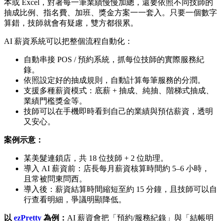
本或 Excel，對著每一筆業績慢慢加總，還要依照不同技師的
抽成比例、指名費、加班、獎金方案一一套入。只要一個數字
算錯，技師就會有疑慮，雙方都很累。
AI 薪資系統可以把整個流程自動化：
自動串接 POS / 預約系統，抓每位技師的實際服務紀
錄。
依照設定好的抽成規則，自動計算每筆服務的分潤。
支援多種薪資模式：底薪 + 抽成、純抽、階梯式抽成、
業績門檻獎金等。
技師可以在手機即時看到自己的業績與預估薪資，透明
又安心。
案例示意：
某美髮連鎖店，共 18 位技師 + 2 位助理。
導入 AI 薪資前：店長每月薪資核算時間約 5–6 小時，
且常被問東問西。
導入後：薪資結算時間縮短至約 15 分鐘，且技師可以自
行查看明細，爭議明顯降低。
以
ezPretty
為例：
AI 薪資會把「預約/服務紀錄」與「結帳明