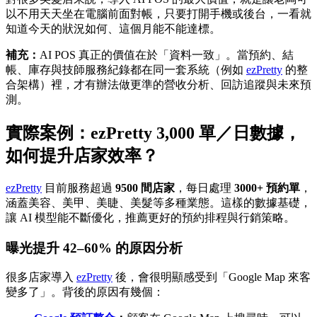
以不用天天坐在電腦前面對帳，只要打開手機或後台，一看就
知道今天的狀況如何、這個月能不能達標。
補充：
AI POS 真正的價值在於「資料一致」。當預約、結
帳、庫存與技師服務紀錄都在同一套系統（例如
ezPretty
的整
合架構）裡，才有辦法做更準的營收分析、回訪追蹤與未來預
測。
實際案例：ezPretty 3,000 單／日數據，
如何提升店家效率？
ezPretty
目前服務超過
9500 間店家
，每日處理
3000+ 預約單
，
涵蓋美容、美甲、美睫、美髮等多種業態。這樣的數據基礎，
讓 AI 模型能不斷優化，推薦更好的預約排程與行銷策略。
曝光提升 42–60% 的原因分析
很多店家導入
ezPretty
後，會很明顯感受到「Google Map 來客
變多了」。背後的原因有幾個：