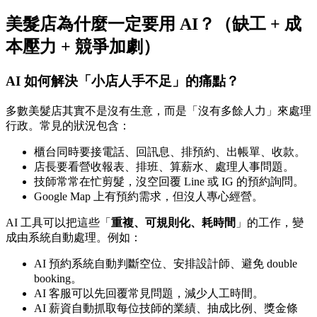
美髮店為什麼一定要用 AI？（缺工 + 成
本壓力 + 競爭加劇）
AI 如何解決「小店人手不足」的痛點？
多數美髮店其實不是沒有生意，而是「沒有多餘人力」來處理
行政。常見的狀況包含：
櫃台同時要接電話、回訊息、排預約、出帳單、收款。
店長要看營收報表、排班、算薪水、處理人事問題。
技師常常在忙剪髮，沒空回覆 Line 或 IG 的預約詢問。
Google Map 上有預約需求，但沒人專心經營。
AI 工具可以把這些「
重複、可規則化、耗時間
」的工作，變
成由系統自動處理。例如：
AI 預約系統自動判斷空位、安排設計師、避免 double
booking。
AI 客服可以先回覆常見問題，減少人工時間。
AI 薪資自動抓取每位技師的業績、抽成比例、獎金條