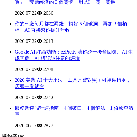
買」：套票經濟的 3 個關卡，用 AI 一關一關過
2026.07.22
2636
你的車廠每月都在漏錢：補好 5 個破洞、再加 3 個槓
桿，AI 直接幫你提升營收
2026.07.22
2613
Google AI 評論功能：ezPretty 讓你統一後台回覆、AI 生
成回覆、AI 標記該注意的評論
2026.07.09
2708
2026 美業 AI 十大用法：工具月費對照＋可複製指令，
店家一看就會
2026.07.08
2742
服務業連假營運指南：4 個破口、4 個解法、1 份檢查清
單
2026.06.17
2877
關鍵字Tag