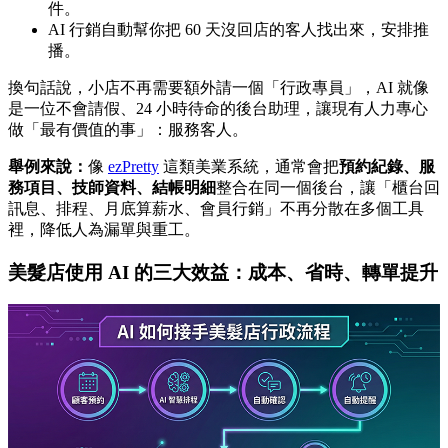
件。
AI 行銷自動幫你把 60 天沒回店的客人找出來，安排推
播。
換句話說，小店不再需要額外請一個「行政專員」，AI 就像
是一位不會請假、24 小時待命的後台助理，讓現有人力專心
做「最有價值的事」：服務客人。
舉例來說：
像
ezPretty
這類美業系統，通常會把
預約紀錄、服
務項目、技師資料、結帳明細
整合在同一個後台，讓「櫃台回
訊息、排程、月底算薪水、會員行銷」不再分散在多個工具
裡，降低人為漏單與重工。
美髮店使用 AI 的三大效益：成本、省時、轉單提升