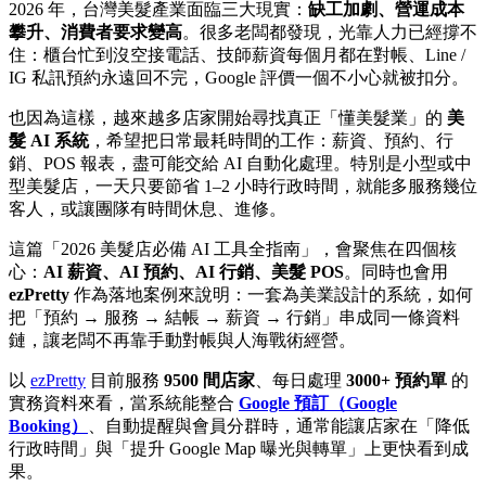
2026 年，台灣美髮產業面臨三大現實：
缺工加劇、營運成本
攀升、消費者要求變高
。很多老闆都發現，光靠人力已經撐不
住：櫃台忙到沒空接電話、技師薪資每個月都在對帳、Line /
IG 私訊預約永遠回不完，Google 評價一個不小心就被扣分。
也因為這樣，越來越多店家開始尋找真正「懂美髮業」的
美
髮 AI 系統
，希望把日常最耗時間的工作：薪資、預約、行
銷、POS 報表，盡可能交給 AI 自動化處理。特別是小型或中
型美髮店，一天只要節省 1–2 小時行政時間，就能多服務幾位
客人，或讓團隊有時間休息、進修。
這篇「2026 美髮店必備 AI 工具全指南」，會聚焦在四個核
心：
AI 薪資、AI 預約、AI 行銷、美髮 POS
。同時也會用
ezPretty
作為落地案例來說明：一套為美業設計的系統，如何
把「預約 → 服務 → 結帳 → 薪資 → 行銷」串成同一條資料
鏈，讓老闆不再靠手動對帳與人海戰術經營。
以
ezPretty
目前服務
9500 間店家
、每日處理
3000+ 預約單
的
實務資料來看，當系統能整合
Google 預訂（Google
Booking）
、自動提醒與會員分群時，通常能讓店家在「降低
行政時間」與「提升 Google Map 曝光與轉單」上更快看到成
果。