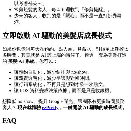
以考慮補染～」
常剪短髮的客人，每 4–6 週收到「修剪提醒」。
少來的客人，收到的是「關心」而不是一直打折券轟
炸。
立即啟動 AI 驅動的美髮店成長模式
如果你也覺得每天在預約、點人頭、算薪水、對帳單上耗掉太
多時間，其實就是 AI 該上場的時候了。透過一套為美業打造
的
美髮 AI 系統
，你可以：
讓預約自動化，減少錯排與 no-show。
讓薪資透明化，減少爭議與對帳時間。
讓行銷系統化，不再只是想到才發一次貼文。
讓 POS 資料變成決策依據，而不是只是收銀機。
想降低 no-show、提升 Google 曝光、讓團隊有更多時間服務
客人？
現在就體驗
ezPretty
，一鍵開啟 AI 驅動的成長模式。
FAQ