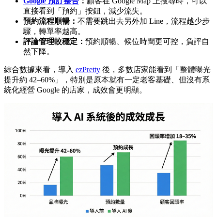
Google 預訂整合
：
顧客在 Google Map 上搜尋時，可以
直接看到「預約」按鈕，減少流失。
預約流程順暢：
不需要跳出去另外加 Line，流程越少步
驟，轉單率越高。
評論管理較穩定：
預約順暢、候位時間更可控，負評自
然下降。
綜合數據來看，導入
ezPretty
後，多數店家能看到「整體曝光
提升約 42–60%」，特別是原本就有一定老客基礎、但沒有系
統化經營 Google 的店家，成效會更明顯。