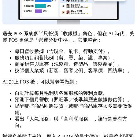
過去 POS 系統多半只扮演「收銀機」角色，但在 AI 時代，美
髮 POS 更像是「營運分析中樞」。它能整合：
每日營收數據（含現金、刷卡、行動支付）。
服務項目銷售比例（剪、燙、染、護、專案）。
商品銷售與庫存（洗髮精、造型品、護髮產品）。
技師個人業績（新客、舊客比例、客單價、回訪率）。
AI 加上 POS 後，可以幫老闆做到：
自動計算每月毛利與各類服務的獲利貢獻。
預測下個月營收（照旺季／淡季與歷史數據做估算）。
提醒哪些商品即將缺貨，或哪些商品庫存太多需要做促
銷。
看出「人氣服務」與「高利潤服務」，讓行銷更有方
向。
對很多美髮店來說，導入 AI POS 的最大價值，就是讓老闆可