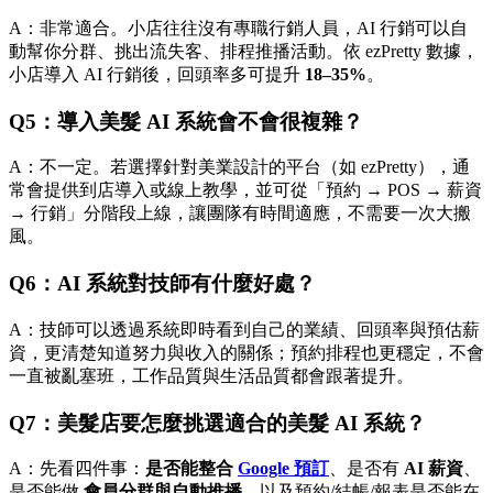
A：非常適合。小店往往沒有專職行銷人員，AI 行銷可以自
動幫你分群、挑出流失客、排程推播活動。依 ezPretty 數據，
小店導入 AI 行銷後，回頭率多可提升
18–35%
。
Q5：導入美髮 AI 系統會不會很複雜？
A：不一定。若選擇針對美業設計的平台（如 ezPretty），通
常會提供到店導入或線上教學，並可從「預約 → POS → 薪資
→ 行銷」分階段上線，讓團隊有時間適應，不需要一次大搬
風。
Q6：AI 系統對技師有什麼好處？
A：技師可以透過系統即時看到自己的業績、回頭率與預估薪
資，更清楚知道努力與收入的關係；預約排程也更穩定，不會
一直被亂塞班，工作品質與生活品質都會跟著提升。
Q7：美髮店要怎麼挑選適合的美髮 AI 系統？
A：先看四件事：
是否能整合
Google 預訂
、是否有
AI 薪資
、
是否能做
會員分群與自動推播
、以及預約/結帳/報表是否能在