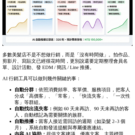
多數美髮店不是不想做行銷，而是「沒有時間做」。拍作品、
剪影片、寫貼文已經很花時間，更別說還要定期整理會員名
單、設計活動、發 EDM / 簡訊 / Line 推播。
AI 行銷工具可以做到幾件關鍵的事：
自動分群：
依照消費頻率、客單價、服務項目，把客人
分成「高價客」、「常客」、「快流失客」、「一次性
客」等群組。
自動找出流失客：
例如 60 天未再訪、90 天未再訪的客
人，自動標記為需要關懷的族群。
自動推播：
當客人接近需回訪的週期（如染髮 2–3 個
月），系統自動發送提醒與專屬優惠連結。
內容 AI 協助：
提供文案建議、優惠文案、主題標題，