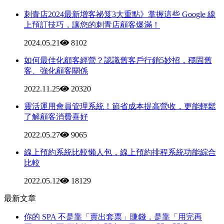
刺青店2024最新增客祕笈3大重點》掌握這些 Google 線
上預訂技巧，讓您的刺青店顧客爆滿！
2024.05.21
8102
如何最佳化顧客經營？認識舊客戶行銷5妙招，穩固舊
客、強化顧客關係
2022.11.25
20320
靈活運用會員管理系統！節省成本提高營收，更能輕鬆
了解顧客消費喜好
2022.05.27
9065
線上預約系統比較懶人包，線上預約排程系統功能綜合
比較
2022.05.12
18129
最新文章
你的 SPA 不是靠「賣出套票」賺錢，是靠「用完再