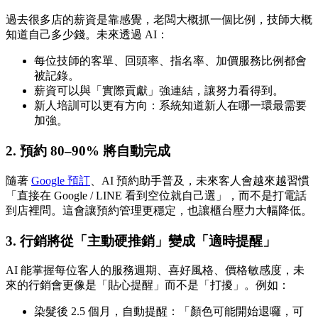
過去很多店的薪資是靠感覺，老闆大概抓一個比例，技師大概
知道自己多少錢。未來透過 AI：
每位技師的客單、回頭率、指名率、加價服務比例都會
被記錄。
薪資可以與「實際貢獻」強連結，讓努力看得到。
新人培訓可以更有方向：系統知道新人在哪一環最需要
加強。
2. 預約 80–90% 將自動完成
隨著
Google 預訂
、AI 預約助手普及，未來客人會越來越習慣
「直接在 Google / LINE 看到空位就自己選」，而不是打電話
到店裡問。這會讓預約管理更穩定，也讓櫃台壓力大幅降低。
3. 行銷將從「主動硬推銷」變成「適時提醒」
AI 能掌握每位客人的服務週期、喜好風格、價格敏感度，未
來的行銷會更像是「貼心提醒」而不是「打擾」。例如：
染髮後 2.5 個月，自動提醒：「顏色可能開始退囉，可