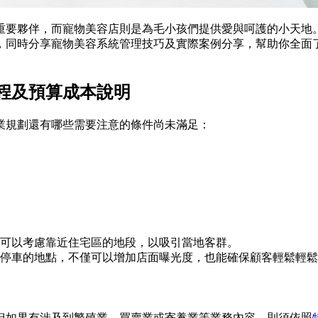
重要夥伴，而寵物美容店則是為毛小孩們提供愛與呵護的小天地
，同時分享寵物美容系統管理技巧及實際案例分享，幫助你全面
程及預算成本說明
業規劃還有哪些需要注意的條件尚未滿足：
可以考慮靠近住宅區的地段，以吸引當地客群。
停車的地點，不僅可以增加店面曝光度，也能確保顧客輕鬆輕鬆
但如果有涉及到繁殖業、買賣業或寄養業等業務內容，則須依照