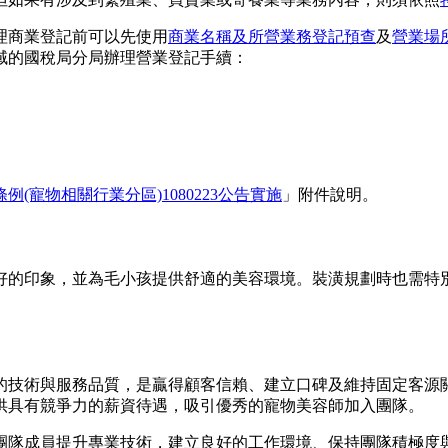
理商業登記前可以先使用
商業名稱及所營業務登記預查
及
營業場
域的國稅局分局辦理營業登記手續：
(寵物相關行業分區)1080223公告實施
」附件說明。
好的印象，並為毛小孩提供舒適的美容環境。裝潢規劃時也需特
的技術與服務品質，是贏得顧客信賴、建立口碑及維持固定客源
供具有競爭力的薪資待遇，吸引優秀的寵物美容師加入團隊。
團隊成員提升專業技術，建立良好的工作環境、保持團隊積極度