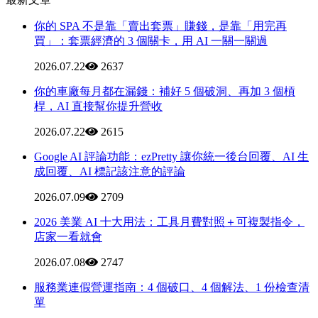
你的 SPA 不是靠「賣出套票」賺錢，是靠「用完再
買」：套票經濟的 3 個關卡，用 AI 一關一關過
2026.07.22
2637
你的車廠每月都在漏錢：補好 5 個破洞、再加 3 個槓
桿，AI 直接幫你提升營收
2026.07.22
2615
Google AI 評論功能：ezPretty 讓你統一後台回覆、AI 生
成回覆、AI 標記該注意的評論
2026.07.09
2709
2026 美業 AI 十大用法：工具月費對照＋可複製指令，
店家一看就會
2026.07.08
2747
服務業連假營運指南：4 個破口、4 個解法、1 份檢查清
單