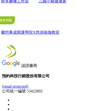
妳享趣哪工作室
三織小豬健康家
健身相關
馨想事成開運學院X悠游瑜珈教室
認證廠商
預約科技行銷股份有限公司
[email protected]
公司統一編號 53422802