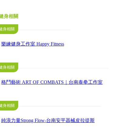
健身相關
健身相關
樂練健身工作室 Happy Fitness
健身相關
格鬥藝術 ART OF COMBATS｜台南泰拳工作室
健身相關
純浪力量Strong Flow-台南安平器械皮拉提斯