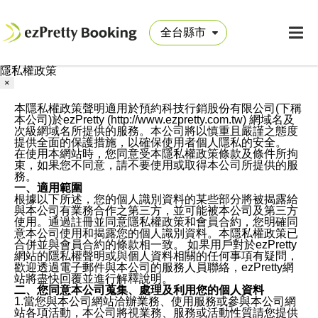
隱私權政策
×
本隱私權政策聲明適用於預約科技行銷股份有限公司(下稱
本公司)於ezPretty (http://www.ezpretty.com.tw) 網域名及
次級網域名所提供的服務。本公司將以慎重且嚴謹之態度
提供全面的保護措施，以確保使用者個人隱私的安全。
在使用本網站時，您同意受本隱私權政策條款及條件所拘
束，如果您不同意，請不要使用或取得本公司所提供的服
務。
一、適用範圍
根據以下所述，您的個人識別資料的某些部分將被揭露給
與本公司有業務合作之第三方，並可能被本公司及第三方
使用。通過註冊並同意隱私權政策和會員合約，您明確同
意本公司使用和揭露您的個人識別資料。本隱私權政策已
合併並與會員合約的條款相一致。 如果用戶對於ezPretty
網站的隱私權聲明或與個人資料相關的任何事項有疑問，
歡迎透過電子郵件與本公司的服務人員聯絡，ezPretty網
站將盡快回覆並進行解釋說明。
二、您同意本公司蒐集、處理及利用您的個人資料
1.當您與本公司網站洽辦業務、使用服務或參與本公司網
站各項活動，本公司將視業務、服務或活動性質請您提供