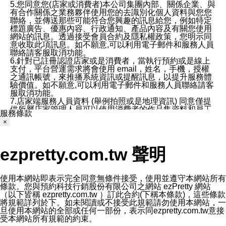
5.您同意您(店家或消費者)本公司集團內部、關係企業、與
有合作關係之業務夥伴使用您的去識別化個人資料與您您
聯絡，並傳送那些可能符合您興趣的訊息給您，例如特定
標題廣告、優惠內容、行政通知、產品內容及有關您使用
網站的訊息。透過接受會員合約及隱私權政策，您明示同
意收取此項訊息。如不願意,可以利用電子郵件和服務人員
聯絡請客服取消功能。
6.針對已註冊認證店家或是消費者，當執行預約或是線上
支付，平台營運需求將會使用 email，姓名，手機，授權
之通訊帳號，來推播系統資訊或提醒訊息，以提升服務體
驗價值。如不願意,可以利用電子郵件和服務人員聯絡請客
服取消功能。
7.店家端服務人員資料 (舉例拍照或是地理資訊) 同意僅提
供所屬店家管理人員可以使用消費者的作品集資料和員工
服務條款
打卡個人圖像行為。本公司及ezPretty平台不會做任何使
×
用。
三、本公司對您個人資料的揭露
1.基於現有服務平台的監管環境，預約科技保證不會揭露
ezpretty.com.tw 聲明
任何店家的營運資訊，且預約科技和店家均不能洩露消費
者的個人資料。然而，在某些情況下，本公司可能會因受
政府要求或法律規定，而被迫向政府或第三方提供資料。
第三方也可能非法地攔截或存取傳輸的私人通訊，或會員
使用本網站即表示完全同意無條件接受，使用並遵守本網站所有
可能濫用或誤用從本公司網站獲得的您的資料。因此，儘
條款。您與預約科技行銷股份有限公司之網站 ezPretty 網站
管本公司使用企業標準的保護措施來保護您的隱私，本公
（以下皆稱 ezpretty.com.tw ）訂此合約(下稱本條款)，這些條款
司並未承諾您的個人識別資料或私人通訊將永遠保密。
將規範詳列於下。如未閱讀或不接受此規範請勿使用本網站，一
2.根據本公司的政策，本公司不會將涉及您的個人識別資
旦使用本網站的全部或任何一部份，表示同ezpretty.com.tw意接
料出租或出售給第三方。
受本網站所有規範的約束。
3. 本公司、所屬集團、關係企業或與其合作行銷之第三方