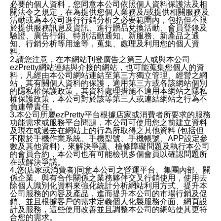
必要的個人資料，您同意本公司依照個人資料保護法及相
關法令之規定，在為提供您個人業務及/或提供相關服務及
活動或為本公司進行行銷分析之必要範圍內，包括但不限
於提供服務訊息及資訊、進行贈品兌換活動、會員登錄及
驗證、廣告行銷、特別活動通知、新服務、新產品之通
知、行銷分析等用途等，蒐集、處理及利用您的個人資
料。
2.請您注意，在本網站刊登廣告之第三人或與本公司
ezPretty網站連結與介接的網站，也可能蒐集您個人的資
料，凡經由本公司網站連結至第三方獨立管理、經營之網
站，其有關個人資料的保護，適用第三方或各該網站個別
的隱私權保護政策，其資料處理措施不適用本網站之隱私
權保護政策，本公司對於該等第三人或連結網站之行為不
負連帶責任。
3.本公司所屬ezPretty平台根據店家或消費者所要求的服務
功能需求或服務平台問題，本公司可使用您之前建立資料
及現在或過去在網站上的行為所取得之其他資料 (包括但
不限於手機作業系統、手機型號、手機帳號、APP設定參
數及其他資料)，來解決爭議、檢修障礙問題及執行本公司
的會員合約，本公司也有可能檢視多個會員以確認問題所
在或解決爭議。
4.您(店家或消費者)同意本公司之營運平台、集團內部、關
係企業、與有合作關係之業務夥伴交叉行銷使用，使用去
除個人識別化資料來強化統計分析網站利用方式、提升本
公司服務的內容及產品，進而提升本公司的市場行銷及促
銷、並且根據客戶的需求定義個人化製服務介面、網頁設
計及服務，這些使用改善並且調整本公司的網站使其更符
合您的需求。