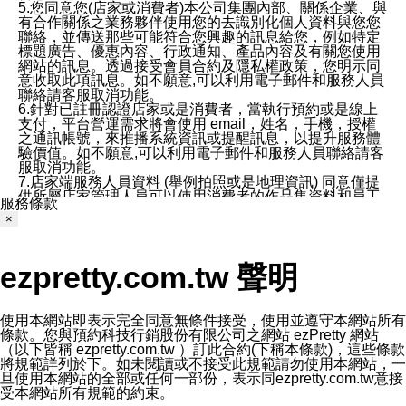
5.您同意您(店家或消費者)本公司集團內部、關係企業、與
有合作關係之業務夥伴使用您的去識別化個人資料與您您
聯絡，並傳送那些可能符合您興趣的訊息給您，例如特定
標題廣告、優惠內容、行政通知、產品內容及有關您使用
網站的訊息。透過接受會員合約及隱私權政策，您明示同
意收取此項訊息。如不願意,可以利用電子郵件和服務人員
聯絡請客服取消功能。
6.針對已註冊認證店家或是消費者，當執行預約或是線上
支付，平台營運需求將會使用 email，姓名，手機，授權
之通訊帳號，來推播系統資訊或提醒訊息，以提升服務體
驗價值。如不願意,可以利用電子郵件和服務人員聯絡請客
服取消功能。
7.店家端服務人員資料 (舉例拍照或是地理資訊) 同意僅提
供所屬店家管理人員可以使用消費者的作品集資料和員工
服務條款
打卡個人圖像行為。本公司及ezPretty平台不會做任何使
×
用。
三、本公司對您個人資料的揭露
1.基於現有服務平台的監管環境，預約科技保證不會揭露
ezpretty.com.tw 聲明
任何店家的營運資訊，且預約科技和店家均不能洩露消費
者的個人資料。然而，在某些情況下，本公司可能會因受
政府要求或法律規定，而被迫向政府或第三方提供資料。
第三方也可能非法地攔截或存取傳輸的私人通訊，或會員
使用本網站即表示完全同意無條件接受，使用並遵守本網站所有
可能濫用或誤用從本公司網站獲得的您的資料。因此，儘
條款。您與預約科技行銷股份有限公司之網站 ezPretty 網站
管本公司使用企業標準的保護措施來保護您的隱私，本公
（以下皆稱 ezpretty.com.tw ）訂此合約(下稱本條款)，這些條款
司並未承諾您的個人識別資料或私人通訊將永遠保密。
將規範詳列於下。如未閱讀或不接受此規範請勿使用本網站，一
2.根據本公司的政策，本公司不會將涉及您的個人識別資
旦使用本網站的全部或任何一部份，表示同ezpretty.com.tw意接
料出租或出售給第三方。
受本網站所有規範的約束。
3. 本公司、所屬集團、關係企業或與其合作行銷之第三方