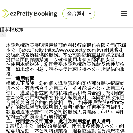
隱私權政策
×
本隱私權政策聲明適用於預約科技行銷股份有限公司(下稱
本公司)於ezPretty (http://www.ezpretty.com.tw) 網域名及
次級網域名所提供的服務。本公司將以慎重且嚴謹之態度
提供全面的保護措施，以確保使用者個人隱私的安全。
在使用本網站時，您同意受本隱私權政策條款及條件所拘
束，如果您不同意，請不要使用或取得本公司所提供的服
務。
一、適用範圍
根據以下所述，您的個人識別資料的某些部分將被揭露給
與本公司有業務合作之第三方，並可能被本公司及第三方
使用。通過註冊並同意隱私權政策和會員合約，您明確同
意本公司使用和揭露您的個人識別資料。本隱私權政策已
合併並與會員合約的條款相一致。 如果用戶對於ezPretty
網站的隱私權聲明或與個人資料相關的任何事項有疑問，
歡迎透過電子郵件與本公司的服務人員聯絡，ezPretty網
站將盡快回覆並進行解釋說明。
二、您同意本公司蒐集、處理及利用您的個人資料
1.當您與本公司網站洽辦業務、使用服務或參與本公司網
站各項活動，本公司將視業務、服務或活動性質請您提供