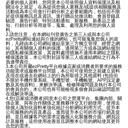
必要的個人資料，您同意本公司依照個人資料保護法及相
關法令之規定，在為提供您個人業務及/或提供相關服務及
活動或為本公司進行行銷分析之必要範圍內，包括但不限
於提供服務訊息及資訊、進行贈品兌換活動、會員登錄及
驗證、廣告行銷、特別活動通知、新服務、新產品之通
知、行銷分析等用途等，蒐集、處理及利用您的個人資
料。
2.請您注意，在本網站刊登廣告之第三人或與本公司
ezPretty網站連結與介接的網站，也可能蒐集您個人的資
料，凡經由本公司網站連結至第三方獨立管理、經營之網
站，其有關個人資料的保護，適用第三方或各該網站個別
的隱私權保護政策，其資料處理措施不適用本網站之隱私
權保護政策，本公司對於該等第三人或連結網站之行為不
負連帶責任。
3.本公司所屬ezPretty平台根據店家或消費者所要求的服務
功能需求或服務平台問題，本公司可使用您之前建立資料
及現在或過去在網站上的行為所取得之其他資料 (包括但
不限於手機作業系統、手機型號、手機帳號、APP設定參
數及其他資料)，來解決爭議、檢修障礙問題及執行本公司
的會員合約，本公司也有可能檢視多個會員以確認問題所
在或解決爭議。
4.您(店家或消費者)同意本公司之營運平台、集團內部、關
係企業、與有合作關係之業務夥伴交叉行銷使用，使用去
除個人識別化資料來強化統計分析網站利用方式、提升本
公司服務的內容及產品，進而提升本公司的市場行銷及促
銷、並且根據客戶的需求定義個人化製服務介面、網頁設
計及服務，這些使用改善並且調整本公司的網站使其更符
合您的需求。