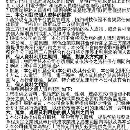
6.針對已註冊認證店家或是消費者，當執行預約或是線上支付
意,可以利用電子郵件和服務人員聯絡請客服取消功能。
7.店家端服務人員資料 (舉例拍照或是地理資訊) 同意僅提
三、本公司對您個人資料的揭露
1.基於現有服務平台的監管環境，預約科技保證不會揭露任
律規定，而被迫向政府或第三方提供資料。
第三方也可能非法地攔截或存取傳輸的私人通訊，或會員可
的個人識別資料或私人通訊將永遠保密。
2.根據本公司的政策，本公司不會將涉及您的個人識別資料
3. 本公司、所屬集團、關係企業或與其合作行銷之第三方
將提供您表示拒絕行銷之方式，本公司不會向您索取相關費
務合作公司或第三方業務合作公司將立即停止利用您的個人
四、個人資料利用之期間、地區、對象及方式如下
1.期間：您同意於本公司存續期間或依法令之資料保存期間
2.地區：就中華民國領域內。
3.對象：本公司所屬公司(本公司)及其分公司、本公司之關
4.方式：以電話、簡訊、電子郵件、紙本或其他合於當時科
圍內，為行銷建檔、揭露、轉介或交互運用予本公司及其合
五、個人資料之類別
本聲明所指之個人資料類別如下:
1.您提供之資料，包括您的姓名、性別、連絡方式(包括但不
身分之個人資料，及執行職務或業務之必要範圍內所需蒐集
2.為提升服務品質，本公司會依照所提供服務之性質，記錄
分析和網路行為調查，以便於改善本公司的服務品質，資料
六、蒐集、處理及利用您的個人資料之目的
1.本公司為提供良好服務、客戶管理與服務、提供預約服務
章程所定之業務及執行職務或業務之必要範圍內等以及為本
2.本公司僅蒐集為執行上述特定目的所必要提供之個人資料