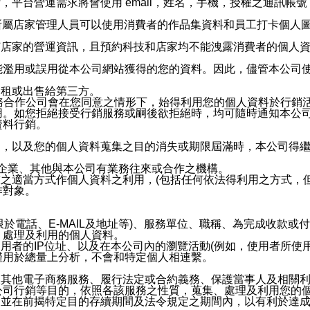
，平台營運需求將會使用 email，姓名，手機，授權之通訊
供所屬店家管理人員可以使用消費者的作品集資料和員工打卡個人圖像
何店家的營運資訊，且預約科技和店家均不能洩露消費者的個人
能濫用或誤用從本公司網站獲得的您的資料。因此，儘管本公司
出租或出售給第三方。
業務合作公司會在您同意之情形下，始得利用您的個人資料於行銷
用。如您拒絕接受行銷服務或嗣後欲拒絕時，均可隨時通知本公
資料行銷。
內，以及您的個人資料蒐集之目的消失或期限屆滿時，本公司得
係企業、其他與本公司有業務往來或合作之機構。
技之適當方式作個人資料之利用，(包括任何依法得利用之方式，
作對象。
限於電話、E-MAIL及地址等)、服務單位、職稱、為完成收款
、處理及利用的個人資料。
使用者的IP位址、以及在本公司內的瀏覽活動(例如，使用者所使
僅用於總量上分析，不會和特定個人相連繫。
及其他電子商務服務、履行法定或合約義務、保護當事人及相關
公司行銷等目的，依照各該服務之性質，蒐集、處理及利用您的
，並在前揭特定目的存續期間及法令規定之期間內，以有利於達成