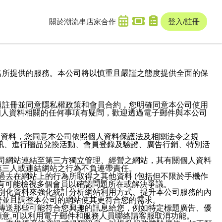
關於潮流串
店家合作
登入/註冊
域名及次級網域名所提供的服務。本公司將以慎重且嚴謹之態度提供全面的保
過註冊並同意隱私權政策和會員合約，您明確同意本公司使用
與個人資料相關的任何事項有疑問，歡迎透過電子郵件與本公司
人資料，您同意本公司依照個人資料保護法及相關法令之規
訊、進行贈品兌換活動、會員登錄及驗證、廣告行銷、特別活
本公司網站連結至第三方獨立管理、經營之網站，其有關個人資料
第三人或連結網站之行為不負連帶責任。
或過去在網站上的行為所取得之其他資料 (包括但不限於手機作
也有可能檢視多個會員以確認問題所在或解決爭議。
識別化資料來強化統計分析網站利用方式、提升本公司服務的內
善並且調整本公司的網站使其更符合您的需求。
並傳送那些可能符合您興趣的訊息給您，例如特定標題廣告、優
意,可以利用電子郵件和服務人員聯絡請客服取消功能。