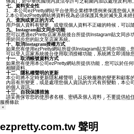
傳真)，於中華民國境內及法令許可之範圍內加以處理及利用
七、資料安全性
1、本公司ezPretty網站平台使用企業標準慣例來保護
2.本公司ezPretty網站將資料視為必須保護其免於滅
八、查詢或更正的方式
用戶個人資料有變更、或發現個人資料不正確的時候，可以隨時
九、Instagram貼文同步功能
您可以透過ezPretty店家系統後台所提供Instagram貼文同
用於同步您的貼文至店家系統。
十、取消Instagram授權方式
如果您有使用ezPretty網站所提供Instagram貼文同
可以登入店家系統後台使用取消授權功能，系統將立即清除您的
十一、取消帳號資料方式
如果您有使用本公司ezPretty網站所提供功能，您可以於任何
相關資料。
十二、隱私權聲明的更新
本公司將不定時更新隱私權聲明，以反映服務的變更和顧客的意見反
內容有所變更，或是處理您個人資訊的方式有所變動，本公司一
的個人資訊。
十三、自我保護措施
請妥善保管您的使用者名稱、密碼及個人資料，不要提供給
窗，以防止他人讀取您的個人資料、信件或進入所機關管理
服務條款
十四、傳送宣傳本站資訊或電子郵件之政策
×
您同意本公司網站，透過您所提供的郵件地址與您取得聯絡
停止接收這些資料或電子郵件。
十五、訊息通知
ezpretty.com.tw 聲明
本公司/本服務將以通知型訊息傳送重要訊息給您。即使未加
本公司/本服務傳送之通知型訊息以對您有效且重要的訊息為