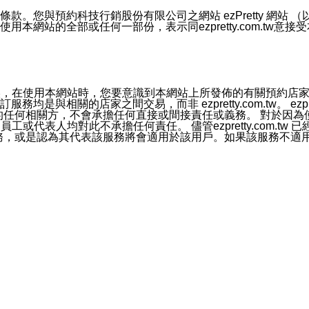
號碼比對相符。
息。
預約科技行銷股份有限公司之網站 ezPretty 網站 （以下皆稱 
網站的全部或任何一部份，表示同ezpretty.com.tw意
的資訊均無誤，在使用本網站時，您要意識到本網站上所發佈的有關預
官方帳號或認證官方帳號的通知型訊息。
相關的店家之間交易，而非 ezpretty.com.tw。 ezpr
屬於買賣行為的任何相關方，不會承擔任何直接或間接責任或義務。 
人員、員工或代表人均對此不承擔任何責任。 儘管ezpretty.co
薦的服務，或是認為其代表該服務將會適用於該用戶。如果該服務不適用於您，
有一部無效時，不影響其他條款之效力。 本條款如有未盡之處，雙方
的合法年齡。可以針對您在使用本網站時產生的任何責任，形成有約束