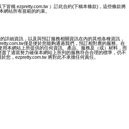
ezpretty.com.tw ）訂此合約(下稱本條款)，這些條款將
接受本網站所有規範的約束。
約店家的詳細資訊，以及與預訂服務相關資訊在內的其他各種資訊，
etty.com.tw僅是便於您能夠通過我們，預訂相對應的服務。在
對於因為使用本網站上所提供的任何資訊、產品、服務及（或）材料，而
m.tw 已經盡了適當努力確保本網站上所列的服務符合合理的標準，仍不
ezpretty.com.tw 將對此不承擔任何責任。
均應依誠實信用、平等互惠原則，共商解決之道。
力的法律責任。您理解使用本網站時及他人使用您的登錄資訊使用本