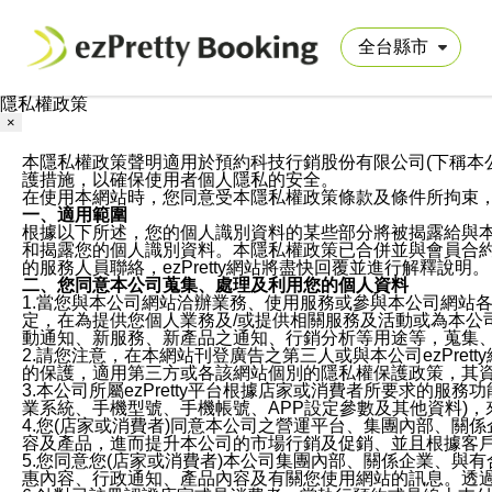
隱私權政策
×
本隱私權政策聲明適用於預約科技行銷股份有限公司(下稱本公司)於ezP
護措施，以確保使用者個人隱私的安全。
在使用本網站時，您同意受本隱私權政策條款及條件所拘束
一、適用範圍
根據以下所述，您的個人識別資料的某些部分將被揭露給與
和揭露您的個人識別資料。本隱私權政策已合併並與會員合約的
的服務人員聯絡，ezPretty網站將盡快回覆並進行解釋說明。
二、您同意本公司蒐集、處理及利用您的個人資料
1.當您與本公司網站洽辦業務、使用服務或參與本公司網站
定，在為提供您個人業務及/或提供相關服務及活動或為本
動通知、新服務、新產品之通知、行銷分析等用途等，蒐集
2.請您注意，在本網站刊登廣告之第三人或與本公司ezPr
的保護，適用第三方或各該網站個別的隱私權保護政策，其
3.本公司所屬ezPretty平台根據店家或消費者所要求的
業系統、手機型號、手機帳號、APP設定參數及其他資料)
4.您(店家或消費者)同意本公司之營運平台、集團內部、
容及產品，進而提升本公司的市場行銷及促銷、並且根據客
5.您同意您(店家或消費者)本公司集團內部、關係企業、
惠內容、行政通知、產品內容及有關您使用網站的訊息。透過