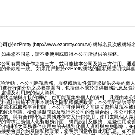
retty (http://www.ezpretty.com.tw) 網
，如果您不同意，請不要使用或取得本公司所提供的服務。
本公司有業務合作之第三方，並可能被本公司及第三方使用。通
條款相一致。 如果用戶對於ezPretty網站的隱私權聲明或
各項活動，本公司將視業務、服務或活動性質請您提供必要的個
公司進行行銷分析之必要範圍內，包括但不限於提供服務訊息及資
、處理及利用您的個人資料。
etty網站連結與介接的網站，也可能蒐集您個人的資料，凡經由
資料處理措施不適用本網站之隱私權保護政策，本公司對於該等
服務功能需求或服務平台問題，本公司可使用您之前建立資料及現在
，來解決爭議、檢修障礙問題及執行本公司的會員合約，本公司
關係企業、與有合作關係之業務夥伴交叉行銷使用，使用去除個人
戶的需求定義個人化製服務介面、網頁設計及服務，這些使用改
與有合作關係之業務夥伴使用您的去識別化個人資料與您您聯絡，
接受會員合約及隱私權政策，您明示同意收取此項訊息。如不願