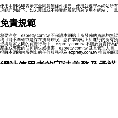
1.LINE 帳號設定的電話號碼與本公司/本服務所傳來的電話
2.該 LINE 帳號已在 LINE APP 設定中，同意接收通知型訊
使用本網站即表示完全同意無條件接受，使用並遵守本網站所有條款。您與
3.LINE 帳號未封鎖傳送訊息之 LINE 官方帳號。
規範詳列於下。如未閱讀或不接受此規範請勿使用本網站，一旦使用本
欲變更通知型訊息的設定，操作如下：
1.點選「主頁」＞「設定」
免責規範
2.點選「隱私設定」
3.點選「提供使用資料」
4.點選「LINE通知型訊息」
5.開關「接收LINE通知型訊息」
您要注意，ezpretty.com.tw 不保證本網站上所發佈
❗️關閉「接收通知型訊息」後，將不會接收到來自任何企業
均可能不準確或是存在拼寫錯誤。您在本網站上所進行的所有預訂服務均是與
您與店家之間的買賣行為中， ezpretty.com.tw 不
產生或導致的任何損失或損害，ezpretty.com.tw 及其管理
得將本網站內所列出的任何服務視為 ezpretty.com.tw 推
網站使用者的守法義務及承諾
本條款構成您與 ezPretty 間之有效契約。 本條款中如
年齡和責任
你向 ezpretty.com.tw您確認您已經達到使用本網站
網站時所產生的交易責任。