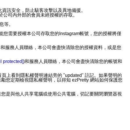
強化資訊安全，防止駭客攻擊以及異地備援。
免於公司內外部的會員未經授權的存取。
訊息等。
用此功能您需要授權本公司存取您的Instagram帳號，您的授權將僅
透過電子郵件和服務人員聯絡，本公司會盡快清除您的授權資料，或是您
。
l protected]
)和服務人員聯絡，本公司會盡快清除您的帳號和
上看到隱私權聲明連結旁的 "updated" 註記。如果聲明的
期檢視隱私權聲明，以得知 ezPretty 網站如何保護您
若您是與他人共享電腦或使用公共電腦，切記要關閉瀏覽器視
依照該資料或電子郵件所指示之方法、說明或功能連結，隨時
者，將可收到通知型訊息。