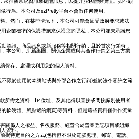
帳號，來推播系統資訊或提醒訊息，以提升服務體驗價值。如不願
行為。本公司及ezPretty平台不會做任何使用。
資料。然而，在某些情況下，本公司可能會因受政府要求或法
使用企業標準的保護措施來保護您的隱私，本公司並未承諾您
活動資訊、商品訊息或新服務等相關行銷，且於首次行銷時，
司，本公司、所屬集團、關係企業或與其合作行銷之第三方業
繼續保存、處理或利用您的個人資料。
但不限於使用於本網站或與外部合作之行銷)並於法令容許之範
或付款所需之資料、IＰ位址、及其他得以直接或間接識別使用者
用的軟硬體、所點選的網頁)等資料，但是這些資料僅供作流量
利害關係人之權益、售後服務、經營合於營業登記項目或組織
個人資料。
前揭特定目的之方式(包括但不限於電腦處理、郵寄、電話、