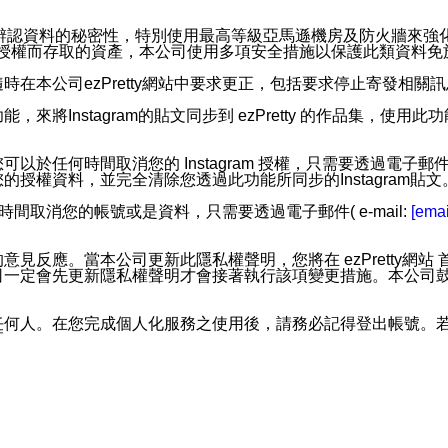
。
您個人辨認資料的秘密性，特別使用最高等級亞馬遜機房及防火牆來
失及未經授權而存取的資產，本公司使用多項安全措施以保護此類資料
在本公司ezPretty網站中要求更正，包括要求停止寄發相關
步功能，來將Instagram的貼文同步到 ezPretty 的作品集，使
步功能，您可以於任何時間取消您的 Instagram 授權，只需要
授權資料，並完全清除您透過此功能所同步的Instagram貼文
時間取消您的帳號或是資料，只需要透過電子郵件( e-mail:
[emai
應。當本公司更新此隱私權聲明，您將在 ezPretty網站 首頁
定會先更新隱私權聲明才會接著執行該項變更措施。本公司鼓勵您定
任何人。在您完成個人化服務之使用後，請務必記得登出帳號。
區。
並傳送或宣傳本網站各項服務之資料或電子郵件供您參考。您能
入本公司/本服務好友，您仍可接收到通知型訊息。
限，以廣告或其他目的的訊息皆不會被傳送。滿足以下三個條件