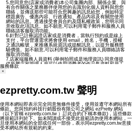
5.您同意您(店家或消費者)本公司集團內部、關係企業、與
有合作關係之業務夥伴使用您的去識別化個人資料與您您
聯絡，並傳送那些可能符合您興趣的訊息給您，例如特定
標題廣告、優惠內容、行政通知、產品內容及有關您使用
網站的訊息。透過接受會員合約及隱私權政策，您明示同
意收取此項訊息。如不願意,可以利用電子郵件和服務人員
聯絡請客服取消功能。
6.針對已註冊認證店家或是消費者，當執行預約或是線上
支付，平台營運需求將會使用 email，姓名，手機，授權
之通訊帳號，來推播系統資訊或提醒訊息，以提升服務體
驗價值。如不願意,可以利用電子郵件和服務人員聯絡請客
服取消功能。
7.店家端服務人員資料 (舉例拍照或是地理資訊) 同意僅提
供所屬店家管理人員可以使用消費者的作品集資料和員工
服務條款
打卡個人圖像行為。本公司及ezPretty平台不會做任何使
×
用。
三、本公司對您個人資料的揭露
1.基於現有服務平台的監管環境，預約科技保證不會揭露
ezpretty.com.tw 聲明
任何店家的營運資訊，且預約科技和店家均不能洩露消費
者的個人資料。然而，在某些情況下，本公司可能會因受
政府要求或法律規定，而被迫向政府或第三方提供資料。
第三方也可能非法地攔截或存取傳輸的私人通訊，或會員
使用本網站即表示完全同意無條件接受，使用並遵守本網站所有
可能濫用或誤用從本公司網站獲得的您的資料。因此，儘
條款。您與預約科技行銷股份有限公司之網站 ezPretty 網站
管本公司使用企業標準的保護措施來保護您的隱私，本公
（以下皆稱 ezpretty.com.tw ）訂此合約(下稱本條款)，這些條款
司並未承諾您的個人識別資料或私人通訊將永遠保密。
將規範詳列於下。如未閱讀或不接受此規範請勿使用本網站，一
2.根據本公司的政策，本公司不會將涉及您的個人識別資
旦使用本網站的全部或任何一部份，表示同ezpretty.com.tw意接
料出租或出售給第三方。
受本網站所有規範的約束。
3. 本公司、所屬集團、關係企業或與其合作行銷之第三方