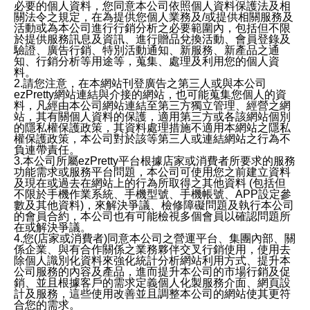
必要的個人資料，您同意本公司依照個人資料保護法及相
關法令之規定，在為提供您個人業務及/或提供相關服務及
活動或為本公司進行行銷分析之必要範圍內，包括但不限
於提供服務訊息及資訊、進行贈品兌換活動、會員登錄及
驗證、廣告行銷、特別活動通知、新服務、新產品之通
知、行銷分析等用途等，蒐集、處理及利用您的個人資
料。
2.請您注意，在本網站刊登廣告之第三人或與本公司
ezPretty網站連結與介接的網站，也可能蒐集您個人的資
料，凡經由本公司網站連結至第三方獨立管理、經營之網
站，其有關個人資料的保護，適用第三方或各該網站個別
的隱私權保護政策，其資料處理措施不適用本網站之隱私
權保護政策，本公司對於該等第三人或連結網站之行為不
負連帶責任。
3.本公司所屬ezPretty平台根據店家或消費者所要求的服務
功能需求或服務平台問題，本公司可使用您之前建立資料
及現在或過去在網站上的行為所取得之其他資料 (包括但
不限於手機作業系統、手機型號、手機帳號、APP設定參
數及其他資料)，來解決爭議、檢修障礙問題及執行本公司
的會員合約，本公司也有可能檢視多個會員以確認問題所
在或解決爭議。
4.您(店家或消費者)同意本公司之營運平台、集團內部、關
係企業、與有合作關係之業務夥伴交叉行銷使用，使用去
除個人識別化資料來強化統計分析網站利用方式、提升本
公司服務的內容及產品，進而提升本公司的市場行銷及促
銷、並且根據客戶的需求定義個人化製服務介面、網頁設
計及服務，這些使用改善並且調整本公司的網站使其更符
合您的需求。