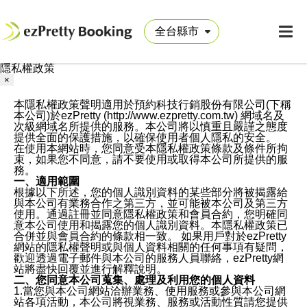
隱私權政策
×
本隱私權政策聲明適用於預約科技行銷股份有限公司(下稱
本公司)於ezPretty (http://www.ezpretty.com.tw) 網域名及
次級網域名所提供的服務。本公司將以慎重且嚴謹之態度
提供全面的保護措施，以確保使用者個人隱私的安全。
在使用本網站時，您同意受本隱私權政策條款及條件所拘
束，如果您不同意，請不要使用或取得本公司所提供的服
務。
一、適用範圍
根據以下所述，您的個人識別資料的某些部分將被揭露給
與本公司有業務合作之第三方，並可能被本公司及第三方
使用。通過註冊並同意隱私權政策和會員合約，您明確同
意本公司使用和揭露您的個人識別資料。本隱私權政策已
合併並與會員合約的條款相一致。 如果用戶對於ezPretty
網站的隱私權聲明或與個人資料相關的任何事項有疑問，
歡迎透過電子郵件與本公司的服務人員聯絡，ezPretty網
站將盡快回覆並進行解釋說明。
二、您同意本公司蒐集、處理及利用您的個人資料
1.當您與本公司網站洽辦業務、使用服務或參與本公司網
站各項活動，本公司將視業務、服務或活動性質請您提供