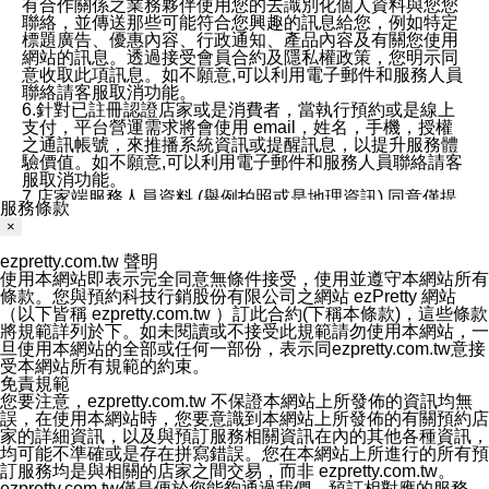
有合作關係之業務夥伴使用您的去識別化個人資料與您您
聯絡，並傳送那些可能符合您興趣的訊息給您，例如特定
標題廣告、優惠內容、行政通知、產品內容及有關您使用
網站的訊息。透過接受會員合約及隱私權政策，您明示同
意收取此項訊息。如不願意,可以利用電子郵件和服務人員
聯絡請客服取消功能。
6.針對已註冊認證店家或是消費者，當執行預約或是線上
支付，平台營運需求將會使用 email，姓名，手機，授權
之通訊帳號，來推播系統資訊或提醒訊息，以提升服務體
驗價值。如不願意,可以利用電子郵件和服務人員聯絡請客
服取消功能。
7.店家端服務人員資料 (舉例拍照或是地理資訊) 同意僅提
服務條款
供所屬店家管理人員可以使用消費者的作品集資料和員工
×
打卡個人圖像行為。本公司及ezPretty平台不會做任何使
用。
ezpretty.com.tw 聲明
三、本公司對您個人資料的揭露
使用本網站即表示完全同意無條件接受，使用並遵守本網站所有
1.基於現有服務平台的監管環境，預約科技保證不會揭露
條款。您與預約科技行銷股份有限公司之網站 ezPretty 網站
任何店家的營運資訊，且預約科技和店家均不能洩露消費
（以下皆稱 ezpretty.com.tw ）訂此合約(下稱本條款)，這些條款
者的個人資料。然而，在某些情況下，本公司可能會因受
將規範詳列於下。如未閱讀或不接受此規範請勿使用本網站，一
政府要求或法律規定，而被迫向政府或第三方提供資料。
旦使用本網站的全部或任何一部份，表示同ezpretty.com.tw意接
第三方也可能非法地攔截或存取傳輸的私人通訊，或會員
受本網站所有規範的約束。
可能濫用或誤用從本公司網站獲得的您的資料。因此，儘
免責規範
管本公司使用企業標準的保護措施來保護您的隱私，本公
您要注意，ezpretty.com.tw 不保證本網站上所發佈的資訊均無
司並未承諾您的個人識別資料或私人通訊將永遠保密。
誤，在使用本網站時，您要意識到本網站上所發佈的有關預約店
2.根據本公司的政策，本公司不會將涉及您的個人識別資
家的詳細資訊，以及與預訂服務相關資訊在內的其他各種資訊，
料出租或出售給第三方。
均可能不準確或是存在拼寫錯誤。您在本網站上所進行的所有預
3. 本公司、所屬集團、關係企業或與其合作行銷之第三方
訂服務均是與相關的店家之間交易，而非 ezpretty.com.tw。
業務合作公司會在您同意之情形下，始得利用您的個人資
ezpretty.com.tw僅是便於您能夠通過我們，預訂相對應的服務。