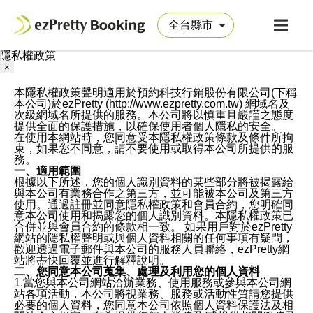
隱私權政策
×
本隱私權政策聲明適用於預約科技行銷股份有限公司(下稱
本公司)於ezPretty (http://www.ezpretty.com.tw) 網域名及
次級網域名所提供的服務。本公司將以慎重且嚴謹之態度
提供全面的保護措施，以確保使用者個人隱私的安全。
在使用本網站時，您同意受本隱私權政策條款及條件所拘
束，如果您不同意，請不要使用或取得本公司所提供的服
務。
一、適用範圍
根據以下所述，您的個人識別資料的某些部分將被揭露給
與本公司有業務合作之第三方，並可能被本公司及第三方
使用。通過註冊並同意隱私權政策和會員合約，您明確同
意本公司使用和揭露您的個人識別資料。本隱私權政策已
合併並與會員合約的條款相一致。 如果用戶對於ezPretty
網站的隱私權聲明或與個人資料相關的任何事項有疑問，
歡迎透過電子郵件與本公司的服務人員聯絡，ezPretty網
站將盡快回覆並進行解釋說明。
二、您同意本公司蒐集、處理及利用您的個人資料
1.當您與本公司網站洽辦業務、使用服務或參與本公司網
站各項活動，本公司將視業務、服務或活動性質請您提供
必要的個人資料，您同意本公司依照個人資料保護法及相