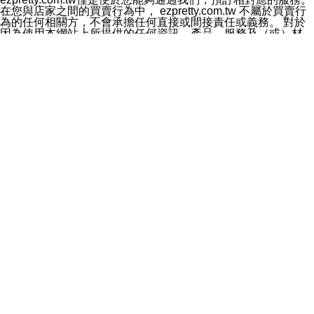
料於行銷活動資訊、商品訊息或新服務等相關行銷，且於
在您與店家之間的買賣行為中， ezpretty.com.tw 不屬於買賣行
首次行銷時，將提供您表示拒絕行銷之方式，本公司不會
為的任何相關方，不會承擔任何直接或間接責任或義務。 對於
向您索取相關費用。如您拒絕接受行銷服務或嗣後欲拒絕
因為使用本網站上所提供的任何資訊、產品、服務及（或）材
時，均可隨時通知本公司，本公司、所屬集團、關係企業
料，而產生或導致的任何損失或損害，ezpretty.com.tw 及其管
或與其合作行銷之第三方業務合作公司或第三方業務合作
理人員、員工或代表人均對此不承擔任何責任。 儘管
公司將立即停止利用您的個人資料行銷。
ezpretty.com.tw 已經盡了適當努力確保本網站上所列的服務符
四、個人資料利用之期間、地區、對象及方式如下
合合理的標準，仍不得將本網站內所列出的任何服務視為
1.期間：您同意於本公司存續期間或依法令之資料保存期
ezpretty.com.tw 推薦的服務，或是認為其代表該服務將會適用
間內，以及您的個人資料蒐集之目的消失或期限屆滿時，
於該用戶。如果該服務不適用於您，ezpretty.com.tw 將對此不
本公司得繼續保存、處理或利用您的個人資料。
承擔任何責任。
2.地區：就中華民國領域內。
網站使用者的守法義務及承諾
3.對象：本公司所屬公司(本公司)及其分公司、本公司之關
本條款構成您與 ezPretty 間之有效契約。 本條款中如有一部無
係企業、其他與本公司有業務往來或合作之機構。
效時，不影響其他條款之效力。 本條款如有未盡之處，雙方均
4.方式：以電話、簡訊、電子郵件、紙本或其他合於當時
應依誠實信用、平等互惠原則，共商解決之道。
科技之適當方式作個人資料之利用，(包括任何依法得利用
年齡和責任
之方式，但不限於使用於本網站或與外部合作之行銷)並於
你向 ezpretty.com.tw您確認您已經達到使用本網站的合法年
法令容許之範圍內，為行銷建檔、揭露、轉介或交互運用
齡。可以針對您在使用本網站時產生的任何責任，形成有約束力
予本公司及其合作對象。
的法律責任。您理解使用本網站時及他人使用您的登錄資訊使用
五、個人資料之類別
本網站時所產生的交易責任。
本聲明所指之個人資料類別如下:
網站連結
1.您提供之資料，包括您的姓名、性別、連絡方式(包括但
本網站可能包含有通往ezpretty.com.tw以外的其他方所運營網站
不限於電話、E-MAIL及地址等)、服務單位、職稱、為完
的超連結。此類超連結僅提供用於參考。此類網站不是由
成收款或付款所需之資料、IＰ位址、及其他得以直接或間
ezpretty.com.tw 控制，我們對其內容不承擔任何責任。在本網
接識別使用者身分之個人資料，及執行職務或業務之必要
站上加入通往此類網站的超連結，並非暗示我們贊同此類網站上
範圍內所需蒐集、處理及利用的個人資料。
的材料或是與其經營人之間存在任何聯繫。
2.為提升服務品質，本公司會依照所提供服務之性質，記
智慧財產權聲明
錄使用者的IP位址、以及在本公司內的瀏覽活動(例如，使
本網站上的所有資訊、內容、圖片、文字、聲音、圖像22、按
用者所使用的軟硬體、所點選的網頁)等資料，但是這些資
鈕、商標、服務標章及商品名稱均受中華民國國家法律及國際條