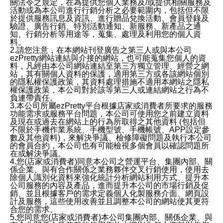
關法令之規定，在為提供您個人業務及/或提供相關服務及
活動或為本公司進行行銷分析之必要範圍內，包括但不限
於提供服務訊息及資訊、進行贈品兌換活動、會員登錄及
驗證、廣告行銷、特別活動通知、新服務、新產品之通
知、行銷分析等用途等，蒐集、處理及利用您的個人資
料。
2.請您注意，在本網站刊登廣告之第三人或與本公司
ezPretty網站連結與介接的網站，也可能蒐集您個人的資
料，凡經由本公司網站連結至第三方獨立管理、經營之網
站，其有關個人資料的保護，適用第三方或各該網站個別
的隱私權保護政策，其資料處理措施不適用本網站之隱私
權保護政策，本公司對於該等第三人或連結網站之行為不
負連帶責任。
3.本公司所屬ezPretty平台根據店家或消費者所要求的服務
功能需求或服務平台問題，本公司可使用您之前建立資料
及現在或過去在網站上的行為所取得之其他資料 (包括但
不限於手機作業系統、手機型號、手機帳號、APP設定參
數及其他資料)，來解決爭議、檢修障礙問題及執行本公司
的會員合約，本公司也有可能檢視多個會員以確認問題所
在或解決爭議。
4.您(店家或消費者)同意本公司之營運平台、集團內部、關
係企業、與有合作關係之業務夥伴交叉行銷使用，使用去
除個人識別化資料來強化統計分析網站利用方式、提升本
公司服務的內容及產品，進而提升本公司的市場行銷及促
銷、並且根據客戶的需求定義個人化製服務介面、網頁設
計及服務，這些使用改善並且調整本公司的網站使其更符
合您的需求。
5.您同意您(店家或消費者)本公司集團內部、關係企業、與