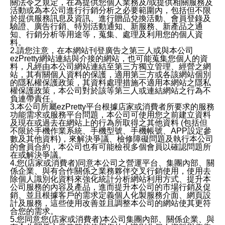
關法令之規定，在為提供您個人業務及/或提供相關服務及
活動或為本公司進行行銷分析之必要範圍內，包括但不限
於提供服務訊息及資訊、進行贈品兌換活動、會員登錄及
驗證、廣告行銷、特別活動通知、新服務、新產品之通
知、行銷分析等用途等，蒐集、處理及利用您的個人資
料。
2.請您注意，在本網站刊登廣告之第三人或與本公司
ezPretty網站連結與介接的網站，也可能蒐集您個人的資
料，凡經由本公司網站連結至第三方獨立管理、經營之網
站，其有關個人資料的保護，適用第三方或各該網站個別
的隱私權保護政策，其資料處理措施不適用本網站之隱私
權保護政策，本公司對於該等第三人或連結網站之行為不
負連帶責任。
3.本公司所屬ezPretty平台根據店家或消費者所要求的服務
功能需求或服務平台問題，本公司可使用您之前建立資料
及現在或過去在網站上的行為所取得之其他資料 (包括但
不限於手機作業系統、手機型號、手機帳號、APP設定參
數及其他資料)，來解決爭議、檢修障礙問題及執行本公司
的會員合約，本公司也有可能檢視多個會員以確認問題所
在或解決爭議。
4.您(店家或消費者)同意本公司之營運平台、集團內部、關
係企業、與有合作關係之業務夥伴交叉行銷使用，使用去
除個人識別化資料來強化統計分析網站利用方式、提升本
公司服務的內容及產品，進而提升本公司的市場行銷及促
銷、並且根據客戶的需求定義個人化製服務介面、網頁設
計及服務，這些使用改善並且調整本公司的網站使其更符
合您的需求。
5.您同意您(店家或消費者)本公司集團內部、關係企業、與