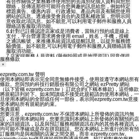
有合作關係之業務夥伴使用您的去識別化個人資料與您您
聯絡，並傳送那些可能符合您興趣的訊息給您，例如特定
標題廣告、優惠內容、行政通知、產品內容及有關您使用
網站的訊息。透過接受會員合約及隱私權政策，您明示同
意收取此項訊息。如不願意,可以利用電子郵件和服務人員
聯絡請客服取消功能。
6.針對已註冊認證店家或是消費者，當執行預約或是線上
支付，平台營運需求將會使用 email，姓名，手機，授權
之通訊帳號，來推播系統資訊或提醒訊息，以提升服務體
驗價值。如不願意,可以利用電子郵件和服務人員聯絡請客
服取消功能。
7.店家端服務人員資料 (舉例拍照或是地理資訊) 同意僅提
服務條款
供所屬店家管理人員可以使用消費者的作品集資料和員工
×
打卡個人圖像行為。本公司及ezPretty平台不會做任何使
用。
ezpretty.com.tw 聲明
三、本公司對您個人資料的揭露
使用本網站即表示完全同意無條件接受，使用並遵守本網站所有
1.基於現有服務平台的監管環境，預約科技保證不會揭露
條款。您與預約科技行銷股份有限公司之網站 ezPretty 網站
任何店家的營運資訊，且預約科技和店家均不能洩露消費
（以下皆稱 ezpretty.com.tw ）訂此合約(下稱本條款)，這些條款
者的個人資料。然而，在某些情況下，本公司可能會因受
將規範詳列於下。如未閱讀或不接受此規範請勿使用本網站，一
政府要求或法律規定，而被迫向政府或第三方提供資料。
旦使用本網站的全部或任何一部份，表示同ezpretty.com.tw意接
第三方也可能非法地攔截或存取傳輸的私人通訊，或會員
受本網站所有規範的約束。
可能濫用或誤用從本公司網站獲得的您的資料。因此，儘
免責規範
管本公司使用企業標準的保護措施來保護您的隱私，本公
您要注意，ezpretty.com.tw 不保證本網站上所發佈的資訊均無
司並未承諾您的個人識別資料或私人通訊將永遠保密。
誤，在使用本網站時，您要意識到本網站上所發佈的有關預約店
2.根據本公司的政策，本公司不會將涉及您的個人識別資
家的詳細資訊，以及與預訂服務相關資訊在內的其他各種資訊，
料出租或出售給第三方。
均可能不準確或是存在拼寫錯誤。您在本網站上所進行的所有預
3. 本公司、所屬集團、關係企業或與其合作行銷之第三方
訂服務均是與相關的店家之間交易，而非 ezpretty.com.tw。
業務合作公司會在您同意之情形下，始得利用您的個人資
ezpretty.com.tw僅是便於您能夠通過我們，預訂相對應的服務。