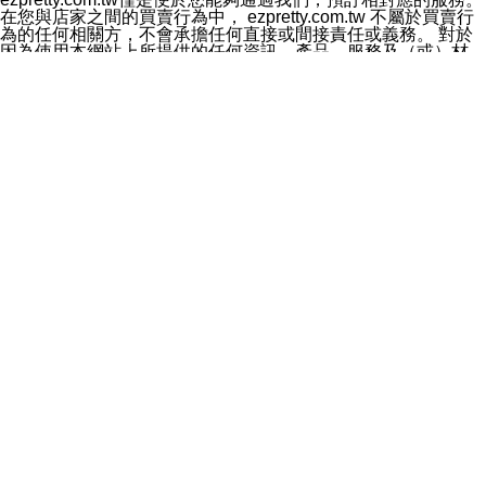
料於行銷活動資訊、商品訊息或新服務等相關行銷，且於
在您與店家之間的買賣行為中， ezpretty.com.tw 不屬於買賣行
首次行銷時，將提供您表示拒絕行銷之方式，本公司不會
為的任何相關方，不會承擔任何直接或間接責任或義務。 對於
向您索取相關費用。如您拒絕接受行銷服務或嗣後欲拒絕
因為使用本網站上所提供的任何資訊、產品、服務及（或）材
時，均可隨時通知本公司，本公司、所屬集團、關係企業
料，而產生或導致的任何損失或損害，ezpretty.com.tw 及其管
或與其合作行銷之第三方業務合作公司或第三方業務合作
理人員、員工或代表人均對此不承擔任何責任。 儘管
公司將立即停止利用您的個人資料行銷。
ezpretty.com.tw 已經盡了適當努力確保本網站上所列的服務符
四、個人資料利用之期間、地區、對象及方式如下
合合理的標準，仍不得將本網站內所列出的任何服務視為
1.期間：您同意於本公司存續期間或依法令之資料保存期
ezpretty.com.tw 推薦的服務，或是認為其代表該服務將會適用
間內，以及您的個人資料蒐集之目的消失或期限屆滿時，
於該用戶。如果該服務不適用於您，ezpretty.com.tw 將對此不
本公司得繼續保存、處理或利用您的個人資料。
承擔任何責任。
2.地區：就中華民國領域內。
網站使用者的守法義務及承諾
3.對象：本公司所屬公司(本公司)及其分公司、本公司之關
本條款構成您與 ezPretty 間之有效契約。 本條款中如有一部無
係企業、其他與本公司有業務往來或合作之機構。
效時，不影響其他條款之效力。 本條款如有未盡之處，雙方均
4.方式：以電話、簡訊、電子郵件、紙本或其他合於當時
應依誠實信用、平等互惠原則，共商解決之道。
科技之適當方式作個人資料之利用，(包括任何依法得利用
年齡和責任
之方式，但不限於使用於本網站或與外部合作之行銷)並於
你向 ezpretty.com.tw您確認您已經達到使用本網站的合法年
法令容許之範圍內，為行銷建檔、揭露、轉介或交互運用
齡。可以針對您在使用本網站時產生的任何責任，形成有約束力
予本公司及其合作對象。
的法律責任。您理解使用本網站時及他人使用您的登錄資訊使用
五、個人資料之類別
本網站時所產生的交易責任。
本聲明所指之個人資料類別如下:
網站連結
1.您提供之資料，包括您的姓名、性別、連絡方式(包括但
本網站可能包含有通往ezpretty.com.tw以外的其他方所運營網站
不限於電話、E-MAIL及地址等)、服務單位、職稱、為完
的超連結。此類超連結僅提供用於參考。此類網站不是由
成收款或付款所需之資料、IＰ位址、及其他得以直接或間
ezpretty.com.tw 控制，我們對其內容不承擔任何責任。在本網
接識別使用者身分之個人資料，及執行職務或業務之必要
站上加入通往此類網站的超連結，並非暗示我們贊同此類網站上
範圍內所需蒐集、處理及利用的個人資料。
的材料或是與其經營人之間存在任何聯繫。
2.為提升服務品質，本公司會依照所提供服務之性質，記
智慧財產權聲明
錄使用者的IP位址、以及在本公司內的瀏覽活動(例如，使
本網站上的所有資訊、內容、圖片、文字、聲音、圖像22、按
用者所使用的軟硬體、所點選的網頁)等資料，但是這些資
鈕、商標、服務標章及商品名稱均受中華民國國家法律及國際條