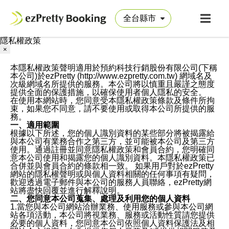
隱私權政策
×
本隱私權政策聲明適用於預約科技行銷股份有限公司(下稱
本公司)於ezPretty (http://www.ezpretty.com.tw) 網域名及
次級網域名所提供的服務。本公司將以慎重且嚴謹之態度
提供全面的保護措施，以確保使用者個人隱私的安全。
在使用本網站時，您同意受本隱私權政策條款及條件所拘
束，如果您不同意，請不要使用或取得本公司所提供的服
務。
一、適用範圍
根據以下所述，您的個人識別資料的某些部分將被揭露給
與本公司有業務合作之第三方，並可能被本公司及第三方
使用。通過註冊並同意隱私權政策和會員合約，您明確同
意本公司使用和揭露您的個人識別資料。本隱私權政策已
合併並與會員合約的條款相一致。 如果用戶對於ezPretty
網站的隱私權聲明或與個人資料相關的任何事項有疑問，
歡迎透過電子郵件與本公司的服務人員聯絡，ezPretty網
站將盡快回覆並進行解釋說明。
二、您同意本公司蒐集、處理及利用您的個人資料
1.當您與本公司網站洽辦業務、使用服務或參與本公司網
站各項活動，本公司將視業務、服務或活動性質請您提供
必要的個人資料，您同意本公司依照個人資料保護法及相