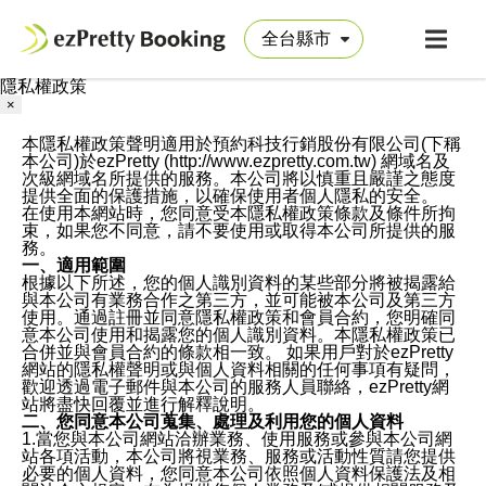
隱私權政策
×
本隱私權政策聲明適用於預約科技行銷股份有限公司(下稱
本公司)於ezPretty (http://www.ezpretty.com.tw) 網域名及
次級網域名所提供的服務。本公司將以慎重且嚴謹之態度
提供全面的保護措施，以確保使用者個人隱私的安全。
在使用本網站時，您同意受本隱私權政策條款及條件所拘
束，如果您不同意，請不要使用或取得本公司所提供的服
務。
一、適用範圍
根據以下所述，您的個人識別資料的某些部分將被揭露給
與本公司有業務合作之第三方，並可能被本公司及第三方
使用。通過註冊並同意隱私權政策和會員合約，您明確同
意本公司使用和揭露您的個人識別資料。本隱私權政策已
合併並與會員合約的條款相一致。 如果用戶對於ezPretty
網站的隱私權聲明或與個人資料相關的任何事項有疑問，
歡迎透過電子郵件與本公司的服務人員聯絡，ezPretty網
站將盡快回覆並進行解釋說明。
二、您同意本公司蒐集、處理及利用您的個人資料
1.當您與本公司網站洽辦業務、使用服務或參與本公司網
站各項活動，本公司將視業務、服務或活動性質請您提供
必要的個人資料，您同意本公司依照個人資料保護法及相