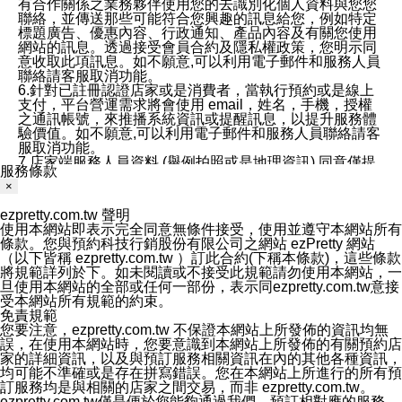
有合作關係之業務夥伴使用您的去識別化個人資料與您您
聯絡，並傳送那些可能符合您興趣的訊息給您，例如特定
標題廣告、優惠內容、行政通知、產品內容及有關您使用
網站的訊息。透過接受會員合約及隱私權政策，您明示同
意收取此項訊息。如不願意,可以利用電子郵件和服務人員
聯絡請客服取消功能。
6.針對已註冊認證店家或是消費者，當執行預約或是線上
支付，平台營運需求將會使用 email，姓名，手機，授權
之通訊帳號，來推播系統資訊或提醒訊息，以提升服務體
驗價值。如不願意,可以利用電子郵件和服務人員聯絡請客
服取消功能。
7.店家端服務人員資料 (舉例拍照或是地理資訊) 同意僅提
服務條款
供所屬店家管理人員可以使用消費者的作品集資料和員工
×
打卡個人圖像行為。本公司及ezPretty平台不會做任何使
用。
ezpretty.com.tw 聲明
三、本公司對您個人資料的揭露
使用本網站即表示完全同意無條件接受，使用並遵守本網站所有
1.基於現有服務平台的監管環境，預約科技保證不會揭露
條款。您與預約科技行銷股份有限公司之網站 ezPretty 網站
任何店家的營運資訊，且預約科技和店家均不能洩露消費
（以下皆稱 ezpretty.com.tw ）訂此合約(下稱本條款)，這些條款
者的個人資料。然而，在某些情況下，本公司可能會因受
將規範詳列於下。如未閱讀或不接受此規範請勿使用本網站，一
政府要求或法律規定，而被迫向政府或第三方提供資料。
旦使用本網站的全部或任何一部份，表示同ezpretty.com.tw意接
第三方也可能非法地攔截或存取傳輸的私人通訊，或會員
受本網站所有規範的約束。
可能濫用或誤用從本公司網站獲得的您的資料。因此，儘
免責規範
管本公司使用企業標準的保護措施來保護您的隱私，本公
您要注意，ezpretty.com.tw 不保證本網站上所發佈的資訊均無
司並未承諾您的個人識別資料或私人通訊將永遠保密。
誤，在使用本網站時，您要意識到本網站上所發佈的有關預約店
2.根據本公司的政策，本公司不會將涉及您的個人識別資
家的詳細資訊，以及與預訂服務相關資訊在內的其他各種資訊，
料出租或出售給第三方。
均可能不準確或是存在拼寫錯誤。您在本網站上所進行的所有預
3. 本公司、所屬集團、關係企業或與其合作行銷之第三方
訂服務均是與相關的店家之間交易，而非 ezpretty.com.tw。
業務合作公司會在您同意之情形下，始得利用您的個人資
ezpretty.com.tw僅是便於您能夠通過我們，預訂相對應的服務。