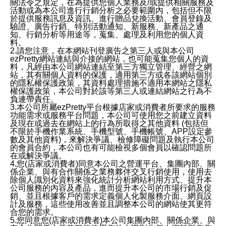
關法令之規定，在為提供您個人業務及/或提供相關服務及
活動或為本公司進行行銷分析之必要範圍內，包括但不限
於提供服務訊息及資訊、進行贈品兌換活動、會員登錄及
驗證、廣告行銷、特別活動通知、新服務、新產品之通
知、行銷分析等用途等，蒐集、處理及利用您的個人資
料。
2.請您注意，在本網站刊登廣告之第三人或與本公司
ezPretty網站連結與介接的網站，也可能蒐集您個人的資
料，凡經由本公司網站連結至第三方獨立管理、經營之網
站，其有關個人資料的保護，適用第三方或各該網站個別
的隱私權保護政策，其資料處理措施不適用本網站之隱私
權保護政策，本公司對於該等第三人或連結網站之行為不
負連帶責任。
3.本公司所屬ezPretty平台根據店家或消費者所要求的服務
功能需求或服務平台問題，本公司可使用您之前建立資料
及現在或過去在網站上的行為所取得之其他資料 (包括但
不限於手機作業系統、手機型號、手機帳號、APP設定參
數及其他資料)，來解決爭議、檢修障礙問題及執行本公司
的會員合約，本公司也有可能檢視多個會員以確認問題所
在或解決爭議。
4.您(店家或消費者)同意本公司之營運平台、集團內部、關
係企業、與有合作關係之業務夥伴交叉行銷使用，使用去
除個人識別化資料來強化統計分析網站利用方式、提升本
公司服務的內容及產品，進而提升本公司的市場行銷及促
銷、並且根據客戶的需求定義個人化製服務介面、網頁設
計及服務，這些使用改善並且調整本公司的網站使其更符
合您的需求。
5.您同意您(店家或消費者)本公司集團內部、關係企業、與