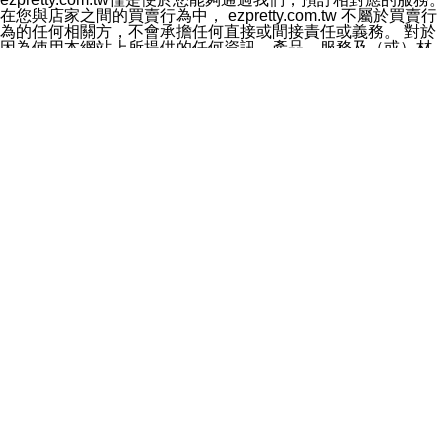
料於行銷活動資訊、商品訊息或新服務等相關行銷，且於
在您與店家之間的買賣行為中， ezpretty.com.tw 不屬於買賣行
首次行銷時，將提供您表示拒絕行銷之方式，本公司不會
為的任何相關方，不會承擔任何直接或間接責任或義務。 對於
向您索取相關費用。如您拒絕接受行銷服務或嗣後欲拒絕
因為使用本網站上所提供的任何資訊、產品、服務及（或）材
時，均可隨時通知本公司，本公司、所屬集團、關係企業
料，而產生或導致的任何損失或損害，ezpretty.com.tw 及其管
或與其合作行銷之第三方業務合作公司或第三方業務合作
理人員、員工或代表人均對此不承擔任何責任。 儘管
公司將立即停止利用您的個人資料行銷。
ezpretty.com.tw 已經盡了適當努力確保本網站上所列的服務符
四、個人資料利用之期間、地區、對象及方式如下
合合理的標準，仍不得將本網站內所列出的任何服務視為
1.期間：您同意於本公司存續期間或依法令之資料保存期
ezpretty.com.tw 推薦的服務，或是認為其代表該服務將會適用
間內，以及您的個人資料蒐集之目的消失或期限屆滿時，
於該用戶。如果該服務不適用於您，ezpretty.com.tw 將對此不
本公司得繼續保存、處理或利用您的個人資料。
承擔任何責任。
2.地區：就中華民國領域內。
網站使用者的守法義務及承諾
3.對象：本公司所屬公司(本公司)及其分公司、本公司之關
本條款構成您與 ezPretty 間之有效契約。 本條款中如有一部無
係企業、其他與本公司有業務往來或合作之機構。
效時，不影響其他條款之效力。 本條款如有未盡之處，雙方均
4.方式：以電話、簡訊、電子郵件、紙本或其他合於當時
應依誠實信用、平等互惠原則，共商解決之道。
科技之適當方式作個人資料之利用，(包括任何依法得利用
年齡和責任
之方式，但不限於使用於本網站或與外部合作之行銷)並於
你向 ezpretty.com.tw您確認您已經達到使用本網站的合法年
法令容許之範圍內，為行銷建檔、揭露、轉介或交互運用
齡。可以針對您在使用本網站時產生的任何責任，形成有約束力
予本公司及其合作對象。
的法律責任。您理解使用本網站時及他人使用您的登錄資訊使用
五、個人資料之類別
本網站時所產生的交易責任。
本聲明所指之個人資料類別如下:
網站連結
1.您提供之資料，包括您的姓名、性別、連絡方式(包括但
本網站可能包含有通往ezpretty.com.tw以外的其他方所運營網站
不限於電話、E-MAIL及地址等)、服務單位、職稱、為完
的超連結。此類超連結僅提供用於參考。此類網站不是由
成收款或付款所需之資料、IＰ位址、及其他得以直接或間
ezpretty.com.tw 控制，我們對其內容不承擔任何責任。在本網
接識別使用者身分之個人資料，及執行職務或業務之必要
站上加入通往此類網站的超連結，並非暗示我們贊同此類網站上
範圍內所需蒐集、處理及利用的個人資料。
的材料或是與其經營人之間存在任何聯繫。
2.為提升服務品質，本公司會依照所提供服務之性質，記
智慧財產權聲明
錄使用者的IP位址、以及在本公司內的瀏覽活動(例如，使
本網站上的所有資訊、內容、圖片、文字、聲音、圖像22、按
用者所使用的軟硬體、所點選的網頁)等資料，但是這些資
鈕、商標、服務標章及商品名稱均受中華民國國家法律及國際條