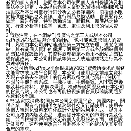
必要的個人資料，您同意本公司依照個人資料保護法及相
關法令之規定，在為提供您個人業務及/或提供相關服務及
活動或為本公司進行行銷分析之必要範圍內，包括但不限
於提供服務訊息及資訊、進行贈品兌換活動、會員登錄及
驗證、廣告行銷、特別活動通知、新服務、新產品之通
知、行銷分析等用途等，蒐集、處理及利用您的個人資
料。
2.請您注意，在本網站刊登廣告之第三人或與本公司
ezPretty網站連結與介接的網站，也可能蒐集您個人的資
料，凡經由本公司網站連結至第三方獨立管理、經營之網
站，其有關個人資料的保護，適用第三方或各該網站個別
的隱私權保護政策，其資料處理措施不適用本網站之隱私
權保護政策，本公司對於該等第三人或連結網站之行為不
負連帶責任。
3.本公司所屬ezPretty平台根據店家或消費者所要求的服務
功能需求或服務平台問題，本公司可使用您之前建立資料
及現在或過去在網站上的行為所取得之其他資料 (包括但
不限於手機作業系統、手機型號、手機帳號、APP設定參
數及其他資料)，來解決爭議、檢修障礙問題及執行本公司
的會員合約，本公司也有可能檢視多個會員以確認問題所
在或解決爭議。
4.您(店家或消費者)同意本公司之營運平台、集團內部、關
係企業、與有合作關係之業務夥伴交叉行銷使用，使用去
除個人識別化資料來強化統計分析網站利用方式、提升本
公司服務的內容及產品，進而提升本公司的市場行銷及促
銷、並且根據客戶的需求定義個人化製服務介面、網頁設
計及服務，這些使用改善並且調整本公司的網站使其更符
合您的需求。