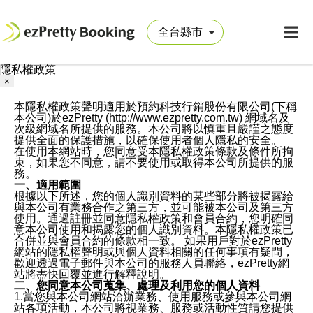
隱私權政策
×
本隱私權政策聲明適用於預約科技行銷股份有限公司(下稱
本公司)於ezPretty (http://www.ezpretty.com.tw) 網域名及
次級網域名所提供的服務。本公司將以慎重且嚴謹之態度
提供全面的保護措施，以確保使用者個人隱私的安全。
在使用本網站時，您同意受本隱私權政策條款及條件所拘
束，如果您不同意，請不要使用或取得本公司所提供的服
務。
一、適用範圍
根據以下所述，您的個人識別資料的某些部分將被揭露給
與本公司有業務合作之第三方，並可能被本公司及第三方
使用。通過註冊並同意隱私權政策和會員合約，您明確同
意本公司使用和揭露您的個人識別資料。本隱私權政策已
合併並與會員合約的條款相一致。 如果用戶對於ezPretty
網站的隱私權聲明或與個人資料相關的任何事項有疑問，
歡迎透過電子郵件與本公司的服務人員聯絡，ezPretty網
站將盡快回覆並進行解釋說明。
二、您同意本公司蒐集、處理及利用您的個人資料
1.當您與本公司網站洽辦業務、使用服務或參與本公司網
站各項活動，本公司將視業務、服務或活動性質請您提供