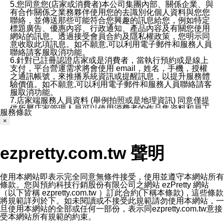
5.您同意您(店家或消費者)本公司集團內部、關係企業、與
有合作關係之業務夥伴使用您的去識別化個人資料與您您
聯絡，並傳送那些可能符合您興趣的訊息給您，例如特定
標題廣告、優惠內容、行政通知、產品內容及有關您使用
網站的訊息。透過接受會員合約及隱私權政策，您明示同
意收取此項訊息。如不願意,可以利用電子郵件和服務人員
聯絡請客服取消功能。
6.針對已註冊認證店家或是消費者，當執行預約或是線上
支付，平台營運需求將會使用 email，姓名，手機，授權
之通訊帳號，來推播系統資訊或提醒訊息，以提升服務體
驗價值。如不願意,可以利用電子郵件和服務人員聯絡請客
服取消功能。
7.店家端服務人員資料 (舉例拍照或是地理資訊) 同意僅提
供所屬店家管理人員可以使用消費者的作品集資料和員工
服務條款
打卡個人圖像行為。本公司及ezPretty平台不會做任何使
×
用。
三、本公司對您個人資料的揭露
1.基於現有服務平台的監管環境，預約科技保證不會揭露
ezpretty.com.tw 聲明
任何店家的營運資訊，且預約科技和店家均不能洩露消費
者的個人資料。然而，在某些情況下，本公司可能會因受
政府要求或法律規定，而被迫向政府或第三方提供資料。
第三方也可能非法地攔截或存取傳輸的私人通訊，或會員
使用本網站即表示完全同意無條件接受，使用並遵守本網站所有
可能濫用或誤用從本公司網站獲得的您的資料。因此，儘
條款。您與預約科技行銷股份有限公司之網站 ezPretty 網站
管本公司使用企業標準的保護措施來保護您的隱私，本公
（以下皆稱 ezpretty.com.tw ）訂此合約(下稱本條款)，這些條款
司並未承諾您的個人識別資料或私人通訊將永遠保密。
將規範詳列於下。如未閱讀或不接受此規範請勿使用本網站，一
2.根據本公司的政策，本公司不會將涉及您的個人識別資
旦使用本網站的全部或任何一部份，表示同ezpretty.com.tw意接
料出租或出售給第三方。
受本網站所有規範的約束。
3. 本公司、所屬集團、關係企業或與其合作行銷之第三方