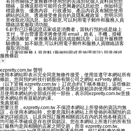
有合作關係之業務夥伴使用您的去識別化個人資料與您您
聯絡，並傳送那些可能符合您興趣的訊息給您，例如特定
標題廣告、優惠內容、行政通知、產品內容及有關您使用
網站的訊息。透過接受會員合約及隱私權政策，您明示同
意收取此項訊息。如不願意,可以利用電子郵件和服務人員
聯絡請客服取消功能。
6.針對已註冊認證店家或是消費者，當執行預約或是線上
支付，平台營運需求將會使用 email，姓名，手機，授權
之通訊帳號，來推播系統資訊或提醒訊息，以提升服務體
驗價值。如不願意,可以利用電子郵件和服務人員聯絡請客
服取消功能。
7.店家端服務人員資料 (舉例拍照或是地理資訊) 同意僅提
服務條款
供所屬店家管理人員可以使用消費者的作品集資料和員工
×
打卡個人圖像行為。本公司及ezPretty平台不會做任何使
用。
ezpretty.com.tw 聲明
三、本公司對您個人資料的揭露
使用本網站即表示完全同意無條件接受，使用並遵守本網站所有
1.基於現有服務平台的監管環境，預約科技保證不會揭露
條款。您與預約科技行銷股份有限公司之網站 ezPretty 網站
任何店家的營運資訊，且預約科技和店家均不能洩露消費
（以下皆稱 ezpretty.com.tw ）訂此合約(下稱本條款)，這些條款
者的個人資料。然而，在某些情況下，本公司可能會因受
將規範詳列於下。如未閱讀或不接受此規範請勿使用本網站，一
政府要求或法律規定，而被迫向政府或第三方提供資料。
旦使用本網站的全部或任何一部份，表示同ezpretty.com.tw意接
第三方也可能非法地攔截或存取傳輸的私人通訊，或會員
受本網站所有規範的約束。
可能濫用或誤用從本公司網站獲得的您的資料。因此，儘
免責規範
管本公司使用企業標準的保護措施來保護您的隱私，本公
您要注意，ezpretty.com.tw 不保證本網站上所發佈的資訊均無
司並未承諾您的個人識別資料或私人通訊將永遠保密。
誤，在使用本網站時，您要意識到本網站上所發佈的有關預約店
2.根據本公司的政策，本公司不會將涉及您的個人識別資
家的詳細資訊，以及與預訂服務相關資訊在內的其他各種資訊，
料出租或出售給第三方。
均可能不準確或是存在拼寫錯誤。您在本網站上所進行的所有預
3. 本公司、所屬集團、關係企業或與其合作行銷之第三方
訂服務均是與相關的店家之間交易，而非 ezpretty.com.tw。
業務合作公司會在您同意之情形下，始得利用您的個人資
ezpretty.com.tw僅是便於您能夠通過我們，預訂相對應的服務。