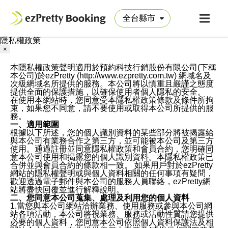
隱私權政策
×
本隱私權政策聲明適用於預約科技行銷股份有限公司(下稱
本公司)於ezPretty (http://www.ezpretty.com.tw) 網域名及
次級網域名所提供的服務。本公司將以慎重且嚴謹之態度
提供全面的保護措施，以確保使用者個人隱私的安全。
在使用本網站時，您同意受本隱私權政策條款及條件所拘
束，如果您不同意，請不要使用或取得本公司所提供的服
務。
一、適用範圍
根據以下所述，您的個人識別資料的某些部分將被揭露給
與本公司有業務合作之第三方，並可能被本公司及第三方
使用。通過註冊並同意隱私權政策和會員合約，您明確同
意本公司使用和揭露您的個人識別資料。本隱私權政策已
合併並與會員合約的條款相一致。 如果用戶對於ezPretty
網站的隱私權聲明或與個人資料相關的任何事項有疑問，
歡迎透過電子郵件與本公司的服務人員聯絡，ezPretty網
站將盡快回覆並進行解釋說明。
二、您同意本公司蒐集、處理及利用您的個人資料
1.當您與本公司網站洽辦業務、使用服務或參與本公司網
站各項活動，本公司將視業務、服務或活動性質請您提供
必要的個人資料，您同意本公司依照個人資料保護法及相