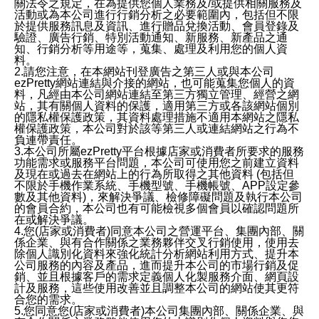
關法令之規定，在為提供您個人業務及/或提供相關服務及
活動或為本公司進行行銷分析之必要範圍內，包括但不限
於提供服務訊息及資訊、進行贈品兌換活動、會員登錄及
驗證、廣告行銷、特別活動通知、新服務、新產品之通
知、行銷分析等用途等，蒐集、處理及利用您的個人資
料。
2.請您注意，在本網站刊登廣告之第三人或與本公司
ezPretty網站連結與介接的網站，也可能蒐集您個人的資
料，凡經由本公司網站連結至第三方獨立管理、經營之網
站，其有關個人資料的保護，適用第三方或各該網站個別
的隱私權保護政策，其資料處理措施不適用本網站之隱私
權保護政策，本公司對於該等第三人或連結網站之行為不
負連帶責任。
3.本公司所屬ezPretty平台根據店家或消費者所要求的服務
功能需求或服務平台問題，本公司可使用您之前建立資料
及現在或過去在網站上的行為所取得之其他資料 (包括但
不限於手機作業系統、手機型號、手機帳號、APP設定參
數及其他資料)，來解決爭議、檢修障礙問題及執行本公司
的會員合約，本公司也有可能檢視多個會員以確認問題所
在或解決爭議。
4.您(店家或消費者)同意本公司之營運平台、集團內部、關
係企業、與有合作關係之業務夥伴交叉行銷使用，使用去
除個人識別化資料來強化統計分析網站利用方式、提升本
公司服務的內容及產品，進而提升本公司的市場行銷及促
銷、並且根據客戶的需求定義個人化製服務介面、網頁設
計及服務，這些使用改善並且調整本公司的網站使其更符
合您的需求。
5.您同意您(店家或消費者)本公司集團內部、關係企業、與