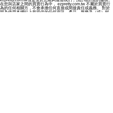
料於行銷活動資訊、商品訊息或新服務等相關行銷，且於
在您與店家之間的買賣行為中， ezpretty.com.tw 不屬於買賣行
首次行銷時，將提供您表示拒絕行銷之方式，本公司不會
為的任何相關方，不會承擔任何直接或間接責任或義務。 對於
向您索取相關費用。如您拒絕接受行銷服務或嗣後欲拒絕
因為使用本網站上所提供的任何資訊、產品、服務及（或）材
時，均可隨時通知本公司，本公司、所屬集團、關係企業
料，而產生或導致的任何損失或損害，ezpretty.com.tw 及其管
或與其合作行銷之第三方業務合作公司或第三方業務合作
理人員、員工或代表人均對此不承擔任何責任。 儘管
公司將立即停止利用您的個人資料行銷。
ezpretty.com.tw 已經盡了適當努力確保本網站上所列的服務符
四、個人資料利用之期間、地區、對象及方式如下
合合理的標準，仍不得將本網站內所列出的任何服務視為
1.期間：您同意於本公司存續期間或依法令之資料保存期
ezpretty.com.tw 推薦的服務，或是認為其代表該服務將會適用
間內，以及您的個人資料蒐集之目的消失或期限屆滿時，
於該用戶。如果該服務不適用於您，ezpretty.com.tw 將對此不
本公司得繼續保存、處理或利用您的個人資料。
承擔任何責任。
2.地區：就中華民國領域內。
網站使用者的守法義務及承諾
3.對象：本公司所屬公司(本公司)及其分公司、本公司之關
本條款構成您與 ezPretty 間之有效契約。 本條款中如有一部無
係企業、其他與本公司有業務往來或合作之機構。
效時，不影響其他條款之效力。 本條款如有未盡之處，雙方均
4.方式：以電話、簡訊、電子郵件、紙本或其他合於當時
應依誠實信用、平等互惠原則，共商解決之道。
科技之適當方式作個人資料之利用，(包括任何依法得利用
年齡和責任
之方式，但不限於使用於本網站或與外部合作之行銷)並於
你向 ezpretty.com.tw您確認您已經達到使用本網站的合法年
法令容許之範圍內，為行銷建檔、揭露、轉介或交互運用
齡。可以針對您在使用本網站時產生的任何責任，形成有約束力
予本公司及其合作對象。
的法律責任。您理解使用本網站時及他人使用您的登錄資訊使用
五、個人資料之類別
本網站時所產生的交易責任。
本聲明所指之個人資料類別如下:
網站連結
1.您提供之資料，包括您的姓名、性別、連絡方式(包括但
本網站可能包含有通往ezpretty.com.tw以外的其他方所運營網站
不限於電話、E-MAIL及地址等)、服務單位、職稱、為完
的超連結。此類超連結僅提供用於參考。此類網站不是由
成收款或付款所需之資料、IＰ位址、及其他得以直接或間
ezpretty.com.tw 控制，我們對其內容不承擔任何責任。在本網
接識別使用者身分之個人資料，及執行職務或業務之必要
站上加入通往此類網站的超連結，並非暗示我們贊同此類網站上
範圍內所需蒐集、處理及利用的個人資料。
的材料或是與其經營人之間存在任何聯繫。
2.為提升服務品質，本公司會依照所提供服務之性質，記
智慧財產權聲明
錄使用者的IP位址、以及在本公司內的瀏覽活動(例如，使
本網站上的所有資訊、內容、圖片、文字、聲音、圖像22、按
用者所使用的軟硬體、所點選的網頁)等資料，但是這些資
鈕、商標、服務標章及商品名稱均受中華民國國家法律及國際條