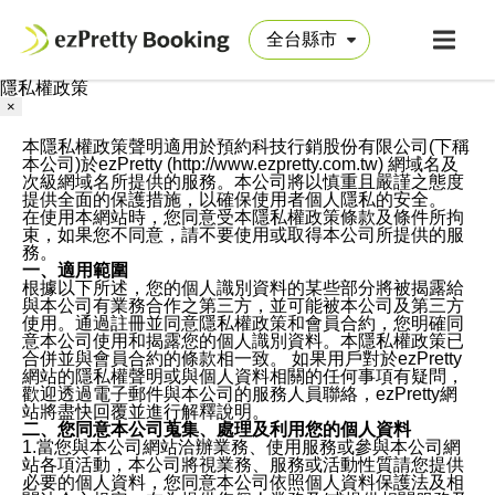
隱私權政策
×
本隱私權政策聲明適用於預約科技行銷股份有限公司(下稱
本公司)於ezPretty (http://www.ezpretty.com.tw) 網域名及
次級網域名所提供的服務。本公司將以慎重且嚴謹之態度
提供全面的保護措施，以確保使用者個人隱私的安全。
在使用本網站時，您同意受本隱私權政策條款及條件所拘
束，如果您不同意，請不要使用或取得本公司所提供的服
務。
一、適用範圍
根據以下所述，您的個人識別資料的某些部分將被揭露給
與本公司有業務合作之第三方，並可能被本公司及第三方
使用。通過註冊並同意隱私權政策和會員合約，您明確同
意本公司使用和揭露您的個人識別資料。本隱私權政策已
合併並與會員合約的條款相一致。 如果用戶對於ezPretty
網站的隱私權聲明或與個人資料相關的任何事項有疑問，
歡迎透過電子郵件與本公司的服務人員聯絡，ezPretty網
站將盡快回覆並進行解釋說明。
二、您同意本公司蒐集、處理及利用您的個人資料
1.當您與本公司網站洽辦業務、使用服務或參與本公司網
站各項活動，本公司將視業務、服務或活動性質請您提供
必要的個人資料，您同意本公司依照個人資料保護法及相