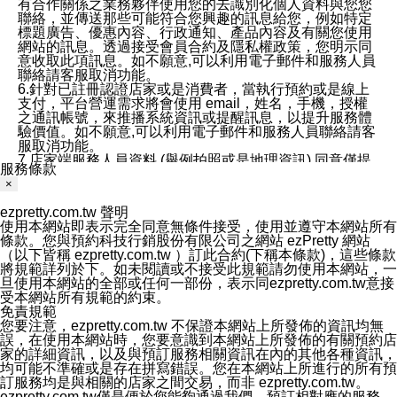
有合作關係之業務夥伴使用您的去識別化個人資料與您您
聯絡，並傳送那些可能符合您興趣的訊息給您，例如特定
標題廣告、優惠內容、行政通知、產品內容及有關您使用
網站的訊息。透過接受會員合約及隱私權政策，您明示同
意收取此項訊息。如不願意,可以利用電子郵件和服務人員
聯絡請客服取消功能。
6.針對已註冊認證店家或是消費者，當執行預約或是線上
支付，平台營運需求將會使用 email，姓名，手機，授權
之通訊帳號，來推播系統資訊或提醒訊息，以提升服務體
驗價值。如不願意,可以利用電子郵件和服務人員聯絡請客
服取消功能。
7.店家端服務人員資料 (舉例拍照或是地理資訊) 同意僅提
服務條款
供所屬店家管理人員可以使用消費者的作品集資料和員工
×
打卡個人圖像行為。本公司及ezPretty平台不會做任何使
用。
ezpretty.com.tw 聲明
三、本公司對您個人資料的揭露
使用本網站即表示完全同意無條件接受，使用並遵守本網站所有
1.基於現有服務平台的監管環境，預約科技保證不會揭露
條款。您與預約科技行銷股份有限公司之網站 ezPretty 網站
任何店家的營運資訊，且預約科技和店家均不能洩露消費
（以下皆稱 ezpretty.com.tw ）訂此合約(下稱本條款)，這些條款
者的個人資料。然而，在某些情況下，本公司可能會因受
將規範詳列於下。如未閱讀或不接受此規範請勿使用本網站，一
政府要求或法律規定，而被迫向政府或第三方提供資料。
旦使用本網站的全部或任何一部份，表示同ezpretty.com.tw意接
第三方也可能非法地攔截或存取傳輸的私人通訊，或會員
受本網站所有規範的約束。
可能濫用或誤用從本公司網站獲得的您的資料。因此，儘
免責規範
管本公司使用企業標準的保護措施來保護您的隱私，本公
您要注意，ezpretty.com.tw 不保證本網站上所發佈的資訊均無
司並未承諾您的個人識別資料或私人通訊將永遠保密。
誤，在使用本網站時，您要意識到本網站上所發佈的有關預約店
2.根據本公司的政策，本公司不會將涉及您的個人識別資
家的詳細資訊，以及與預訂服務相關資訊在內的其他各種資訊，
料出租或出售給第三方。
均可能不準確或是存在拼寫錯誤。您在本網站上所進行的所有預
3. 本公司、所屬集團、關係企業或與其合作行銷之第三方
訂服務均是與相關的店家之間交易，而非 ezpretty.com.tw。
業務合作公司會在您同意之情形下，始得利用您的個人資
ezpretty.com.tw僅是便於您能夠通過我們，預訂相對應的服務。