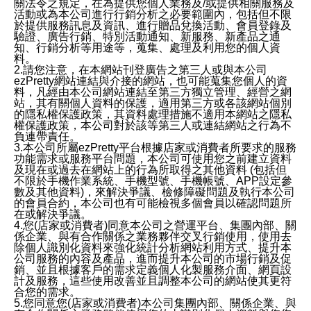
關法令之規定，在為提供您個人業務及/或提供相關服務及
活動或為本公司進行行銷分析之必要範圍內，包括但不限
於提供服務訊息及資訊、進行贈品兌換活動、會員登錄及
驗證、廣告行銷、特別活動通知、新服務、新產品之通
知、行銷分析等用途等，蒐集、處理及利用您的個人資
料。
2.請您注意，在本網站刊登廣告之第三人或與本公司
ezPretty網站連結與介接的網站，也可能蒐集您個人的資
料，凡經由本公司網站連結至第三方獨立管理、經營之網
站，其有關個人資料的保護，適用第三方或各該網站個別
的隱私權保護政策，其資料處理措施不適用本網站之隱私
權保護政策，本公司對於該等第三人或連結網站之行為不
負連帶責任。
3.本公司所屬ezPretty平台根據店家或消費者所要求的服務
功能需求或服務平台問題，本公司可使用您之前建立資料
及現在或過去在網站上的行為所取得之其他資料 (包括但
不限於手機作業系統、手機型號、手機帳號、APP設定參
數及其他資料)，來解決爭議、檢修障礙問題及執行本公司
的會員合約，本公司也有可能檢視多個會員以確認問題所
在或解決爭議。
4.您(店家或消費者)同意本公司之營運平台、集團內部、關
係企業、與有合作關係之業務夥伴交叉行銷使用，使用去
除個人識別化資料來強化統計分析網站利用方式、提升本
公司服務的內容及產品，進而提升本公司的市場行銷及促
銷、並且根據客戶的需求定義個人化製服務介面、網頁設
計及服務，這些使用改善並且調整本公司的網站使其更符
合您的需求。
5.您同意您(店家或消費者)本公司集團內部、關係企業、與