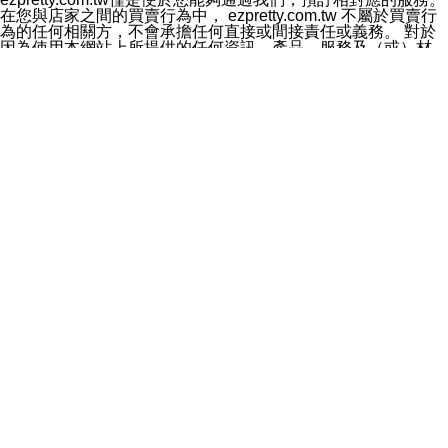
料於行銷活動資訊、商品訊息或新服務等相關行銷，且於
在您與店家之間的買賣行為中， ezpretty.com.tw 不屬於買賣行
首次行銷時，將提供您表示拒絕行銷之方式，本公司不會
為的任何相關方，不會承擔任何直接或間接責任或義務。 對於
向您索取相關費用。如您拒絕接受行銷服務或嗣後欲拒絕
因為使用本網站上所提供的任何資訊、產品、服務及（或）材
時，均可隨時通知本公司，本公司、所屬集團、關係企業
料，而產生或導致的任何損失或損害，ezpretty.com.tw 及其管
或與其合作行銷之第三方業務合作公司或第三方業務合作
理人員、員工或代表人均對此不承擔任何責任。 儘管
公司將立即停止利用您的個人資料行銷。
ezpretty.com.tw 已經盡了適當努力確保本網站上所列的服務符
四、個人資料利用之期間、地區、對象及方式如下
合合理的標準，仍不得將本網站內所列出的任何服務視為
1.期間：您同意於本公司存續期間或依法令之資料保存期
ezpretty.com.tw 推薦的服務，或是認為其代表該服務將會適用
間內，以及您的個人資料蒐集之目的消失或期限屆滿時，
於該用戶。如果該服務不適用於您，ezpretty.com.tw 將對此不
本公司得繼續保存、處理或利用您的個人資料。
承擔任何責任。
2.地區：就中華民國領域內。
網站使用者的守法義務及承諾
3.對象：本公司所屬公司(本公司)及其分公司、本公司之關
本條款構成您與 ezPretty 間之有效契約。 本條款中如有一部無
係企業、其他與本公司有業務往來或合作之機構。
效時，不影響其他條款之效力。 本條款如有未盡之處，雙方均
4.方式：以電話、簡訊、電子郵件、紙本或其他合於當時
應依誠實信用、平等互惠原則，共商解決之道。
科技之適當方式作個人資料之利用，(包括任何依法得利用
年齡和責任
之方式，但不限於使用於本網站或與外部合作之行銷)並於
你向 ezpretty.com.tw您確認您已經達到使用本網站的合法年
法令容許之範圍內，為行銷建檔、揭露、轉介或交互運用
齡。可以針對您在使用本網站時產生的任何責任，形成有約束力
予本公司及其合作對象。
的法律責任。您理解使用本網站時及他人使用您的登錄資訊使用
五、個人資料之類別
本網站時所產生的交易責任。
本聲明所指之個人資料類別如下:
網站連結
1.您提供之資料，包括您的姓名、性別、連絡方式(包括但
本網站可能包含有通往ezpretty.com.tw以外的其他方所運營網站
不限於電話、E-MAIL及地址等)、服務單位、職稱、為完
的超連結。此類超連結僅提供用於參考。此類網站不是由
成收款或付款所需之資料、IＰ位址、及其他得以直接或間
ezpretty.com.tw 控制，我們對其內容不承擔任何責任。在本網
接識別使用者身分之個人資料，及執行職務或業務之必要
站上加入通往此類網站的超連結，並非暗示我們贊同此類網站上
範圍內所需蒐集、處理及利用的個人資料。
的材料或是與其經營人之間存在任何聯繫。
2.為提升服務品質，本公司會依照所提供服務之性質，記
智慧財產權聲明
錄使用者的IP位址、以及在本公司內的瀏覽活動(例如，使
本網站上的所有資訊、內容、圖片、文字、聲音、圖像22、按
用者所使用的軟硬體、所點選的網頁)等資料，但是這些資
鈕、商標、服務標章及商品名稱均受中華民國國家法律及國際條