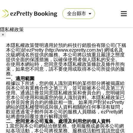
隱私權政策
×
本隱私權政策聲明適用於預約科技行銷股份有限公司(下稱
本公司)於ezPretty (http://www.ezpretty.com.tw) 網域名及
次級網域名所提供的服務。本公司將以慎重且嚴謹之態度
提供全面的保護措施，以確保使用者個人隱私的安全。
在使用本網站時，您同意受本隱私權政策條款及條件所拘
束，如果您不同意，請不要使用或取得本公司所提供的服
務。
一、適用範圍
根據以下所述，您的個人識別資料的某些部分將被揭露給
與本公司有業務合作之第三方，並可能被本公司及第三方
使用。通過註冊並同意隱私權政策和會員合約，您明確同
意本公司使用和揭露您的個人識別資料。本隱私權政策已
合併並與會員合約的條款相一致。 如果用戶對於ezPretty
網站的隱私權聲明或與個人資料相關的任何事項有疑問，
歡迎透過電子郵件與本公司的服務人員聯絡，ezPretty網
站將盡快回覆並進行解釋說明。
二、您同意本公司蒐集、處理及利用您的個人資料
1.當您與本公司網站洽辦業務、使用服務或參與本公司網
站各項活動，本公司將視業務、服務或活動性質請您提供