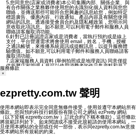
5.您同意您(店家或消費者)本公司集團內部、關係企業、與
有合作關係之業務夥伴使用您的去識別化個人資料與您您
聯絡，並傳送那些可能符合您興趣的訊息給您，例如特定
標題廣告、優惠內容、行政通知、產品內容及有關您使用
網站的訊息。透過接受會員合約及隱私權政策，您明示同
意收取此項訊息。如不願意,可以利用電子郵件和服務人員
聯絡請客服取消功能。
6.針對已註冊認證店家或是消費者，當執行預約或是線上
支付，平台營運需求將會使用 email，姓名，手機，授權
之通訊帳號，來推播系統資訊或提醒訊息，以提升服務體
驗價值。如不願意,可以利用電子郵件和服務人員聯絡請客
服取消功能。
7.店家端服務人員資料 (舉例拍照或是地理資訊) 同意僅提
供所屬店家管理人員可以使用消費者的作品集資料和員工
服務條款
打卡個人圖像行為。本公司及ezPretty平台不會做任何使
×
用。
三、本公司對您個人資料的揭露
1.基於現有服務平台的監管環境，預約科技保證不會揭露
ezpretty.com.tw 聲明
任何店家的營運資訊，且預約科技和店家均不能洩露消費
者的個人資料。然而，在某些情況下，本公司可能會因受
政府要求或法律規定，而被迫向政府或第三方提供資料。
第三方也可能非法地攔截或存取傳輸的私人通訊，或會員
使用本網站即表示完全同意無條件接受，使用並遵守本網站所有
可能濫用或誤用從本公司網站獲得的您的資料。因此，儘
條款。您與預約科技行銷股份有限公司之網站 ezPretty 網站
管本公司使用企業標準的保護措施來保護您的隱私，本公
（以下皆稱 ezpretty.com.tw ）訂此合約(下稱本條款)，這些條款
司並未承諾您的個人識別資料或私人通訊將永遠保密。
將規範詳列於下。如未閱讀或不接受此規範請勿使用本網站，一
2.根據本公司的政策，本公司不會將涉及您的個人識別資
旦使用本網站的全部或任何一部份，表示同ezpretty.com.tw意接
料出租或出售給第三方。
受本網站所有規範的約束。
3. 本公司、所屬集團、關係企業或與其合作行銷之第三方