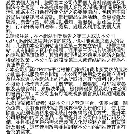
必要的個人資料，您同意本公司依照個人資料保護法及相
關法令之規定，在為提供您個人業務及/或提供相關服務及
活動或為本公司進行行銷分析之必要範圍內，包括但不限
於提供服務訊息及資訊、進行贈品兌換活動、會員登錄及
驗證、廣告行銷、特別活動通知、新服務、新產品之通
知、行銷分析等用途等，蒐集、處理及利用您的個人資
料。
2.請您注意，在本網站刊登廣告之第三人或與本公司
ezPretty網站連結與介接的網站，也可能蒐集您個人的資
料，凡經由本公司網站連結至第三方獨立管理、經營之網
站，其有關個人資料的保護，適用第三方或各該網站個別
的隱私權保護政策，其資料處理措施不適用本網站之隱私
權保護政策，本公司對於該等第三人或連結網站之行為不
負連帶責任。
3.本公司所屬ezPretty平台根據店家或消費者所要求的服務
功能需求或服務平台問題，本公司可使用您之前建立資料
及現在或過去在網站上的行為所取得之其他資料 (包括但
不限於手機作業系統、手機型號、手機帳號、APP設定參
數及其他資料)，來解決爭議、檢修障礙問題及執行本公司
的會員合約，本公司也有可能檢視多個會員以確認問題所
在或解決爭議。
4.您(店家或消費者)同意本公司之營運平台、集團內部、關
係企業、與有合作關係之業務夥伴交叉行銷使用，使用去
除個人識別化資料來強化統計分析網站利用方式、提升本
公司服務的內容及產品，進而提升本公司的市場行銷及促
銷、並且根據客戶的需求定義個人化製服務介面、網頁設
計及服務，這些使用改善並且調整本公司的網站使其更符
合您的需求。