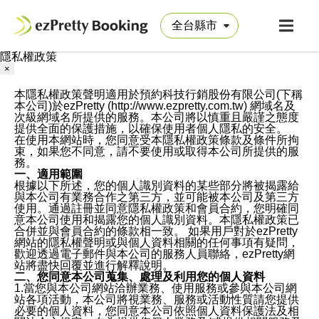
隱私權政策
×
本隱私權政策聲明適用於預約科技行銷股份有限公司(下稱
本公司)於ezPretty (http://www.ezpretty.com.tw) 網域名及
次級網域名所提供的服務。本公司將以慎重且嚴謹之態度
提供全面的保護措施，以確保使用者個人隱私的安全。
在使用本網站時，您同意受本隱私權政策條款及條件所拘
束，如果您不同意，請不要使用或取得本公司所提供的服
務。
一、適用範圍
根據以下所述，您的個人識別資料的某些部分將被揭露給
與本公司有業務合作之第三方，並可能被本公司及第三方
使用。通過註冊並同意隱私權政策和會員合約，您明確同
意本公司使用和揭露您的個人識別資料。本隱私權政策已
合併並與會員合約的條款相一致。 如果用戶對於ezPretty
網站的隱私權聲明或與個人資料相關的任何事項有疑問，
歡迎透過電子郵件與本公司的服務人員聯絡，ezPretty網
站將盡快回覆並進行解釋說明。
二、您同意本公司蒐集、處理及利用您的個人資料
1.當您與本公司網站洽辦業務、使用服務或參與本公司網
站各項活動，本公司將視業務、服務或活動性質請您提供
必要的個人資料，您同意本公司依照個人資料保護法及相