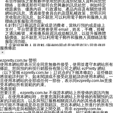
有合作關係之業務夥伴使用您的去識別化個人資料與您您
聯絡，並傳送那些可能符合您興趣的訊息給您，例如特定
標題廣告、優惠內容、行政通知、產品內容及有關您使用
網站的訊息。透過接受會員合約及隱私權政策，您明示同
意收取此項訊息。如不願意,可以利用電子郵件和服務人員
聯絡請客服取消功能。
6.針對已註冊認證店家或是消費者，當執行預約或是線上
支付，平台營運需求將會使用 email，姓名，手機，授權
之通訊帳號，來推播系統資訊或提醒訊息，以提升服務體
驗價值。如不願意,可以利用電子郵件和服務人員聯絡請客
服取消功能。
7.店家端服務人員資料 (舉例拍照或是地理資訊) 同意僅提
服務條款
供所屬店家管理人員可以使用消費者的作品集資料和員工
×
打卡個人圖像行為。本公司及ezPretty平台不會做任何使
用。
ezpretty.com.tw 聲明
三、本公司對您個人資料的揭露
使用本網站即表示完全同意無條件接受，使用並遵守本網站所有
1.基於現有服務平台的監管環境，預約科技保證不會揭露
條款。您與預約科技行銷股份有限公司之網站 ezPretty 網站
任何店家的營運資訊，且預約科技和店家均不能洩露消費
（以下皆稱 ezpretty.com.tw ）訂此合約(下稱本條款)，這些條款
者的個人資料。然而，在某些情況下，本公司可能會因受
將規範詳列於下。如未閱讀或不接受此規範請勿使用本網站，一
政府要求或法律規定，而被迫向政府或第三方提供資料。
旦使用本網站的全部或任何一部份，表示同ezpretty.com.tw意接
第三方也可能非法地攔截或存取傳輸的私人通訊，或會員
受本網站所有規範的約束。
可能濫用或誤用從本公司網站獲得的您的資料。因此，儘
免責規範
管本公司使用企業標準的保護措施來保護您的隱私，本公
您要注意，ezpretty.com.tw 不保證本網站上所發佈的資訊均無
司並未承諾您的個人識別資料或私人通訊將永遠保密。
誤，在使用本網站時，您要意識到本網站上所發佈的有關預約店
2.根據本公司的政策，本公司不會將涉及您的個人識別資
家的詳細資訊，以及與預訂服務相關資訊在內的其他各種資訊，
料出租或出售給第三方。
均可能不準確或是存在拼寫錯誤。您在本網站上所進行的所有預
3. 本公司、所屬集團、關係企業或與其合作行銷之第三方
訂服務均是與相關的店家之間交易，而非 ezpretty.com.tw。
業務合作公司會在您同意之情形下，始得利用您的個人資
ezpretty.com.tw僅是便於您能夠通過我們，預訂相對應的服務。