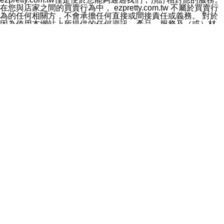
料於行銷活動資訊、商品訊息或新服務等相關行銷，且於
在您與店家之間的買賣行為中， ezpretty.com.tw 不屬於買賣行
首次行銷時，將提供您表示拒絕行銷之方式，本公司不會
為的任何相關方，不會承擔任何直接或間接責任或義務。 對於
向您索取相關費用。如您拒絕接受行銷服務或嗣後欲拒絕
因為使用本網站上所提供的任何資訊、產品、服務及（或）材
時，均可隨時通知本公司，本公司、所屬集團、關係企業
料，而產生或導致的任何損失或損害，ezpretty.com.tw 及其管
或與其合作行銷之第三方業務合作公司或第三方業務合作
理人員、員工或代表人均對此不承擔任何責任。 儘管
公司將立即停止利用您的個人資料行銷。
ezpretty.com.tw 已經盡了適當努力確保本網站上所列的服務符
四、個人資料利用之期間、地區、對象及方式如下
合合理的標準，仍不得將本網站內所列出的任何服務視為
1.期間：您同意於本公司存續期間或依法令之資料保存期
ezpretty.com.tw 推薦的服務，或是認為其代表該服務將會適用
間內，以及您的個人資料蒐集之目的消失或期限屆滿時，
於該用戶。如果該服務不適用於您，ezpretty.com.tw 將對此不
本公司得繼續保存、處理或利用您的個人資料。
承擔任何責任。
2.地區：就中華民國領域內。
網站使用者的守法義務及承諾
3.對象：本公司所屬公司(本公司)及其分公司、本公司之關
本條款構成您與 ezPretty 間之有效契約。 本條款中如有一部無
係企業、其他與本公司有業務往來或合作之機構。
效時，不影響其他條款之效力。 本條款如有未盡之處，雙方均
4.方式：以電話、簡訊、電子郵件、紙本或其他合於當時
應依誠實信用、平等互惠原則，共商解決之道。
科技之適當方式作個人資料之利用，(包括任何依法得利用
年齡和責任
之方式，但不限於使用於本網站或與外部合作之行銷)並於
你向 ezpretty.com.tw您確認您已經達到使用本網站的合法年
法令容許之範圍內，為行銷建檔、揭露、轉介或交互運用
齡。可以針對您在使用本網站時產生的任何責任，形成有約束力
予本公司及其合作對象。
的法律責任。您理解使用本網站時及他人使用您的登錄資訊使用
五、個人資料之類別
本網站時所產生的交易責任。
本聲明所指之個人資料類別如下:
網站連結
1.您提供之資料，包括您的姓名、性別、連絡方式(包括但
本網站可能包含有通往ezpretty.com.tw以外的其他方所運營網站
不限於電話、E-MAIL及地址等)、服務單位、職稱、為完
的超連結。此類超連結僅提供用於參考。此類網站不是由
成收款或付款所需之資料、IＰ位址、及其他得以直接或間
ezpretty.com.tw 控制，我們對其內容不承擔任何責任。在本網
接識別使用者身分之個人資料，及執行職務或業務之必要
站上加入通往此類網站的超連結，並非暗示我們贊同此類網站上
範圍內所需蒐集、處理及利用的個人資料。
的材料或是與其經營人之間存在任何聯繫。
2.為提升服務品質，本公司會依照所提供服務之性質，記
智慧財產權聲明
錄使用者的IP位址、以及在本公司內的瀏覽活動(例如，使
本網站上的所有資訊、內容、圖片、文字、聲音、圖像22、按
用者所使用的軟硬體、所點選的網頁)等資料，但是這些資
鈕、商標、服務標章及商品名稱均受中華民國國家法律及國際條