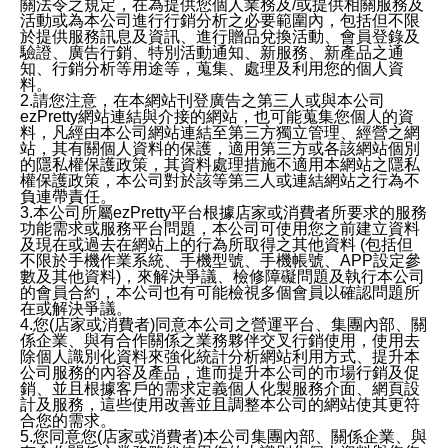
關法令之規定，在為提供您個人業務及/或提供相關服務及
活動或為本公司進行行銷分析之必要範圍內，包括但不限
於提供服務訊息及資訊、進行贈品兌換活動、會員登錄及
驗證、廣告行銷、特別活動通知、新服務、新產品之通
知、行銷分析等用途等，蒐集、處理及利用您的個人資
料。
2.請您注意，在本網站刊登廣告之第三人或與本公司
ezPretty網站連結與介接的網站，也可能蒐集您個人的資
料，凡經由本公司網站連結至第三方獨立管理、經營之網
站，其有關個人資料的保護，適用第三方或各該網站個別
的隱私權保護政策，其資料處理措施不適用本網站之隱私
權保護政策，本公司對於該等第三人或連結網站之行為不
負連帶責任。
3.本公司所屬ezPretty平台根據店家或消費者所要求的服務
功能需求或服務平台問題，本公司可使用您之前建立資料
及現在或過去在網站上的行為所取得之其他資料 (包括但
不限於手機作業系統、手機型號、手機帳號、APP設定參
數及其他資料)，來解決爭議、檢修障礙問題及執行本公司
的會員合約，本公司也有可能檢視多個會員以確認問題所
在或解決爭議。
4.您(店家或消費者)同意本公司之營運平台、集團內部、關
係企業、與有合作關係之業務夥伴交叉行銷使用，使用去
除個人識別化資料來強化統計分析網站利用方式、提升本
公司服務的內容及產品，進而提升本公司的市場行銷及促
銷、並且根據客戶的需求定義個人化製服務介面、網頁設
計及服務，這些使用改善並且調整本公司的網站使其更符
合您的需求。
5.您同意您(店家或消費者)本公司集團內部、關係企業、與