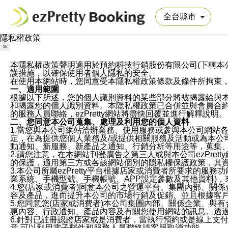
隱私權政策
×
本隱私權政策聲明適用於預約科技行銷股份有限公司(下稱本公司)於ezP
護措施，以確保使用者個人隱私的安全。
在使用本網站時，您同意受本隱私權政策條款及條件所拘束
一、適用範圍
根據以下所述，您的個人識別資料的某些部分將被揭露給與
和揭露您的個人識別資料。本隱私權政策已合併並與會員合約的
的服務人員聯絡，ezPretty網站將盡快回覆並進行解釋說明。
二、您同意本公司蒐集、處理及利用您的個人資料
1.當您與本公司網站洽辦業務、使用服務或參與本公司網站
定，在為提供您個人業務及/或提供相關服務及活動或為本
動通知、新服務、新產品之通知、行銷分析等用途等，蒐集
2.請您注意，在本網站刊登廣告之第三人或與本公司ezPr
的保護，適用第三方或各該網站個別的隱私權保護政策，其
3.本公司所屬ezPretty平台根據店家或消費者所要求的
業系統、手機型號、手機帳號、APP設定參數及其他資料)
4.您(店家或消費者)同意本公司之營運平台、集團內部、
容及產品，進而提升本公司的市場行銷及促銷、並且根據客
5.您同意您(店家或消費者)本公司集團內部、關係企業、
惠內容、行政通知、產品內容及有關您使用網站的訊息。透過
6.針對已註冊認證店家或是消費者，當執行預約或是線上支付
意,可以利用電子郵件和服務人員聯絡請客服取消功能。