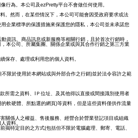
行為。本公司及ezPretty平台不會做任何使用。
資料。然而，在某些情況下，本公司可能會因受政府要求或法
使用企業標準的保護措施來保護您的隱私，本公司並未承諾您
活動資訊、商品訊息或新服務等相關行銷，且於首次行銷時，
司，本公司、所屬集團、關係企業或與其合作行銷之第三方業
繼續保存、處理或利用您的個人資料。
但不限於使用於本網站或與外部合作之行銷)並於法令容許之範
或付款所需之資料、IＰ位址、及其他得以直接或間接識別使用者
用的軟硬體、所點選的網頁)等資料，但是這些資料僅供作流量
利害關係人之權益、售後服務、經營合於營業登記項目或組織
個人資料。
前揭特定目的之方式(包括但不限於電腦處理、郵寄、電話、