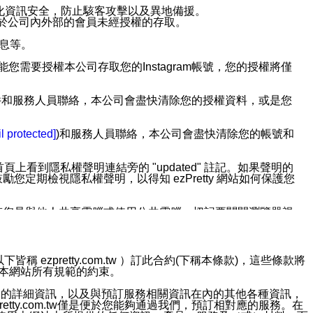
強化資訊安全，防止駭客攻擊以及異地備援。
免於公司內外部的會員未經授權的存取。
訊息等。
用此功能您需要授權本公司存取您的Instagram帳號，您的授權將僅
透過電子郵件和服務人員聯絡，本公司會盡快清除您的授權資料，或是您
。
l protected]
)和服務人員聯絡，本公司會盡快清除您的帳號和
上看到隱私權聲明連結旁的 "updated" 註記。如果聲明的
期檢視隱私權聲明，以得知 ezPretty 網站如何保護您
若您是與他人共享電腦或使用公共電腦，切記要關閉瀏覽器視
依照該資料或電子郵件所指示之方法、說明或功能連結，隨時
ezpretty.com.tw ）訂此合約(下稱本條款)，這些條款將
接受本網站所有規範的約束。
者，將可收到通知型訊息。
約店家的詳細資訊，以及與預訂服務相關資訊在內的其他各種資訊，
etty.com.tw僅是便於您能夠通過我們，預訂相對應的服務。在