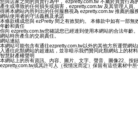
您與店家之間的買賣行為中， ezpretty.com.tw 不
3.LINE 帳號未封鎖傳送訊息之 LINE 官方帳號。
產生或導致的任何損失或損害，ezpretty.com.tw 及其管理
欲變更通知型訊息的設定，操作如下：
得將本網站內所列出的任何服務視為 ezpretty.com.tw 推
1.點選「主頁」＞「設定」
網站使用者的守法義務及承諾
2.點選「隱私設定」
本條款構成您與 ezPretty 間之有效契約。 本條款中如
3.點選「提供使用資料」
年齡和責任
4.點選「LINE通知型訊息」
你向 ezpretty.com.tw您確認您已經達到使用本網站
5.開關「接收LINE通知型訊息」
網站時所產生的交易責任。
❗️關閉「接收通知型訊息」後，將不會接收到來自任何企業
網站連結
本網站可能包含有通往ezpretty.com.tw以外的其他方所運營
入通往此類網站的超連結，並非暗示我們贊同此類網站上的材料
智慧財產權聲明
本網站上的所有資訊、內容、圖片、文字、聲音、圖像22、按
ezpretty.com.tw或其許可人（視情況而定）保留有
改、拷貝、傳播、發送、顯示、執行、複製、發佈、模仿、轉發
法或其他智慧財產權或 ezpretty.com.tw、其許可人
賠償
您同意因您使用本網站，而導致 ezpretty.com.tw、
您承擔賠償並保證 ezpretty.com.tw、其分公司、所屬機
免責聲明
您對本網站的所有使用均由您自擔風險。 因下載使用、參考或
己承擔全部責任。您同意 ezpretty.com.tw 及向ezpr
全部的索賠權利，無論是基於合約、侵權行為或其他依據。 ezpr
那些可損害或影響本網站管理、安全性、公正性和完整性，或是損害或
漏、中斷、刪除、缺陷、延遲或任何事件或事故，ezpretty.
其中包括但不僅限於有關本網站上服務、資訊及（或）聲明的保證或承
時間內對任一條款或多條條款的強制實施，不得將此視為放棄這
法律效應。 ezpretty.com.tw有權隨時變更本使用條