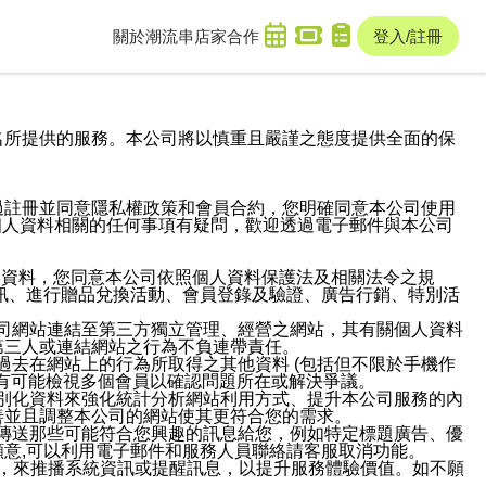
關於潮流串
店家合作
登入/註冊
域名及次級網域名所提供的服務。本公司將以慎重且嚴謹之態度提供全面的保
過註冊並同意隱私權政策和會員合約，您明確同意本公司使用
與個人資料相關的任何事項有疑問，歡迎透過電子郵件與本公司
人資料，您同意本公司依照個人資料保護法及相關法令之規
訊、進行贈品兌換活動、會員登錄及驗證、廣告行銷、特別活
本公司網站連結至第三方獨立管理、經營之網站，其有關個人資料
第三人或連結網站之行為不負連帶責任。
或過去在網站上的行為所取得之其他資料 (包括但不限於手機作
也有可能檢視多個會員以確認問題所在或解決爭議。
識別化資料來強化統計分析網站利用方式、提升本公司服務的內
善並且調整本公司的網站使其更符合您的需求。
並傳送那些可能符合您興趣的訊息給您，例如特定標題廣告、優
意,可以利用電子郵件和服務人員聯絡請客服取消功能。
帳號，來推播系統資訊或提醒訊息，以提升服務體驗價值。如不願