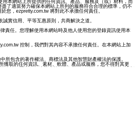
對於因為使用本網站上所提供的任何資訊、產品、服務及（或）材料，而
m.tw 已經盡了適當努力確保本網站上所列的服務符合合理的標準，仍不
ezpretty.com.tw 將對此不承擔任何責任。
均應依誠實信用、平等互惠原則，共商解決之道。
力的法律責任。您理解使用本網站時及他人使用您的登錄資訊使用本
ty.com.tw 控制，我們對其內容不承擔任何責任。在本網站上加
約中所包含的著作權法、商標法及其他智慧財產權法的保護。
網站上所獲取的任何資訊、素材、軟體、產品或服務，您不得對其更
不應被解釋為任何暗示或其他任何許可，或任何著作權法、商標
違反此規定，我們將追究其法律責任。
任何損失、責任及協力廠商的任何索賠或要求（包括律師費），將由
站而獲取到的資訊，而導致您遭受的任何風險或損失，將由您自
用本網站而造成的任何損失負責，同時，您會在此放棄有關此損失的所有及
伺服器不會發生缺陷，其中包括但不僅限於病毒或其他有害元素。對於
w 控制範圍的任何病毒感染、BUG、篡改、技術故障、錯誤、遺
有明示、暗示或法定及其他聲明、保證和條款均予以最大限度的排除，
定目的等。 ezpretty.com.tw 不能持續或在某階段
方便目的，其不應影響這些條款的範圍或意義，或是產生其他的
或任何協力廠商承擔任何責任。 在每次訪問網站時，您應檢查一下這