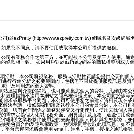
retty (http://www.ezpretty.com.tw) 網
，如果您不同意，請不要使用或取得本公司所提供的服務。
本公司有業務合作之第三方，並可能被本公司及第三方使用。通
條款相一致。 如果用戶對於ezPretty網站的隱私權聲明或
各項活動，本公司將視業務、服務或活動性質請您提供必要的個
公司進行行銷分析之必要範圍內，包括但不限於提供服務訊息及資
、處理及利用您的個人資料。
etty網站連結與介接的網站，也可能蒐集您個人的資料，凡經由
資料處理措施不適用本網站之隱私權保護政策，本公司對於該等
服務功能需求或服務平台問題，本公司可使用您之前建立資料及現在
，來解決爭議、檢修障礙問題及執行本公司的會員合約，本公司
關係企業、與有合作關係之業務夥伴交叉行銷使用，使用去除個人
戶的需求定義個人化製服務介面、網頁設計及服務，這些使用改
與有合作關係之業務夥伴使用您的去識別化個人資料與您您聯絡，
接受會員合約及隱私權政策，您明示同意收取此項訊息。如不願
，平台營運需求將會使用 email，姓名，手機，授權之通訊