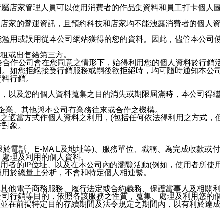
供所屬店家管理人員可以使用消費者的作品集資料和員工打卡個人圖像
何店家的營運資訊，且預約科技和店家均不能洩露消費者的個人
能濫用或誤用從本公司網站獲得的您的資料。因此，儘管本公司
出租或出售給第三方。
業務合作公司會在您同意之情形下，始得利用您的個人資料於行銷
用。如您拒絕接受行銷服務或嗣後欲拒絕時，均可隨時通知本公
資料行銷。
內，以及您的個人資料蒐集之目的消失或期限屆滿時，本公司得
係企業、其他與本公司有業務往來或合作之機構。
技之適當方式作個人資料之利用，(包括任何依法得利用之方式，
作對象。
限於電話、E-MAIL及地址等)、服務單位、職稱、為完成收款
、處理及利用的個人資料。
使用者的IP位址、以及在本公司內的瀏覽活動(例如，使用者所使
僅用於總量上分析，不會和特定個人相連繫。
及其他電子商務服務、履行法定或合約義務、保護當事人及相關
公司行銷等目的，依照各該服務之性質，蒐集、處理及利用您的
，並在前揭特定目的存續期間及法令規定之期間內，以有利於達成
。