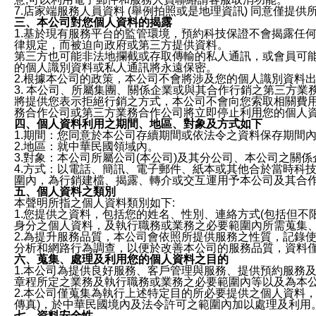
7.店家端服務人員資料 (舉例拍照或是地理資訊) 同意僅提
三、本公司對您個人資料的揭露
1.基於現有服務平台的監管環境，預約科技保證不會揭露任
律規定，而被迫向政府或第三方提供資料。
第三方也可能非法地攔截或存取傳輸的私人通訊，或會員可
的個人識別資料或私人通訊將永遠保密。
2.根據本公司的政策，本公司不會將涉及您的個人識別資料
3. 本公司、所屬集團、關係企業或與其合作行銷之第三方
將提供您表示拒絕行銷之方式，本公司不會向您索取相關費
務合作公司或第三方業務合作公司將立即停止利用您的個人
四、個人資料利用之期間、地區、對象及方式如下
1.期間：您同意於本公司存續期間或依法令之資料保存期間
2.地區：就中華民國領域內。
3.對象：本公司所屬公司(本公司)及其分公司、本公司之關
4.方式：以電話、簡訊、電子郵件、紙本或其他合於當時科
圍內，為行銷建檔、揭露、轉介或交互運用予本公司及其合
五、個人資料之類別
本聲明所指之個人資料類別如下:
1.您提供之資料，包括您的姓名、性別、連絡方式(包括但不
身分之個人資料，及執行職務或業務之必要範圍內所需蒐集
2.為提升服務品質，本公司會依照所提供服務之性質，記錄
分析和網路行為調查，以便於改善本公司的服務品質，資料
六、蒐集、處理及利用您的個人資料之目的
1.本公司為提供良好服務、客戶管理與服務、提供預約服務
章程所定之業務及執行職務或業務之必要範圍內等以及為本
2.本公司僅蒐集為執行上述特定目的所必要提供之個人資料
傳真)，於中華民國境內及法令許可之範圍內加以處理及利用
七、資料安全性