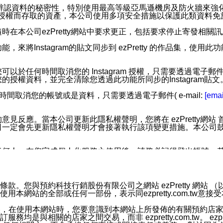
您個人辨認資料的秘密性，特別使用最高等級亞馬遜機房及防火牆來
失及未經授權而存取的資產，本公司使用多項安全措施以保護此類資料
在本公司ezPretty網站中要求更正，包括要求停止寄發相關
步功能，來將Instagram的貼文同步到 ezPretty 的作品集，使
步功能，您可以於任何時間取消您的 Instagram 授權，只需要
授權資料，並完全清除您透過此功能所同步的Instagram貼文
時間取消您的帳號或是資料，只需要透過電子郵件( e-mail:
[emai
應。當本公司更新此隱私權聲明，您將在 ezPretty網站 首頁
定會先更新隱私權聲明才會接著執行該項變更措施。本公司鼓勵您定
任何人。在您完成個人化服務之使用後，請務必記得登出帳號。
區。
並傳送或宣傳本網站各項服務之資料或電子郵件供您參考。您能
預約科技行銷股份有限公司之網站 ezPretty 網站 （以下皆稱 
網站的全部或任何一部份，表示同ezpretty.com.tw意
入本公司/本服務好友，您仍可接收到通知型訊息。
限，以廣告或其他目的的訊息皆不會被傳送。滿足以下三個條件
的資訊均無誤，在使用本網站時，您要意識到本網站上所發佈的有關預
號碼比對相符。
相關的店家之間交易，而非 ezpretty.com.tw。 ezpr
息。