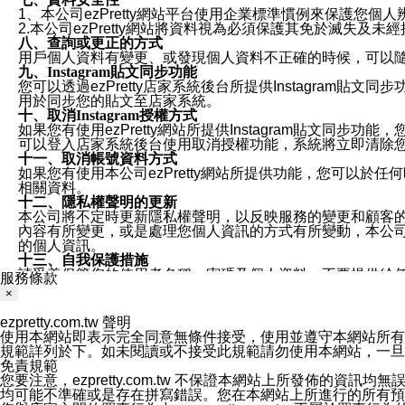
1、本公司ezPretty網站平台使用企業標準慣例來保護
2.本公司ezPretty網站將資料視為必須保護其免於滅
八、查詢或更正的方式
用戶個人資料有變更、或發現個人資料不正確的時候，可以隨時
九、Instagram貼文同步功能
您可以透過ezPretty店家系統後台所提供Instagram貼文同
用於同步您的貼文至店家系統。
十、取消Instagram授權方式
如果您有使用ezPretty網站所提供Instagram貼文同
可以登入店家系統後台使用取消授權功能，系統將立即清除您的
十一、取消帳號資料方式
如果您有使用本公司ezPretty網站所提供功能，您可以於任何
相關資料。
十二、隱私權聲明的更新
本公司將不定時更新隱私權聲明，以反映服務的變更和顧客的意見反
內容有所變更，或是處理您個人資訊的方式有所變動，本公司一
的個人資訊。
十三、自我保護措施
請妥善保管您的使用者名稱、密碼及個人資料，不要提供給
服務條款
窗，以防止他人讀取您的個人資料、信件或進入所機關管理
×
十四、傳送宣傳本站資訊或電子郵件之政策
您同意本公司網站，透過您所提供的郵件地址與您取得聯絡
ezpretty.com.tw 聲明
停止接收這些資料或電子郵件。
使用本網站即表示完全同意無條件接受，使用並遵守本網站所有條款。您與
十五、訊息通知
規範詳列於下。如未閱讀或不接受此規範請勿使用本網站，一旦使用本
本公司/本服務將以通知型訊息傳送重要訊息給您。即使未加
免責規範
本公司/本服務傳送之通知型訊息以對您有效且重要的訊息為
您要注意，ezpretty.com.tw 不保證本網站上所發佈
1.LINE 帳號設定的電話號碼與本公司/本服務所傳來的電話
均可能不準確或是存在拼寫錯誤。您在本網站上所進行的所有預訂服務均是與
2.該 LINE 帳號已在 LINE APP 設定中，同意接收通知型訊