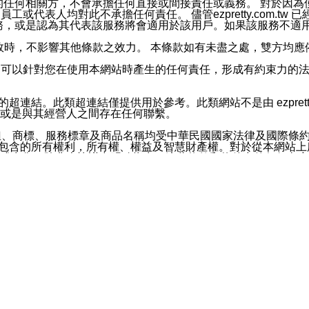
屬於買賣行為的任何相關方，不會承擔任何直接或間接責任或義務。 
人員、員工或代表人均對此不承擔任何責任。 儘管ezpretty.co
薦的服務，或是認為其代表該服務將會適用於該用戶。如果該服務不適用於您，
有一部無效時，不影響其他條款之效力。 本條款如有未盡之處，雙方
的合法年齡。可以針對您在使用本網站時產生的任何責任，形成有約束
官方帳號或認證官方帳號的通知型訊息。
網站的超連結。此類超連結僅提供用於參考。此類網站不是由 ezpret
或是與其經營人之間存在任何聯繫。
鈕、商標、服務標章及商品名稱均受中華民國國家法律及國際條
這些素材中所包含的所有權利，所有權、權益及智慧財產權。對於從本
或出售。除非本協議中明確指出，這些條款和條件中的任何內容
或任何協力廠商的業主權益中規定的任何權利的推斷結果。 如有任何人
其分公司、所屬機構、管理人員、代理人及其他合作夥伴和員工遭受的
構、管理人員、代理人及其他合作夥伴和員工不受損失。
依賴本網站上所提供的資訊、產品、服務或素材或通過使用本網
etty.com.tw提供電信及網路服務的提供商不會因您使用或不能使
etty.com.tw 不聲明、保證或承諾本網站或支持該網站的
影響本網站任何部分正常運行，且超出ezpretty.com.t
com.tw 不承擔任何責任。 在適用法律許可的最大範圍內，所
諾，其中包括但不僅限於其精確性、完整性或適銷性、品質或適用於特
些條款或是這些條款相關的權利。這些條款中使用的標題僅為了
款之內容及本網站上內容而不另行通知，同時，不對您、其他任何用戶