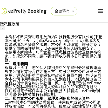
隱私權政策
×
本隱私權政策聲明適用於預約科技行銷股份有限公司(下稱
本公司)於ezPretty (http://www.ezpretty.com.tw) 網域名及
次級網域名所提供的服務。本公司將以慎重且嚴謹之態度
提供全面的保護措施，以確保使用者個人隱私的安全。
在使用本網站時，您同意受本隱私權政策條款及條件所拘
束，如果您不同意，請不要使用或取得本公司所提供的服
務。
一、適用範圍
根據以下所述，您的個人識別資料的某些部分將被揭露給
與本公司有業務合作之第三方，並可能被本公司及第三方
使用。通過註冊並同意隱私權政策和會員合約，您明確同
意本公司使用和揭露您的個人識別資料。本隱私權政策已
合併並與會員合約的條款相一致。 如果用戶對於ezPretty
網站的隱私權聲明或與個人資料相關的任何事項有疑問，
歡迎透過電子郵件與本公司的服務人員聯絡，ezPretty網
站將盡快回覆並進行解釋說明。
二、您同意本公司蒐集、處理及利用您的個人資料
1.當您與本公司網站洽辦業務、使用服務或參與本公司網
站各項活動，本公司將視業務、服務或活動性質請您提供