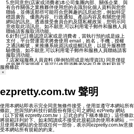
5.您同意您(店家或消費者)本公司集團內部、關係企業、與
有合作關係之業務夥伴使用您的去識別化個人資料與您您
聯絡，並傳送那些可能符合您興趣的訊息給您，例如特定
標題廣告、優惠內容、行政通知、產品內容及有關您使用
網站的訊息。透過接受會員合約及隱私權政策，您明示同
意收取此項訊息。如不願意,可以利用電子郵件和服務人員
聯絡請客服取消功能。
6.針對已註冊認證店家或是消費者，當執行預約或是線上
支付，平台營運需求將會使用 email，姓名，手機，授權
之通訊帳號，來推播系統資訊或提醒訊息，以提升服務體
驗價值。如不願意,可以利用電子郵件和服務人員聯絡請客
服取消功能。
7.店家端服務人員資料 (舉例拍照或是地理資訊) 同意僅提
供所屬店家管理人員可以使用消費者的作品集資料和員工
服務條款
打卡個人圖像行為。本公司及ezPretty平台不會做任何使
×
用。
三、本公司對您個人資料的揭露
1.基於現有服務平台的監管環境，預約科技保證不會揭露
ezpretty.com.tw 聲明
任何店家的營運資訊，且預約科技和店家均不能洩露消費
者的個人資料。然而，在某些情況下，本公司可能會因受
政府要求或法律規定，而被迫向政府或第三方提供資料。
第三方也可能非法地攔截或存取傳輸的私人通訊，或會員
使用本網站即表示完全同意無條件接受，使用並遵守本網站所有
可能濫用或誤用從本公司網站獲得的您的資料。因此，儘
條款。您與預約科技行銷股份有限公司之網站 ezPretty 網站
管本公司使用企業標準的保護措施來保護您的隱私，本公
（以下皆稱 ezpretty.com.tw ）訂此合約(下稱本條款)，這些條款
司並未承諾您的個人識別資料或私人通訊將永遠保密。
將規範詳列於下。如未閱讀或不接受此規範請勿使用本網站，一
2.根據本公司的政策，本公司不會將涉及您的個人識別資
旦使用本網站的全部或任何一部份，表示同ezpretty.com.tw意接
料出租或出售給第三方。
受本網站所有規範的約束。
3. 本公司、所屬集團、關係企業或與其合作行銷之第三方