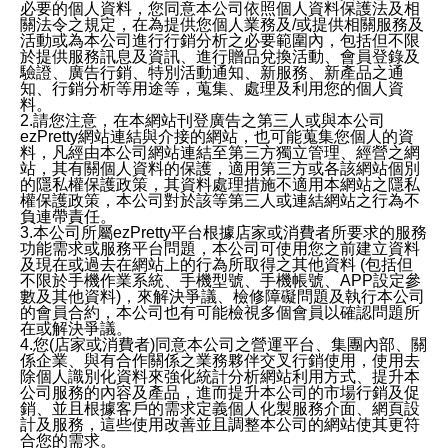
必要的個人資料，您同意本公司依照個人資料保護法及相
關法令之規定，在為提供您個人業務及/或提供相關服務及
活動或為本公司進行行銷分析之必要範圍內，包括但不限
於提供服務訊息及資訊、進行贈品兌換活動、會員登錄及
驗證、廣告行銷、特別活動通知、新服務、新產品之通
知、行銷分析等用途等，蒐集、處理及利用您的個人資
料。
2.請您注意，在本網站刊登廣告之第三人或與本公司
ezPretty網站連結與介接的網站，也可能蒐集您個人的資
料，凡經由本公司網站連結至第三方獨立管理、經營之網
站，其有關個人資料的保護，適用第三方或各該網站個別
的隱私權保護政策，其資料處理措施不適用本網站之隱私
權保護政策，本公司對於該等第三人或連結網站之行為不
負連帶責任。
3.本公司所屬ezPretty平台根據店家或消費者所要求的服務
功能需求或服務平台問題，本公司可使用您之前建立資料
及現在或過去在網站上的行為所取得之其他資料 (包括但
不限於手機作業系統、手機型號、手機帳號、APP設定參
數及其他資料)，來解決爭議、檢修障礙問題及執行本公司
的會員合約，本公司也有可能檢視多個會員以確認問題所
在或解決爭議。
4.您(店家或消費者)同意本公司之營運平台、集團內部、關
係企業、與有合作關係之業務夥伴交叉行銷使用，使用去
除個人識別化資料來強化統計分析網站利用方式、提升本
公司服務的內容及產品，進而提升本公司的市場行銷及促
銷、並且根據客戶的需求定義個人化製服務介面、網頁設
計及服務，這些使用改善並且調整本公司的網站使其更符
合您的需求。