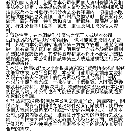
必要的個人資料，您同意本公司依照個人資料保護法及相
關法令之規定，在為提供您個人業務及/或提供相關服務及
活動或為本公司進行行銷分析之必要範圍內，包括但不限
於提供服務訊息及資訊、進行贈品兌換活動、會員登錄及
驗證、廣告行銷、特別活動通知、新服務、新產品之通
知、行銷分析等用途等，蒐集、處理及利用您的個人資
料。
2.請您注意，在本網站刊登廣告之第三人或與本公司
ezPretty網站連結與介接的網站，也可能蒐集您個人的資
料，凡經由本公司網站連結至第三方獨立管理、經營之網
站，其有關個人資料的保護，適用第三方或各該網站個別
的隱私權保護政策，其資料處理措施不適用本網站之隱私
權保護政策，本公司對於該等第三人或連結網站之行為不
負連帶責任。
3.本公司所屬ezPretty平台根據店家或消費者所要求的服務
功能需求或服務平台問題，本公司可使用您之前建立資料
及現在或過去在網站上的行為所取得之其他資料 (包括但
不限於手機作業系統、手機型號、手機帳號、APP設定參
數及其他資料)，來解決爭議、檢修障礙問題及執行本公司
的會員合約，本公司也有可能檢視多個會員以確認問題所
在或解決爭議。
4.您(店家或消費者)同意本公司之營運平台、集團內部、關
係企業、與有合作關係之業務夥伴交叉行銷使用，使用去
除個人識別化資料來強化統計分析網站利用方式、提升本
公司服務的內容及產品，進而提升本公司的市場行銷及促
銷、並且根據客戶的需求定義個人化製服務介面、網頁設
計及服務，這些使用改善並且調整本公司的網站使其更符
合您的需求。