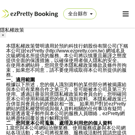
隱私權政策
×
本隱私權政策聲明適用於預約科技行銷股份有限公司(下稱
本公司)於ezPretty (http://www.ezpretty.com.tw) 網域名及
次級網域名所提供的服務。本公司將以慎重且嚴謹之態度
提供全面的保護措施，以確保使用者個人隱私的安全。
在使用本網站時，您同意受本隱私權政策條款及條件所拘
束，如果您不同意，請不要使用或取得本公司所提供的服
務。
一、適用範圍
根據以下所述，您的個人識別資料的某些部分將被揭露給
與本公司有業務合作之第三方，並可能被本公司及第三方
使用。通過註冊並同意隱私權政策和會員合約，您明確同
意本公司使用和揭露您的個人識別資料。本隱私權政策已
合併並與會員合約的條款相一致。 如果用戶對於ezPretty
網站的隱私權聲明或與個人資料相關的任何事項有疑問，
歡迎透過電子郵件與本公司的服務人員聯絡，ezPretty網
站將盡快回覆並進行解釋說明。
二、您同意本公司蒐集、處理及利用您的個人資料
1.當您與本公司網站洽辦業務、使用服務或參與本公司網
站各項活動，本公司將視業務、服務或活動性質請您提供