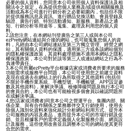
必要的個人資料，您同意本公司依照個人資料保護法及相
關法令之規定，在為提供您個人業務及/或提供相關服務及
活動或為本公司進行行銷分析之必要範圍內，包括但不限
於提供服務訊息及資訊、進行贈品兌換活動、會員登錄及
驗證、廣告行銷、特別活動通知、新服務、新產品之通
知、行銷分析等用途等，蒐集、處理及利用您的個人資
料。
2.請您注意，在本網站刊登廣告之第三人或與本公司
ezPretty網站連結與介接的網站，也可能蒐集您個人的資
料，凡經由本公司網站連結至第三方獨立管理、經營之網
站，其有關個人資料的保護，適用第三方或各該網站個別
的隱私權保護政策，其資料處理措施不適用本網站之隱私
權保護政策，本公司對於該等第三人或連結網站之行為不
負連帶責任。
3.本公司所屬ezPretty平台根據店家或消費者所要求的服務
功能需求或服務平台問題，本公司可使用您之前建立資料
及現在或過去在網站上的行為所取得之其他資料 (包括但
不限於手機作業系統、手機型號、手機帳號、APP設定參
數及其他資料)，來解決爭議、檢修障礙問題及執行本公司
的會員合約，本公司也有可能檢視多個會員以確認問題所
在或解決爭議。
4.您(店家或消費者)同意本公司之營運平台、集團內部、關
係企業、與有合作關係之業務夥伴交叉行銷使用，使用去
除個人識別化資料來強化統計分析網站利用方式、提升本
公司服務的內容及產品，進而提升本公司的市場行銷及促
銷、並且根據客戶的需求定義個人化製服務介面、網頁設
計及服務，這些使用改善並且調整本公司的網站使其更符
合您的需求。