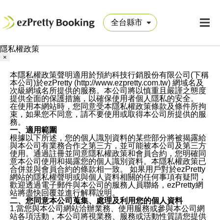
隱私權政策
×
本隱私權政策聲明適用於預約科技行銷股份有限公司(下稱
本公司)於ezPretty (http://www.ezpretty.com.tw) 網域名及
次級網域名所提供的服務。本公司將以慎重且嚴謹之態度
提供全面的保護措施，以確保使用者個人隱私的安全。
在使用本網站時，您同意受本隱私權政策條款及條件所拘
束，如果您不同意，請不要使用或取得本公司所提供的服
務。
一、適用範圍
根據以下所述，您的個人識別資料的某些部分將被揭露給
與本公司有業務合作之第三方，並可能被本公司及第三方
使用。通過註冊並同意隱私權政策和會員合約，您明確同
意本公司使用和揭露您的個人識別資料。本隱私權政策已
合併並與會員合約的條款相一致。 如果用戶對於ezPretty
網站的隱私權聲明或與個人資料相關的任何事項有疑問，
歡迎透過電子郵件與本公司的服務人員聯絡，ezPretty網
站將盡快回覆並進行解釋說明。
二、您同意本公司蒐集、處理及利用您的個人資料
1.當您與本公司網站洽辦業務、使用服務或參與本公司網
站各項活動，本公司將視業務、服務或活動性質請您提供