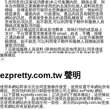
5.您同意您(店家或消費者)本公司集團內部、關係企業、與
有合作關係之業務夥伴使用您的去識別化個人資料與您您
聯絡，並傳送那些可能符合您興趣的訊息給您，例如特定
標題廣告、優惠內容、行政通知、產品內容及有關您使用
網站的訊息。透過接受會員合約及隱私權政策，您明示同
意收取此項訊息。如不願意,可以利用電子郵件和服務人員
聯絡請客服取消功能。
6.針對已註冊認證店家或是消費者，當執行預約或是線上
支付，平台營運需求將會使用 email，姓名，手機，授權
之通訊帳號，來推播系統資訊或提醒訊息，以提升服務體
驗價值。如不願意,可以利用電子郵件和服務人員聯絡請客
服取消功能。
7.店家端服務人員資料 (舉例拍照或是地理資訊) 同意僅提
供所屬店家管理人員可以使用消費者的作品集資料和員工
服務條款
打卡個人圖像行為。本公司及ezPretty平台不會做任何使
×
用。
三、本公司對您個人資料的揭露
1.基於現有服務平台的監管環境，預約科技保證不會揭露
ezpretty.com.tw 聲明
任何店家的營運資訊，且預約科技和店家均不能洩露消費
者的個人資料。然而，在某些情況下，本公司可能會因受
政府要求或法律規定，而被迫向政府或第三方提供資料。
第三方也可能非法地攔截或存取傳輸的私人通訊，或會員
使用本網站即表示完全同意無條件接受，使用並遵守本網站所有
可能濫用或誤用從本公司網站獲得的您的資料。因此，儘
條款。您與預約科技行銷股份有限公司之網站 ezPretty 網站
管本公司使用企業標準的保護措施來保護您的隱私，本公
（以下皆稱 ezpretty.com.tw ）訂此合約(下稱本條款)，這些條款
司並未承諾您的個人識別資料或私人通訊將永遠保密。
將規範詳列於下。如未閱讀或不接受此規範請勿使用本網站，一
2.根據本公司的政策，本公司不會將涉及您的個人識別資
旦使用本網站的全部或任何一部份，表示同ezpretty.com.tw意接
料出租或出售給第三方。
受本網站所有規範的約束。
3. 本公司、所屬集團、關係企業或與其合作行銷之第三方