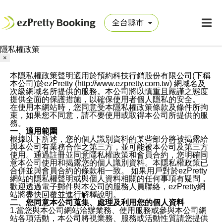
隱私權政策
×
本隱私權政策聲明適用於預約科技行銷股份有限公司(下稱
本公司)於ezPretty (http://www.ezpretty.com.tw) 網域名及
次級網域名所提供的服務。本公司將以慎重且嚴謹之態度
提供全面的保護措施，以確保使用者個人隱私的安全。
在使用本網站時，您同意受本隱私權政策條款及條件所拘
束，如果您不同意，請不要使用或取得本公司所提供的服
務。
一、適用範圍
根據以下所述，您的個人識別資料的某些部分將被揭露給
與本公司有業務合作之第三方，並可能被本公司及第三方
使用。通過註冊並同意隱私權政策和會員合約，您明確同
意本公司使用和揭露您的個人識別資料。本隱私權政策已
合併並與會員合約的條款相一致。 如果用戶對於ezPretty
網站的隱私權聲明或與個人資料相關的任何事項有疑問，
歡迎透過電子郵件與本公司的服務人員聯絡，ezPretty網
站將盡快回覆並進行解釋說明。
二、您同意本公司蒐集、處理及利用您的個人資料
1.當您與本公司網站洽辦業務、使用服務或參與本公司網
站各項活動，本公司將視業務、服務或活動性質請您提供