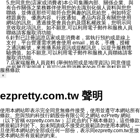
5.您同意您(店家或消費者)本公司集團內部、關係企業、與
有合作關係之業務夥伴使用您的去識別化個人資料與您您
聯絡，並傳送那些可能符合您興趣的訊息給您，例如特定
標題廣告、優惠內容、行政通知、產品內容及有關您使用
網站的訊息。透過接受會員合約及隱私權政策，您明示同
意收取此項訊息。如不願意,可以利用電子郵件和服務人員
聯絡請客服取消功能。
6.針對已註冊認證店家或是消費者，當執行預約或是線上
支付，平台營運需求將會使用 email，姓名，手機，授權
之通訊帳號，來推播系統資訊或提醒訊息，以提升服務體
驗價值。如不願意,可以利用電子郵件和服務人員聯絡請客
服取消功能。
7.店家端服務人員資料 (舉例拍照或是地理資訊) 同意僅提
供所屬店家管理人員可以使用消費者的作品集資料和員工
服務條款
打卡個人圖像行為。本公司及ezPretty平台不會做任何使
×
用。
三、本公司對您個人資料的揭露
1.基於現有服務平台的監管環境，預約科技保證不會揭露
ezpretty.com.tw 聲明
任何店家的營運資訊，且預約科技和店家均不能洩露消費
者的個人資料。然而，在某些情況下，本公司可能會因受
政府要求或法律規定，而被迫向政府或第三方提供資料。
第三方也可能非法地攔截或存取傳輸的私人通訊，或會員
使用本網站即表示完全同意無條件接受，使用並遵守本網站所有
可能濫用或誤用從本公司網站獲得的您的資料。因此，儘
條款。您與預約科技行銷股份有限公司之網站 ezPretty 網站
管本公司使用企業標準的保護措施來保護您的隱私，本公
（以下皆稱 ezpretty.com.tw ）訂此合約(下稱本條款)，這些條款
司並未承諾您的個人識別資料或私人通訊將永遠保密。
將規範詳列於下。如未閱讀或不接受此規範請勿使用本網站，一
2.根據本公司的政策，本公司不會將涉及您的個人識別資
旦使用本網站的全部或任何一部份，表示同ezpretty.com.tw意接
料出租或出售給第三方。
受本網站所有規範的約束。
3. 本公司、所屬集團、關係企業或與其合作行銷之第三方