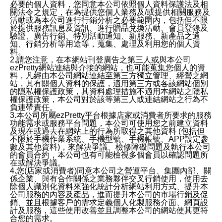
必要的個人資料，您同意本公司依照個人資料保護法及相
關法令之規定，在為提供您個人業務及/或提供相關服務及
活動或為本公司進行行銷分析之必要範圍內，包括但不限
於提供服務訊息及資訊、進行贈品兌換活動、會員登錄及
驗證、廣告行銷、特別活動通知、新服務、新產品之通
知、行銷分析等用途等，蒐集、處理及利用您的個人資
料。
2.請您注意，在本網站刊登廣告之第三人或與本公司
ezPretty網站連結與介接的網站，也可能蒐集您個人的資
料，凡經由本公司網站連結至第三方獨立管理、經營之網
站，其有關個人資料的保護，適用第三方或各該網站個別
的隱私權保護政策，其資料處理措施不適用本網站之隱私
權保護政策，本公司對於該等第三人或連結網站之行為不
負連帶責任。
3.本公司所屬ezPretty平台根據店家或消費者所要求的服務
功能需求或服務平台問題，本公司可使用您之前建立資料
及現在或過去在網站上的行為所取得之其他資料 (包括但
不限於手機作業系統、手機型號、手機帳號、APP設定參
數及其他資料)，來解決爭議、檢修障礙問題及執行本公司
的會員合約，本公司也有可能檢視多個會員以確認問題所
在或解決爭議。
4.您(店家或消費者)同意本公司之營運平台、集團內部、關
係企業、與有合作關係之業務夥伴交叉行銷使用，使用去
除個人識別化資料來強化統計分析網站利用方式、提升本
公司服務的內容及產品，進而提升本公司的市場行銷及促
銷、並且根據客戶的需求定義個人化製服務介面、網頁設
計及服務，這些使用改善並且調整本公司的網站使其更符
合您的需求。