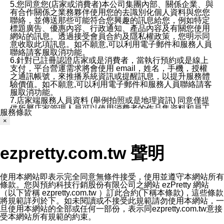
5.您同意您(店家或消費者)本公司集團內部、關係企業、與
有合作關係之業務夥伴使用您的去識別化個人資料與您您
聯絡，並傳送那些可能符合您興趣的訊息給您，例如特定
標題廣告、優惠內容、行政通知、產品內容及有關您使用
網站的訊息。透過接受會員合約及隱私權政策，您明示同
意收取此項訊息。如不願意,可以利用電子郵件和服務人員
聯絡請客服取消功能。
6.針對已註冊認證店家或是消費者，當執行預約或是線上
支付，平台營運需求將會使用 email，姓名，手機，授權
之通訊帳號，來推播系統資訊或提醒訊息，以提升服務體
驗價值。如不願意,可以利用電子郵件和服務人員聯絡請客
服取消功能。
7.店家端服務人員資料 (舉例拍照或是地理資訊) 同意僅提
供所屬店家管理人員可以使用消費者的作品集資料和員工
服務條款
打卡個人圖像行為。本公司及ezPretty平台不會做任何使
×
用。
三、本公司對您個人資料的揭露
1.基於現有服務平台的監管環境，預約科技保證不會揭露
ezpretty.com.tw 聲明
任何店家的營運資訊，且預約科技和店家均不能洩露消費
者的個人資料。然而，在某些情況下，本公司可能會因受
政府要求或法律規定，而被迫向政府或第三方提供資料。
第三方也可能非法地攔截或存取傳輸的私人通訊，或會員
使用本網站即表示完全同意無條件接受，使用並遵守本網站所有
可能濫用或誤用從本公司網站獲得的您的資料。因此，儘
條款。您與預約科技行銷股份有限公司之網站 ezPretty 網站
管本公司使用企業標準的保護措施來保護您的隱私，本公
（以下皆稱 ezpretty.com.tw ）訂此合約(下稱本條款)，這些條款
司並未承諾您的個人識別資料或私人通訊將永遠保密。
將規範詳列於下。如未閱讀或不接受此規範請勿使用本網站，一
2.根據本公司的政策，本公司不會將涉及您的個人識別資
旦使用本網站的全部或任何一部份，表示同ezpretty.com.tw意接
料出租或出售給第三方。
受本網站所有規範的約束。
3. 本公司、所屬集團、關係企業或與其合作行銷之第三方