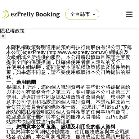
隱私權政策
×
本隱私權政策聲明適用於預約科技行銷股份有限公司(下稱
本公司)於ezPretty (http://www.ezpretty.com.tw) 網域名及
次級網域名所提供的服務。本公司將以慎重且嚴謹之態度
提供全面的保護措施，以確保使用者個人隱私的安全。
在使用本網站時，您同意受本隱私權政策條款及條件所拘
束，如果您不同意，請不要使用或取得本公司所提供的服
務。
一、適用範圍
根據以下所述，您的個人識別資料的某些部分將被揭露給
與本公司有業務合作之第三方，並可能被本公司及第三方
使用。通過註冊並同意隱私權政策和會員合約，您明確同
意本公司使用和揭露您的個人識別資料。本隱私權政策已
合併並與會員合約的條款相一致。 如果用戶對於ezPretty
網站的隱私權聲明或與個人資料相關的任何事項有疑問，
歡迎透過電子郵件與本公司的服務人員聯絡，ezPretty網
站將盡快回覆並進行解釋說明。
二、您同意本公司蒐集、處理及利用您的個人資料
1.當您與本公司網站洽辦業務、使用服務或參與本公司網
站各項活動，本公司將視業務、服務或活動性質請您提供