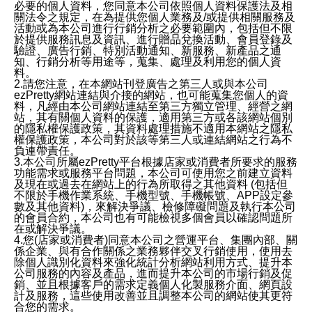
必要的個人資料，您同意本公司依照個人資料保護法及相
關法令之規定，在為提供您個人業務及/或提供相關服務及
活動或為本公司進行行銷分析之必要範圍內，包括但不限
於提供服務訊息及資訊、進行贈品兌換活動、會員登錄及
驗證、廣告行銷、特別活動通知、新服務、新產品之通
知、行銷分析等用途等，蒐集、處理及利用您的個人資
料。
2.請您注意，在本網站刊登廣告之第三人或與本公司
ezPretty網站連結與介接的網站，也可能蒐集您個人的資
料，凡經由本公司網站連結至第三方獨立管理、經營之網
站，其有關個人資料的保護，適用第三方或各該網站個別
的隱私權保護政策，其資料處理措施不適用本網站之隱私
權保護政策，本公司對於該等第三人或連結網站之行為不
負連帶責任。
3.本公司所屬ezPretty平台根據店家或消費者所要求的服務
功能需求或服務平台問題，本公司可使用您之前建立資料
及現在或過去在網站上的行為所取得之其他資料 (包括但
不限於手機作業系統、手機型號、手機帳號、APP設定參
數及其他資料)，來解決爭議、檢修障礙問題及執行本公司
的會員合約，本公司也有可能檢視多個會員以確認問題所
在或解決爭議。
4.您(店家或消費者)同意本公司之營運平台、集團內部、關
係企業、與有合作關係之業務夥伴交叉行銷使用，使用去
除個人識別化資料來強化統計分析網站利用方式、提升本
公司服務的內容及產品，進而提升本公司的市場行銷及促
銷、並且根據客戶的需求定義個人化製服務介面、網頁設
計及服務，這些使用改善並且調整本公司的網站使其更符
合您的需求。