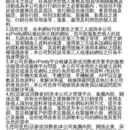
關法令之規定，在為提供您個人業務及/或提供相關服務及
活動或為本公司進行行銷分析之必要範圍內，包括但不限
於提供服務訊息及資訊、進行贈品兌換活動、會員登錄及
驗證、廣告行銷、特別活動通知、新服務、新產品之通
知、行銷分析等用途等，蒐集、處理及利用您的個人資
料。
2.請您注意，在本網站刊登廣告之第三人或與本公司
ezPretty網站連結與介接的網站，也可能蒐集您個人的資
料，凡經由本公司網站連結至第三方獨立管理、經營之網
站，其有關個人資料的保護，適用第三方或各該網站個別
的隱私權保護政策，其資料處理措施不適用本網站之隱私
權保護政策，本公司對於該等第三人或連結網站之行為不
負連帶責任。
3.本公司所屬ezPretty平台根據店家或消費者所要求的服務
功能需求或服務平台問題，本公司可使用您之前建立資料
及現在或過去在網站上的行為所取得之其他資料 (包括但
不限於手機作業系統、手機型號、手機帳號、APP設定參
數及其他資料)，來解決爭議、檢修障礙問題及執行本公司
的會員合約，本公司也有可能檢視多個會員以確認問題所
在或解決爭議。
4.您(店家或消費者)同意本公司之營運平台、集團內部、關
係企業、與有合作關係之業務夥伴交叉行銷使用，使用去
除個人識別化資料來強化統計分析網站利用方式、提升本
公司服務的內容及產品，進而提升本公司的市場行銷及促
銷、並且根據客戶的需求定義個人化製服務介面、網頁設
計及服務，這些使用改善並且調整本公司的網站使其更符
合您的需求。
5.您同意您(店家或消費者)本公司集團內部、關係企業、與