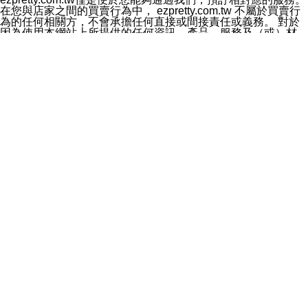
料於行銷活動資訊、商品訊息或新服務等相關行銷，且於
在您與店家之間的買賣行為中， ezpretty.com.tw 不屬於買賣行
首次行銷時，將提供您表示拒絕行銷之方式，本公司不會
為的任何相關方，不會承擔任何直接或間接責任或義務。 對於
向您索取相關費用。如您拒絕接受行銷服務或嗣後欲拒絕
因為使用本網站上所提供的任何資訊、產品、服務及（或）材
時，均可隨時通知本公司，本公司、所屬集團、關係企業
料，而產生或導致的任何損失或損害，ezpretty.com.tw 及其管
或與其合作行銷之第三方業務合作公司或第三方業務合作
理人員、員工或代表人均對此不承擔任何責任。 儘管
公司將立即停止利用您的個人資料行銷。
ezpretty.com.tw 已經盡了適當努力確保本網站上所列的服務符
四、個人資料利用之期間、地區、對象及方式如下
合合理的標準，仍不得將本網站內所列出的任何服務視為
1.期間：您同意於本公司存續期間或依法令之資料保存期
ezpretty.com.tw 推薦的服務，或是認為其代表該服務將會適用
間內，以及您的個人資料蒐集之目的消失或期限屆滿時，
於該用戶。如果該服務不適用於您，ezpretty.com.tw 將對此不
本公司得繼續保存、處理或利用您的個人資料。
承擔任何責任。
2.地區：就中華民國領域內。
網站使用者的守法義務及承諾
3.對象：本公司所屬公司(本公司)及其分公司、本公司之關
本條款構成您與 ezPretty 間之有效契約。 本條款中如有一部無
係企業、其他與本公司有業務往來或合作之機構。
效時，不影響其他條款之效力。 本條款如有未盡之處，雙方均
4.方式：以電話、簡訊、電子郵件、紙本或其他合於當時
應依誠實信用、平等互惠原則，共商解決之道。
科技之適當方式作個人資料之利用，(包括任何依法得利用
年齡和責任
之方式，但不限於使用於本網站或與外部合作之行銷)並於
你向 ezpretty.com.tw您確認您已經達到使用本網站的合法年
法令容許之範圍內，為行銷建檔、揭露、轉介或交互運用
齡。可以針對您在使用本網站時產生的任何責任，形成有約束力
予本公司及其合作對象。
的法律責任。您理解使用本網站時及他人使用您的登錄資訊使用
五、個人資料之類別
本網站時所產生的交易責任。
本聲明所指之個人資料類別如下:
網站連結
1.您提供之資料，包括您的姓名、性別、連絡方式(包括但
本網站可能包含有通往ezpretty.com.tw以外的其他方所運營網站
不限於電話、E-MAIL及地址等)、服務單位、職稱、為完
的超連結。此類超連結僅提供用於參考。此類網站不是由
成收款或付款所需之資料、IＰ位址、及其他得以直接或間
ezpretty.com.tw 控制，我們對其內容不承擔任何責任。在本網
接識別使用者身分之個人資料，及執行職務或業務之必要
站上加入通往此類網站的超連結，並非暗示我們贊同此類網站上
範圍內所需蒐集、處理及利用的個人資料。
的材料或是與其經營人之間存在任何聯繫。
2.為提升服務品質，本公司會依照所提供服務之性質，記
智慧財產權聲明
錄使用者的IP位址、以及在本公司內的瀏覽活動(例如，使
本網站上的所有資訊、內容、圖片、文字、聲音、圖像22、按
用者所使用的軟硬體、所點選的網頁)等資料，但是這些資
鈕、商標、服務標章及商品名稱均受中華民國國家法律及國際條