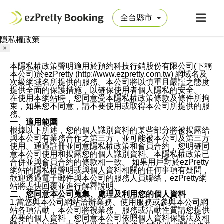
隱私權政策
×
本隱私權政策聲明適用於預約科技行銷股份有限公司(下稱
本公司)於ezPretty (http://www.ezpretty.com.tw) 網域名及
次級網域名所提供的服務。本公司將以慎重且嚴謹之態度
提供全面的保護措施，以確保使用者個人隱私的安全。
在使用本網站時，您同意受本隱私權政策條款及條件所拘
束，如果您不同意，請不要使用或取得本公司所提供的服
務。
一、適用範圍
根據以下所述，您的個人識別資料的某些部分將被揭露給
與本公司有業務合作之第三方，並可能被本公司及第三方
使用。通過註冊並同意隱私權政策和會員合約，您明確同
意本公司使用和揭露您的個人識別資料。本隱私權政策已
合併並與會員合約的條款相一致。 如果用戶對於ezPretty
網站的隱私權聲明或與個人資料相關的任何事項有疑問，
歡迎透過電子郵件與本公司的服務人員聯絡，ezPretty網
站將盡快回覆並進行解釋說明。
二、您同意本公司蒐集、處理及利用您的個人資料
1.當您與本公司網站洽辦業務、使用服務或參與本公司網
站各項活動，本公司將視業務、服務或活動性質請您提供
必要的個人資料，您同意本公司依照個人資料保護法及相