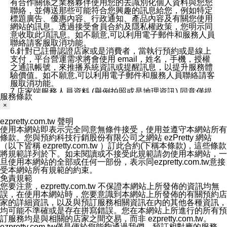
有合作關係之業務夥伴使用您的去識別化個人資料與您您
聯絡，並傳送那些可能符合您興趣的訊息給您，例如特定
標題廣告、優惠內容、行政通知、產品內容及有關您使用
網站的訊息。透過接受會員合約及隱私權政策，您明示同
意收取此項訊息。如不願意,可以利用電子郵件和服務人員
聯絡請客服取消功能。
6.針對已註冊認證店家或是消費者，當執行預約或是線上
支付，平台營運需求將會使用 email，姓名，手機，授權
之通訊帳號，來推播系統資訊或提醒訊息，以提升服務體
驗價值。如不願意,可以利用電子郵件和服務人員聯絡請客
服取消功能。
7.店家端服務人員資料 (舉例拍照或是地理資訊) 同意僅提
服務條款
供所屬店家管理人員可以使用消費者的作品集資料和員工
×
打卡個人圖像行為。本公司及ezPretty平台不會做任何使
用。
ezpretty.com.tw 聲明
三、本公司對您個人資料的揭露
使用本網站即表示完全同意無條件接受，使用並遵守本網站所有
1.基於現有服務平台的監管環境，預約科技保證不會揭露
條款。您與預約科技行銷股份有限公司之網站 ezPretty 網站
任何店家的營運資訊，且預約科技和店家均不能洩露消費
（以下皆稱 ezpretty.com.tw ）訂此合約(下稱本條款)，這些條款
者的個人資料。然而，在某些情況下，本公司可能會因受
將規範詳列於下。如未閱讀或不接受此規範請勿使用本網站，一
政府要求或法律規定，而被迫向政府或第三方提供資料。
旦使用本網站的全部或任何一部份，表示同ezpretty.com.tw意接
第三方也可能非法地攔截或存取傳輸的私人通訊，或會員
受本網站所有規範的約束。
可能濫用或誤用從本公司網站獲得的您的資料。因此，儘
免責規範
管本公司使用企業標準的保護措施來保護您的隱私，本公
您要注意，ezpretty.com.tw 不保證本網站上所發佈的資訊均無
司並未承諾您的個人識別資料或私人通訊將永遠保密。
誤，在使用本網站時，您要意識到本網站上所發佈的有關預約店
2.根據本公司的政策，本公司不會將涉及您的個人識別資
家的詳細資訊，以及與預訂服務相關資訊在內的其他各種資訊，
料出租或出售給第三方。
均可能不準確或是存在拼寫錯誤。您在本網站上所進行的所有預
3. 本公司、所屬集團、關係企業或與其合作行銷之第三方
訂服務均是與相關的店家之間交易，而非 ezpretty.com.tw。
業務合作公司會在您同意之情形下，始得利用您的個人資
ezpretty.com.tw僅是便於您能夠通過我們，預訂相對應的服務。