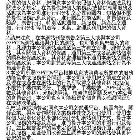
必要的個人資料，您同意本公司依照個人資料保護法及相
關法令之規定，在為提供您個人業務及/或提供相關服務及
活動或為本公司進行行銷分析之必要範圍內，包括但不限
於提供服務訊息及資訊、進行贈品兌換活動、會員登錄及
驗證、廣告行銷、特別活動通知、新服務、新產品之通
知、行銷分析等用途等，蒐集、處理及利用您的個人資
料。
2.請您注意，在本網站刊登廣告之第三人或與本公司
ezPretty網站連結與介接的網站，也可能蒐集您個人的資
料，凡經由本公司網站連結至第三方獨立管理、經營之網
站，其有關個人資料的保護，適用第三方或各該網站個別
的隱私權保護政策，其資料處理措施不適用本網站之隱私
權保護政策，本公司對於該等第三人或連結網站之行為不
負連帶責任。
3.本公司所屬ezPretty平台根據店家或消費者所要求的服務
功能需求或服務平台問題，本公司可使用您之前建立資料
及現在或過去在網站上的行為所取得之其他資料 (包括但
不限於手機作業系統、手機型號、手機帳號、APP設定參
數及其他資料)，來解決爭議、檢修障礙問題及執行本公司
的會員合約，本公司也有可能檢視多個會員以確認問題所
在或解決爭議。
4.您(店家或消費者)同意本公司之營運平台、集團內部、關
係企業、與有合作關係之業務夥伴交叉行銷使用，使用去
除個人識別化資料來強化統計分析網站利用方式、提升本
公司服務的內容及產品，進而提升本公司的市場行銷及促
銷、並且根據客戶的需求定義個人化製服務介面、網頁設
計及服務，這些使用改善並且調整本公司的網站使其更符
合您的需求。