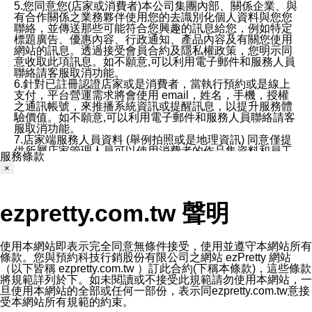
5.您同意您(店家或消費者)本公司集團內部、關係企業、與
有合作關係之業務夥伴使用您的去識別化個人資料與您您
聯絡，並傳送那些可能符合您興趣的訊息給您，例如特定
標題廣告、優惠內容、行政通知、產品內容及有關您使用
網站的訊息。透過接受會員合約及隱私權政策，您明示同
意收取此項訊息。如不願意,可以利用電子郵件和服務人員
聯絡請客服取消功能。
6.針對已註冊認證店家或是消費者，當執行預約或是線上
支付，平台營運需求將會使用 email，姓名，手機，授權
之通訊帳號，來推播系統資訊或提醒訊息，以提升服務體
驗價值。如不願意,可以利用電子郵件和服務人員聯絡請客
服取消功能。
7.店家端服務人員資料 (舉例拍照或是地理資訊) 同意僅提
供所屬店家管理人員可以使用消費者的作品集資料和員工
服務條款
打卡個人圖像行為。本公司及ezPretty平台不會做任何使
×
用。
三、本公司對您個人資料的揭露
1.基於現有服務平台的監管環境，預約科技保證不會揭露
ezpretty.com.tw 聲明
任何店家的營運資訊，且預約科技和店家均不能洩露消費
者的個人資料。然而，在某些情況下，本公司可能會因受
政府要求或法律規定，而被迫向政府或第三方提供資料。
第三方也可能非法地攔截或存取傳輸的私人通訊，或會員
使用本網站即表示完全同意無條件接受，使用並遵守本網站所有
可能濫用或誤用從本公司網站獲得的您的資料。因此，儘
條款。您與預約科技行銷股份有限公司之網站 ezPretty 網站
管本公司使用企業標準的保護措施來保護您的隱私，本公
（以下皆稱 ezpretty.com.tw ）訂此合約(下稱本條款)，這些條款
司並未承諾您的個人識別資料或私人通訊將永遠保密。
將規範詳列於下。如未閱讀或不接受此規範請勿使用本網站，一
2.根據本公司的政策，本公司不會將涉及您的個人識別資
旦使用本網站的全部或任何一部份，表示同ezpretty.com.tw意接
料出租或出售給第三方。
受本網站所有規範的約束。
3. 本公司、所屬集團、關係企業或與其合作行銷之第三方