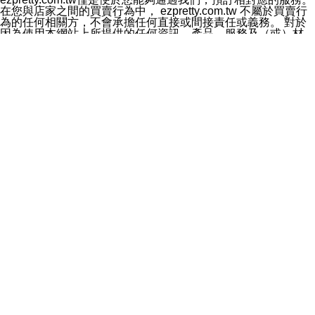
料於行銷活動資訊、商品訊息或新服務等相關行銷，且於
在您與店家之間的買賣行為中， ezpretty.com.tw 不屬於買賣行
首次行銷時，將提供您表示拒絕行銷之方式，本公司不會
為的任何相關方，不會承擔任何直接或間接責任或義務。 對於
向您索取相關費用。如您拒絕接受行銷服務或嗣後欲拒絕
因為使用本網站上所提供的任何資訊、產品、服務及（或）材
時，均可隨時通知本公司，本公司、所屬集團、關係企業
料，而產生或導致的任何損失或損害，ezpretty.com.tw 及其管
或與其合作行銷之第三方業務合作公司或第三方業務合作
理人員、員工或代表人均對此不承擔任何責任。 儘管
公司將立即停止利用您的個人資料行銷。
ezpretty.com.tw 已經盡了適當努力確保本網站上所列的服務符
四、個人資料利用之期間、地區、對象及方式如下
合合理的標準，仍不得將本網站內所列出的任何服務視為
1.期間：您同意於本公司存續期間或依法令之資料保存期
ezpretty.com.tw 推薦的服務，或是認為其代表該服務將會適用
間內，以及您的個人資料蒐集之目的消失或期限屆滿時，
於該用戶。如果該服務不適用於您，ezpretty.com.tw 將對此不
本公司得繼續保存、處理或利用您的個人資料。
承擔任何責任。
2.地區：就中華民國領域內。
網站使用者的守法義務及承諾
3.對象：本公司所屬公司(本公司)及其分公司、本公司之關
本條款構成您與 ezPretty 間之有效契約。 本條款中如有一部無
係企業、其他與本公司有業務往來或合作之機構。
效時，不影響其他條款之效力。 本條款如有未盡之處，雙方均
4.方式：以電話、簡訊、電子郵件、紙本或其他合於當時
應依誠實信用、平等互惠原則，共商解決之道。
科技之適當方式作個人資料之利用，(包括任何依法得利用
年齡和責任
之方式，但不限於使用於本網站或與外部合作之行銷)並於
你向 ezpretty.com.tw您確認您已經達到使用本網站的合法年
法令容許之範圍內，為行銷建檔、揭露、轉介或交互運用
齡。可以針對您在使用本網站時產生的任何責任，形成有約束力
予本公司及其合作對象。
的法律責任。您理解使用本網站時及他人使用您的登錄資訊使用
五、個人資料之類別
本網站時所產生的交易責任。
本聲明所指之個人資料類別如下:
網站連結
1.您提供之資料，包括您的姓名、性別、連絡方式(包括但
本網站可能包含有通往ezpretty.com.tw以外的其他方所運營網站
不限於電話、E-MAIL及地址等)、服務單位、職稱、為完
的超連結。此類超連結僅提供用於參考。此類網站不是由
成收款或付款所需之資料、IＰ位址、及其他得以直接或間
ezpretty.com.tw 控制，我們對其內容不承擔任何責任。在本網
接識別使用者身分之個人資料，及執行職務或業務之必要
站上加入通往此類網站的超連結，並非暗示我們贊同此類網站上
範圍內所需蒐集、處理及利用的個人資料。
的材料或是與其經營人之間存在任何聯繫。
2.為提升服務品質，本公司會依照所提供服務之性質，記
智慧財產權聲明
錄使用者的IP位址、以及在本公司內的瀏覽活動(例如，使
本網站上的所有資訊、內容、圖片、文字、聲音、圖像22、按
用者所使用的軟硬體、所點選的網頁)等資料，但是這些資
鈕、商標、服務標章及商品名稱均受中華民國國家法律及國際條