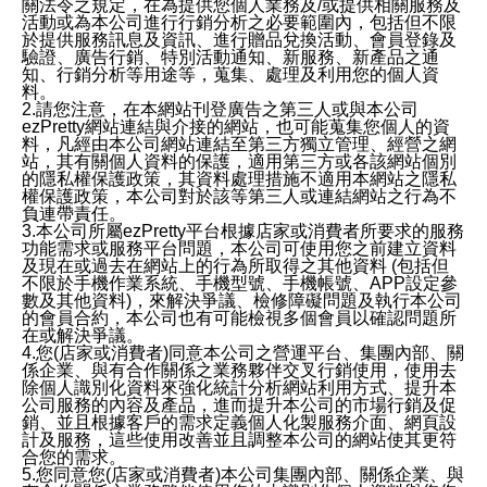
關法令之規定，在為提供您個人業務及/或提供相關服務及
活動或為本公司進行行銷分析之必要範圍內，包括但不限
於提供服務訊息及資訊、進行贈品兌換活動、會員登錄及
驗證、廣告行銷、特別活動通知、新服務、新產品之通
知、行銷分析等用途等，蒐集、處理及利用您的個人資
料。
2.請您注意，在本網站刊登廣告之第三人或與本公司
ezPretty網站連結與介接的網站，也可能蒐集您個人的資
料，凡經由本公司網站連結至第三方獨立管理、經營之網
站，其有關個人資料的保護，適用第三方或各該網站個別
的隱私權保護政策，其資料處理措施不適用本網站之隱私
權保護政策，本公司對於該等第三人或連結網站之行為不
負連帶責任。
3.本公司所屬ezPretty平台根據店家或消費者所要求的服務
功能需求或服務平台問題，本公司可使用您之前建立資料
及現在或過去在網站上的行為所取得之其他資料 (包括但
不限於手機作業系統、手機型號、手機帳號、APP設定參
數及其他資料)，來解決爭議、檢修障礙問題及執行本公司
的會員合約，本公司也有可能檢視多個會員以確認問題所
在或解決爭議。
4.您(店家或消費者)同意本公司之營運平台、集團內部、關
係企業、與有合作關係之業務夥伴交叉行銷使用，使用去
除個人識別化資料來強化統計分析網站利用方式、提升本
公司服務的內容及產品，進而提升本公司的市場行銷及促
銷、並且根據客戶的需求定義個人化製服務介面、網頁設
計及服務，這些使用改善並且調整本公司的網站使其更符
合您的需求。
5.您同意您(店家或消費者)本公司集團內部、關係企業、與