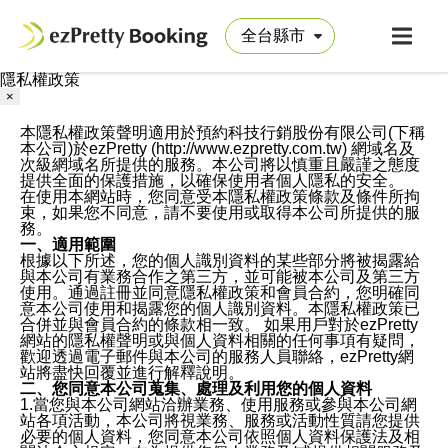
隱私權政策
×
本隱私權政策聲明適用於預約科技行銷股份有限公司(下稱
本公司)於ezPretty (http://www.ezpretty.com.tw) 網域名及
次級網域名所提供的服務。本公司將以慎重且嚴謹之態度
提供全面的保護措施，以確保使用者個人隱私的安全。
在使用本網站時，您同意受本隱私權政策條款及條件所拘
束，如果您不同意，請不要使用或取得本公司所提供的服
務。
一、適用範圍
根據以下所述，您的個人識別資料的某些部分將被揭露給
與本公司有業務合作之第三方，並可能被本公司及第三方
使用。通過註冊並同意隱私權政策和會員合約，您明確同
意本公司使用和揭露您的個人識別資料。本隱私權政策已
合併並與會員合約的條款相一致。 如果用戶對於ezPretty
網站的隱私權聲明或與個人資料相關的任何事項有疑問，
歡迎透過電子郵件與本公司的服務人員聯絡，ezPretty網
站將盡快回覆並進行解釋說明。
二、您同意本公司蒐集、處理及利用您的個人資料
1.當您與本公司網站洽辦業務、使用服務或參與本公司網
站各項活動，本公司將視業務、服務或活動性質請您提供
必要的個人資料，您同意本公司依照個人資料保護法及相