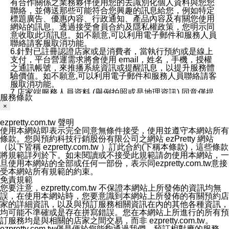
有合作關係之業務夥伴使用您的去識別化個人資料與您您
聯絡，並傳送那些可能符合您興趣的訊息給您，例如特定
標題廣告、優惠內容、行政通知、產品內容及有關您使用
網站的訊息。透過接受會員合約及隱私權政策，您明示同
意收取此項訊息。如不願意,可以利用電子郵件和服務人員
聯絡請客服取消功能。
6.針對已註冊認證店家或是消費者，當執行預約或是線上
支付，平台營運需求將會使用 email，姓名，手機，授權
之通訊帳號，來推播系統資訊或提醒訊息，以提升服務體
驗價值。如不願意,可以利用電子郵件和服務人員聯絡請客
服取消功能。
7.店家端服務人員資料 (舉例拍照或是地理資訊) 同意僅提
服務條款
供所屬店家管理人員可以使用消費者的作品集資料和員工
×
打卡個人圖像行為。本公司及ezPretty平台不會做任何使
用。
ezpretty.com.tw 聲明
三、本公司對您個人資料的揭露
使用本網站即表示完全同意無條件接受，使用並遵守本網站所有
1.基於現有服務平台的監管環境，預約科技保證不會揭露
條款。您與預約科技行銷股份有限公司之網站 ezPretty 網站
任何店家的營運資訊，且預約科技和店家均不能洩露消費
（以下皆稱 ezpretty.com.tw ）訂此合約(下稱本條款)，這些條款
者的個人資料。然而，在某些情況下，本公司可能會因受
將規範詳列於下。如未閱讀或不接受此規範請勿使用本網站，一
政府要求或法律規定，而被迫向政府或第三方提供資料。
旦使用本網站的全部或任何一部份，表示同ezpretty.com.tw意接
第三方也可能非法地攔截或存取傳輸的私人通訊，或會員
受本網站所有規範的約束。
可能濫用或誤用從本公司網站獲得的您的資料。因此，儘
免責規範
管本公司使用企業標準的保護措施來保護您的隱私，本公
您要注意，ezpretty.com.tw 不保證本網站上所發佈的資訊均無
司並未承諾您的個人識別資料或私人通訊將永遠保密。
誤，在使用本網站時，您要意識到本網站上所發佈的有關預約店
2.根據本公司的政策，本公司不會將涉及您的個人識別資
家的詳細資訊，以及與預訂服務相關資訊在內的其他各種資訊，
料出租或出售給第三方。
均可能不準確或是存在拼寫錯誤。您在本網站上所進行的所有預
3. 本公司、所屬集團、關係企業或與其合作行銷之第三方
訂服務均是與相關的店家之間交易，而非 ezpretty.com.tw。
業務合作公司會在您同意之情形下，始得利用您的個人資
ezpretty.com.tw僅是便於您能夠通過我們，預訂相對應的服務。