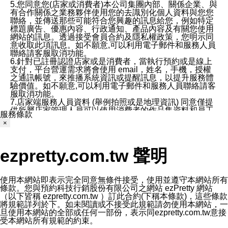
5.您同意您(店家或消費者)本公司集團內部、關係企業、與
有合作關係之業務夥伴使用您的去識別化個人資料與您您
聯絡，並傳送那些可能符合您興趣的訊息給您，例如特定
標題廣告、優惠內容、行政通知、產品內容及有關您使用
網站的訊息。透過接受會員合約及隱私權政策，您明示同
意收取此項訊息。如不願意,可以利用電子郵件和服務人員
聯絡請客服取消功能。
6.針對已註冊認證店家或是消費者，當執行預約或是線上
支付，平台營運需求將會使用 email，姓名，手機，授權
之通訊帳號，來推播系統資訊或提醒訊息，以提升服務體
驗價值。如不願意,可以利用電子郵件和服務人員聯絡請客
服取消功能。
7.店家端服務人員資料 (舉例拍照或是地理資訊) 同意僅提
供所屬店家管理人員可以使用消費者的作品集資料和員工
服務條款
打卡個人圖像行為。本公司及ezPretty平台不會做任何使
×
用。
三、本公司對您個人資料的揭露
1.基於現有服務平台的監管環境，預約科技保證不會揭露
ezpretty.com.tw 聲明
任何店家的營運資訊，且預約科技和店家均不能洩露消費
者的個人資料。然而，在某些情況下，本公司可能會因受
政府要求或法律規定，而被迫向政府或第三方提供資料。
第三方也可能非法地攔截或存取傳輸的私人通訊，或會員
使用本網站即表示完全同意無條件接受，使用並遵守本網站所有
可能濫用或誤用從本公司網站獲得的您的資料。因此，儘
條款。您與預約科技行銷股份有限公司之網站 ezPretty 網站
管本公司使用企業標準的保護措施來保護您的隱私，本公
（以下皆稱 ezpretty.com.tw ）訂此合約(下稱本條款)，這些條款
司並未承諾您的個人識別資料或私人通訊將永遠保密。
將規範詳列於下。如未閱讀或不接受此規範請勿使用本網站，一
2.根據本公司的政策，本公司不會將涉及您的個人識別資
旦使用本網站的全部或任何一部份，表示同ezpretty.com.tw意接
料出租或出售給第三方。
受本網站所有規範的約束。
3. 本公司、所屬集團、關係企業或與其合作行銷之第三方