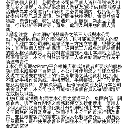
必要的個人資料，您同意本公司依照個人資料保護法及相
關法令之規定，在為提供您個人業務及/或提供相關服務及
活動或為本公司進行行銷分析之必要範圍內，包括但不限
於提供服務訊息及資訊、進行贈品兌換活動、會員登錄及
驗證、廣告行銷、特別活動通知、新服務、新產品之通
知、行銷分析等用途等，蒐集、處理及利用您的個人資
料。
2.請您注意，在本網站刊登廣告之第三人或與本公司
ezPretty網站連結與介接的網站，也可能蒐集您個人的資
料，凡經由本公司網站連結至第三方獨立管理、經營之網
站，其有關個人資料的保護，適用第三方或各該網站個別
的隱私權保護政策，其資料處理措施不適用本網站之隱私
權保護政策，本公司對於該等第三人或連結網站之行為不
負連帶責任。
3.本公司所屬ezPretty平台根據店家或消費者所要求的服務
功能需求或服務平台問題，本公司可使用您之前建立資料
及現在或過去在網站上的行為所取得之其他資料 (包括但
不限於手機作業系統、手機型號、手機帳號、APP設定參
數及其他資料)，來解決爭議、檢修障礙問題及執行本公司
的會員合約，本公司也有可能檢視多個會員以確認問題所
在或解決爭議。
4.您(店家或消費者)同意本公司之營運平台、集團內部、關
係企業、與有合作關係之業務夥伴交叉行銷使用，使用去
除個人識別化資料來強化統計分析網站利用方式、提升本
公司服務的內容及產品，進而提升本公司的市場行銷及促
銷、並且根據客戶的需求定義個人化製服務介面、網頁設
計及服務，這些使用改善並且調整本公司的網站使其更符
合您的需求。