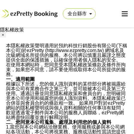
隱私權政策
×
本隱私權政策聲明適用於預約科技行銷股份有限公司(下稱
本公司)於ezPretty (http://www.ezpretty.com.tw) 網域名及
次級網域名所提供的服務。本公司將以慎重且嚴謹之態度
提供全面的保護措施，以確保使用者個人隱私的安全。
在使用本網站時，您同意受本隱私權政策條款及條件所拘
束，如果您不同意，請不要使用或取得本公司所提供的服
務。
一、適用範圍
根據以下所述，您的個人識別資料的某些部分將被揭露給
與本公司有業務合作之第三方，並可能被本公司及第三方
使用。通過註冊並同意隱私權政策和會員合約，您明確同
意本公司使用和揭露您的個人識別資料。本隱私權政策已
合併並與會員合約的條款相一致。 如果用戶對於ezPretty
網站的隱私權聲明或與個人資料相關的任何事項有疑問，
歡迎透過電子郵件與本公司的服務人員聯絡，ezPretty網
站將盡快回覆並進行解釋說明。
二、您同意本公司蒐集、處理及利用您的個人資料
1.當您與本公司網站洽辦業務、使用服務或參與本公司網
站各項活動，本公司將視業務、服務或活動性質請您提供