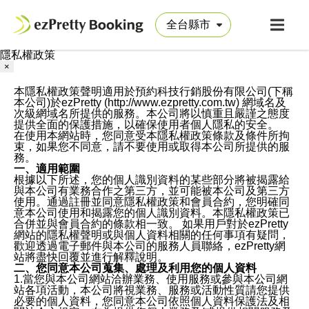
隱私權政策
×
本隱私權政策聲明適用於預約科技行銷股份有限公司(下稱
本公司)於ezPretty (http://www.ezpretty.com.tw) 網域名及
次級網域名所提供的服務。本公司將以慎重且嚴謹之態度
提供全面的保護措施，以確保使用者個人隱私的安全。
在使用本網站時，您同意受本隱私權政策條款及條件所拘
束，如果您不同意，請不要使用或取得本公司所提供的服
務。
一、適用範圍
根據以下所述，您的個人識別資料的某些部分將被揭露給
與本公司有業務合作之第三方，並可能被本公司及第三方
使用。通過註冊並同意隱私權政策和會員合約，您明確同
意本公司使用和揭露您的個人識別資料。本隱私權政策已
合併並與會員合約的條款相一致。 如果用戶對於ezPretty
網站的隱私權聲明或與個人資料相關的任何事項有疑問，
歡迎透過電子郵件與本公司的服務人員聯絡，ezPretty網
站將盡快回覆並進行解釋說明。
二、您同意本公司蒐集、處理及利用您的個人資料
1.當您與本公司網站洽辦業務、使用服務或參與本公司網
站各項活動，本公司將視業務、服務或活動性質請您提供
必要的個人資料，您同意本公司依照個人資料保護法及相