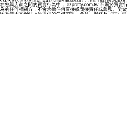
料於行銷活動資訊、商品訊息或新服務等相關行銷，且於
在您與店家之間的買賣行為中， ezpretty.com.tw 不屬於買賣行
首次行銷時，將提供您表示拒絕行銷之方式，本公司不會
為的任何相關方，不會承擔任何直接或間接責任或義務。 對於
向您索取相關費用。如您拒絕接受行銷服務或嗣後欲拒絕
因為使用本網站上所提供的任何資訊、產品、服務及（或）材
時，均可隨時通知本公司，本公司、所屬集團、關係企業
料，而產生或導致的任何損失或損害，ezpretty.com.tw 及其管
或與其合作行銷之第三方業務合作公司或第三方業務合作
理人員、員工或代表人均對此不承擔任何責任。 儘管
公司將立即停止利用您的個人資料行銷。
ezpretty.com.tw 已經盡了適當努力確保本網站上所列的服務符
四、個人資料利用之期間、地區、對象及方式如下
合合理的標準，仍不得將本網站內所列出的任何服務視為
1.期間：您同意於本公司存續期間或依法令之資料保存期
ezpretty.com.tw 推薦的服務，或是認為其代表該服務將會適用
間內，以及您的個人資料蒐集之目的消失或期限屆滿時，
於該用戶。如果該服務不適用於您，ezpretty.com.tw 將對此不
本公司得繼續保存、處理或利用您的個人資料。
承擔任何責任。
2.地區：就中華民國領域內。
網站使用者的守法義務及承諾
3.對象：本公司所屬公司(本公司)及其分公司、本公司之關
本條款構成您與 ezPretty 間之有效契約。 本條款中如有一部無
係企業、其他與本公司有業務往來或合作之機構。
效時，不影響其他條款之效力。 本條款如有未盡之處，雙方均
4.方式：以電話、簡訊、電子郵件、紙本或其他合於當時
應依誠實信用、平等互惠原則，共商解決之道。
科技之適當方式作個人資料之利用，(包括任何依法得利用
年齡和責任
之方式，但不限於使用於本網站或與外部合作之行銷)並於
你向 ezpretty.com.tw您確認您已經達到使用本網站的合法年
法令容許之範圍內，為行銷建檔、揭露、轉介或交互運用
齡。可以針對您在使用本網站時產生的任何責任，形成有約束力
予本公司及其合作對象。
的法律責任。您理解使用本網站時及他人使用您的登錄資訊使用
五、個人資料之類別
本網站時所產生的交易責任。
本聲明所指之個人資料類別如下:
網站連結
1.您提供之資料，包括您的姓名、性別、連絡方式(包括但
本網站可能包含有通往ezpretty.com.tw以外的其他方所運營網站
不限於電話、E-MAIL及地址等)、服務單位、職稱、為完
的超連結。此類超連結僅提供用於參考。此類網站不是由
成收款或付款所需之資料、IＰ位址、及其他得以直接或間
ezpretty.com.tw 控制，我們對其內容不承擔任何責任。在本網
接識別使用者身分之個人資料，及執行職務或業務之必要
站上加入通往此類網站的超連結，並非暗示我們贊同此類網站上
範圍內所需蒐集、處理及利用的個人資料。
的材料或是與其經營人之間存在任何聯繫。
2.為提升服務品質，本公司會依照所提供服務之性質，記
智慧財產權聲明
錄使用者的IP位址、以及在本公司內的瀏覽活動(例如，使
本網站上的所有資訊、內容、圖片、文字、聲音、圖像22、按
用者所使用的軟硬體、所點選的網頁)等資料，但是這些資
鈕、商標、服務標章及商品名稱均受中華民國國家法律及國際條