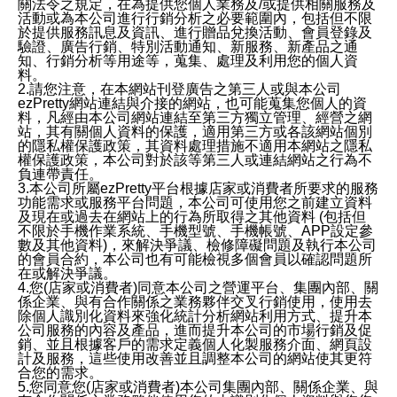
關法令之規定，在為提供您個人業務及/或提供相關服務及
活動或為本公司進行行銷分析之必要範圍內，包括但不限
於提供服務訊息及資訊、進行贈品兌換活動、會員登錄及
驗證、廣告行銷、特別活動通知、新服務、新產品之通
知、行銷分析等用途等，蒐集、處理及利用您的個人資
料。
2.請您注意，在本網站刊登廣告之第三人或與本公司
ezPretty網站連結與介接的網站，也可能蒐集您個人的資
料，凡經由本公司網站連結至第三方獨立管理、經營之網
站，其有關個人資料的保護，適用第三方或各該網站個別
的隱私權保護政策，其資料處理措施不適用本網站之隱私
權保護政策，本公司對於該等第三人或連結網站之行為不
負連帶責任。
3.本公司所屬ezPretty平台根據店家或消費者所要求的服務
功能需求或服務平台問題，本公司可使用您之前建立資料
及現在或過去在網站上的行為所取得之其他資料 (包括但
不限於手機作業系統、手機型號、手機帳號、APP設定參
數及其他資料)，來解決爭議、檢修障礙問題及執行本公司
的會員合約，本公司也有可能檢視多個會員以確認問題所
在或解決爭議。
4.您(店家或消費者)同意本公司之營運平台、集團內部、關
係企業、與有合作關係之業務夥伴交叉行銷使用，使用去
除個人識別化資料來強化統計分析網站利用方式、提升本
公司服務的內容及產品，進而提升本公司的市場行銷及促
銷、並且根據客戶的需求定義個人化製服務介面、網頁設
計及服務，這些使用改善並且調整本公司的網站使其更符
合您的需求。
5.您同意您(店家或消費者)本公司集團內部、關係企業、與