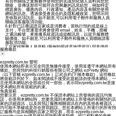
有合作關係之業務夥伴使用您的去識別化個人資料與您您
聯絡，並傳送那些可能符合您興趣的訊息給您，例如特定
標題廣告、優惠內容、行政通知、產品內容及有關您使用
網站的訊息。透過接受會員合約及隱私權政策，您明示同
意收取此項訊息。如不願意,可以利用電子郵件和服務人員
聯絡請客服取消功能。
6.針對已註冊認證店家或是消費者，當執行預約或是線上
支付，平台營運需求將會使用 email，姓名，手機，授權
之通訊帳號，來推播系統資訊或提醒訊息，以提升服務體
驗價值。如不願意,可以利用電子郵件和服務人員聯絡請客
服取消功能。
7.店家端服務人員資料 (舉例拍照或是地理資訊) 同意僅提
服務條款
供所屬店家管理人員可以使用消費者的作品集資料和員工
×
打卡個人圖像行為。本公司及ezPretty平台不會做任何使
用。
ezpretty.com.tw 聲明
三、本公司對您個人資料的揭露
使用本網站即表示完全同意無條件接受，使用並遵守本網站所有
1.基於現有服務平台的監管環境，預約科技保證不會揭露
條款。您與預約科技行銷股份有限公司之網站 ezPretty 網站
任何店家的營運資訊，且預約科技和店家均不能洩露消費
（以下皆稱 ezpretty.com.tw ）訂此合約(下稱本條款)，這些條款
者的個人資料。然而，在某些情況下，本公司可能會因受
將規範詳列於下。如未閱讀或不接受此規範請勿使用本網站，一
政府要求或法律規定，而被迫向政府或第三方提供資料。
旦使用本網站的全部或任何一部份，表示同ezpretty.com.tw意接
第三方也可能非法地攔截或存取傳輸的私人通訊，或會員
受本網站所有規範的約束。
可能濫用或誤用從本公司網站獲得的您的資料。因此，儘
免責規範
管本公司使用企業標準的保護措施來保護您的隱私，本公
您要注意，ezpretty.com.tw 不保證本網站上所發佈的資訊均無
司並未承諾您的個人識別資料或私人通訊將永遠保密。
誤，在使用本網站時，您要意識到本網站上所發佈的有關預約店
2.根據本公司的政策，本公司不會將涉及您的個人識別資
家的詳細資訊，以及與預訂服務相關資訊在內的其他各種資訊，
料出租或出售給第三方。
均可能不準確或是存在拼寫錯誤。您在本網站上所進行的所有預
3. 本公司、所屬集團、關係企業或與其合作行銷之第三方
訂服務均是與相關的店家之間交易，而非 ezpretty.com.tw。
業務合作公司會在您同意之情形下，始得利用您的個人資
ezpretty.com.tw僅是便於您能夠通過我們，預訂相對應的服務。