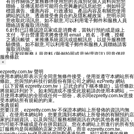
有合作關係之業務夥伴使用您的去識別化個人資料與您您
聯絡，並傳送那些可能符合您興趣的訊息給您，例如特定
標題廣告、優惠內容、行政通知、產品內容及有關您使用
網站的訊息。透過接受會員合約及隱私權政策，您明示同
意收取此項訊息。如不願意,可以利用電子郵件和服務人員
聯絡請客服取消功能。
6.針對已註冊認證店家或是消費者，當執行預約或是線上
支付，平台營運需求將會使用 email，姓名，手機，授權
之通訊帳號，來推播系統資訊或提醒訊息，以提升服務體
驗價值。如不願意,可以利用電子郵件和服務人員聯絡請客
服取消功能。
7.店家端服務人員資料 (舉例拍照或是地理資訊) 同意僅提
服務條款
供所屬店家管理人員可以使用消費者的作品集資料和員工
×
打卡個人圖像行為。本公司及ezPretty平台不會做任何使
用。
ezpretty.com.tw 聲明
三、本公司對您個人資料的揭露
使用本網站即表示完全同意無條件接受，使用並遵守本網站所有
1.基於現有服務平台的監管環境，預約科技保證不會揭露
條款。您與預約科技行銷股份有限公司之網站 ezPretty 網站
任何店家的營運資訊，且預約科技和店家均不能洩露消費
（以下皆稱 ezpretty.com.tw ）訂此合約(下稱本條款)，這些條款
者的個人資料。然而，在某些情況下，本公司可能會因受
將規範詳列於下。如未閱讀或不接受此規範請勿使用本網站，一
政府要求或法律規定，而被迫向政府或第三方提供資料。
旦使用本網站的全部或任何一部份，表示同ezpretty.com.tw意接
第三方也可能非法地攔截或存取傳輸的私人通訊，或會員
受本網站所有規範的約束。
可能濫用或誤用從本公司網站獲得的您的資料。因此，儘
免責規範
管本公司使用企業標準的保護措施來保護您的隱私，本公
您要注意，ezpretty.com.tw 不保證本網站上所發佈的資訊均無
司並未承諾您的個人識別資料或私人通訊將永遠保密。
誤，在使用本網站時，您要意識到本網站上所發佈的有關預約店
2.根據本公司的政策，本公司不會將涉及您的個人識別資
家的詳細資訊，以及與預訂服務相關資訊在內的其他各種資訊，
料出租或出售給第三方。
均可能不準確或是存在拼寫錯誤。您在本網站上所進行的所有預
3. 本公司、所屬集團、關係企業或與其合作行銷之第三方
訂服務均是與相關的店家之間交易，而非 ezpretty.com.tw。
業務合作公司會在您同意之情形下，始得利用您的個人資
ezpretty.com.tw僅是便於您能夠通過我們，預訂相對應的服務。