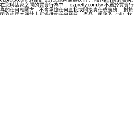
料於行銷活動資訊、商品訊息或新服務等相關行銷，且於
在您與店家之間的買賣行為中， ezpretty.com.tw 不屬於買賣行
首次行銷時，將提供您表示拒絕行銷之方式，本公司不會
為的任何相關方，不會承擔任何直接或間接責任或義務。 對於
向您索取相關費用。如您拒絕接受行銷服務或嗣後欲拒絕
因為使用本網站上所提供的任何資訊、產品、服務及（或）材
時，均可隨時通知本公司，本公司、所屬集團、關係企業
料，而產生或導致的任何損失或損害，ezpretty.com.tw 及其管
或與其合作行銷之第三方業務合作公司或第三方業務合作
理人員、員工或代表人均對此不承擔任何責任。 儘管
公司將立即停止利用您的個人資料行銷。
ezpretty.com.tw 已經盡了適當努力確保本網站上所列的服務符
四、個人資料利用之期間、地區、對象及方式如下
合合理的標準，仍不得將本網站內所列出的任何服務視為
1.期間：您同意於本公司存續期間或依法令之資料保存期
ezpretty.com.tw 推薦的服務，或是認為其代表該服務將會適用
間內，以及您的個人資料蒐集之目的消失或期限屆滿時，
於該用戶。如果該服務不適用於您，ezpretty.com.tw 將對此不
本公司得繼續保存、處理或利用您的個人資料。
承擔任何責任。
2.地區：就中華民國領域內。
網站使用者的守法義務及承諾
3.對象：本公司所屬公司(本公司)及其分公司、本公司之關
本條款構成您與 ezPretty 間之有效契約。 本條款中如有一部無
係企業、其他與本公司有業務往來或合作之機構。
效時，不影響其他條款之效力。 本條款如有未盡之處，雙方均
4.方式：以電話、簡訊、電子郵件、紙本或其他合於當時
應依誠實信用、平等互惠原則，共商解決之道。
科技之適當方式作個人資料之利用，(包括任何依法得利用
年齡和責任
之方式，但不限於使用於本網站或與外部合作之行銷)並於
你向 ezpretty.com.tw您確認您已經達到使用本網站的合法年
法令容許之範圍內，為行銷建檔、揭露、轉介或交互運用
齡。可以針對您在使用本網站時產生的任何責任，形成有約束力
予本公司及其合作對象。
的法律責任。您理解使用本網站時及他人使用您的登錄資訊使用
五、個人資料之類別
本網站時所產生的交易責任。
本聲明所指之個人資料類別如下:
網站連結
1.您提供之資料，包括您的姓名、性別、連絡方式(包括但
本網站可能包含有通往ezpretty.com.tw以外的其他方所運營網站
不限於電話、E-MAIL及地址等)、服務單位、職稱、為完
的超連結。此類超連結僅提供用於參考。此類網站不是由
成收款或付款所需之資料、IＰ位址、及其他得以直接或間
ezpretty.com.tw 控制，我們對其內容不承擔任何責任。在本網
接識別使用者身分之個人資料，及執行職務或業務之必要
站上加入通往此類網站的超連結，並非暗示我們贊同此類網站上
範圍內所需蒐集、處理及利用的個人資料。
的材料或是與其經營人之間存在任何聯繫。
2.為提升服務品質，本公司會依照所提供服務之性質，記
智慧財產權聲明
錄使用者的IP位址、以及在本公司內的瀏覽活動(例如，使
本網站上的所有資訊、內容、圖片、文字、聲音、圖像22、按
用者所使用的軟硬體、所點選的網頁)等資料，但是這些資
鈕、商標、服務標章及商品名稱均受中華民國國家法律及國際條