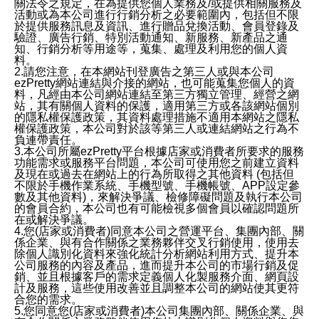
關法令之規定，在為提供您個人業務及/或提供相關服務及
活動或為本公司進行行銷分析之必要範圍內，包括但不限
於提供服務訊息及資訊、進行贈品兌換活動、會員登錄及
驗證、廣告行銷、特別活動通知、新服務、新產品之通
知、行銷分析等用途等，蒐集、處理及利用您的個人資
料。
2.請您注意，在本網站刊登廣告之第三人或與本公司
ezPretty網站連結與介接的網站，也可能蒐集您個人的資
料，凡經由本公司網站連結至第三方獨立管理、經營之網
站，其有關個人資料的保護，適用第三方或各該網站個別
的隱私權保護政策，其資料處理措施不適用本網站之隱私
權保護政策，本公司對於該等第三人或連結網站之行為不
負連帶責任。
3.本公司所屬ezPretty平台根據店家或消費者所要求的服務
功能需求或服務平台問題，本公司可使用您之前建立資料
及現在或過去在網站上的行為所取得之其他資料 (包括但
不限於手機作業系統、手機型號、手機帳號、APP設定參
數及其他資料)，來解決爭議、檢修障礙問題及執行本公司
的會員合約，本公司也有可能檢視多個會員以確認問題所
在或解決爭議。
4.您(店家或消費者)同意本公司之營運平台、集團內部、關
係企業、與有合作關係之業務夥伴交叉行銷使用，使用去
除個人識別化資料來強化統計分析網站利用方式、提升本
公司服務的內容及產品，進而提升本公司的市場行銷及促
銷、並且根據客戶的需求定義個人化製服務介面、網頁設
計及服務，這些使用改善並且調整本公司的網站使其更符
合您的需求。
5.您同意您(店家或消費者)本公司集團內部、關係企業、與