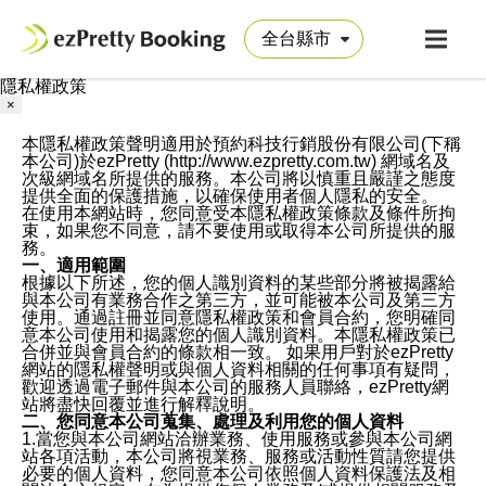
隱私權政策
×
本隱私權政策聲明適用於預約科技行銷股份有限公司(下稱
本公司)於ezPretty (http://www.ezpretty.com.tw) 網域名及
次級網域名所提供的服務。本公司將以慎重且嚴謹之態度
提供全面的保護措施，以確保使用者個人隱私的安全。
在使用本網站時，您同意受本隱私權政策條款及條件所拘
束，如果您不同意，請不要使用或取得本公司所提供的服
務。
一、適用範圍
根據以下所述，您的個人識別資料的某些部分將被揭露給
與本公司有業務合作之第三方，並可能被本公司及第三方
使用。通過註冊並同意隱私權政策和會員合約，您明確同
意本公司使用和揭露您的個人識別資料。本隱私權政策已
合併並與會員合約的條款相一致。 如果用戶對於ezPretty
網站的隱私權聲明或與個人資料相關的任何事項有疑問，
歡迎透過電子郵件與本公司的服務人員聯絡，ezPretty網
站將盡快回覆並進行解釋說明。
二、您同意本公司蒐集、處理及利用您的個人資料
1.當您與本公司網站洽辦業務、使用服務或參與本公司網
站各項活動，本公司將視業務、服務或活動性質請您提供
必要的個人資料，您同意本公司依照個人資料保護法及相