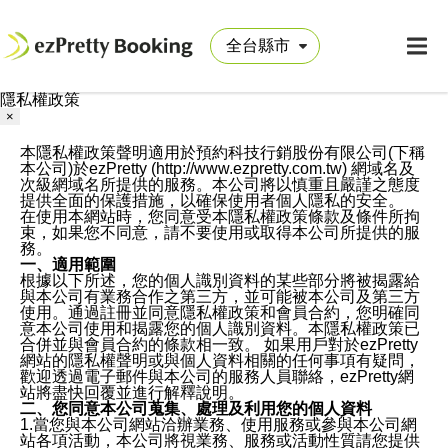
隱私權政策
×
本隱私權政策聲明適用於預約科技行銷股份有限公司(下稱
本公司)於ezPretty (http://www.ezpretty.com.tw) 網域名及
次級網域名所提供的服務。本公司將以慎重且嚴謹之態度
提供全面的保護措施，以確保使用者個人隱私的安全。
在使用本網站時，您同意受本隱私權政策條款及條件所拘
束，如果您不同意，請不要使用或取得本公司所提供的服
務。
一、適用範圍
根據以下所述，您的個人識別資料的某些部分將被揭露給
與本公司有業務合作之第三方，並可能被本公司及第三方
使用。通過註冊並同意隱私權政策和會員合約，您明確同
意本公司使用和揭露您的個人識別資料。本隱私權政策已
合併並與會員合約的條款相一致。 如果用戶對於ezPretty
網站的隱私權聲明或與個人資料相關的任何事項有疑問，
歡迎透過電子郵件與本公司的服務人員聯絡，ezPretty網
站將盡快回覆並進行解釋說明。
二、您同意本公司蒐集、處理及利用您的個人資料
1.當您與本公司網站洽辦業務、使用服務或參與本公司網
站各項活動，本公司將視業務、服務或活動性質請您提供