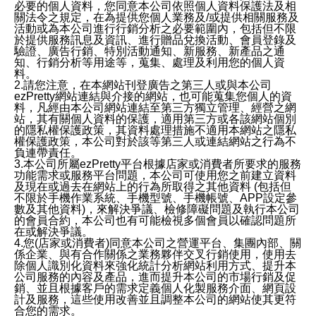
必要的個人資料，您同意本公司依照個人資料保護法及相
關法令之規定，在為提供您個人業務及/或提供相關服務及
活動或為本公司進行行銷分析之必要範圍內，包括但不限
於提供服務訊息及資訊、進行贈品兌換活動、會員登錄及
驗證、廣告行銷、特別活動通知、新服務、新產品之通
知、行銷分析等用途等，蒐集、處理及利用您的個人資
料。
2.請您注意，在本網站刊登廣告之第三人或與本公司
ezPretty網站連結與介接的網站，也可能蒐集您個人的資
料，凡經由本公司網站連結至第三方獨立管理、經營之網
站，其有關個人資料的保護，適用第三方或各該網站個別
的隱私權保護政策，其資料處理措施不適用本網站之隱私
權保護政策，本公司對於該等第三人或連結網站之行為不
負連帶責任。
3.本公司所屬ezPretty平台根據店家或消費者所要求的服務
功能需求或服務平台問題，本公司可使用您之前建立資料
及現在或過去在網站上的行為所取得之其他資料 (包括但
不限於手機作業系統、手機型號、手機帳號、APP設定參
數及其他資料)，來解決爭議、檢修障礙問題及執行本公司
的會員合約，本公司也有可能檢視多個會員以確認問題所
在或解決爭議。
4.您(店家或消費者)同意本公司之營運平台、集團內部、關
係企業、與有合作關係之業務夥伴交叉行銷使用，使用去
除個人識別化資料來強化統計分析網站利用方式、提升本
公司服務的內容及產品，進而提升本公司的市場行銷及促
銷、並且根據客戶的需求定義個人化製服務介面、網頁設
計及服務，這些使用改善並且調整本公司的網站使其更符
合您的需求。