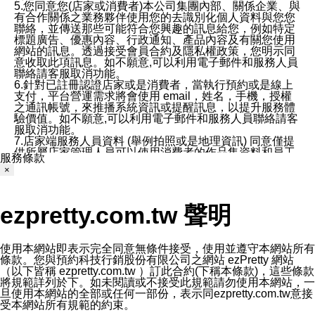
5.您同意您(店家或消費者)本公司集團內部、關係企業、與
有合作關係之業務夥伴使用您的去識別化個人資料與您您
聯絡，並傳送那些可能符合您興趣的訊息給您，例如特定
標題廣告、優惠內容、行政通知、產品內容及有關您使用
網站的訊息。透過接受會員合約及隱私權政策，您明示同
意收取此項訊息。如不願意,可以利用電子郵件和服務人員
聯絡請客服取消功能。
6.針對已註冊認證店家或是消費者，當執行預約或是線上
支付，平台營運需求將會使用 email，姓名，手機，授權
之通訊帳號，來推播系統資訊或提醒訊息，以提升服務體
驗價值。如不願意,可以利用電子郵件和服務人員聯絡請客
服取消功能。
7.店家端服務人員資料 (舉例拍照或是地理資訊) 同意僅提
供所屬店家管理人員可以使用消費者的作品集資料和員工
服務條款
打卡個人圖像行為。本公司及ezPretty平台不會做任何使
×
用。
三、本公司對您個人資料的揭露
1.基於現有服務平台的監管環境，預約科技保證不會揭露
ezpretty.com.tw 聲明
任何店家的營運資訊，且預約科技和店家均不能洩露消費
者的個人資料。然而，在某些情況下，本公司可能會因受
政府要求或法律規定，而被迫向政府或第三方提供資料。
第三方也可能非法地攔截或存取傳輸的私人通訊，或會員
使用本網站即表示完全同意無條件接受，使用並遵守本網站所有
可能濫用或誤用從本公司網站獲得的您的資料。因此，儘
條款。您與預約科技行銷股份有限公司之網站 ezPretty 網站
管本公司使用企業標準的保護措施來保護您的隱私，本公
（以下皆稱 ezpretty.com.tw ）訂此合約(下稱本條款)，這些條款
司並未承諾您的個人識別資料或私人通訊將永遠保密。
將規範詳列於下。如未閱讀或不接受此規範請勿使用本網站，一
2.根據本公司的政策，本公司不會將涉及您的個人識別資
旦使用本網站的全部或任何一部份，表示同ezpretty.com.tw意接
料出租或出售給第三方。
受本網站所有規範的約束。
3. 本公司、所屬集團、關係企業或與其合作行銷之第三方