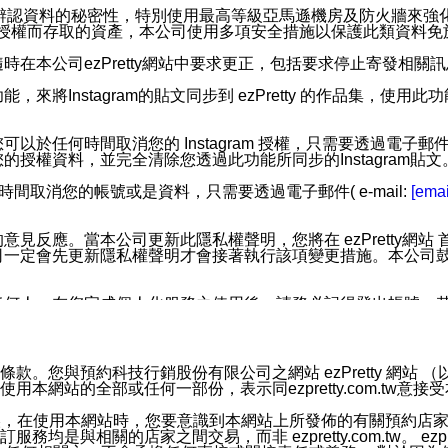
您個人辨認資料的秘密性，特別使用最高等級亞馬遜機房及防火牆來
失及未經授權而存取的資產，本公司使用多項安全措施以保護此類資料
在本公司ezPretty網站中要求更正，包括要求停止寄發相關
步功能，來將Instagram的貼文同步到 ezPretty 的作品集，使
步功能，您可以於任何時間取消您的 Instagram 授權，只需要
授權資料，並完全清除您透過此功能所同步的Instagram貼文
時間取消您的帳號或是資料，只需要透過電子郵件( e-mail:
[emai
應。當本公司更新此隱私權聲明，您將在 ezPretty網站 首頁
定會先更新隱私權聲明才會接著執行該項變更措施。本公司鼓勵您定
任何人。在您完成個人化服務之使用後，請務必記得登出帳號。
區。
並傳送或宣傳本網站各項服務之資料或電子郵件供您參考。您能
預約科技行銷股份有限公司之網站 ezPretty 網站 （以下皆稱 
網站的全部或任何一部份，表示同ezpretty.com.tw意
入本公司/本服務好友，您仍可接收到通知型訊息。
限，以廣告或其他目的的訊息皆不會被傳送。滿足以下三個條件
的資訊均無誤，在使用本網站時，您要意識到本網站上所發佈的有關預
號碼比對相符。
相關的店家之間交易，而非 ezpretty.com.tw。 ezpr
息。