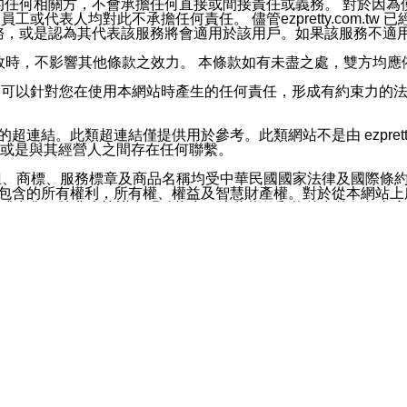
屬於買賣行為的任何相關方，不會承擔任何直接或間接責任或義務。 
人員、員工或代表人均對此不承擔任何責任。 儘管ezpretty.co
薦的服務，或是認為其代表該服務將會適用於該用戶。如果該服務不適用於您，
有一部無效時，不影響其他條款之效力。 本條款如有未盡之處，雙方
的合法年齡。可以針對您在使用本網站時產生的任何責任，形成有約束
官方帳號或認證官方帳號的通知型訊息。
網站的超連結。此類超連結僅提供用於參考。此類網站不是由 ezpret
或是與其經營人之間存在任何聯繫。
鈕、商標、服務標章及商品名稱均受中華民國國家法律及國際條
這些素材中所包含的所有權利，所有權、權益及智慧財產權。對於從本
或出售。除非本協議中明確指出，這些條款和條件中的任何內容
或任何協力廠商的業主權益中規定的任何權利的推斷結果。 如有任何人
其分公司、所屬機構、管理人員、代理人及其他合作夥伴和員工遭受的
構、管理人員、代理人及其他合作夥伴和員工不受損失。
依賴本網站上所提供的資訊、產品、服務或素材或通過使用本網
etty.com.tw提供電信及網路服務的提供商不會因您使用或不能使
etty.com.tw 不聲明、保證或承諾本網站或支持該網站的
影響本網站任何部分正常運行，且超出ezpretty.com.t
com.tw 不承擔任何責任。 在適用法律許可的最大範圍內，所
諾，其中包括但不僅限於其精確性、完整性或適銷性、品質或適用於特
些條款或是這些條款相關的權利。這些條款中使用的標題僅為了
款之內容及本網站上內容而不另行通知，同時，不對您、其他任何用戶