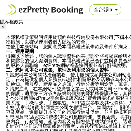
隱私權政策
×
本隱私權政策聲明適用於預約科技行銷股份有限公司(下稱本公司)於ezP
護措施，以確保使用者個人隱私的安全。
在使用本網站時，您同意受本隱私權政策條款及條件所拘束
一、適用範圍
根據以下所述，您的個人識別資料的某些部分將被揭露給與
和揭露您的個人識別資料。本隱私權政策已合併並與會員合約的
的服務人員聯絡，ezPretty網站將盡快回覆並進行解釋說明。
二、您同意本公司蒐集、處理及利用您的個人資料
1.當您與本公司網站洽辦業務、使用服務或參與本公司網站
定，在為提供您個人業務及/或提供相關服務及活動或為本
動通知、新服務、新產品之通知、行銷分析等用途等，蒐集
2.請您注意，在本網站刊登廣告之第三人或與本公司ezPr
的保護，適用第三方或各該網站個別的隱私權保護政策，其
3.本公司所屬ezPretty平台根據店家或消費者所要求的
業系統、手機型號、手機帳號、APP設定參數及其他資料)
4.您(店家或消費者)同意本公司之營運平台、集團內部、
容及產品，進而提升本公司的市場行銷及促銷、並且根據客
5.您同意您(店家或消費者)本公司集團內部、關係企業、
惠內容、行政通知、產品內容及有關您使用網站的訊息。透過
6.針對已註冊認證店家或是消費者，當執行預約或是線上支付
意,可以利用電子郵件和服務人員聯絡請客服取消功能。