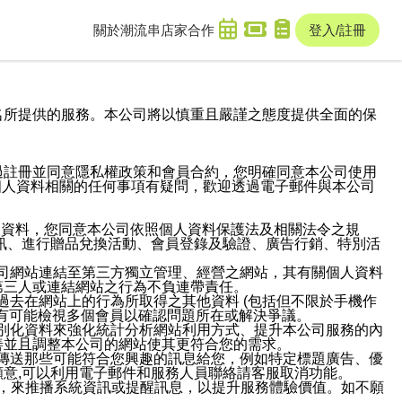
關於潮流串
店家合作
登入/註冊
域名及次級網域名所提供的服務。本公司將以慎重且嚴謹之態度提供全面的保
過註冊並同意隱私權政策和會員合約，您明確同意本公司使用
與個人資料相關的任何事項有疑問，歡迎透過電子郵件與本公司
人資料，您同意本公司依照個人資料保護法及相關法令之規
訊、進行贈品兌換活動、會員登錄及驗證、廣告行銷、特別活
本公司網站連結至第三方獨立管理、經營之網站，其有關個人資料
第三人或連結網站之行為不負連帶責任。
或過去在網站上的行為所取得之其他資料 (包括但不限於手機作
也有可能檢視多個會員以確認問題所在或解決爭議。
識別化資料來強化統計分析網站利用方式、提升本公司服務的內
善並且調整本公司的網站使其更符合您的需求。
並傳送那些可能符合您興趣的訊息給您，例如特定標題廣告、優
意,可以利用電子郵件和服務人員聯絡請客服取消功能。
帳號，來推播系統資訊或提醒訊息，以提升服務體驗價值。如不願