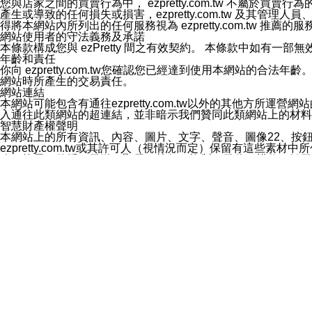
您與店家之間的買賣行為中， ezpretty.com.tw 不
3.LINE 帳號未封鎖傳送訊息之 LINE 官方帳號。
產生或導致的任何損失或損害，ezpretty.com.tw 及其管理
欲變更通知型訊息的設定，操作如下：
得將本網站內所列出的任何服務視為 ezpretty.com.tw 推
1.點選「主頁」＞「設定」
網站使用者的守法義務及承諾
2.點選「隱私設定」
本條款構成您與 ezPretty 間之有效契約。 本條款中如
3.點選「提供使用資料」
年齡和責任
4.點選「LINE通知型訊息」
你向 ezpretty.com.tw您確認您已經達到使用本網站
5.開關「接收LINE通知型訊息」
網站時所產生的交易責任。
❗️關閉「接收通知型訊息」後，將不會接收到來自任何企業
網站連結
本網站可能包含有通往ezpretty.com.tw以外的其他方所運營
入通往此類網站的超連結，並非暗示我們贊同此類網站上的材料
智慧財產權聲明
本網站上的所有資訊、內容、圖片、文字、聲音、圖像22、按
ezpretty.com.tw或其許可人（視情況而定）保留有
改、拷貝、傳播、發送、顯示、執行、複製、發佈、模仿、轉發
法或其他智慧財產權或 ezpretty.com.tw、其許可人
賠償
您同意因您使用本網站，而導致 ezpretty.com.tw、
您承擔賠償並保證 ezpretty.com.tw、其分公司、所屬機
免責聲明
您對本網站的所有使用均由您自擔風險。 因下載使用、參考或
己承擔全部責任。您同意 ezpretty.com.tw 及向ezpr
全部的索賠權利，無論是基於合約、侵權行為或其他依據。 ezpr
那些可損害或影響本網站管理、安全性、公正性和完整性，或是損害或
漏、中斷、刪除、缺陷、延遲或任何事件或事故，ezpretty.
其中包括但不僅限於有關本網站上服務、資訊及（或）聲明的保證或承
時間內對任一條款或多條條款的強制實施，不得將此視為放棄這
法律效應。 ezpretty.com.tw有權隨時變更本使用條