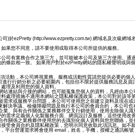
retty (http://www.ezpretty.com.tw) 網
，如果您不同意，請不要使用或取得本公司所提供的服務。
本公司有業務合作之第三方，並可能被本公司及第三方使用。通
條款相一致。 如果用戶對於ezPretty網站的隱私權聲明或
各項活動，本公司將視業務、服務或活動性質請您提供必要的個
公司進行行銷分析之必要範圍內，包括但不限於提供服務訊息及資
、處理及利用您的個人資料。
etty網站連結與介接的網站，也可能蒐集您個人的資料，凡經由
資料處理措施不適用本網站之隱私權保護政策，本公司對於該等
服務功能需求或服務平台問題，本公司可使用您之前建立資料及現在
，來解決爭議、檢修障礙問題及執行本公司的會員合約，本公司
關係企業、與有合作關係之業務夥伴交叉行銷使用，使用去除個人
戶的需求定義個人化製服務介面、網頁設計及服務，這些使用改
與有合作關係之業務夥伴使用您的去識別化個人資料與您您聯絡，
接受會員合約及隱私權政策，您明示同意收取此項訊息。如不願
，平台營運需求將會使用 email，姓名，手機，授權之通訊