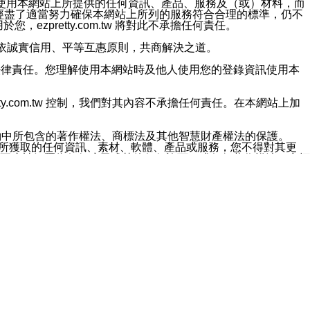
對於因為使用本網站上所提供的任何資訊、產品、服務及（或）材料，而
m.tw 已經盡了適當努力確保本網站上所列的服務符合合理的標準，仍不
ezpretty.com.tw 將對此不承擔任何責任。
均應依誠實信用、平等互惠原則，共商解決之道。
力的法律責任。您理解使用本網站時及他人使用您的登錄資訊使用本
ty.com.tw 控制，我們對其內容不承擔任何責任。在本網站上加
約中所包含的著作權法、商標法及其他智慧財產權法的保護。
網站上所獲取的任何資訊、素材、軟體、產品或服務，您不得對其更
不應被解釋為任何暗示或其他任何許可，或任何著作權法、商標
違反此規定，我們將追究其法律責任。
任何損失、責任及協力廠商的任何索賠或要求（包括律師費），將由
站而獲取到的資訊，而導致您遭受的任何風險或損失，將由您自
用本網站而造成的任何損失負責，同時，您會在此放棄有關此損失的所有及
伺服器不會發生缺陷，其中包括但不僅限於病毒或其他有害元素。對於
w 控制範圍的任何病毒感染、BUG、篡改、技術故障、錯誤、遺
有明示、暗示或法定及其他聲明、保證和條款均予以最大限度的排除，
定目的等。 ezpretty.com.tw 不能持續或在某階段
方便目的，其不應影響這些條款的範圍或意義，或是產生其他的
或任何協力廠商承擔任何責任。 在每次訪問網站時，您應檢查一下這