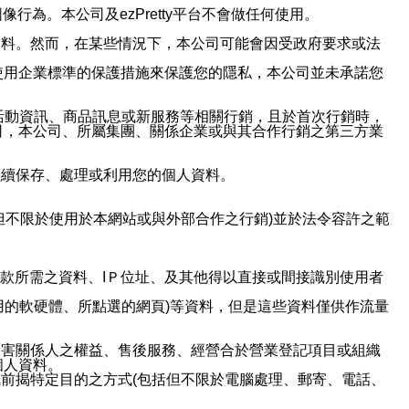
行為。本公司及ezPretty平台不會做任何使用。
資料。然而，在某些情況下，本公司可能會因受政府要求或法
使用企業標準的保護措施來保護您的隱私，本公司並未承諾您
活動資訊、商品訊息或新服務等相關行銷，且於首次行銷時，
司，本公司、所屬集團、關係企業或與其合作行銷之第三方業
繼續保存、處理或利用您的個人資料。
但不限於使用於本網站或與外部合作之行銷)並於法令容許之範
或付款所需之資料、IＰ位址、及其他得以直接或間接識別使用者
用的軟硬體、所點選的網頁)等資料，但是這些資料僅供作流量
利害關係人之權益、售後服務、經營合於營業登記項目或組織
個人資料。
前揭特定目的之方式(包括但不限於電腦處理、郵寄、電話、