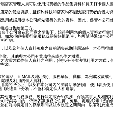
供所屬店家管理人員可以使用消費者的作品集資料和員工打卡個人圖像
何店家的營運資訊，且預約科技和店家均不能洩露消費者的個人
能濫用或誤用從本公司網站獲得的您的資料。因此，儘管本公司
出租或出售給第三方。
業務合作公司會在您同意之情形下，始得利用您的個人資料於行銷
用。如您拒絕接受行銷服務或嗣後欲拒絕時，均可隨時通知本公
資料行銷。
內，以及您的個人資料蒐集之目的消失或期限屆滿時，本公司得
係企業、其他與本公司有業務往來或合作之機構。
技之適當方式作個人資料之利用，(包括任何依法得利用之方式，
作對象。
限於電話、E-MAIL及地址等)、服務單位、職稱、為完成收款
、處理及利用的個人資料。
使用者的IP位址、以及在本公司內的瀏覽活動(例如，使用者所使
僅用於總量上分析，不會和特定個人相連繫。
及其他電子商務服務、履行法定或合約義務、保護當事人及相關
公司行銷等目的，依照各該服務之性質，蒐集、處理及利用您的
，並在前揭特定目的存續期間及法令規定之期間內，以有利於達成
。