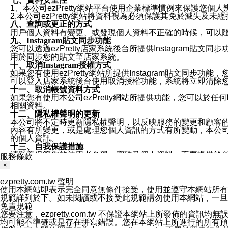
1、本公司ezPretty網站平台使用企業標準慣例來保護
2.本公司ezPretty網站將資料視為必須保護其免於滅
八、查詢或更正的方式
用戶個人資料有變更、或發現個人資料不正確的時候，可以隨時
九、Instagram貼文同步功能
您可以透過ezPretty店家系統後台所提供Instagram貼文同
用於同步您的貼文至店家系統。
十、取消Instagram授權方式
如果您有使用ezPretty網站所提供Instagram貼文同
可以登入店家系統後台使用取消授權功能，系統將立即清除您的
十一、取消帳號資料方式
如果您有使用本公司ezPretty網站所提供功能，您可以於任何
相關資料。
十二、隱私權聲明的更新
本公司將不定時更新隱私權聲明，以反映服務的變更和顧客的意見反
內容有所變更，或是處理您個人資訊的方式有所變動，本公司一
的個人資訊。
十三、自我保護措施
請妥善保管您的使用者名稱、密碼及個人資料，不要提供給
服務條款
窗，以防止他人讀取您的個人資料、信件或進入所機關管理
×
十四、傳送宣傳本站資訊或電子郵件之政策
您同意本公司網站，透過您所提供的郵件地址與您取得聯絡
ezpretty.com.tw 聲明
停止接收這些資料或電子郵件。
使用本網站即表示完全同意無條件接受，使用並遵守本網站所有條款。您與
十五、訊息通知
規範詳列於下。如未閱讀或不接受此規範請勿使用本網站，一旦使用本
本公司/本服務將以通知型訊息傳送重要訊息給您。即使未加
免責規範
本公司/本服務傳送之通知型訊息以對您有效且重要的訊息為
您要注意，ezpretty.com.tw 不保證本網站上所發佈
1.LINE 帳號設定的電話號碼與本公司/本服務所傳來的電話
均可能不準確或是存在拼寫錯誤。您在本網站上所進行的所有預訂服務均是與
2.該 LINE 帳號已在 LINE APP 設定中，同意接收通知型訊