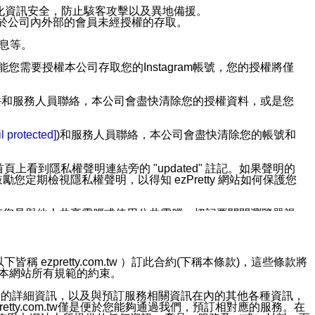
強化資訊安全，防止駭客攻擊以及異地備援。
免於公司內外部的會員未經授權的存取。
訊息等。
用此功能您需要授權本公司存取您的Instagram帳號，您的授權將僅
透過電子郵件和服務人員聯絡，本公司會盡快清除您的授權資料，或是您
。
l protected]
)和服務人員聯絡，本公司會盡快清除您的帳號和
上看到隱私權聲明連結旁的 "updated" 註記。如果聲明的
期檢視隱私權聲明，以得知 ezPretty 網站如何保護您
若您是與他人共享電腦或使用公共電腦，切記要關閉瀏覽器視
依照該資料或電子郵件所指示之方法、說明或功能連結，隨時
ezpretty.com.tw ）訂此合約(下稱本條款)，這些條款將
接受本網站所有規範的約束。
者，將可收到通知型訊息。
約店家的詳細資訊，以及與預訂服務相關資訊在內的其他各種資訊，
etty.com.tw僅是便於您能夠通過我們，預訂相對應的服務。在