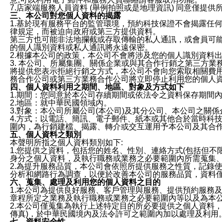
7.店家端服務人員資料 (舉例拍照或是地理資訊) 同意僅提
三、本公司對您個人資料的揭露
1.基於現有服務平台的監管環境，預約科技保證不會揭露任
律規定，而被迫向政府或第三方提供資料。
第三方也可能非法地攔截或存取傳輸的私人通訊，或會員可
的個人識別資料或私人通訊將永遠保密。
2.根據本公司的政策，本公司不會將涉及您的個人識別資料
3. 本公司、所屬集團、關係企業或與其合作行銷之第三方
將提供您表示拒絕行銷之方式，本公司不會向您索取相關費
務合作公司或第三方業務合作公司將立即停止利用您的個人
四、個人資料利用之期間、地區、對象及方式如下
1.期間：您同意於本公司存續期間或依法令之資料保存期間
2.地區：就中華民國領域內。
3.對象：本公司所屬公司(本公司)及其分公司、本公司之關
4.方式：以電話、簡訊、電子郵件、紙本或其他合於當時科
圍內，為行銷建檔、揭露、轉介或交互運用予本公司及其合
五、個人資料之類別
本聲明所指之個人資料類別如下:
1.您提供之資料，包括您的姓名、性別、連絡方式(包括但不
身分之個人資料，及執行職務或業務之必要範圍內所需蒐集
2.為提升服務品質，本公司會依照所提供服務之性質，記錄
分析和網路行為調查，以便於改善本公司的服務品質，資料
六、蒐集、處理及利用您的個人資料之目的
1.本公司為提供良好服務、客戶管理與服務、提供預約服務
章程所定之業務及執行職務或業務之必要範圍內等以及為本
2.本公司僅蒐集為執行上述特定目的所必要提供之個人資料
傳真)，於中華民國境內及法令許可之範圍內加以處理及利用
七、資料安全性