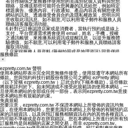
有合作關係之業務夥伴使用您的去識別化個人資料與您您
聯絡，並傳送那些可能符合您興趣的訊息給您，例如特定
標題廣告、優惠內容、行政通知、產品內容及有關您使用
網站的訊息。透過接受會員合約及隱私權政策，您明示同
意收取此項訊息。如不願意,可以利用電子郵件和服務人員
聯絡請客服取消功能。
6.針對已註冊認證店家或是消費者，當執行預約或是線上
支付，平台營運需求將會使用 email，姓名，手機，授權
之通訊帳號，來推播系統資訊或提醒訊息，以提升服務體
驗價值。如不願意,可以利用電子郵件和服務人員聯絡請客
服取消功能。
7.店家端服務人員資料 (舉例拍照或是地理資訊) 同意僅提
服務條款
供所屬店家管理人員可以使用消費者的作品集資料和員工
×
打卡個人圖像行為。本公司及ezPretty平台不會做任何使
用。
ezpretty.com.tw 聲明
三、本公司對您個人資料的揭露
使用本網站即表示完全同意無條件接受，使用並遵守本網站所有
1.基於現有服務平台的監管環境，預約科技保證不會揭露
條款。您與預約科技行銷股份有限公司之網站 ezPretty 網站
任何店家的營運資訊，且預約科技和店家均不能洩露消費
（以下皆稱 ezpretty.com.tw ）訂此合約(下稱本條款)，這些條款
者的個人資料。然而，在某些情況下，本公司可能會因受
將規範詳列於下。如未閱讀或不接受此規範請勿使用本網站，一
政府要求或法律規定，而被迫向政府或第三方提供資料。
旦使用本網站的全部或任何一部份，表示同ezpretty.com.tw意接
第三方也可能非法地攔截或存取傳輸的私人通訊，或會員
受本網站所有規範的約束。
可能濫用或誤用從本公司網站獲得的您的資料。因此，儘
免責規範
管本公司使用企業標準的保護措施來保護您的隱私，本公
您要注意，ezpretty.com.tw 不保證本網站上所發佈的資訊均無
司並未承諾您的個人識別資料或私人通訊將永遠保密。
誤，在使用本網站時，您要意識到本網站上所發佈的有關預約店
2.根據本公司的政策，本公司不會將涉及您的個人識別資
家的詳細資訊，以及與預訂服務相關資訊在內的其他各種資訊，
料出租或出售給第三方。
均可能不準確或是存在拼寫錯誤。您在本網站上所進行的所有預
3. 本公司、所屬集團、關係企業或與其合作行銷之第三方
訂服務均是與相關的店家之間交易，而非 ezpretty.com.tw。
業務合作公司會在您同意之情形下，始得利用您的個人資
ezpretty.com.tw僅是便於您能夠通過我們，預訂相對應的服務。