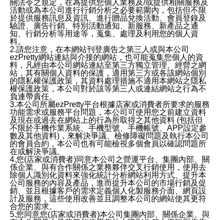
關法令之規定，在為提供您個人業務及/或提供相關服務及
活動或為本公司進行行銷分析之必要範圍內，包括但不限
於提供服務訊息及資訊、進行贈品兌換活動、會員登錄及
驗證、廣告行銷、特別活動通知、新服務、新產品之通
知、行銷分析等用途等，蒐集、處理及利用您的個人資
料。
2.請您注意，在本網站刊登廣告之第三人或與本公司
ezPretty網站連結與介接的網站，也可能蒐集您個人的資
料，凡經由本公司網站連結至第三方獨立管理、經營之網
站，其有關個人資料的保護，適用第三方或各該網站個別
的隱私權保護政策，其資料處理措施不適用本網站之隱私
權保護政策，本公司對於該等第三人或連結網站之行為不
負連帶責任。
3.本公司所屬ezPretty平台根據店家或消費者所要求的服務
功能需求或服務平台問題，本公司可使用您之前建立資料
及現在或過去在網站上的行為所取得之其他資料 (包括但
不限於手機作業系統、手機型號、手機帳號、APP設定參
數及其他資料)，來解決爭議、檢修障礙問題及執行本公司
的會員合約，本公司也有可能檢視多個會員以確認問題所
在或解決爭議。
4.您(店家或消費者)同意本公司之營運平台、集團內部、關
係企業、與有合作關係之業務夥伴交叉行銷使用，使用去
除個人識別化資料來強化統計分析網站利用方式、提升本
公司服務的內容及產品，進而提升本公司的市場行銷及促
銷、並且根據客戶的需求定義個人化製服務介面、網頁設
計及服務，這些使用改善並且調整本公司的網站使其更符
合您的需求。
5.您同意您(店家或消費者)本公司集團內部、關係企業、與