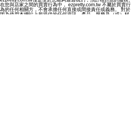
料於行銷活動資訊、商品訊息或新服務等相關行銷，且於
在您與店家之間的買賣行為中， ezpretty.com.tw 不屬於買賣行
首次行銷時，將提供您表示拒絕行銷之方式，本公司不會
為的任何相關方，不會承擔任何直接或間接責任或義務。 對於
向您索取相關費用。如您拒絕接受行銷服務或嗣後欲拒絕
因為使用本網站上所提供的任何資訊、產品、服務及（或）材
時，均可隨時通知本公司，本公司、所屬集團、關係企業
料，而產生或導致的任何損失或損害，ezpretty.com.tw 及其管
或與其合作行銷之第三方業務合作公司或第三方業務合作
理人員、員工或代表人均對此不承擔任何責任。 儘管
公司將立即停止利用您的個人資料行銷。
ezpretty.com.tw 已經盡了適當努力確保本網站上所列的服務符
四、個人資料利用之期間、地區、對象及方式如下
合合理的標準，仍不得將本網站內所列出的任何服務視為
1.期間：您同意於本公司存續期間或依法令之資料保存期
ezpretty.com.tw 推薦的服務，或是認為其代表該服務將會適用
間內，以及您的個人資料蒐集之目的消失或期限屆滿時，
於該用戶。如果該服務不適用於您，ezpretty.com.tw 將對此不
本公司得繼續保存、處理或利用您的個人資料。
承擔任何責任。
2.地區：就中華民國領域內。
網站使用者的守法義務及承諾
3.對象：本公司所屬公司(本公司)及其分公司、本公司之關
本條款構成您與 ezPretty 間之有效契約。 本條款中如有一部無
係企業、其他與本公司有業務往來或合作之機構。
效時，不影響其他條款之效力。 本條款如有未盡之處，雙方均
4.方式：以電話、簡訊、電子郵件、紙本或其他合於當時
應依誠實信用、平等互惠原則，共商解決之道。
科技之適當方式作個人資料之利用，(包括任何依法得利用
年齡和責任
之方式，但不限於使用於本網站或與外部合作之行銷)並於
你向 ezpretty.com.tw您確認您已經達到使用本網站的合法年
法令容許之範圍內，為行銷建檔、揭露、轉介或交互運用
齡。可以針對您在使用本網站時產生的任何責任，形成有約束力
予本公司及其合作對象。
的法律責任。您理解使用本網站時及他人使用您的登錄資訊使用
五、個人資料之類別
本網站時所產生的交易責任。
本聲明所指之個人資料類別如下:
網站連結
1.您提供之資料，包括您的姓名、性別、連絡方式(包括但
本網站可能包含有通往ezpretty.com.tw以外的其他方所運營網站
不限於電話、E-MAIL及地址等)、服務單位、職稱、為完
的超連結。此類超連結僅提供用於參考。此類網站不是由
成收款或付款所需之資料、IＰ位址、及其他得以直接或間
ezpretty.com.tw 控制，我們對其內容不承擔任何責任。在本網
接識別使用者身分之個人資料，及執行職務或業務之必要
站上加入通往此類網站的超連結，並非暗示我們贊同此類網站上
範圍內所需蒐集、處理及利用的個人資料。
的材料或是與其經營人之間存在任何聯繫。
2.為提升服務品質，本公司會依照所提供服務之性質，記
智慧財產權聲明
錄使用者的IP位址、以及在本公司內的瀏覽活動(例如，使
本網站上的所有資訊、內容、圖片、文字、聲音、圖像22、按
用者所使用的軟硬體、所點選的網頁)等資料，但是這些資
鈕、商標、服務標章及商品名稱均受中華民國國家法律及國際條