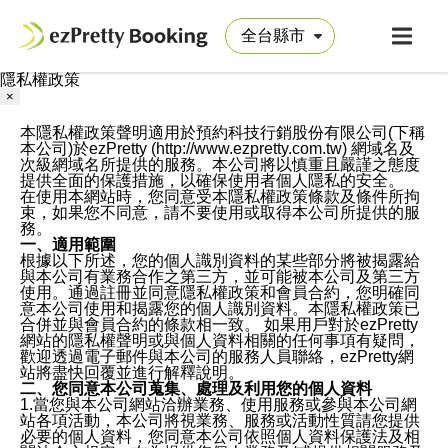
隱私權政策
×
本隱私權政策聲明適用於預約科技行銷股份有限公司(下稱
本公司)於ezPretty (http://www.ezpretty.com.tw) 網域名及
次級網域名所提供的服務。本公司將以慎重且嚴謹之態度
提供全面的保護措施，以確保使用者個人隱私的安全。
在使用本網站時，您同意受本隱私權政策條款及條件所拘
束，如果您不同意，請不要使用或取得本公司所提供的服
務。
一、適用範圍
根據以下所述，您的個人識別資料的某些部分將被揭露給
與本公司有業務合作之第三方，並可能被本公司及第三方
使用。通過註冊並同意隱私權政策和會員合約，您明確同
意本公司使用和揭露您的個人識別資料。本隱私權政策已
合併並與會員合約的條款相一致。 如果用戶對於ezPretty
網站的隱私權聲明或與個人資料相關的任何事項有疑問，
歡迎透過電子郵件與本公司的服務人員聯絡，ezPretty網
站將盡快回覆並進行解釋說明。
二、您同意本公司蒐集、處理及利用您的個人資料
1.當您與本公司網站洽辦業務、使用服務或參與本公司網
站各項活動，本公司將視業務、服務或活動性質請您提供
必要的個人資料，您同意本公司依照個人資料保護法及相