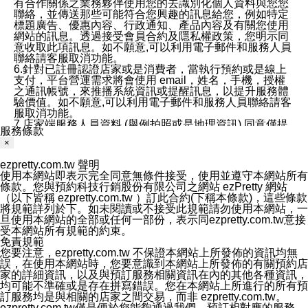
有合作關係之業務夥伴使用您的去識別化個人資料與您您
聯絡，並傳送那些可能符合您興趣的訊息給您，例如特定
標題廣告、優惠內容、行政通知、產品內容及有關您使用
網站的訊息。透過接受會員合約及隱私權政策，您明示同
意收取此項訊息。如不願意,可以利用電子郵件和服務人員
聯絡請客服取消功能。
6.針對已註冊認證店家或是消費者，當執行預約或是線上
支付，平台營運需求將會使用 email，姓名，手機，授權
之通訊帳號，來推播系統資訊或提醒訊息，以提升服務體
驗價值。如不願意,可以利用電子郵件和服務人員聯絡請客
服取消功能。
7.店家端服務人員資料 (舉例拍照或是地理資訊) 同意僅提
服務條款
供所屬店家管理人員可以使用消費者的作品集資料和員工
×
打卡個人圖像行為。本公司及ezPretty平台不會做任何使
用。
ezpretty.com.tw 聲明
三、本公司對您個人資料的揭露
使用本網站即表示完全同意無條件接受，使用並遵守本網站所有
1.基於現有服務平台的監管環境，預約科技保證不會揭露
條款。您與預約科技行銷股份有限公司之網站 ezPretty 網站
任何店家的營運資訊，且預約科技和店家均不能洩露消費
（以下皆稱 ezpretty.com.tw ）訂此合約(下稱本條款)，這些條款
者的個人資料。然而，在某些情況下，本公司可能會因受
將規範詳列於下。如未閱讀或不接受此規範請勿使用本網站，一
政府要求或法律規定，而被迫向政府或第三方提供資料。
旦使用本網站的全部或任何一部份，表示同ezpretty.com.tw意接
第三方也可能非法地攔截或存取傳輸的私人通訊，或會員
受本網站所有規範的約束。
可能濫用或誤用從本公司網站獲得的您的資料。因此，儘
免責規範
管本公司使用企業標準的保護措施來保護您的隱私，本公
您要注意，ezpretty.com.tw 不保證本網站上所發佈的資訊均無
司並未承諾您的個人識別資料或私人通訊將永遠保密。
誤，在使用本網站時，您要意識到本網站上所發佈的有關預約店
2.根據本公司的政策，本公司不會將涉及您的個人識別資
家的詳細資訊，以及與預訂服務相關資訊在內的其他各種資訊，
料出租或出售給第三方。
均可能不準確或是存在拼寫錯誤。您在本網站上所進行的所有預
3. 本公司、所屬集團、關係企業或與其合作行銷之第三方
訂服務均是與相關的店家之間交易，而非 ezpretty.com.tw。
業務合作公司會在您同意之情形下，始得利用您的個人資
ezpretty.com.tw僅是便於您能夠通過我們，預訂相對應的服務。