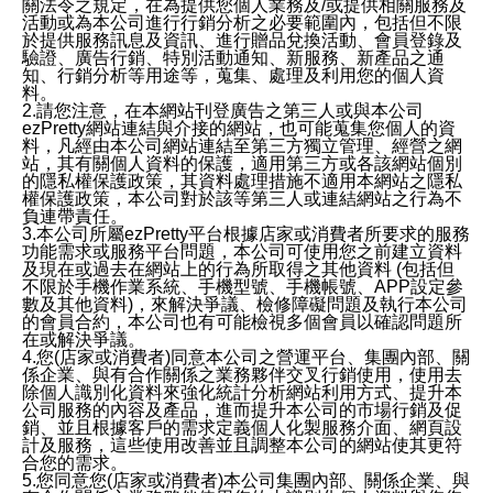
關法令之規定，在為提供您個人業務及/或提供相關服務及
活動或為本公司進行行銷分析之必要範圍內，包括但不限
於提供服務訊息及資訊、進行贈品兌換活動、會員登錄及
驗證、廣告行銷、特別活動通知、新服務、新產品之通
知、行銷分析等用途等，蒐集、處理及利用您的個人資
料。
2.請您注意，在本網站刊登廣告之第三人或與本公司
ezPretty網站連結與介接的網站，也可能蒐集您個人的資
料，凡經由本公司網站連結至第三方獨立管理、經營之網
站，其有關個人資料的保護，適用第三方或各該網站個別
的隱私權保護政策，其資料處理措施不適用本網站之隱私
權保護政策，本公司對於該等第三人或連結網站之行為不
負連帶責任。
3.本公司所屬ezPretty平台根據店家或消費者所要求的服務
功能需求或服務平台問題，本公司可使用您之前建立資料
及現在或過去在網站上的行為所取得之其他資料 (包括但
不限於手機作業系統、手機型號、手機帳號、APP設定參
數及其他資料)，來解決爭議、檢修障礙問題及執行本公司
的會員合約，本公司也有可能檢視多個會員以確認問題所
在或解決爭議。
4.您(店家或消費者)同意本公司之營運平台、集團內部、關
係企業、與有合作關係之業務夥伴交叉行銷使用，使用去
除個人識別化資料來強化統計分析網站利用方式、提升本
公司服務的內容及產品，進而提升本公司的市場行銷及促
銷、並且根據客戶的需求定義個人化製服務介面、網頁設
計及服務，這些使用改善並且調整本公司的網站使其更符
合您的需求。
5.您同意您(店家或消費者)本公司集團內部、關係企業、與