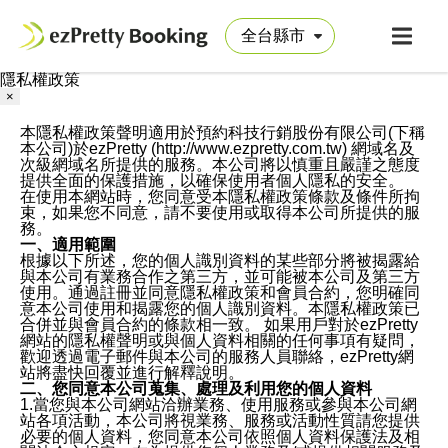
隱私權政策
×
本隱私權政策聲明適用於預約科技行銷股份有限公司(下稱
本公司)於ezPretty (http://www.ezpretty.com.tw) 網域名及
次級網域名所提供的服務。本公司將以慎重且嚴謹之態度
提供全面的保護措施，以確保使用者個人隱私的安全。
在使用本網站時，您同意受本隱私權政策條款及條件所拘
束，如果您不同意，請不要使用或取得本公司所提供的服
務。
一、適用範圍
根據以下所述，您的個人識別資料的某些部分將被揭露給
與本公司有業務合作之第三方，並可能被本公司及第三方
使用。通過註冊並同意隱私權政策和會員合約，您明確同
意本公司使用和揭露您的個人識別資料。本隱私權政策已
合併並與會員合約的條款相一致。 如果用戶對於ezPretty
網站的隱私權聲明或與個人資料相關的任何事項有疑問，
歡迎透過電子郵件與本公司的服務人員聯絡，ezPretty網
站將盡快回覆並進行解釋說明。
二、您同意本公司蒐集、處理及利用您的個人資料
1.當您與本公司網站洽辦業務、使用服務或參與本公司網
站各項活動，本公司將視業務、服務或活動性質請您提供
必要的個人資料，您同意本公司依照個人資料保護法及相