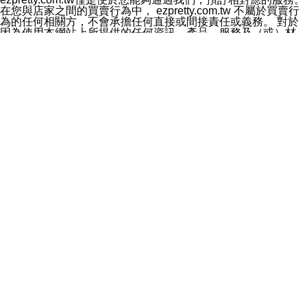
料於行銷活動資訊、商品訊息或新服務等相關行銷，且於
在您與店家之間的買賣行為中， ezpretty.com.tw 不屬於買賣行
首次行銷時，將提供您表示拒絕行銷之方式，本公司不會
為的任何相關方，不會承擔任何直接或間接責任或義務。 對於
向您索取相關費用。如您拒絕接受行銷服務或嗣後欲拒絕
因為使用本網站上所提供的任何資訊、產品、服務及（或）材
時，均可隨時通知本公司，本公司、所屬集團、關係企業
料，而產生或導致的任何損失或損害，ezpretty.com.tw 及其管
或與其合作行銷之第三方業務合作公司或第三方業務合作
理人員、員工或代表人均對此不承擔任何責任。 儘管
公司將立即停止利用您的個人資料行銷。
ezpretty.com.tw 已經盡了適當努力確保本網站上所列的服務符
四、個人資料利用之期間、地區、對象及方式如下
合合理的標準，仍不得將本網站內所列出的任何服務視為
1.期間：您同意於本公司存續期間或依法令之資料保存期
ezpretty.com.tw 推薦的服務，或是認為其代表該服務將會適用
間內，以及您的個人資料蒐集之目的消失或期限屆滿時，
於該用戶。如果該服務不適用於您，ezpretty.com.tw 將對此不
本公司得繼續保存、處理或利用您的個人資料。
承擔任何責任。
2.地區：就中華民國領域內。
網站使用者的守法義務及承諾
3.對象：本公司所屬公司(本公司)及其分公司、本公司之關
本條款構成您與 ezPretty 間之有效契約。 本條款中如有一部無
係企業、其他與本公司有業務往來或合作之機構。
效時，不影響其他條款之效力。 本條款如有未盡之處，雙方均
4.方式：以電話、簡訊、電子郵件、紙本或其他合於當時
應依誠實信用、平等互惠原則，共商解決之道。
科技之適當方式作個人資料之利用，(包括任何依法得利用
年齡和責任
之方式，但不限於使用於本網站或與外部合作之行銷)並於
你向 ezpretty.com.tw您確認您已經達到使用本網站的合法年
法令容許之範圍內，為行銷建檔、揭露、轉介或交互運用
齡。可以針對您在使用本網站時產生的任何責任，形成有約束力
予本公司及其合作對象。
的法律責任。您理解使用本網站時及他人使用您的登錄資訊使用
五、個人資料之類別
本網站時所產生的交易責任。
本聲明所指之個人資料類別如下:
網站連結
1.您提供之資料，包括您的姓名、性別、連絡方式(包括但
本網站可能包含有通往ezpretty.com.tw以外的其他方所運營網站
不限於電話、E-MAIL及地址等)、服務單位、職稱、為完
的超連結。此類超連結僅提供用於參考。此類網站不是由
成收款或付款所需之資料、IＰ位址、及其他得以直接或間
ezpretty.com.tw 控制，我們對其內容不承擔任何責任。在本網
接識別使用者身分之個人資料，及執行職務或業務之必要
站上加入通往此類網站的超連結，並非暗示我們贊同此類網站上
範圍內所需蒐集、處理及利用的個人資料。
的材料或是與其經營人之間存在任何聯繫。
2.為提升服務品質，本公司會依照所提供服務之性質，記
智慧財產權聲明
錄使用者的IP位址、以及在本公司內的瀏覽活動(例如，使
本網站上的所有資訊、內容、圖片、文字、聲音、圖像22、按
用者所使用的軟硬體、所點選的網頁)等資料，但是這些資
鈕、商標、服務標章及商品名稱均受中華民國國家法律及國際條