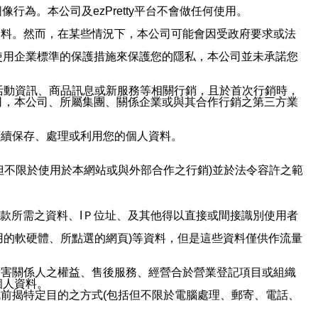
行為。本公司及ezPretty平台不會做任何使用。
資料。然而，在某些情況下，本公司可能會因受政府要求或法
使用企業標準的保護措施來保護您的隱私，本公司並未承諾您
活動資訊、商品訊息或新服務等相關行銷，且於首次行銷時，
司，本公司、所屬集團、關係企業或與其合作行銷之第三方業
繼續保存、處理或利用您的個人資料。
但不限於使用於本網站或與外部合作之行銷)並於法令容許之範
或付款所需之資料、IＰ位址、及其他得以直接或間接識別使用者
用的軟硬體、所點選的網頁)等資料，但是這些資料僅供作流量
利害關係人之權益、售後服務、經營合於營業登記項目或組織
個人資料。
前揭特定目的之方式(包括但不限於電腦處理、郵寄、電話、