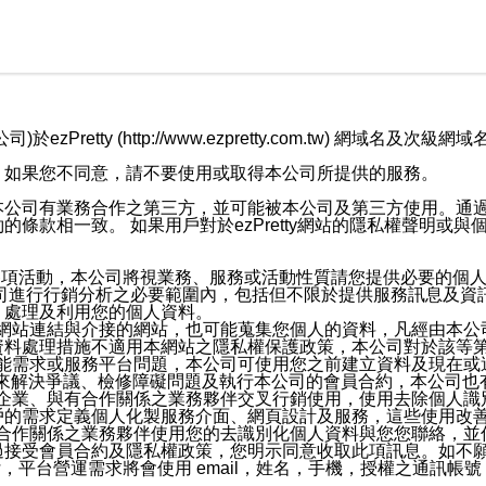
retty (http://www.ezpretty.com.tw) 網
，如果您不同意，請不要使用或取得本公司所提供的服務。
本公司有業務合作之第三方，並可能被本公司及第三方使用。通
條款相一致。 如果用戶對於ezPretty網站的隱私權聲明或
各項活動，本公司將視業務、服務或活動性質請您提供必要的個
公司進行行銷分析之必要範圍內，包括但不限於提供服務訊息及資
、處理及利用您的個人資料。
etty網站連結與介接的網站，也可能蒐集您個人的資料，凡經由
資料處理措施不適用本網站之隱私權保護政策，本公司對於該等
服務功能需求或服務平台問題，本公司可使用您之前建立資料及現在
，來解決爭議、檢修障礙問題及執行本公司的會員合約，本公司
關係企業、與有合作關係之業務夥伴交叉行銷使用，使用去除個人
戶的需求定義個人化製服務介面、網頁設計及服務，這些使用改
與有合作關係之業務夥伴使用您的去識別化個人資料與您您聯絡，
接受會員合約及隱私權政策，您明示同意收取此項訊息。如不願
，平台營運需求將會使用 email，姓名，手機，授權之通訊