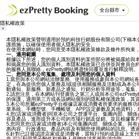
隱私權政策
×
本隱私權政策聲明適用於預約科技行銷股份有限公司(下稱本公司)於ezP
護措施，以確保使用者個人隱私的安全。
在使用本網站時，您同意受本隱私權政策條款及條件所拘束
一、適用範圍
根據以下所述，您的個人識別資料的某些部分將被揭露給與
和揭露您的個人識別資料。本隱私權政策已合併並與會員合約的
的服務人員聯絡，ezPretty網站將盡快回覆並進行解釋說明。
二、您同意本公司蒐集、處理及利用您的個人資料
1.當您與本公司網站洽辦業務、使用服務或參與本公司網站
定，在為提供您個人業務及/或提供相關服務及活動或為本
動通知、新服務、新產品之通知、行銷分析等用途等，蒐集
2.請您注意，在本網站刊登廣告之第三人或與本公司ezPr
的保護，適用第三方或各該網站個別的隱私權保護政策，其
3.本公司所屬ezPretty平台根據店家或消費者所要求的
業系統、手機型號、手機帳號、APP設定參數及其他資料)
4.您(店家或消費者)同意本公司之營運平台、集團內部、
容及產品，進而提升本公司的市場行銷及促銷、並且根據客
5.您同意您(店家或消費者)本公司集團內部、關係企業、
惠內容、行政通知、產品內容及有關您使用網站的訊息。透過
6.針對已註冊認證店家或是消費者，當執行預約或是線上支付
意,可以利用電子郵件和服務人員聯絡請客服取消功能。