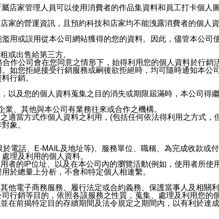
供所屬店家管理人員可以使用消費者的作品集資料和員工打卡個人圖像
何店家的營運資訊，且預約科技和店家均不能洩露消費者的個人
能濫用或誤用從本公司網站獲得的您的資料。因此，儘管本公司
出租或出售給第三方。
業務合作公司會在您同意之情形下，始得利用您的個人資料於行銷
用。如您拒絕接受行銷服務或嗣後欲拒絕時，均可隨時通知本公
資料行銷。
內，以及您的個人資料蒐集之目的消失或期限屆滿時，本公司得
係企業、其他與本公司有業務往來或合作之機構。
技之適當方式作個人資料之利用，(包括任何依法得利用之方式，
作對象。
限於電話、E-MAIL及地址等)、服務單位、職稱、為完成收款
、處理及利用的個人資料。
使用者的IP位址、以及在本公司內的瀏覽活動(例如，使用者所使
僅用於總量上分析，不會和特定個人相連繫。
及其他電子商務服務、履行法定或合約義務、保護當事人及相關
公司行銷等目的，依照各該服務之性質，蒐集、處理及利用您的
，並在前揭特定目的存續期間及法令規定之期間內，以有利於達成
。