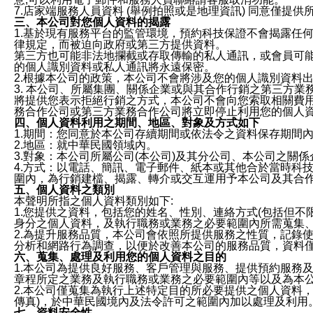
7.店家端服務人員資料 (舉例拍照或是地理資訊) 同意僅提
三、本公司對您個人資料的揭露
1.基於現有服務平台的監管環境，預約科技保證不會揭露任
律規定，而被迫向政府或第三方提供資料。
第三方也可能非法地攔截或存取傳輸的私人通訊，或會員可
的個人識別資料或私人通訊將永遠保密。
2.根據本公司的政策，本公司不會將涉及您的個人識別資料
3. 本公司、所屬集團、關係企業或與其合作行銷之第三方
將提供您表示拒絕行銷之方式，本公司不會向您索取相關費
務合作公司或第三方業務合作公司將立即停止利用您的個人
四、個人資料利用之期間、地區、對象及方式如下
1.期間：您同意於本公司存續期間或依法令之資料保存期間
2.地區：就中華民國領域內。
3.對象：本公司所屬公司(本公司)及其分公司、本公司之關
4.方式：以電話、簡訊、電子郵件、紙本或其他合於當時科
圍內，為行銷建檔、揭露、轉介或交互運用予本公司及其合
五、個人資料之類別
本聲明所指之個人資料類別如下:
1.您提供之資料，包括您的姓名、性別、連絡方式(包括但不
身分之個人資料，及執行職務或業務之必要範圍內所需蒐集
2.為提升服務品質，本公司會依照所提供服務之性質，記錄
分析和網路行為調查，以便於改善本公司的服務品質，資料
六、蒐集、處理及利用您的個人資料之目的
1.本公司為提供良好服務、客戶管理與服務、提供預約服務
章程所定之業務及執行職務或業務之必要範圍內等以及為本
2.本公司僅蒐集為執行上述特定目的所必要提供之個人資料
傳真)，於中華民國境內及法令許可之範圍內加以處理及利用
七、資料安全性