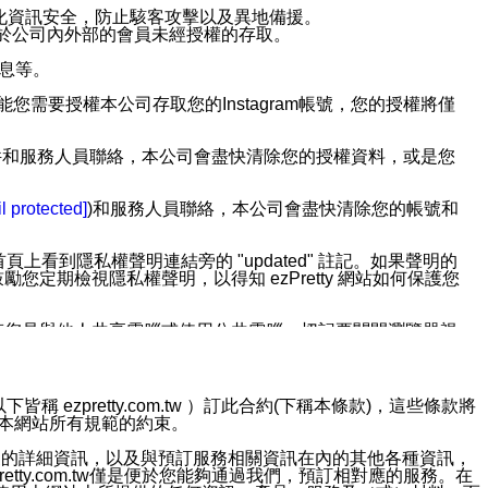
強化資訊安全，防止駭客攻擊以及異地備援。
免於公司內外部的會員未經授權的存取。
訊息等。
用此功能您需要授權本公司存取您的Instagram帳號，您的授權將僅
透過電子郵件和服務人員聯絡，本公司會盡快清除您的授權資料，或是您
。
l protected]
)和服務人員聯絡，本公司會盡快清除您的帳號和
上看到隱私權聲明連結旁的 "updated" 註記。如果聲明的
期檢視隱私權聲明，以得知 ezPretty 網站如何保護您
若您是與他人共享電腦或使用公共電腦，切記要關閉瀏覽器視
依照該資料或電子郵件所指示之方法、說明或功能連結，隨時
ezpretty.com.tw ）訂此合約(下稱本條款)，這些條款將
接受本網站所有規範的約束。
者，將可收到通知型訊息。
約店家的詳細資訊，以及與預訂服務相關資訊在內的其他各種資訊，
etty.com.tw僅是便於您能夠通過我們，預訂相對應的服務。在