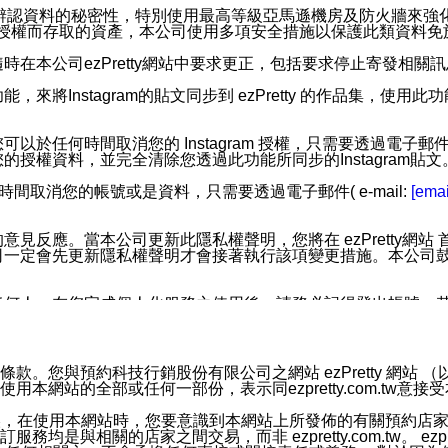
您個人辨認資料的秘密性，特別使用最高等級亞馬遜機房及防火牆來
失及未經授權而存取的資產，本公司使用多項安全措施以保護此類資料
在本公司ezPretty網站中要求更正，包括要求停止寄發相關
步功能，來將Instagram的貼文同步到 ezPretty 的作品集，使
步功能，您可以於任何時間取消您的 Instagram 授權，只需要
授權資料，並完全清除您透過此功能所同步的Instagram貼文
時間取消您的帳號或是資料，只需要透過電子郵件( e-mail:
[emai
應。當本公司更新此隱私權聲明，您將在 ezPretty網站 首頁
定會先更新隱私權聲明才會接著執行該項變更措施。本公司鼓勵您定
任何人。在您完成個人化服務之使用後，請務必記得登出帳號。
區。
並傳送或宣傳本網站各項服務之資料或電子郵件供您參考。您能
預約科技行銷股份有限公司之網站 ezPretty 網站 （以下皆稱 
網站的全部或任何一部份，表示同ezpretty.com.tw意
入本公司/本服務好友，您仍可接收到通知型訊息。
限，以廣告或其他目的的訊息皆不會被傳送。滿足以下三個條件
的資訊均無誤，在使用本網站時，您要意識到本網站上所發佈的有關預
號碼比對相符。
相關的店家之間交易，而非 ezpretty.com.tw。 ezpr
息。