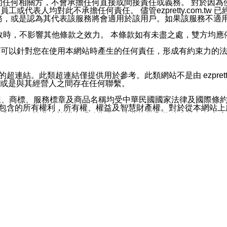
屬於買賣行為的任何相關方，不會承擔任何直接或間接責任或義務。 
人員、員工或代表人均對此不承擔任何責任。 儘管ezpretty.co
薦的服務，或是認為其代表該服務將會適用於該用戶。如果該服務不適用於您，
有一部無效時，不影響其他條款之效力。 本條款如有未盡之處，雙方
的合法年齡。可以針對您在使用本網站時產生的任何責任，形成有約束
官方帳號或認證官方帳號的通知型訊息。
網站的超連結。此類超連結僅提供用於參考。此類網站不是由 ezpret
或是與其經營人之間存在任何聯繫。
鈕、商標、服務標章及商品名稱均受中華民國國家法律及國際條
這些素材中所包含的所有權利，所有權、權益及智慧財產權。對於從本
或出售。除非本協議中明確指出，這些條款和條件中的任何內容
或任何協力廠商的業主權益中規定的任何權利的推斷結果。 如有任何人
其分公司、所屬機構、管理人員、代理人及其他合作夥伴和員工遭受的
構、管理人員、代理人及其他合作夥伴和員工不受損失。
依賴本網站上所提供的資訊、產品、服務或素材或通過使用本網
etty.com.tw提供電信及網路服務的提供商不會因您使用或不能使
etty.com.tw 不聲明、保證或承諾本網站或支持該網站的
影響本網站任何部分正常運行，且超出ezpretty.com.t
com.tw 不承擔任何責任。 在適用法律許可的最大範圍內，所
諾，其中包括但不僅限於其精確性、完整性或適銷性、品質或適用於特
些條款或是這些條款相關的權利。這些條款中使用的標題僅為了
款之內容及本網站上內容而不另行通知，同時，不對您、其他任何用戶