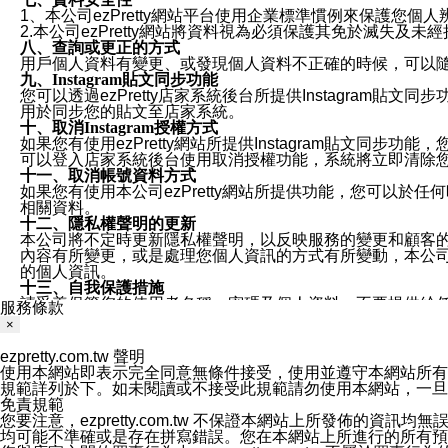
1、本公司ezPretty網站平台使用企業標準慣例來保護
2.本公司ezPretty網站將資料視為必須保護其免於滅
八、查詢或更正的方式
用戶個人資料有變更、或發現個人資料不正確的時候，可以隨時
九、Instagram貼文同步功能
您可以透過ezPretty店家系統後台所提供Instagram貼文同
用於同步您的貼文至店家系統。
十、取消Instagram授權方式
如果您有使用ezPretty網站所提供Instagram貼文同
可以登入店家系統後台使用取消授權功能，系統將立即清除您的
十一、取消帳號資料方式
如果您有使用本公司ezPretty網站所提供功能，您可以於任何
相關資料。
十二、隱私權聲明的更新
本公司將不定時更新隱私權聲明，以反映服務的變更和顧客的意見反
內容有所變更，或是處理您個人資訊的方式有所變動，本公司一
的個人資訊。
十三、自我保護措施
請妥善保管您的使用者名稱、密碼及個人資料，不要提供給
服務條款
窗，以防止他人讀取您的個人資料、信件或進入所機關管理
×
十四、傳送宣傳本站資訊或電子郵件之政策
您同意本公司網站，透過您所提供的郵件地址與您取得聯絡
ezpretty.com.tw 聲明
停止接收這些資料或電子郵件。
使用本網站即表示完全同意無條件接受，使用並遵守本網站所有條款。您與
十五、訊息通知
規範詳列於下。如未閱讀或不接受此規範請勿使用本網站，一旦使用本
本公司/本服務將以通知型訊息傳送重要訊息給您。即使未加
免責規範
本公司/本服務傳送之通知型訊息以對您有效且重要的訊息為
您要注意，ezpretty.com.tw 不保證本網站上所發佈
1.LINE 帳號設定的電話號碼與本公司/本服務所傳來的電話
均可能不準確或是存在拼寫錯誤。您在本網站上所進行的所有預訂服務均是與
2.該 LINE 帳號已在 LINE APP 設定中，同意接收通知型訊