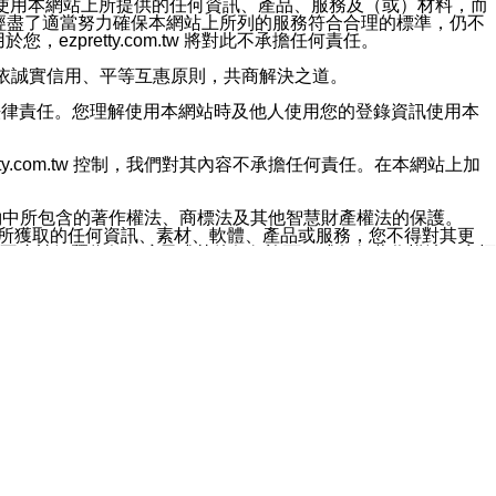
對於因為使用本網站上所提供的任何資訊、產品、服務及（或）材料，而
m.tw 已經盡了適當努力確保本網站上所列的服務符合合理的標準，仍不
ezpretty.com.tw 將對此不承擔任何責任。
均應依誠實信用、平等互惠原則，共商解決之道。
力的法律責任。您理解使用本網站時及他人使用您的登錄資訊使用本
ty.com.tw 控制，我們對其內容不承擔任何責任。在本網站上加
約中所包含的著作權法、商標法及其他智慧財產權法的保護。
網站上所獲取的任何資訊、素材、軟體、產品或服務，您不得對其更
不應被解釋為任何暗示或其他任何許可，或任何著作權法、商標
違反此規定，我們將追究其法律責任。
任何損失、責任及協力廠商的任何索賠或要求（包括律師費），將由
站而獲取到的資訊，而導致您遭受的任何風險或損失，將由您自
用本網站而造成的任何損失負責，同時，您會在此放棄有關此損失的所有及
伺服器不會發生缺陷，其中包括但不僅限於病毒或其他有害元素。對於
w 控制範圍的任何病毒感染、BUG、篡改、技術故障、錯誤、遺
有明示、暗示或法定及其他聲明、保證和條款均予以最大限度的排除，
定目的等。 ezpretty.com.tw 不能持續或在某階段
方便目的，其不應影響這些條款的範圍或意義，或是產生其他的
或任何協力廠商承擔任何責任。 在每次訪問網站時，您應檢查一下這