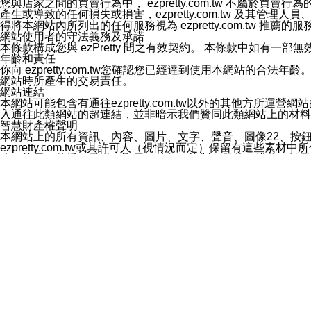
您與店家之間的買賣行為中， ezpretty.com.tw 不
3.LINE 帳號未封鎖傳送訊息之 LINE 官方帳號。
產生或導致的任何損失或損害，ezpretty.com.tw 及其管理
欲變更通知型訊息的設定，操作如下：
得將本網站內所列出的任何服務視為 ezpretty.com.tw 推
1.點選「主頁」＞「設定」
網站使用者的守法義務及承諾
2.點選「隱私設定」
本條款構成您與 ezPretty 間之有效契約。 本條款中如
3.點選「提供使用資料」
年齡和責任
4.點選「LINE通知型訊息」
你向 ezpretty.com.tw您確認您已經達到使用本網站
5.開關「接收LINE通知型訊息」
網站時所產生的交易責任。
❗️關閉「接收通知型訊息」後，將不會接收到來自任何企業
網站連結
本網站可能包含有通往ezpretty.com.tw以外的其他方所運營
入通往此類網站的超連結，並非暗示我們贊同此類網站上的材料
智慧財產權聲明
本網站上的所有資訊、內容、圖片、文字、聲音、圖像22、按
ezpretty.com.tw或其許可人（視情況而定）保留有
改、拷貝、傳播、發送、顯示、執行、複製、發佈、模仿、轉發
法或其他智慧財產權或 ezpretty.com.tw、其許可人
賠償
您同意因您使用本網站，而導致 ezpretty.com.tw、
您承擔賠償並保證 ezpretty.com.tw、其分公司、所屬機
免責聲明
您對本網站的所有使用均由您自擔風險。 因下載使用、參考或
己承擔全部責任。您同意 ezpretty.com.tw 及向ezpr
全部的索賠權利，無論是基於合約、侵權行為或其他依據。 ezpr
那些可損害或影響本網站管理、安全性、公正性和完整性，或是損害或
漏、中斷、刪除、缺陷、延遲或任何事件或事故，ezpretty.
其中包括但不僅限於有關本網站上服務、資訊及（或）聲明的保證或承
時間內對任一條款或多條條款的強制實施，不得將此視為放棄這
法律效應。 ezpretty.com.tw有權隨時變更本使用條